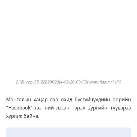
21(2)_copy3512282962014-02-26-09-59[www.urlag.mn].JPG
Монголын хацар гоо охид бүсгүйчүүдийн өөрийн
"Facebook"-тээ нийтлэсэн гэрэл зургийн түүвэрээ
хүргэж байна.