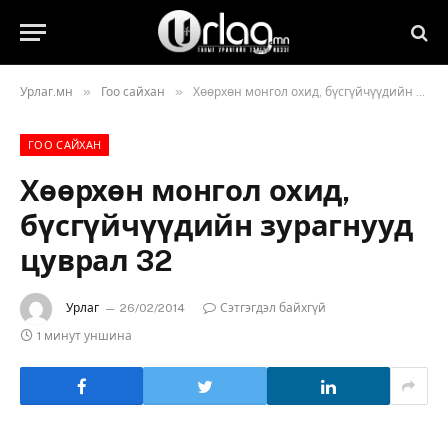
»
»
Урлаг.мн
Гоо сайхан
Хөөрхөн монгол охид, бүсгүйчүүдийн зурагнууд цуврал 32
ГОО САЙХАН
Хөөрхөн монгол охид,
бүсгүйчүүдийн зурагнууд
цуврал 32
Урлаг
26/02/2014
Сэтгэгдэл байхгүй
1 минут уншина