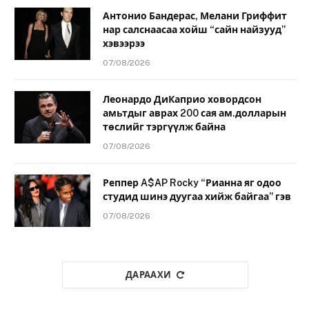
Антонио Бандерас, Мелани Гриффит
нар салснаасаа хойш “сайн найзууд”
хэвээрээ
07/08/2026
Леонардо ДиКаприо ховордсон
амьтдыг аврах 200 сая ам.долларын
төслийг тэргүүлж байна
07/08/2026
Реппер A$AP Rocky “Рианна яг одоо
студид шинэ дуугаа хийж байгаа” гэв
07/08/2026
ДАРААХИ