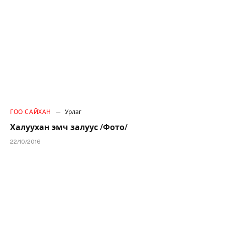
ГОО САЙХАН
Урлаг
Халуухан эмч залуус /Фото/
22/10/2016