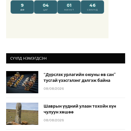
СҮҮЛД НЭМЭГДСЭН
“Дүрслэх урлагийн оюуны өв сан”
тусгай үзэсгэлэнг дэлгэж байна
08/08/2026
Шаврын үүдний улаан тохойн хүн
чулуун хөшөө
08/08/2026