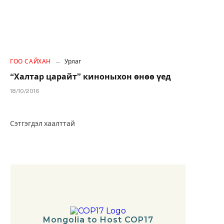
ГОО САЙХАН
Урлаг
“Халтар царайт” киноныхон өнөө үед
18/10/2016
Сэтгэгдэл хаалттай