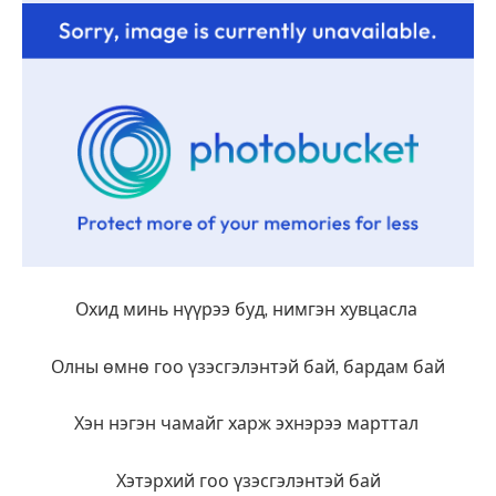
Охид минь нүүрээ буд, нимгэн хувцасла
Олны өмнө гоо үзэсгэлэнтэй бай, бардам бай
Хэн нэгэн чамайг харж эхнэрээ марттал
Хэтэрхий гоо үзэсгэлэнтэй бай