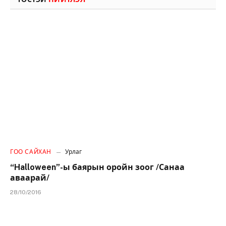
ГОО САЙХАН
Урлаг
“Halloween”-ы баярын оройн зоог /Санаа
аваарай/
28/10/2016