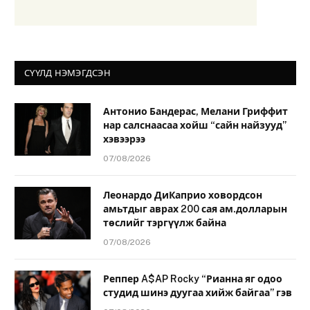
СҮҮЛД НЭМЭГДСЭН
Антонио Бандерас, Мелани Гриффит
нар салснаасаа хойш “сайн найзууд”
хэвээрээ
07/08/2026
Леонардо ДиКаприо ховордсон
амьтдыг аврах 200 сая ам.долларын
төслийг тэргүүлж байна
07/08/2026
Реппер A$AP Rocky “Рианна яг одоо
студид шинэ дуугаа хийж байгаа” гэв