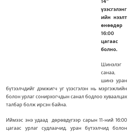
14”
үзэсгэлэнг
ийн нээлт
өнөөдөр
16:00
цагаас
болно.
Шинэлэг
санаа,
шинэ уран
бүтээлчдийг дэмжигч уг үзэсгэлэн нь мэргэжлийн
болон урлаг сонирхогчдын санал бодлоо хуваалцах
талбар болж ирсэн байна.
Иймээс энэ удаад дөрөвдүгээр сарын 11-ний 16:00
цагаас урлаг судлаачид, уран бүтээлчид болон