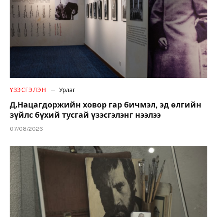
ҮЗЭСГЭЛЭН
Урлаг
Д.Нацагдоржийн ховор гар бичмэл, эд өлгийн
зүйлс бүхий тусгай үзэсгэлэнг нээлээ
07/08/2026