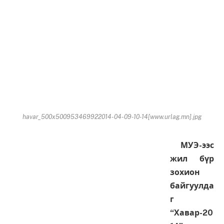
havar_500x500953469922014-04-09-10-14[www.urlag.mn].jpg
МУЭ-ээс
жил бүр
зохион
байгуулда
г
“Хавар-20