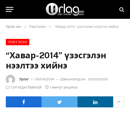
»
»
Урлаг.мн
Үзэсгэлэн
“Хавар-2014” үзэсгэлэн нээлтээ хийнэ
ҮЗЭСГЭЛЭН
“Хавар-2014” үзэсгэлэн
нээлтээ хийнэ
Урлаг
09/04/2014
Шинэчлэгдсэн:
20/02/2026
Сэтгэгдэл байхгүй
1 минут уншина