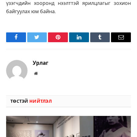
үзэгчдийн хооронд нээлттэй ярилцлагыг зохион
байгуулах юм байна.
Facebook
Twitter
Pinterest
LinkedIn
Tumblr
Имэйл
Урлаг
Вэбсайт
ТӨСТЭЙ
НИЙТЛЭЛ