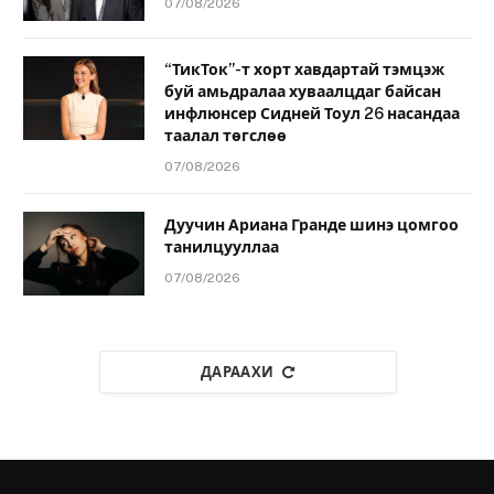
07/08/2026
“ТикТок”-т хорт хавдартай тэмцэж
буй амьдралаа хуваалцдаг байсан
инфлюнсер Сидней Тоул 26 насандаа
таалал төгслөө
07/08/2026
Дуучин Ариана Гранде шинэ цомгоо
танилцууллаа
07/08/2026
ДАРААХИ