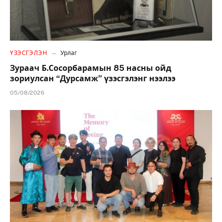
ҮЗЭСГЭЛЭН
Урлаг
Зураач Б.Сосорбарамын 85 насны ойд
зориулсан “Дурсамж” үзэсгэлэнг нээлээ
05/08/2026