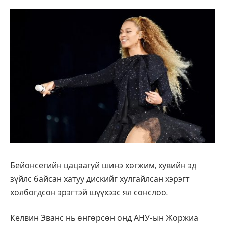
Бейонсегийн цацаагүй шинэ хөгжим, хувийн эд
зүйлс байсан хатуу дискийг хулгайлсан хэрэгт
холбогдсон эрэгтэй шүүхээс ял сонслоо.
Келвин Эванс нь өнгөрсөн онд АНУ-ын Жоржиа