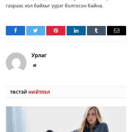
газраас хол байхыг үүрэг болгосон байна.
Facebook
Twitter
Pinterest
LinkedIn
Tumblr
Имэйл
Урлаг
Вэбсайт
ТӨСТЭЙ
НИЙТЛЭЛ