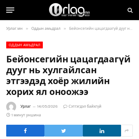
»
»
Урлаг.мн
Оддын амьдрал
Бейонсегийн цацагдаагүй дууг нь хулгайлсан этгээдэд хоёр жилийн хорих ял оноожээ
ОДДЫН АМЬДРАЛ
Бейонсегийн цацагдаагүй
дууг нь хулгайлсан
этгээдэд хоёр жилийн
хорих ял оноожээ
Урлаг
14/05/2026
Сэтгэгдэл байхгүй
1 минут уншина