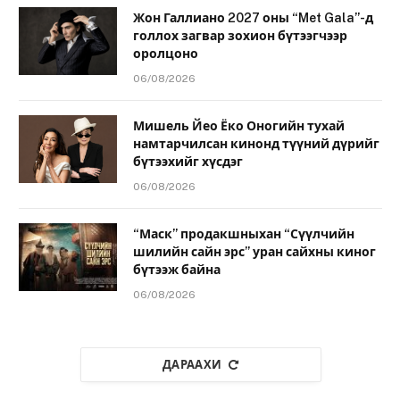
Жон Галлиано 2027 оны “Met Gala”-д
голлох загвар зохион бүтээгчээр
оролцоно
06/08/2026
Мишель Йео Ёко Оногийн тухай
намтарчилсан кинонд түүний дүрийг
бүтээхийг хүсдэг
06/08/2026
“Маск” продакшныхан “Сүүлчийн
шилийн сайн эрс” уран сайхны киног
бүтээж байна
06/08/2026
ДАРААХИ