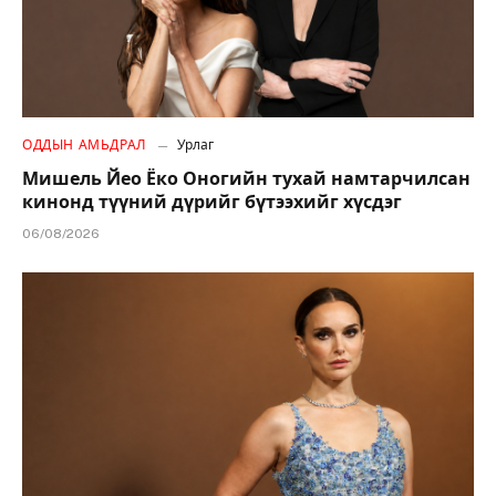
ОДДЫН АМЬДРАЛ
Урлаг
Мишель Йео Ёко Оногийн тухай намтарчилсан
кинонд түүний дүрийг бүтээхийг хүсдэг
06/08/2026