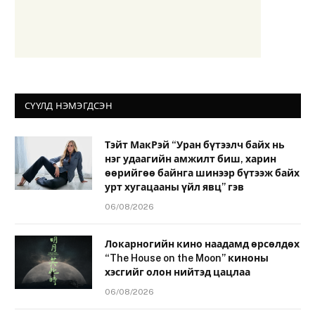
СҮҮЛД НЭМЭГДСЭН
Тэйт МакРэй “Уран бүтээлч байх нь
нэг удаагийн амжилт биш, харин
өөрийгөө байнга шинээр бүтээж байх
урт хугацааны үйл явц” гэв
06/08/2026
Локарногийн кино наадамд өрсөлдөх
“The House on the Moon” киноны
хэсгийг олон нийтэд цацлаа
06/08/2026