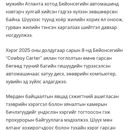
мужийн Атланта хотод Бейонсегийн автомашинд
нэвтэрч хулгай хийсэн гэдгээ хүлээн зөвшөөрсөн
байна. Шүүхээс түүнд хоёр жилийн хорих ял оноож,
гурван жилийн тэнсэн харгалзах шийтгэл давхар
ногдуулжээ.
Хэрэг 2025 оны долдугаар сарын 8-нд Бейонсегийн
“Cowboy Carter” аялан тоглолтын өмнө гарсан
бөгөөд түүний багийн гишүүдийн түрээсэлсэн
автомашинаас хатуу диск, зөөврийн компьютер,
хувийн эд зүйлс алдагджээ.
Мөрдөн байцаалтын явцад сэжигтний ашигласан
тээврийн хэрэгсэл болон хяналтын камерын
бичлэгүүдийг үндэслэн хэргийг тогтоосон гэж
прокурорын байгууллага мэдээлжээ. Шүүх мөн
ялтанг хохирогчдоос болон тухайн хэрэг гарсан