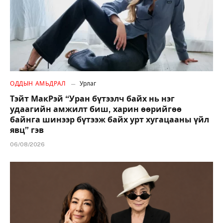
ОДДЫН АМЬДРАЛ
Урлаг
Тэйт МакРэй “Уран бүтээлч байх нь нэг
удаагийн амжилт биш, харин өөрийгөө
байнга шинээр бүтээж байх урт хугацааны үйл
явц” гэв
06/08/2026