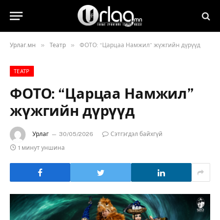
»
»
Урлаг.мн
Театр
ФОТО: “Царцаа Намжил” жүжгийн дүрүүд
ТЕАТР
ФОТО: “Царцаа Намжил”
жүжгийн дүрүүд
Урлаг
30/05/2026
Сэтгэгдэл байхгүй
1 минут уншина