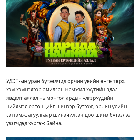
УДЭТ-ын уран бүтээлчид орчин үеийн өнгө төрх,
хэм хэмнэлээр амилсан Намжил хүүгийн адал
явдалт аялал нь монгол ардын үлгэрүүдийн
нийлмэл ертөнцийг шинээр бүтээж, орчин үеийн
сэтгэмж, агуулгаар шинэчилсэн цоо шинэ бүтээлээ
үзэгчдэд хүргэж байна.