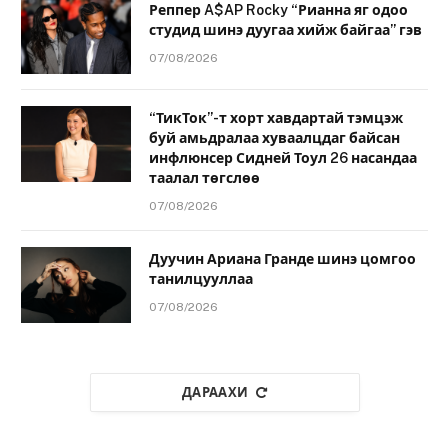
Реппер A$AP Rocky “Рианна яг одоо
студид шинэ дуугаа хийж байгаа” гэв
07/08/2026
“ТикТок”-т хорт хавдартай тэмцэж
буй амьдралаа хуваалцдаг байсан
инфлюнсер Сидней Тоул 26 насандаа
таалал төгслөө
07/08/2026
Дуучин Ариана Гранде шинэ цомгоо
танилцууллаа
07/08/2026
ДАРААХИ