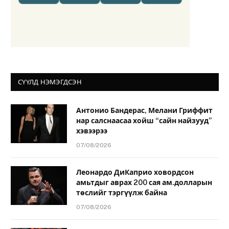
СҮҮЛД НЭМЭГДСЭН
Антонио Бандерас, Мелани Гриффит
нар салснаасаа хойш “сайн найзууд”
хэвээрээ
07/08/2026
Леонардо ДиКаприо ховордсон
амьтдыг аврах 200 сая ам.долларын
төслийг тэргүүлж байна
07/08/2026