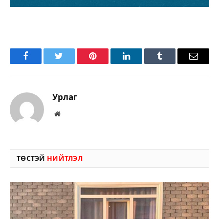
Facebook
Twitter
Pinterest
LinkedIn
Tumblr
Имэйл
Урлаг
Вэбсайт
ТӨСТЭЙ
НИЙТЛЭЛ