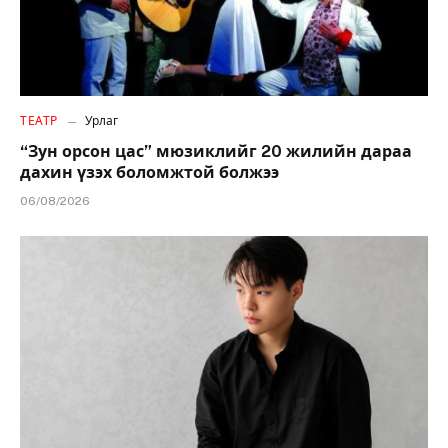
ТЕАТР
Урлаг
“Зун орсон цас” мюзиклийг 20 жилийн дараа
дахин үзэх боломжтой болжээ
06/08/2026