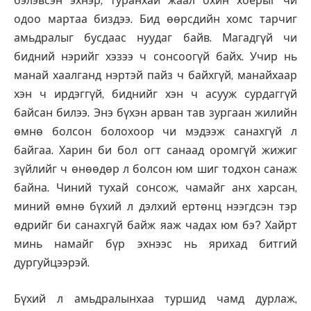
бэлэвсэн эхнэр, туранхай жаал охин хоёрыг чи
одоо мартаа биздээ. Бид өөрсдийн хомс тарчиг
амьдралыг бусдаас нуудаг байв. Магадгүй чи
бидний нэрийг хэзээ ч сонсоогүй байх. Учир нь
манай хаалганд нэртэй пайз ч байхгүй, манайхаар
хэн ч ирдэггүй, биднийг хэн ч асууж сурдаггүй
байсан билээ. Энэ бүхэн арван тав зургаан жилийн
өмнө болсон болохоор чи мэдээж санахгүй л
байгаа. Харин би бол огт санаад оромгүй жижиг
зүйлийг ч өнөөдөр л болсон юм шиг тодхон санаж
байна. Чиний тухай сонсож, чамайг анх харсан,
миний өмнө бүхий л дэлхий ертөнц нээгдсэн тэр
өдрийг би санахгүй байж яаж чадах юм бэ? Хайрт
минь намайг бүр эхнээс нь ярихад битгий
дургуйцээрэй.
Бүхий л амьдралынхаа туршид чамд дурлаж,