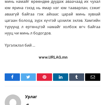
минь намайг өрөөндөө дуудаж аваачаад их чухал
юм ярина гэхэд нь ямар нэг юм тааварлан, сэжиг
аваагүй байгаа гэж айхаас царай минь хувхай
цагаан болоод, зүрх хүчтэй цохилж эхлэв. Хамгийн
түрүүнд л ертөнцтэй намайг холбож өгч байгаа
нууц чи минь л бодогдов.
Үргэлжлэл бий …
www.URLAG.mn
Facebook
Twitter
Pinterest
LinkedIn
Tumblr
Имэйл
Урлаг
Вэбсайт