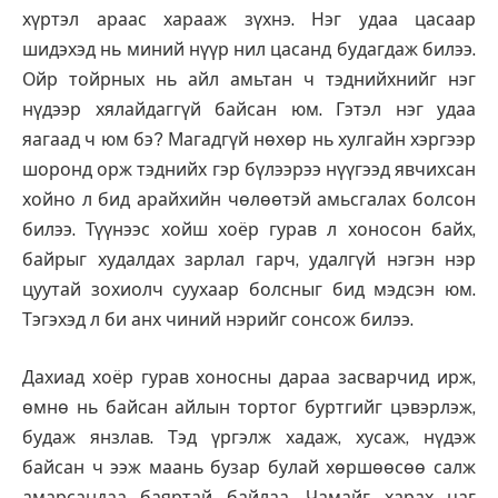
хүртэл араас харааж зүхнэ. Нэг удаа цасаар
шидэхэд нь миний нүүр нил цасанд будагдаж билээ.
Ойр тойрных нь айл амьтан ч тэднийхнийг нэг
нүдээр хялайдаггүй байсан юм. Гэтэл нэг удаа
яагаад ч юм бэ? Магадгүй нөхөр нь хулгайн хэргээр
шоронд орж тэднийх гэр бүлээрээ нүүгээд явчихсан
хойно л бид арайхийн чөлөөтэй амьсгалах болсон
билээ. Түүнээс хойш хоёр гурав л хоносон байх,
байрыг худалдах зарлал гарч, удалгүй нэгэн нэр
цуутай зохиолч суухаар болсныг бид мэдсэн юм.
Тэгэхэд л би анх чиний нэрийг сонсож билээ.
Дахиад хоёр гурав хоносны дараа засварчид ирж,
өмнө нь байсан айлын тортог буртгийг цэвэрлэж,
будаж янзлав. Тэд үргэлж хадаж, хусаж, нүдэж
байсан ч ээж маань бузар булай хөршөөсөө салж
амарсандаа баяртай байлаа. Чамайг харах цаг