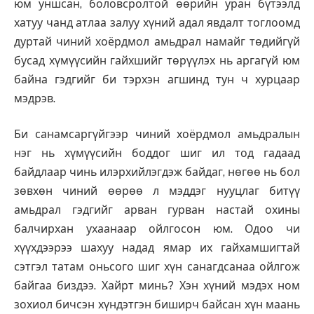
юм уншсан, боловсролтой өөрийн уран бүтээлд
хатуу чанд атлаа залуу хүний адал явдалт тоглоомд
дуртай чиний хоёрдмол амьдрал намайг төдийгүй
бусад хүмүүсийн гайхшийг төрүүлэх нь аргагүй юм
байна гэдгийг би тэрхэн агшинд тун ч хурцаар
мэдрэв.
Би санамсаргүйгээр чиний хоёрдмол амьдралын
нэг нь хүмүүсийн боддог шиг ил тод гадаад
байдлаар чинь илэрхийлэгдэж байдаг, нөгөө нь бол
зөвхөн чиний өөрөө л мэддэг нууцлаг битүү
амьдрал гэдгийг арван гурван настай охины
балчирхан ухаанаар ойлгосон юм. Одоо чи
хүүхдээрээ шахуу надад ямар их гайхамшигтай
сэтгэл татам оньсого шиг хүн санагдсанаа ойлгож
байгаа биздээ. Хайрт минь? Хэн хүний мэдэх ном
зохиол бичсэн хүндэтгэн биширч байсан хүн маань