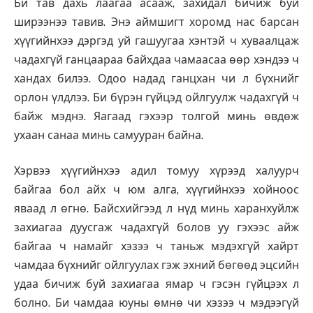
Би тав дахь лаагаа асааж, захидал бичиж буй
ширээнээ тавив. Энэ аймшигт хоромд нас барсан
хүүгийнхээ дэргэд уй гашуугаа хэнтэй ч хуваалцаж
чадахгүй ганцаараа байхдаа чамаасаа өөр хэндээ ч
хандах билээ. Одоо надад ганцхан чи л бүхнийг
орлон үлдлээ. Би бүрэн гүйцэд ойлгуулж чадахгүй ч
байж мэднэ. Яагаад гэхээр толгой минь өвдөж
ухаан санаа минь самууран байна.
Хэрвээ хүүгийнхээ адил томуу хүрээд халуурч
байгаа бол айх ч юм алга, хүүгийнхээ хойноос
яваад л өгнө. Байсхийгээд л нүд минь харанхуйлж
захиагаа дуусгаж чадахгүй болов уу гэхээс айж
байгаа ч намайг хэзээ ч таньж мэдэхгүй хайрт
чамдаа бүхнийг ойлгуулах гэж эхний бөгөөд эцсийн
удаа бичиж буй захиагаа ямар ч гэсэн гүйцээх л
болно. Би чамдаа юуны өмнө чи хэзээ ч мэдээгүй