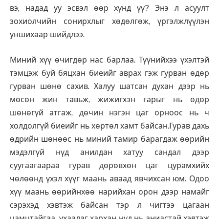
вэ, надад уу эсвэл өөр хүнд үү? Энэ л асуулт
зохиолчийн сонирхлыг хөдөлгөж, үргэлжлүүлэн
уншихаар шийдлээ.
Миний хүү өчигдөр нас барлаа. Түүнийхээ үхэлтэй
тэмцэж буй бяцхан биеийг аврах гэж гурван өдөр
гурван шөнө сахив. Халуу шатсан духан дээр нь
мөсөн жин тавьж, жижигхэн гарыг нь өдөр
шөнөгүй атгаж, дөчин нэгэн цаг орноос нь ч
холдолгүй биеийг нь хөртөл хамт байсан.Гурав дахь
өдрийн шөнөөс нь миний тамир барагдаж өөрийн
мэдэлгүй нүд анилдан хатуу сандал дээр
суугаагаараа гурав дөрөвхөн цаг цурамхийх
чөлөөнд үхэл хүүг маань аваад явчихсан юм. Одоо
хүү маань өөрийнхөө нарийхан орон дээр намайг
сэрэхэд хэвтэж байсан тэр л чигтээ цагаан
цамцтайгаа, ухаалаг хархан нүд нь аниастай хэвтэж