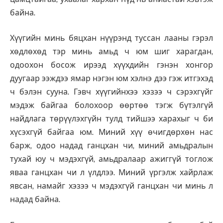
байна.
Хүүгийн минь бяцхан нүүрэнд туссан лааны гэрэл
хөдлөхөд тэр минь амьд ч юм шиг харагдан,
одоохон босож ирээд хүүхдийн гэнэн хонгор
дуугаар ээждээ ямар нэгэн юм хэлнэ дээ гэж итгэхэд
ч бэлэн сууна. Гэвч хүүгийнхээ хэзээ ч сэрэхгүйг
мэдэж байгаа болохоор өөртөө тэгж бүтэлгүй
найдлага төрүүлэхгүйн тулд тийшээ харахыг ч би
хүсэхгүй байгаа юм. Миний хүү өчигдөрхөн нас
барж, одоо надад ганцхан чи, миний амьдралын
тухай юу ч мэдэхгүй, амьдралаар ажиггүй тоглож
яваа ганцхан чи л үлдлээ. Миний үргэлж хайрлаж
явсан, намайг хэзээ ч мэдэхгүй ганцхан чи минь л
надад байна.