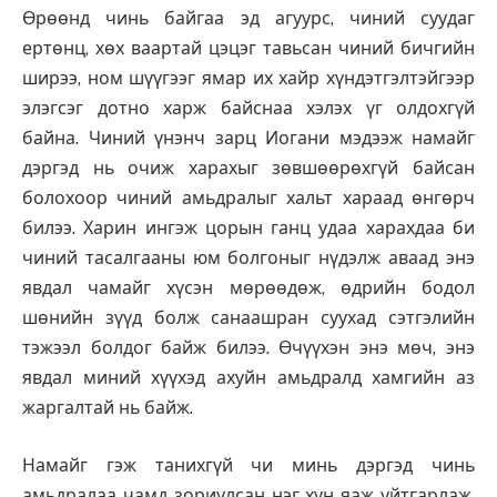
Өрөөнд чинь байгаа эд агуурс, чиний суудаг
ертөнц, хөх ваартай цэцэг тавьсан чиний бичгийн
ширээ, ном шүүгээг ямар их хайр хүндэтгэлтэйгээр
элэгсэг дотно харж байснаа хэлэх үг олдохгүй
байна. Чиний үнэнч зарц Иогани мэдээж намайг
дэргэд нь очиж харахыг зөвшөөрөхгүй байсан
болохоор чиний амьдралыг хальт хараад өнгөрч
билээ. Харин ингэж цорын ганц удаа харахдаа би
чиний тасалгааны юм болгоныг нүдэлж аваад энэ
явдал чамайг хүсэн мөрөөдөж, өдрийн бодол
шөнийн зүүд болж санаашран суухад сэтгэлийн
тэжээл болдог байж билээ. Өчүүхэн энэ мөч, энэ
явдал миний хүүхэд ахуйн амьдралд хамгийн аз
жаргалтай нь байж.
Намайг гэж танихгүй чи минь дэргэд чинь
амьдралаа чамд зориулсан нэг хүн яаж уйтгарлаж,