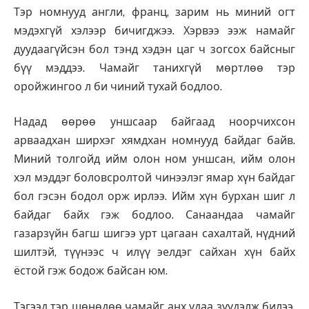
Тэр номнууд англи, франц, зарим нь миний огт
мэдэхгүй хэлээр бичигджээ. Хэрвээ ээж намайг
дуудаагүйсэн бол тэнд хэдэн цаг ч зогсох байсныг
бүү мэддээ. Чамайг танихгүй мөртлөө тэр
оройжингоо л би чиний тухай бодлоо.
Надад өөрөө уншсаар байгаад ноорчихсон
арваадхан ширхэг хямдхан номнууд байдаг байв.
Миний толгойд ийм олон ном уншсан, ийм олон
хэл мэддэг боловсролтой чинээлэг ямар хүн байдаг
бол гэсэн бодол орж ирлээ. Ийм хүн бурхан шиг л
байдаг байх гэж бодлоо. Санаандаа чамайг
газарзүйн багш шигээ урт цагаан сахалтай, нүдний
шилтэй, түүнээс ч илүү эелдэг сайхан хүн байх
ёстой гэж бодож байсан юм.
Тэгээд тэр шөнөдөө чамайг анх удаа зүүдэлж билээ.