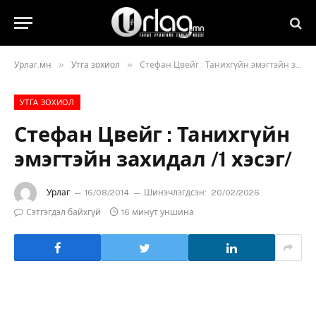
»
»
Урлаг.мн
Утга зохиол
Стефан Цвейг : Танихгүйн эмэгтэйн захидал /1 хэсэг/
УТГА ЗОХИОЛ
Стефан Цвейг : Танихгүйн
эмэгтэйн захидал /1 хэсэг/
Урлаг
16/08/2014
Шинэчлэгдсэн:
20/02/2026
Сэтгэгдэл байхгүй
16 минут уншина