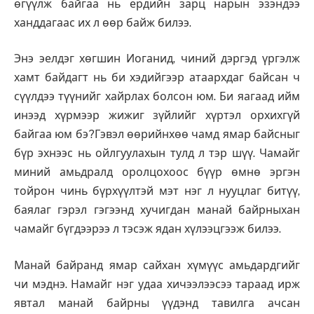
өгүүлж байгаа нь ердийн зарц нарын эзэндээ
ханддагаас их л өөр байж билээ.
Энэ эелдэг хөгшин Иоганид, чиний дэргэд үргэлж
хамт байдагт нь би хэдийгээр атаархдаг байсан ч
сүүлдээ түүнийг хайрлах болсон юм. Би яагаад ийм
инээд хүрмээр жижиг зүйлийг хүртэл орхихгүй
байгаа юм бэ?Гэвэл өөрийнхөө чамд ямар байсныг
бүр эхнээс нь ойлгуулахын тулд л тэр шүү. Чамайг
миний амьдралд оролцохоос бүүр өмнө эргэн
тойрон чинь бүрхүүлтэй мэт нэг л нууцлаг битүү,
баялаг гэрэл гэгээнд хучигдан манай байрныхан
чамайг бүгдээрээ л тэсэж ядан хүлээцгээж билээ.
Манай байранд ямар сайхан хүмүүс амьдардгийг
чи мэднэ. Намайг нэг удаа хичээлээсээ тараад ирж
явтал манай байрны үүдэнд тавилга ачсан