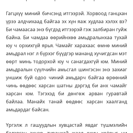
Гагцхүү миний бичсэнд итгээрэй. Хорвоод ганцхан
үрээ алдчихаад байгаа эх хүн яаж худлаа хэлэх вэ?
Би чамаасаа энэ бүгдэд итгээрэй гэж залбиран гуйж
байна. Би чамдаа өөрийнхөө амьдралынхаа тухай
юу ч орхихгүй ярья. Чамайг харахаас өмнө миний
амьдрал нэг л бүрхэг бүүдгэр мананд хучигдсан мэт
өөрт минь тодорхой юу ч санагдахгүй юм. Миний
амьдралын сүүлчийн амьсгал шингэсэн энэ захиаг
уншиж буй одоо чиний амьдарч байгаа өрөөний
чинь өөдөөс харсан шатны дэргэд би анх чамайг
харсан юм. Тэгэхэд би дөнгөж арван гуравтай
байлаа. Манайх танай өөдөөс харсан хаалганд
амьдардаг байсан.
Үргэлж л гашуудлын хувцастай явдаг түшмэлийн