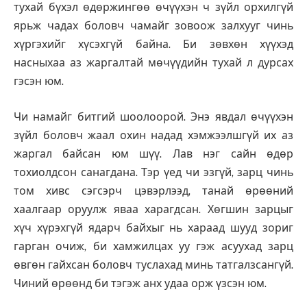
тухай бүхэл өдөржингөө өчүүхэн ч зүйл орхилгүй
ярьж чадах боловч чамайг зовоож залхууг чинь
хүргэхийг хүсэхгүй байна. Би зөвхөн хүүхэд
насныхаа аз жаргалтай мөчүүдийн тухай л дурсах
гэсэн юм.
Чи намайг битгий шоолоорой. Энэ явдал өчүүхэн
зүйл боловч жаал охин надад хэмжээлшгүй их аз
жаргал байсан юм шүү. Лав нэг сайн өдөр
тохиолдсон санагдана. Тэр үед чи эзгүй, зарц чинь
том хивс сэгсэрч цэвэрлээд, танай өрөөний
хаалгаар оруулж яваа харагдсан. Хөгшин зарцыг
хүч хүрэхгүй ядарч байхыг нь хараад шууд зориг
гарган очиж, би хамжилцах уу гэж асуухад зарц
өвгөн гайхсан боловч туслахад минь татгалзсангүй.
Чиний өрөөнд би тэгэж анх удаа орж үзсэн юм.