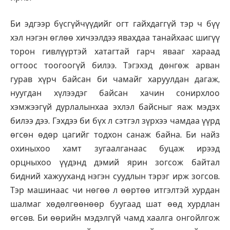
Би эдгээр бүсгүйчүүдийг огт гайхдаггүй тэр ч бүү
хэл нэгэн өглөө хичээлдээ явахдаа танайхаас шигүү
торон гивлүүртэй хатагтай гарч явааг хараад
огтоос тоогоогүй билээ. Тэгэхэд дөнгөж арван
гурав хүрч байсан би чамайг харуулдан дагаж,
нуугдан хүлээдэг байсан хачин сонирхлоо
хэмжээгүй дурлалынхаа эхлэл байсныг яаж мэдэх
билээ дээ. Гэхдээ би бүх л сэтгэл зүрхээ чамдаа үүрд
өгсөн өдөр цагийг тодхон санаж байна. Би найз
охиныхоо хамт зугаалганаас буцаж ирээд
орцныхоо үүдэнд дэмий ярин зогсож байтал
бидний хажууханд нэгэн суудлын тэрэг ирж зогсов.
Тэр машинаас чи нөгөө л өөртөө итгэлтэй хурдан
шалмаг хөдөлгөөнөөр буугаад шат өөд хурдлан
өгсөв. Би өөрийн мэдэлгүй чамд хаалга онгойлгож