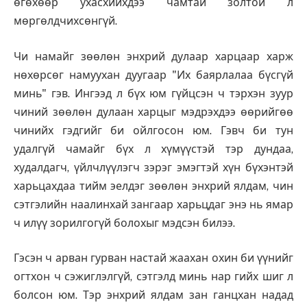
өгөхөөр ухасхийхдээ чамтай золтой л
мөргөлдчихсөнгүй.
Чи намайг зөөлөн энхрий дулаар харцаар харж
нөхөрсөг намуухан дуугаар "Их баярлалаа бүсгүй
минь" гэв. Ингээд л бүх юм гүйцсэн ч тэрхэн зуур
чиний зөөлөн дулаан харцыг мэдрэхдээ өөрийгөө
чинийх гэдгийг би ойлгосон юм. Гэвч би тун
удалгүй чамайг бүх л хүмүүстэй тэр дундаа,
худалдагч, үйлчлүүлэгч зэрэг эмэгтэй хүн бүхэнтэй
харьцахдаа тийм эелдэг зөөлөн энхрий ялдам, чин
сэтгэлийн наалинхай зангаар харьцдаг энэ нь ямар
ч илүү зорилгогүй болохыг мэдсэн билээ.
Гэсэн ч арван гурван настай жаахан охин би үүнийг
огтхон ч сэжиглэлгүй, сэтгэлд минь нар гийх шиг л
болсон юм. Тэр энхрий ялдам зан ганцхан надад