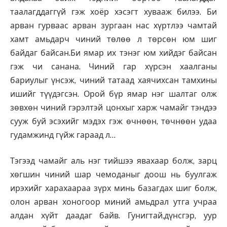
таалагддаггүй гэж хоёр хэсэгт хувааж билээ. Би
арван гурваас арван зургаан нас хүртлээ чамтай
хамт амьдарч чиний төлөө л төрсөн юм шиг
байдаг байсан.Би ямар их тэнэг юм хийдэг байсан
гэж чи санана. Чиний гар хүрсэн хаалганы
бариулыг үнсэж, чиний татаад хаячихсан тамхины
ишийг түүдэгсэн. Орой бүр ямар нэг шалтаг олж
зөвхөн чиний гэрэлтэй цонхыг харж чамайг тэндээ
сууж буй эсэхийг мэдэх гэж өчнөөн, төчнөөн удаа
гудамжинд гүйж гараад л…
Тэгээд чамайг аль нэг тийшээ явахаар болж, зарц
хөгшин чиний шар чемоданыг доош нь буулгаж
ирэхийг харахаараа зүрх минь базагдах шиг болж,
олон арван хоногоор миний амьдрал утга учраа
алдан хүйт даадаг байв. Гунигтай,дүнсгэр, уур