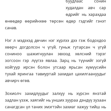
буудлаас сонин
худалдан авч сар
өдрийг нь харахдаа
өнөөдөр өөрийнхөө төрсөн өдөр гэдгийг гэнэт
санав.
Нэг л мэдэхэд дөчин нэг хүрлээ дээ гэж бодохдоо
хөөрч догдолсон ч үгүй, гуньж гутарсан ч үгүй
сониноо шажигнуулан эвхээд хөлсний тэрэг
зогсоон гэр лүүгээ явлаа. Зарц нь түүнийг эзгүй
хойгуур ирсэн болон утсаар ярьсан хүмүүсийн
тухай ярингаа тавиуртай захидал цахилгаануудыг
авчирч өгөв.
Зохиолч захидлуудыг залхуу нь хүрсэн янзтай
задлан үзэж, хаягийг нь унших зуураа дэндүү зузаан
санагдсан үл таних эмэгтэйн захиаг хажуу тийш нь