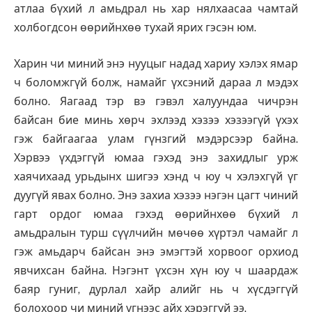
атлаа бүхий л амьдрал нь хар нялхаасаа чамтай
холбогдсон өөрийнхөө тухай ярих гэсэн юм.
Харин чи миний энэ нууцыг надад хариу хэлэх ямар
ч боломжгүй болж, намайг үхсэний дараа л мэдэх
болно. Яагаад тэр вэ гэвэл халуундаа чичрэн
байсан бие минь хөрч эхлээд хэзээ хэзээгүй үхэх
гэж байгаагаа улам гүнзгий мэдэрсээр байна.
Хэрвээ үхдэггүй юмаа гэхэд энэ захидлыг урж
хаячихаад урьдынх шигээ хэнд ч юу ч хэлэхгүй үг
дуугүй явах болно. Энэ захиа хэзээ нэгэн цагт чиний
гарт ордог юмаа гэхэд өөрийнхөө бүхий л
амьдралын турш сүүлчийн мөчөө хүртэл чамайг л
гэж амьдарч байсан энэ эмэгтэй хорвоог орхиод
явчихсан байна. Нэгэнт үхсэн хүн юу ч шаардаж
баяр гуниг, дурлал хайр алийг нь ч хүсдэггүй
болохоор чи миний үгнээс айх хэрэггүй ээ.