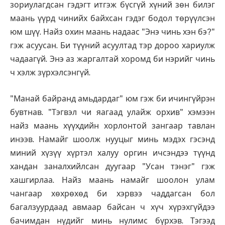
зориулагдсан гэдэгт итгэж бүсгүй хүний зөн билэг
маань үүрд чинийх байхсан гэдэг бодол төрүүлсэн
юм шүү. Найз охин маань надаас "Энэ чинь хэн бэ?"
гэж асуусан. Би түүний асуултад тэр дороо хариулж
чадаагүй. Энэ аз жаргалтай хоромд би нэрийг чинь
ч хэлж зүрхэлсэнгүй.
"Манай байранд амьдардаг" юм гэж би ичингүйрэн
бувтнав. "Тэгвэл чи яагаад улайж орхив" хэмээн
найз маань хүүхдийн хорлонтой зангаар тавлан
инээв. Намайг шоолж нууцыг минь мэдэх гэсэнд
миний хүзүү хүртэл халуу оргин ичсэндээ түүнд
хандан заналхийлсан дуугаар "Усан тэнэг" гэж
хашгирлаа. Найз маань намайг шоолон улам
чангаар хөхрөхөд би хэрвээ чаддагсан бол
багалзуурдаад авмаар байсан ч хүч хүрэхгүйдээ
бачимдан нүдийг минь нулимс бүрхэв. Тэгээд