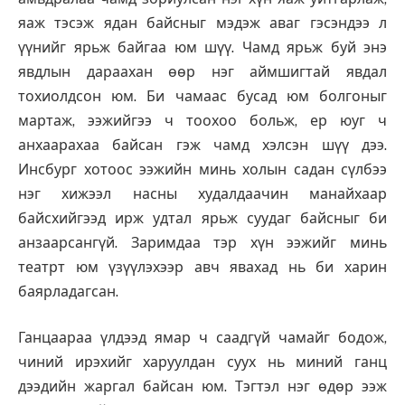
яаж тэсэж ядан байсныг мэдэж аваг гэсэндээ л
үүнийг ярьж байгаа юм шүү. Чамд ярьж буй энэ
явдлын дараахан өөр нэг аймшигтай явдал
тохиолдсон юм. Би чамаас бусад юм болгоныг
мартаж, ээжийгээ ч тоохоо больж, ер юуг ч
анхаарахаа байсан гэж чамд хэлсэн шүү дээ.
Инсбург хотоос ээжийн минь холын садан сүлбээ
нэг хижээл насны худалдаачин манайхаар
байсхийгээд ирж удтал ярьж суудаг байсныг би
анзаарсангүй. Заримдаа тэр хүн ээжийг минь
театрт юм үзүүлэхээр авч явахад нь би харин
баярладагсан.
Ганцаараа үлдээд ямар ч саадгүй чамайг бодож,
чиний ирэхийг харуулдан суух нь миний ганц
дээдийн жаргал байсан юм. Тэгтэл нэг өдөр ээж