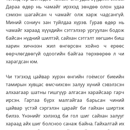
Дараа өдөр нь чамайг ирэхэд зөндөө олон удаа
сэмхэн шагайсан ч чамайг олж харж чадсангүй.
Миний сониуч зан туйлдаа хүрэв. Гурав өдөр нь
чамайг хараад хүүхдийн сэтгэлээр ургуулан бодож
байсан нүдний шилтэй, сайхан сэтгэлт хөгшин биш
харин хичнээн жил өнгөрсөн хойно ч ерөөс
өөрчлөгдөөгүй одоогийн байгаа төрхөөрөө л чи
харагдсан юм.
Чи тэгэхэд цайвар хүрэн өнгийн гоёмсог биеийн
тамирын хувцас өмсчихсөн залуу хүний сэвэлзсэн
алхаагаар шатны гишгүүр алгасан харайсаар гарч
ирсэн. Гартаа бүрх малгайгаа барьсан чиний
цайвар үстэй сэргэлэн царайг би гайхан ширтэж
билээ. Үнэнийг хэлэхэд би гол шиг сайхан залууг
хараад айх шиг болсноо санаж байна. Гайхалтай их