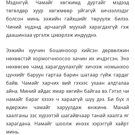
Мэдэхгүй. Чамайг хөгжимд дуртайг мэдээд
төгөлдөр хуур хөгжмөөр уйгагүй хичээллэдэг
болсон минь ээжийн гайхшийг төрүүлж билээ.
Чиний нүдэнд арчаагүй муухай харагдахгүй гэж
даашинзаа үргэлж цэвэрлэж индүүднэ.
Ээжийн хуучин бошинзоор хийсэн дөрвөлжин
нөхөөстэй хормогчноосоо хачин их ичдэгсэн. Энэ
нөхөөсөө чамд харагдуулахгүйг хичээж номынхоо
цүнхийг баруун гартаа барин шатаар гүйж гардаг
байв. Чамайг харчих вий гэхээс ухаан алдталаа
айна. Миний айдас ямар хөгийн байгаа вэ. Гэтэл чи
намайг бараг хэзээ ч хараагүй шүү дээ. Би бүх л
өдөржин чамайг харуулдаж өнжинө. Манай
хаалганы зэс хүрээтэй шагайвчаар танай хаалга яг
харагдана. Намайг шоолж инээх хэрэггүй хайрт
минь.