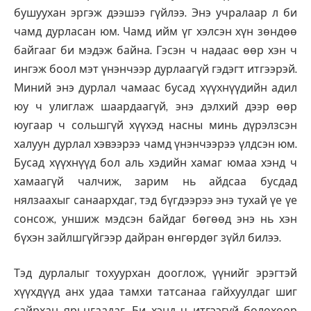
бушуухан эргэж дээшээ гүйлээ. Энэ учралаар л би
чамд дурласан юм. Чамд ийм үг хэлсэн хүн зөндөө
байгааг би мэдэж байна. Гэсэн ч надаас өөр хэн ч
ингэж боол мэт үнэнчээр дурлаагүй гэдэгт итгээрэй.
Миний энэ дурлал чамаас бусад хүүхнүүдийн адил
юу ч улиглаж шаардаагүй, энэ дэлхий дээр өөр
юугаар ч сольшгүй хүүхэд насны минь дүрэлзсэн
халуун дурлал хэвээрээ чамд үнэнчээрээ үлдсэн юм.
Бусад хүүхнүүд бол аль хэдийн хамаг юмаа хэнд ч
хамаагүй чалчиж, зарим нь айдсаа бусдад
нялзаахыг санаархдаг, тэд бүгдээрээ энэ тухай үе үе
сонсож, уншиж мэдсэн байдаг бөгөөд энэ нь хэн
бүхэн зайлшгүйгээр дайран өнгөрдөг зүйл билээ.
Тэд дурлалыг тохуурхан дооглож, үүнийг эрэгтэй
хүүхдүүд анх удаа тамхи татсанаа гайхуулдаг шиг
сайрхан ярьцгаадаг. Би хэнд ч итгээгүй болохоор