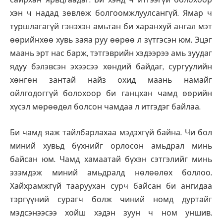
хэн ч надад зөвлөж болгоомжлуулсангүй. Ямар ч
туршлагагүй гэнэхэн амьтан би харанхуй ангал мэт
өөрийнхөө хувь заяа руу өөрөө л зүтгэсэн юм. Эцэг
маань эрт нас барж, тэтгэврийн хэдээрээ амь зуудаг
ядуу бэлэвсэн эхээсээ хөндий байдаг, сургуулийн
хөнгөн зантай найз охид маань намайг
ойлгодоггүй болохоор би ганцхан чамд өөрийн
хүсэл мөрөөдөл болсон чамдаа л итгэдэг байлаа.
Би чамд яаж тайлбарлахаа мэдэхгүй байна. Чи бол
миний хувьд бүхнийг орлосон амьдрал минь
байсан юм. Чамд хамаатай бүхэн сэтгэлийг минь
эзэмдэж миний амьдралд нөлөөлөх боллоо.
Хайхрамжгүй тааруухан сурч байсан би ангидаа
тэргүүний сурагч болж чиний номд дуртайг
мэдсэнээсээ хойш хэдэн зуун ч ном уншив.