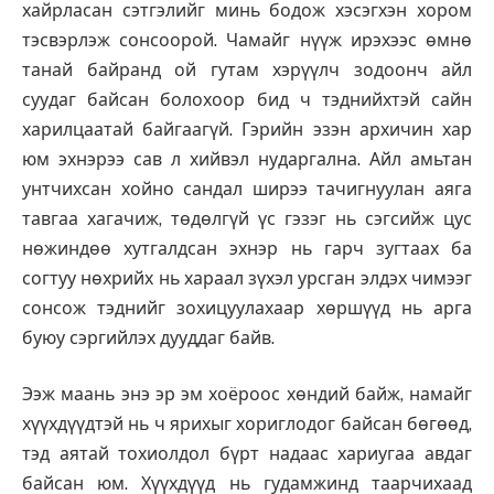
хайрласан сэтгэлийг минь бодож хэсэгхэн хором
тэсвэрлэж сонсоорой. Чамайг нүүж ирэхээс өмнө
танай байранд ой гутам хэрүүлч зодоонч айл
суудаг байсан болохоор бид ч тэднийхтэй сайн
харилцаатай байгаагүй. Гэрийн эзэн архичин хар
юм эхнэрээ сав л хийвэл нударгална. Айл амьтан
унтчихсан хойно сандал ширээ тачигнуулан аяга
тавгаа хагачиж, төдөлгүй үс гэзэг нь сэгсийж цус
нөжиндөө хутгалдсан эхнэр нь гарч зугтаах ба
согтуу нөхрийх нь хараал зүхэл урсган элдэх чимээг
сонсож тэднийг зохицуулахаар хөршүүд нь арга
буюу сэргийлэх дууддаг байв.
Ээж маань энэ эр эм хоёроос хөндий байж, намайг
хүүхдүүдтэй нь ч ярихыг хориглодог байсан бөгөөд,
тэд аятай тохиолдол бүрт надаас хариугаа авдаг
байсан юм. Хүүхдүүд нь гудамжинд таарчихаад