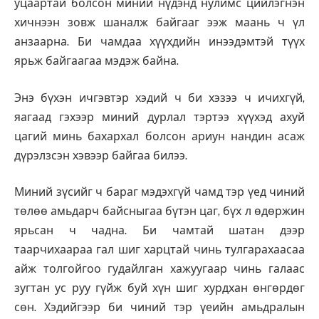
уцаартай болсон миний нүдэнд нулимс цийлэгнэн
хичнээн зовж шаналж байгааг ээж маань ч үл
анзаарна. Би чамдаа хүүхдийн инээдэмтэй түүх
ярьж байгаагаа мэдэж байна.
Энэ бүхэн ичгэвтэр хэдий ч би хэзээ ч ичихгүй,
яагаад гэхээр миний дурлал тэртээ хүүхэд ахуй
цагий минь бахархал болсон ариун нандин асаж
дүрэлзсэн хэвээр байгаа билээ.
Миний зүсийг ч бараг мэдэхгүй чамд тэр үед чиний
төлөө амьдарч байсныгаа бүтэн цаг, бүх л өдөржин
ярьсан ч чадна. Би чамтай шатан дээр
таарчихаараа гал шиг харцтай чинь тулгарахаасаа
айж толгойгоо гудайлган хажуугаар чинь галаас
зугтан ус руу гүйж буй хүн шиг хурдхан өнгөрдөг
сөн. Хэдийгээр би чиний тэр үеийн амьдралын