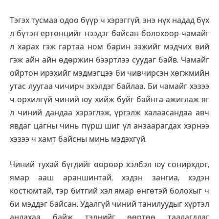
Тэгэх тусмаа одоо бүүр ч хэрэггүй, энэ нүх надад бүх
л бүтэн ертөнцийг нээдэг байсан болохоор чамайг
л харах гэж гартаа ном барин ээжийг мэдчих вий
гэж айн айн өдөржин бээртлээ суудаг байв. Чамайг
ойртон ирэхийг мэдмэгцээ би чивчирсэн хөгжмийн
утас луугаа чичирч эхэлдэг байлаа. Би чамайг хэзээ
ч орхилгүй чиний юу хийж буйг байнга ажиглаж яг
л чиний дандаа хэрэглэж, үргэлж халаасандаа авч
явдаг цагны чинь пүрш шиг үл анзаарагдах хэрнээ
хэзээ ч хамт байсны минь мэдэхгүй.
Чиний тухай бүгдийг өөрөөр хэлбэл юу сонирхдог,
ямар ааш араншинтай, хэдэн зангиа, хэдэн
костюмтай, тэр битгий хэл ямар өнгөтэй болохыг ч
би мэддэг байсан. Удалгүй чиний танилуудыг хүртэл
андахаа байж тэднийг өөртөө таалагддаг