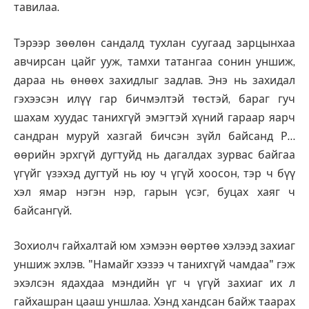
тавилаа.
Тэрээр зөөлөн сандалд тухлан суугаад зарцынхаа
авчирсан цайг ууж, тамхи татангаа сонин уншиж,
дараа нь өнөөх захидлыг задлав. Энэ нь захидал
гэхээсэн илүү гар бичмэлтэй төстэй, бараг гуч
шахам хуудас танихгүй эмэгтэй хүний гараар яарч
сандран муруй хазгай бичсэн зүйл байсанд Р…
өөрийн эрхгүй дугтуйд нь дагалдах зурвас байгаа
үгүйг үзэхэд дугтуй нь юу ч үгүй хоосон, тэр ч бүү
хэл ямар нэгэн нэр, гарын үсэг, буцах хаяг ч
байсангүй.
Зохиолч гайхалтай юм хэмээн өөртөө хэлээд захиаг
уншиж эхлэв. "Намайг хэзээ ч танихгүй чамдаа" гэж
эхэлсэн ядахдаа мэндийн үг ч үгүй захиаг их л
гайхашран цааш уншлаа. Хэнд хандсан байж таарах