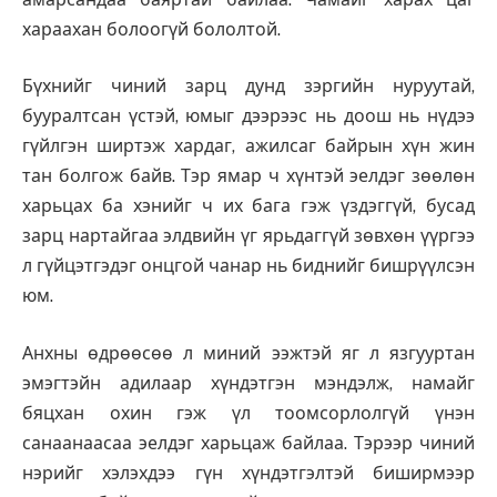
хараахан болоогүй бололтой.
Бүхнийг чиний зарц дунд зэргийн нуруутай,
бууралтсан үстэй, юмыг дээрээс нь доош нь нүдээ
гүйлгэн ширтэж хардаг, ажилсаг байрын хүн жин
тан болгож байв. Тэр ямар ч хүнтэй эелдэг зөөлөн
харьцах ба хэнийг ч их бага гэж үздэггүй, бусад
зарц нартайгаа элдвийн үг ярьдаггүй зөвхөн үүргээ
л гүйцэтгэдэг онцгой чанар нь биднийг бишрүүлсэн
юм.
Анхны өдрөөсөө л миний ээжтэй яг л язгууртан
эмэгтэйн адилаар хүндэтгэн мэндэлж, намайг
бяцхан охин гэж үл тоомсорлолгүй үнэн
санаанаасаа эелдэг харьцаж байлаа. Тэрээр чиний
нэрийг хэлэхдээ гүн хүндэтгэлтэй биширмээр