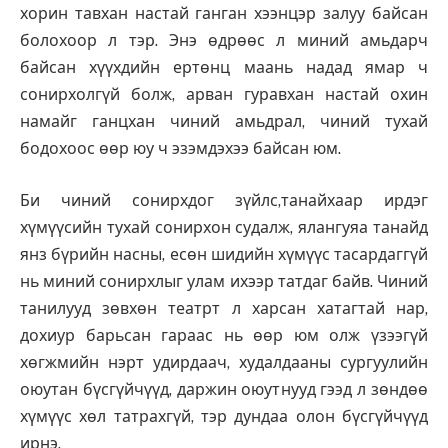
хорин тавхан настай ганган хээнцэр залуу байсан
болохоор л тэр. Энэ өдрөөс л миний амьдарч
байсан хүүхдийн ертөнц маань надад ямар ч
сонирхолгүй болж, арван гуравхан настай охин
намайг ганцхан чиний амьдрал, чиний тухай
бодохоос өөр юу ч эзэмдэхээ байсан юм.
Би чиний сонирхдог зүйлс,танайхаар ирдэг
хүмүүсийн тухай сонирхон судалж, ялангуяа танайд
янз бүрийн насны, есөн шидийн хүмүүс тасардаггүй
нь миний сонирхлыг улам ихээр татдаг байв. Чиний
танилууд зөвхөн театрт л харсан хатагтай нар,
дохиур барьсан гараас нь өөр юм олж үзээгүй
хөгжмийн нэрт удирдаач, худалдааны сургуулийн
оюутан бүсгүйчүүд, даржин оюутнууд гээд л зөндөө
хүмүүс хөл татрахгүй, тэр дундаа олон бүсгүйчүүд
ирнэ.