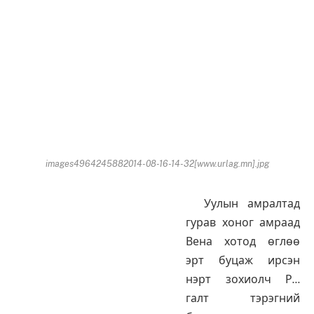
images4964245882014-08-16-14-32[www.urlag.mn].jpg
Уулын амралтад
гурав хоног амраад
Вена хотод өглөө
эрт буцаж ирсэн
нэрт зохиолч Р…
галт тэрэгний