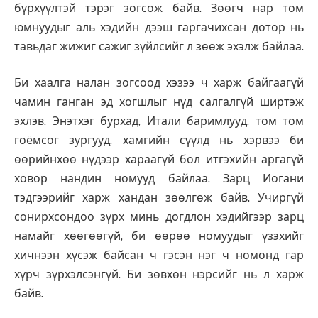
бүрхүүлтэй тэрэг зогсож байв. Зөөгч нар том
юмнуудыг аль хэдийн дээш гаргачихсан дотор нь
тавьдаг жижиг сажиг зүйлсийг л зөөж эхэлж байлаа.
Би хаалга налан зогсоод хэзээ ч харж байгаагүй
чамин ганган эд хогшлыг нүд салгалгүй ширтэж
эхлэв. Энэтхэг бурхад, Итали баримлууд, том том
гоёмсог зургууд, хамгийн сүүлд нь хэрвээ би
өөрийнхөө нүдээр хараагүй бол итгэхийн аргагүй
ховор нандин номууд байлаа. Зарц Иогани
тэдгээрийг харж хандан зөөлгөж байв. Учиргүй
сонирхсондоо зүрх минь догдлон хэдийгээр зарц
намайг хөөгөөгүй, би өөрөө номуудыг үзэхийг
хичнээн хүсэж байсан ч гэсэн нэг ч номонд гар
хүрч зүрхэлсэнгүй. Би зөвхөн нэрсийг нь л харж
байв.