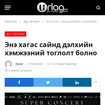
»
»
Урлаг.мн
Дуу хөгжим
Энэ хагас сайнд дэлхийн хэмжээний тоглолт болно
ДУУ ХӨГЖИМ
Энэ хагас сайнд дэлхийн
хэмжээний тоглолт болно
Урлаг
17/06/2026
Сэтгэгдэл байхгүй
2 минут уншина