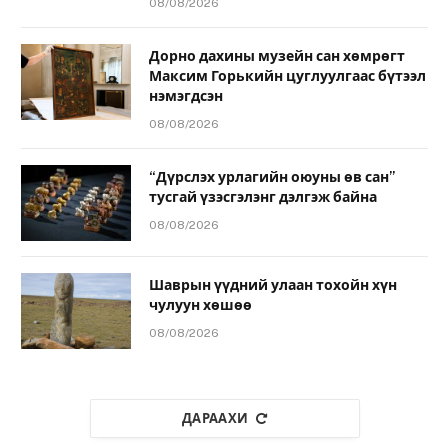
08/08/2026
Дорно дахины музейн сан хөмрөгт
Максим Горькийн цуглуулгаас бүтээл
нэмэгдсэн
08/08/2026
“Дүрслэх урлагийн оюуны өв сан”
тусгай үзэсгэлэнг дэлгэж байна
08/08/2026
Шаврын үүдний улаан тохойн хүн
чулуун хөшөө
08/08/2026
ДАРААХИ