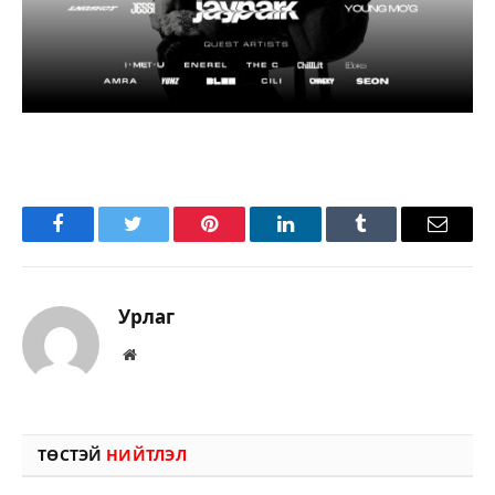
Facebook
Twitter
Pinterest
LinkedIn
Tumblr
Имэйл
Урлаг
Вэбсайт
ТӨСТЭЙ
НИЙТЛЭЛ