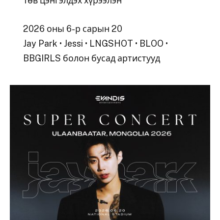
Төв цэнгэлдэх хүрээлэн
2026 оны 6-р сарын 20
Jay Park • Jessi • LNGSHOT • BLOO •
BBGIRLS болон бусад артистууд