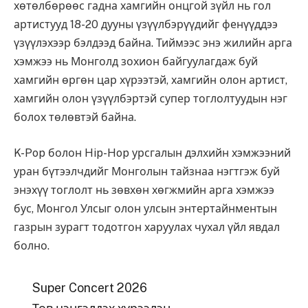
хөтөлбөрөөс гадна хамгийн онцгой зүйл нь гол
артистууд 18-20 дууны үзүүлбэрүүдийг фенүүддээ
үзүүлэхээр бэлдээд байна. Тиймээс энэ жилийн арга
хэмжээ нь Монголд зохион байгуулагдаж буй
хамгийн өргөн цар хүрээтэй, хамгийн олон артист,
хамгийн олон үзүүлбэртэй супер тоглолтуудын нэг
болох төлөвтэй байна.
K-Pop болон Hip-Hop урсгалын дэлхийн хэмжээний
уран бүтээлчдийг Монголын тайзнаа нэгтгэж буй
энэхүү тоглолт нь зөвхөн хөгжмийн арга хэмжээ
бус, Монгол Улсыг олон улсын энтертайнментын
газрын зурагт тодотгон харуулах чухал үйл явдал
болно.
Super Concert 2026