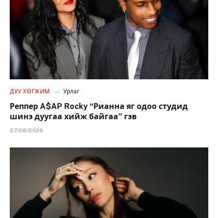
ДУУ ХӨГЖИМ
Урлаг
Реппер A$AP Rocky “Рианна яг одоо студид
шинэ дуугаа хийж байгаа” гэв
07/08/2026