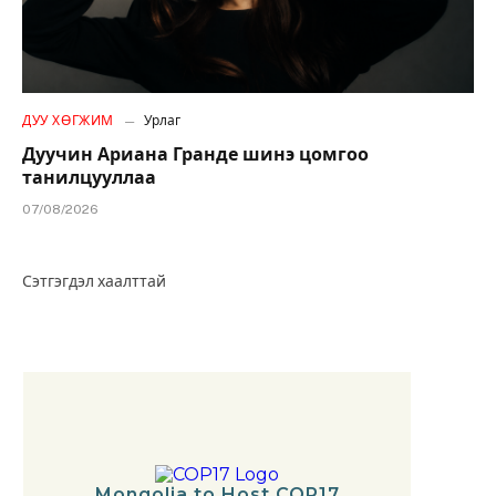
ДУУ ХӨГЖИМ
Урлаг
Дуучин Ариана Гранде шинэ цомгоо
танилцууллаа
07/08/2026
Сэтгэгдэл хаалттай