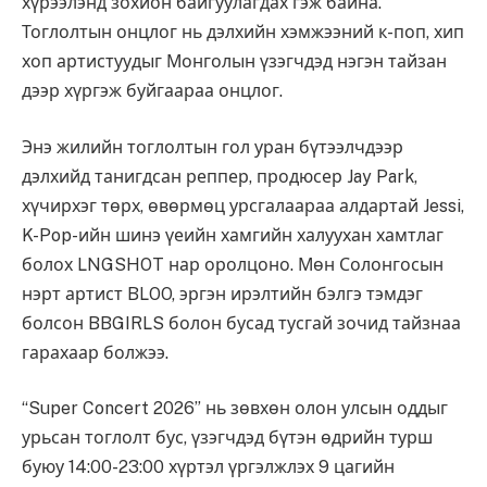
хүрээлэнд зохион байгуулагдах гэж байна.
Тоглолтын онцлог нь дэлхийн хэмжээний к-поп, хип
хоп артистуудыг Монголын үзэгчдэд нэгэн тайзан
дээр хүргэж буйгаараа онцлог.
Энэ жилийн тоглолтын гол уран бүтээлчдээр
дэлхийд танигдсан реппер, продюсер Jay Park,
хүчирхэг төрх, өвөрмөц урсгалаараа алдартай Jessi,
K-Pop-ийн шинэ үеийн хамгийн халуухан хамтлаг
болох LNGSHOT нар оролцоно. Мөн Солонгосын
нэрт артист BLOO, эргэн ирэлтийн бэлгэ тэмдэг
болсон BBGIRLS болон бусад тусгай зочид тайзнаа
гарахаар болжээ.
“Super Concert 2026” нь зөвхөн олон улсын оддыг
урьсан тоглолт бус, үзэгчдэд бүтэн өдрийн турш
буюу 14:00-23:00 хүртэл үргэлжлэх 9 цагийн