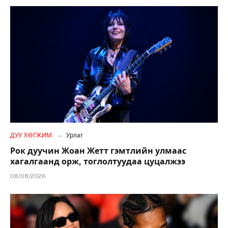
ДУУ ХӨГЖИМ
Урлаг
Рок дуучин Жоан Жетт гэмтлийн улмаас
хагалгаанд орж, тоглолтуудаа цуцалжээ
08/08/2026