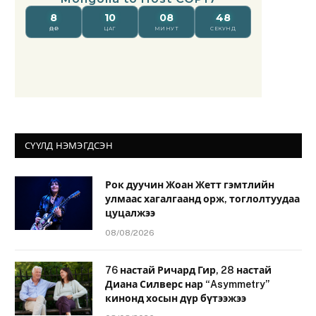
СҮҮЛД НЭМЭГДСЭН
Рок дуучин Жоан Жетт гэмтлийн
улмаас хагалгаанд орж, тоглолтуудаа
цуцалжээ
08/08/2026
76 настай Ричард Гир, 28 настай
Диана Силверс нар “Asymmetry”
кинонд хосын дүр бүтээжээ