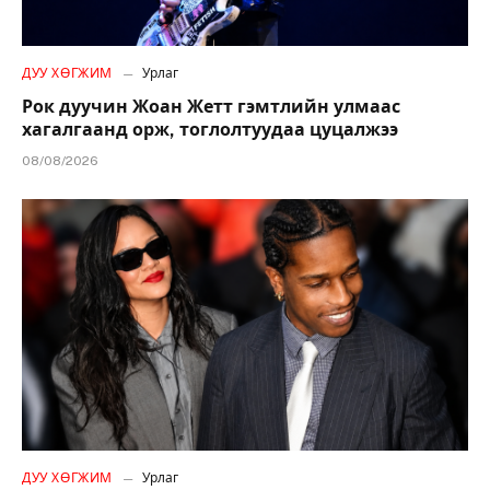
ДУУ ХӨГЖИМ
Урлаг
Рок дуучин Жоан Жетт гэмтлийн улмаас
хагалгаанд орж, тоглолтуудаа цуцалжээ
08/08/2026
ДУУ ХӨГЖИМ
Урлаг