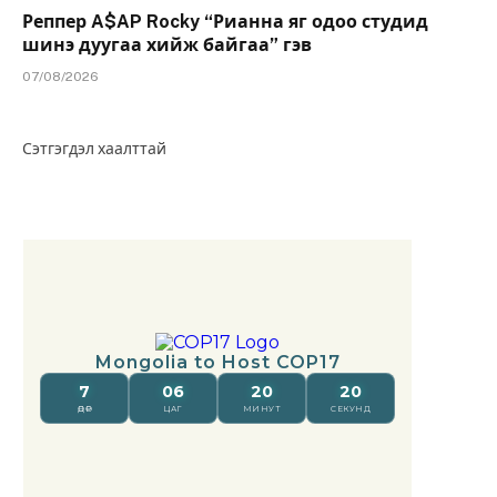
Реппер A$AP Rocky “Рианна яг одоо студид
шинэ дуугаа хийж байгаа” гэв
07/08/2026
Сэтгэгдэл хаалттай