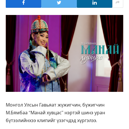
Монгол Улсын Гавьяат жүжигчин, бүжигчин
М.Бямбаа “Манай хувцас” нэртэй шинэ уран
бүтээлийнхээ клипийг үзэгчдэд хүргэлээ.