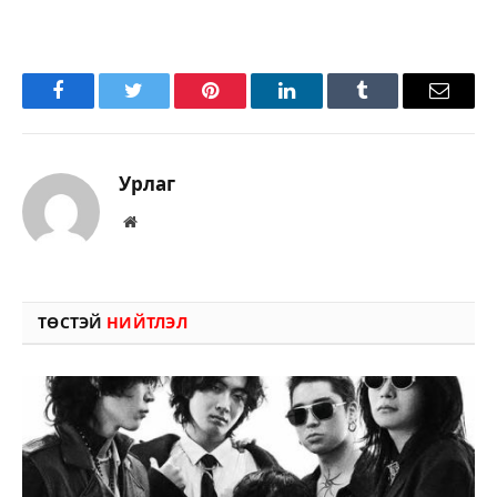
Facebook
Twitter
Pinterest
LinkedIn
Tumblr
Имэйл
Урлаг
Вэбсайт
ТӨСТЭЙ
НИЙТЛЭЛ