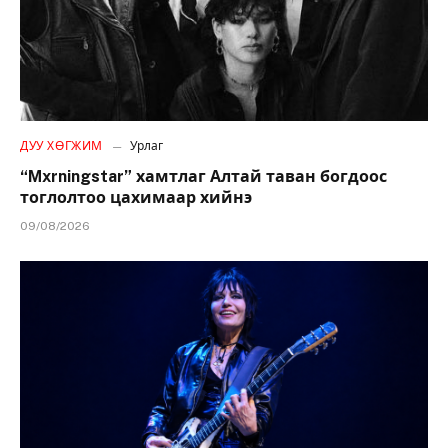
ДУУ ХӨГЖИМ
Урлаг
“Mxrningstar” хамтлаг Алтай таван богдоос
тоглолтоо цахимаар хийнэ
09/08/2026