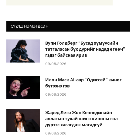
СҮҮЛД НЭМЭГДСЭН
Вупи Голдберг “Бусад хүмүүсийн
татгалзсан бүх дүрийг надад өгөөч”
гэдэг байснаа ярив
09/08/2026
Илон Маск AI-аар “Одиссей” киног
бүтээнэ гэв
09/08/2026
Жаред Лето Жон Кеннедигийн
аллагын тухай шинэ киноны гол
дүрээс хасагдаж магадгүй
09/08/2026