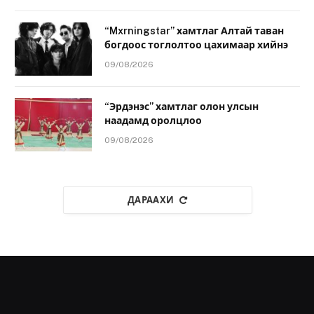
“Mxrningstar” хамтлаг Алтай таван
богдоос тоглолтоо цахимаар хийнэ
09/08/2026
“Эрдэнэс” хамтлаг олон улсын
наадамд оролцлоо
09/08/2026
ДАРААХИ