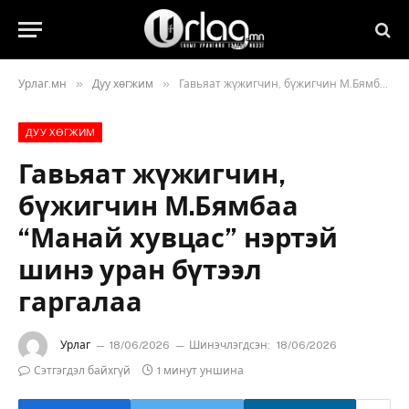
»
»
Урлаг.мн
Дуу хөгжим
Гавьяат жүжигчин, бүжигчин М.Бямбаа “Манай хувцас” нэртэй шинэ уран бүтээл гаргалаа
ДУУ ХӨГЖИМ
Гавьяат жүжигчин,
бүжигчин М.Бямбаа
“Манай хувцас” нэртэй
шинэ уран бүтээл
гаргалаа
Урлаг
18/06/2026
Шинэчлэгдсэн:
18/06/2026
Сэтгэгдэл байхгүй
1 минут уншина