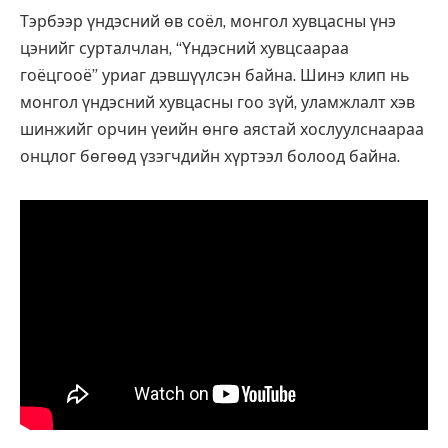
Тэрбээр үндэсний өв соёл, монгол хувцасны үнэ
цэнийг сурталчлан, “Үндэсний хувцсаараа
гоёцгооё” уриаг дэвшүүлсэн байна. Шинэ клип нь
монгол үндэсний хувцасны гоо зүй, уламжлалт хэв
шинжийг орчин үеийн өнгө аястай хослуулснаараа
онцлог бөгөөд үзэгчдийн хүртээл болоод байна.