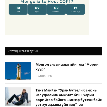
СҮҮЛД НЭМЭГДСЭН
Монгол улсын хамгийн том “Морин
хуур”
07/08/2026
Тэйт МакРэй “Уран бүтээлч байх нь
нэг удаагийн амжилт биш, харин
өөрийгөө байнга шинээр бүтээж байх
урт хугацааны үйл явц” гэв