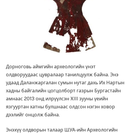
Дорноговь аймгийн археологийн үнэт
олдворуудаас цувралаар танилцуулж байна. Энэ
удаад Даланжаргалан сумын нутаг дахь Их Нартын
хадны байгалийн цогцолборт газрын Бургастайн
амнаас 2013 онд илрүүлсэн XIII зууны үеийн
язгууртан хатны булшнаас олдсон нэгэн ховор
дээлийг онцолж байна.
Энэхүү олдворын талаар ШУА-ийн Археологийн