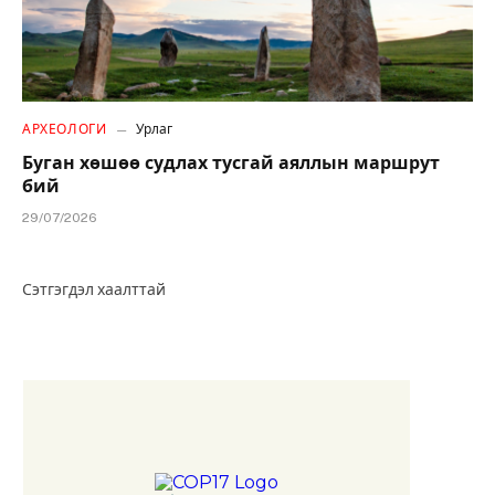
АРХЕОЛОГИ
Урлаг
Буган хөшөө судлах тусгай аяллын маршрут
бий
29/07/2026
Сэтгэгдэл хаалттай