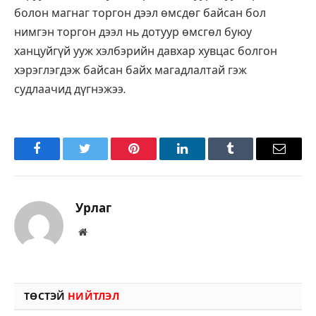
болон магнаг торгон дээл өмсдөг байсан бол
нимгэн торгон дээл нь дотуур өмсгөл буюу
ханцуйгүй ууж хэлбэрийн давхар хувцас болгон
хэрэглэгдэж байсан байх магадлалтай гэж
судлаачид дүгнэжээ.
Facebook
Twitter
Pinterest
LinkedIn
Tumblr
Имэйл
Урлаг
Вэбсайт
ТӨСТЭЙ
НИЙТЛЭЛ