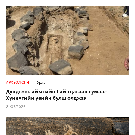
АРХЕОЛОГИ
Урлаг
Дундговь аймгийн Сайнцагаан сумаас
Хүннүгийн үеийн булш олджээ
31/07/2026