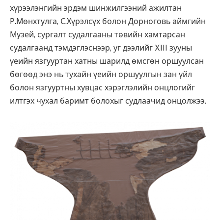
хүрээлэнгийн эрдэм шинжилгээний ажилтан
Р.Мөнхтулга, С.Хүрэлсүх болон Дорноговь аймгийн
Музей, сургалт судалгааны төвийн хамтарсан
судалгаанд тэмдэглэснээр, уг дээлийг XIII зууны
үеийн язгууртан хатны шарилд өмсгөн оршуулсан
бөгөөд энэ нь тухайн үеийн оршуулгын зан үйл
болон язгууртны хувцас хэрэглэлийн онцлогийг
илтгэх чухал баримт болохыг судлаачид онцолжээ.