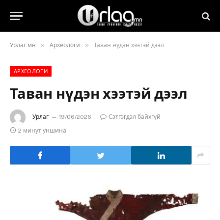
»
»
Урлаг.мн
Археологи
Таван нүдэн хээтэй дээл
АРХЕОЛОГИ
Таван нүдэн хээтэй дээл
Урлаг
19/06/2026
Сэтгэгдэл байхгүй
2 минут уншина