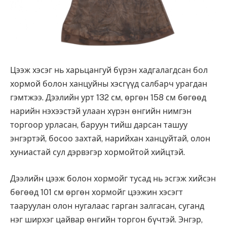
Цээж хэсэг нь харьцангуй бүрэн хадгалагдсан бол
хормой болон ханцуйны хэсгүүд салбарч урагдан
гэмтжээ. Дээлийн урт 132 см, өргөн 158 см бөгөөд
нарийн нэхээстэй улаан хүрэн өнгийн нимгэн
торгоор урласан, баруун тийш дарсан ташуу
энгэртэй, босоо захтай, нарийхан ханцуйтай, олон
хуниастай сул дэрвэгэр хормойтой хийцтэй.
Дээлийн цээж болон хормойг тусад нь эсгэж хийсэн
бөгөөд 101 см өргөн хормойг цээжин хэсэгт
тааруулан олон нугалаас гарган залгасан, суганд
нэг ширхэг цайвар өнгийн торгон бүчтэй. Энгэр,