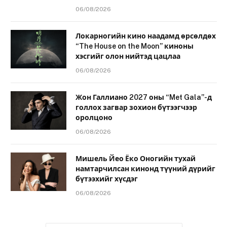
06/08/2026
Локарногийн кино наадамд өрсөлдөх
“The House on the Moon” киноны
хэсгийг олон нийтэд цацлаа
06/08/2026
Жон Галлиано 2027 оны “Met Gala”-д
голлох загвар зохион бүтээгчээр
оролцоно
06/08/2026
Мишель Йео Ёко Оногийн тухай
намтарчилсан кинонд түүний дүрийг
бүтээхийг хүсдэг
06/08/2026