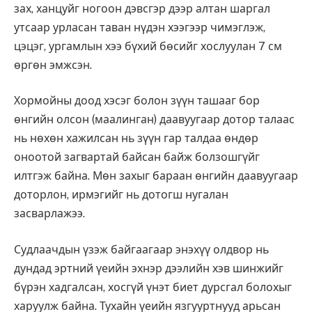
зах, ханцуйг ногоон дэвсгэр дээр алтан шаргал
утсаар урласан таван нүдэн хээгээр чимэглэж,
цэцэг, ургамлын хээ бүхий бөсийг хослуулан 7 см
өргөн эмжсэн.
Хормойны доод хэсэг болон зүүн ташааг бор
өнгийн олсон (маалинган) даавуугаар дотор талаас
нь нөхөн хажилсан нь зүүн гар талдаа өндөр
оноотой загвартай байсан байж болзошгүйг
илтгэж байна. Мөн захыг бараан өнгийн даавуугаар
доторлон, ирмэгийг нь дотогш нугалан
засварлажээ.
Судлаачдын үзэж байгаагаар энэхүү олдвор нь
дундад эртний үеийн эхнэр дээлийн хэв шинжийг
бүрэн хадгалсан, хосгүй үнэт биет дурсгал болохыг
харуулж байна. Тухайн үеийн язгууртнууд арьсан