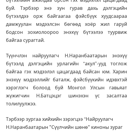
бүтээлийн ажилдаа орсон гэх мэдээлэл цацагдаад
буй. Тэрбээр энэ зун гурав дахь дэлгэцийн
бүтээлдээ орж байгаагаа фэйсбүүк хуудсаараа
дамжуулан мэдээлсэн бөгөөд хоёр жил гаруй
бодсон зохиолоороо энэхүү бүтээлээ туурвиж
байгаа сурагтай.
Түүнчлэн найруулагч Н.Наранбаатарын энэхүү
бүтээлд дэлгэцийн урлагийн “акул”-ууд тоглож
байгаа гэх мэдээлэл цацагдаад байсан юм. Харин
энэхүү мэдээллийг баталж, фэйсбүүкийн идэвхтэй
хэрэглэгч болоод буй Монгол Улсын гавьяат
жүжигчин Н.Батцэцэг шинэхэн үс засалтаа
толилуулжээ.
Тэрбээр зургаа хийхийн зэрэгцээ “Найруулагч
Н.Наранбаатарын "Сүүлчийн шөнө" киноны зураг