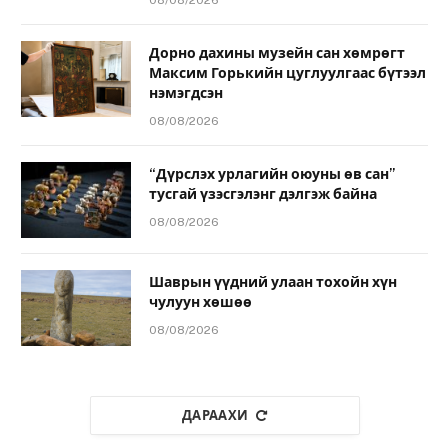
08/08/2026
Дорно дахины музейн сан хөмрөгт
Максим Горькийн цуглуулгаас бүтээл
нэмэгдсэн
08/08/2026
“Дүрслэх урлагийн оюуны өв сан”
тусгай үзэсгэлэнг дэлгэж байна
08/08/2026
Шаврын үүдний улаан тохойн хүн
чулуун хөшөө
08/08/2026
ДАРААХИ