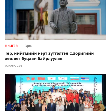
НИЙГЭМ
Урлаг
Төр, нийгмийн нэрт зүтгэлтэн С.Зоригийн
хөшөөг буцаан байрлуулав
03/08/2026