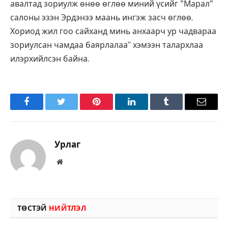
авалтад зориулж өнөө өглөө миний үсийг "Марал"
салоны эзэн Эрдэнээ маань ингэж засч өглөө.
Хориод жил гоо сайханд минь анхаарч ур чадвараа
зориулсан чамдаа баярлалаа” хэмээн талархлаа
илэрхийлсэн байна.
Facebook
Twitter
Pinterest
LinkedIn
Tumblr
Имэйл
Урлаг
Вэбсайт
ТӨСТЭЙ
НИЙТЛЭЛ