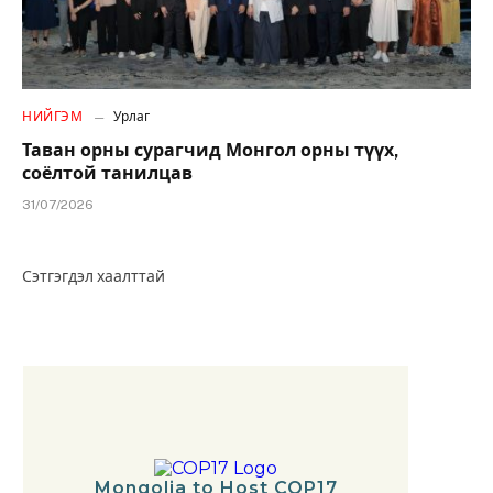
НИЙГЭМ
Урлаг
Таван орны сурагчид Монгол орны түүх,
соёлтой танилцав
31/07/2026
Сэтгэгдэл хаалттай