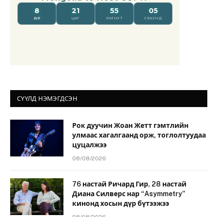
СҮҮЛД НЭМЭГДСЭН
Рок дуучин Жоан Жетт гэмтлийн
улмаас хагалгаанд орж, тоглолтуудаа
цуцалжээ
08/08/2026
76 настай Ричард Гир, 28 настай
Диана Силверс нар “Asymmetry”
кинонд хосын дүр бүтээжээ