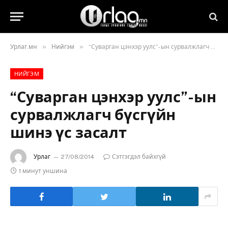
»
»
Урлаг.мн
Нийгэм
“Суварган цэнхэр уулс”-ын сурвалжлагч бүсгүйн шинэ үс засалт
НИЙГЭМ
“Суварган цэнхэр уулс”-ын
сурвалжлагч бүсгүйн
шинэ үс засалт
Урлаг
27/08/2014
Сэтгэгдэл байхгүй
1 минут уншина