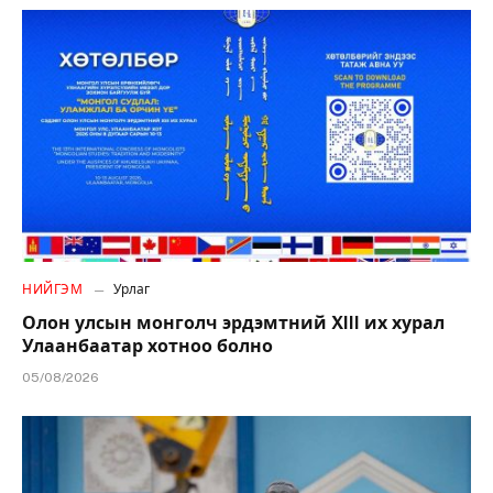
НИЙГЭМ
Урлаг
Олон улсын монголч эрдэмтний XIII их хурал
Улаанбаатар хотноо болно
05/08/2026