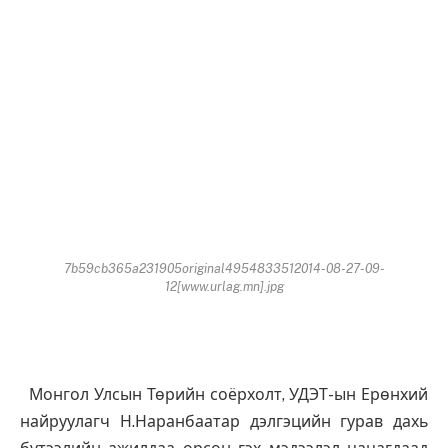
7b59cb365a231905original4954833512014-08-27-09-
12[www.urlag.mn].jpg
Монгол Улсын Төрийн соёрхолт, УДЭТ-ын Ерөнхий
найруулагч Н.Наранбаатар дэлгэцийн гурав дахь