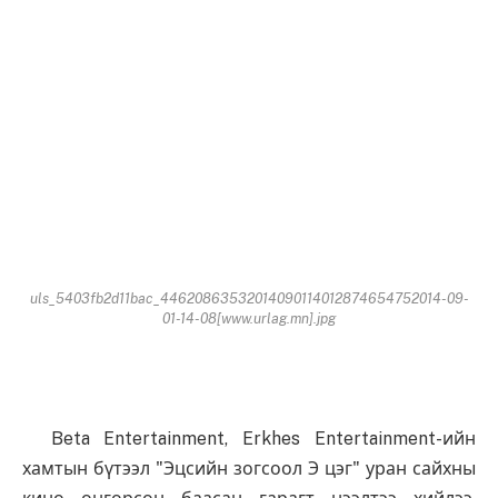
uls_5403fb2d11bac_44620863532014090114012874654752014-09-
01-14-08[www.urlag.mn].jpg
Beta Entertainment, Erkhes Entertainment-ийн
хамтын бүтээл "Эцсийн зогсоол Э цэг" уран сайхны