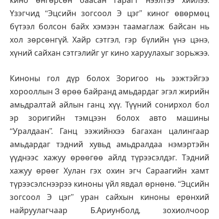
кино өнгөрсөн баасан гарагт нээлтээ хийлээ.
Үзэгчид “Эцсийн зогсоол Э цэг” киног өвөрмөц
бүтээл болсон байх хэмээн таамаглаж байсан нь
хол зөрсөнгүй. Хайр сэтгэл, гэр бүлийн үнэ цэнэ,
хүний сайхан сэтгэлийг уг кино харуулахыг зорьжээ.
Киноны гол дүр болох Зоригоо нь ээжтэйгээ
хорооллын 3 өрөө байранд амьдардаг эгэл жирийн
амьдралтай айлын ганц хүү. Түүний сонирхол бол
эр зоригийн тэмцээн болох авто машины
“Уралдаан”. Ганц ээжийнхээ багахан цалингаар
амьдардаг тэдний хувьд амьдралдаа нэмэртэйн
үүднээс хажуу өрөөгөө айлд түрээсэлдэг. Тэдний
хажуу өрөөг Хулан гэх охин эгч Сараагийн хамт
түрээсэлснээрээ киноны үйл явдал өрнөнө. “Эцсийн
зогсоол Э цэг” уран сайхын киноны ерөнхий
найруулагчаар Б.Ариунболд, зохиолчоор