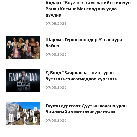
Алдарт “Boyzone” хамтлагийн гишүүн
Ронан Китинг Монголд анх удаа
дуулна
07/08/2026
Шарлиз Терон өнөөдөр 51 нас хүрч
байна
07/08/2026
Д.Болд “Баярлалаа” шинэ уран
бүтээлээ сонсогчдодоо хүргэлээ
07/08/2026
Түүхэн дурсгалт Дуутын хаданд уран
бичлэгийн үзэсгэлэнг дэлгэжээ
07/08/2026