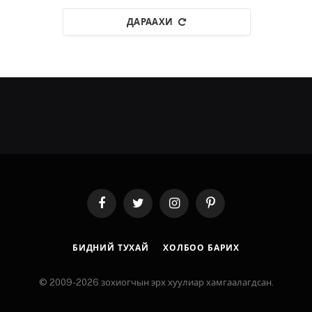
ДАРААХИ
Facebook
Twitter
Instagram
Pinterest
БИДНИЙ ТУХАЙ
ХОЛБОО БАРИХ
© 2009-2026 зохиогчын эрх хуулиар хамгаалагдсан.