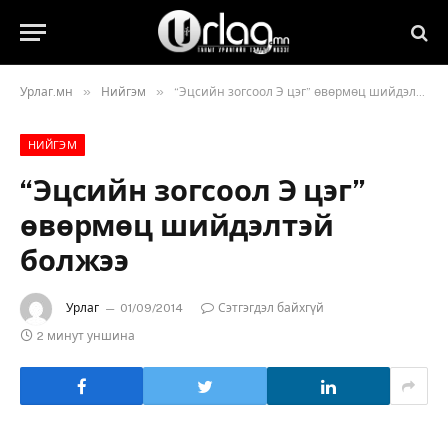
»
»
Урлаг.мн
Нийгэм
“Эцсийн зогсоол Э цэг” өвөрмөц шийдэлтэй болжээ
НИЙГЭМ
“Эцсийн зогсоол Э цэг”
өвөрмөц шийдэлтэй
болжээ
Урлаг
01/09/2014
Сэтгэгдэл байхгүй
2 минут уншина