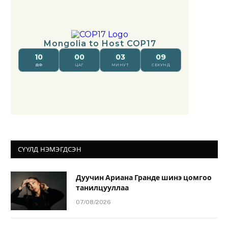
СҮҮЛД НЭМЭГДСЭН
Дуучин Ариана Гранде шинэ цомгоо
танилцууллаа
07/08/2026