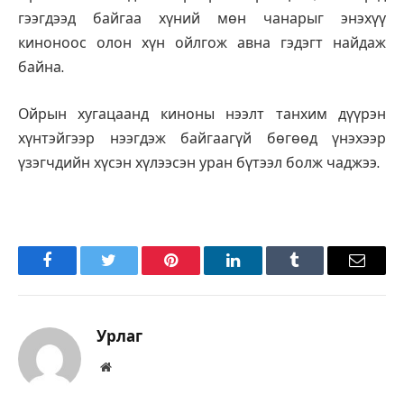
гээгдээд байгаа хүний мөн чанарыг энэхүү
киноноос олон хүн ойлгож авна гэдэгт найдаж
байна.
Ойрын хугацаанд киноны нээлт танхим дүүрэн
хүнтэйгээр нээгдэж байгаагүй бөгөөд үнэхээр
үзэгчдийн хүсэн хүлээсэн уран бүтээл болж чаджээ.
Facebook
Twitter
Pinterest
LinkedIn
Tumblr
Имэйл
Урлаг
Вэбсайт