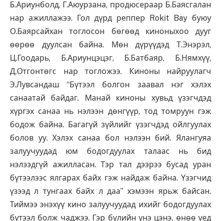
Б.Ариунболд, Г.Аюурзана, продюсераар Б.Баясгалан
нар ажиллажээ. Гол дүрд реппер Rokit Bay буюу
О.Баярсайхан тоглосон бөгөөд киноныхоо дууг
өөрөө дуулсан байна. Мөн дүрүүдэд Т.Энэрэл,
Ц.Гоодарь, Б.Ариунцэцэг, Б.Батбаяр, Б.Нямхүү,
Д.Отгонтөгс нар тогложээ. Киноны найруулагч
Э.Лувсандаш “Бүтээл болгон заавал нэг хэлэх
санаатай байдаг. Манай киноны хувьд үзэгчдэд
хүргэх санаа нь нэлээн дөнгүүр, тод томруун гэж
бодож байна. Багагүй зүйлийг үзэгчдэд ойлгуулах
болов уу. Хэлэх санаа бол нэлээн бий. Ялангуяа
залуучуудад юм бодогдуулах талаас нь бид
нэлээдгүй ажилласан. Тэр тал дээрээ бусад уран
бүтээлээс ялгарах байх гэж найдаж байна. Үзэгчид
үзээд л тунгаах байх л даа” хэмээн ярьж байсан.
Тиймээ энэхүү кино залуучуудад ихийг бодогдуулах
бүтээл болж чаджээ. Гэр бүлийн үнэ цэнэ, өнөө үед