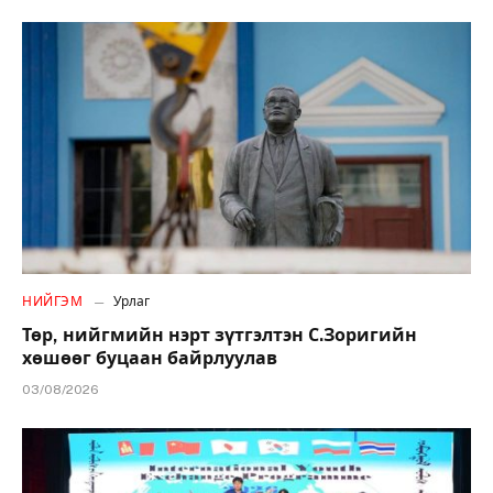
НИЙГЭМ
Урлаг
Төр, нийгмийн нэрт зүтгэлтэн С.Зоригийн
хөшөөг буцаан байрлуулав
03/08/2026