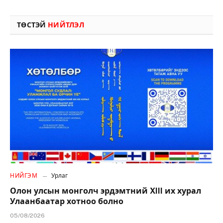
ТӨСТЭЙ
НИЙТЛЭЛ
НИЙГЭМ
Урлаг
Олон улсын монголч эрдэмтний XIII их хурал
Улаанбаатар хотноо болно
05/08/2026