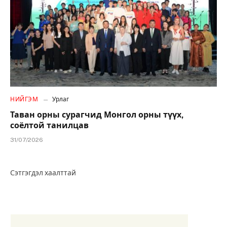
НИЙГЭМ
Урлаг
Таван орны сурагчид Монгол орны түүх,
соёлтой танилцав
31/07/2026
Сэтгэгдэл хаалттай