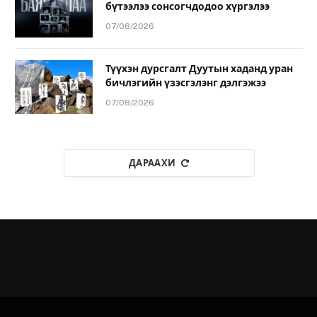
бүтээлээ сонсогчдодоо хүргэлээ
07/08/2026
Түүхэн дурсгалт Дуутын хаданд уран
бичлэгийн үзэсгэлэнг дэлгэжээ
07/08/2026
ДАРААХИ