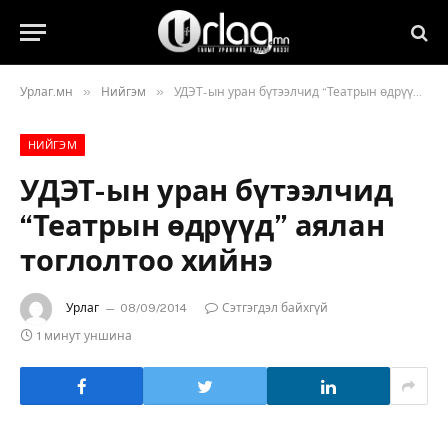
»
»
Урлаг.мн
Нийгэм
УДЭТ-ын уран бүтээлчид “Театрын өдрүүд” аялан тоглолтоо хийнэ
НИЙГЭМ
УДЭТ-ын уран бүтээлчид
“Театрын өдрүүд” аялан
тоглолтоо хийнэ
Урлаг
08/09/2014
Сэтгэгдэл байхгүй
1 минут уншина