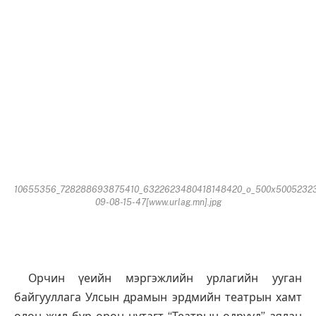
10655356_728288693875410_6322623480418148420_o_500x50052323
09-08-15-47[www.urlag.mn].jpg
Орчин үеийн мэргэжлийн урлагийн ууган
байгууллага Улсын драмын эрдмийн театрын хамт