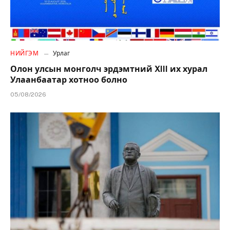
НИЙГЭМ
Урлаг
Олон улсын монголч эрдэмтний XIII их хурал
Улаанбаатар хотноо болно
05/08/2026