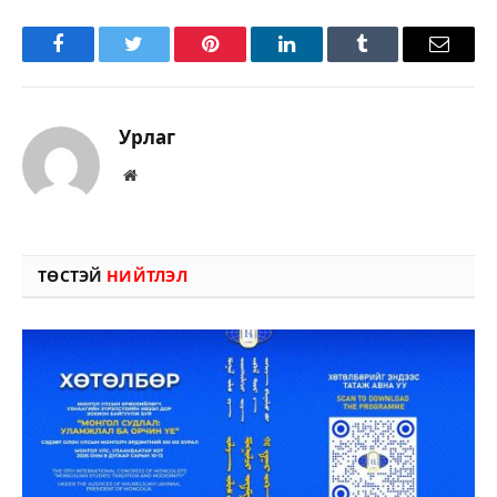
Facebook
Twitter
Pinterest
LinkedIn
Tumblr
Имэйл
Урлаг
Вэбсайт
ТӨСТЭЙ
НИЙТЛЭЛ