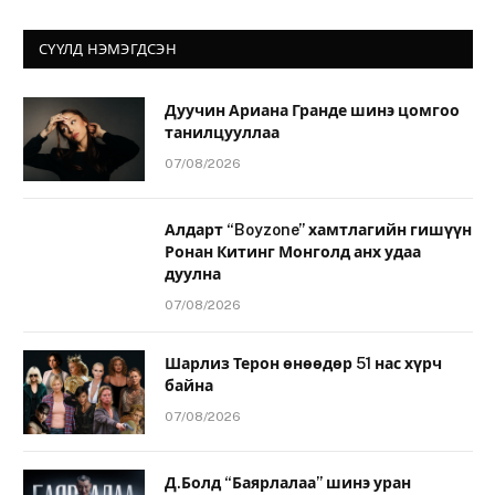
СҮҮЛД НЭМЭГДСЭН
Дуучин Ариана Гранде шинэ цомгоо
танилцууллаа
07/08/2026
Алдарт “Boyzone” хамтлагийн гишүүн
Ронан Китинг Монголд анх удаа
дуулна
07/08/2026
Шарлиз Терон өнөөдөр 51 нас хүрч
байна
07/08/2026
Д.Болд “Баярлалаа” шинэ уран