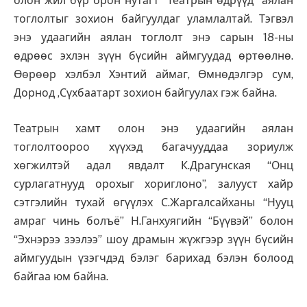
олон жил бүр орон нутагт “Театрын өдрүүд” аялан
тоглолтыг зохион байгуулдаг уламлалтай. Тэгвэл
энэ удаагийн аялан тоглолт энэ сарын 18-ны
өдрөөс эхлэн зүүн бүсийн аймгуудад өртөөлнө.
Өөрөөр хэлбэл Хэнтий аймаг, Өмнөдэлгэр сум,
Дорнод ,Сүхбаатарт зохион байгуулах гэж байна.
Театрын хамт олон энэ удаагийн аялан
тоглолтоороо хүүхэд багачууддаа зориулж
хөгжилтэй адал явдалт К.Драгунская “Онц
сурлагатнууд орохыг хориглоно”, залууст хайр
сэтгэлийн тухай өгүүлэх С.Жаргалсайханы “Нууц
амраг чинь болъё” Н.Ганхуягийн “Бүүвэй” болон
“Эхнэрээ зээлээ” шоу драмын жүжгээр зүүн бүсийн
аймгуудын үзэгчдэд бэлэг барихад бэлэн болоод
байгаа юм байна.