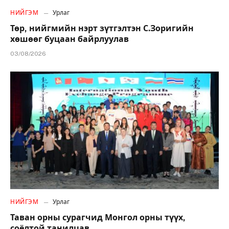
НИЙГЭМ
Урлаг
Төр, нийгмийн нэрт зүтгэлтэн С.Зоригийн
хөшөөг буцаан байрлуулав
03/08/2026
НИЙГЭМ
Урлаг
Таван орны сурагчид Монгол орны түүх,
соёлтой танилцав