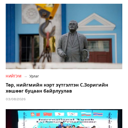
НИЙГЭМ
Урлаг
Төр, нийгмийн нэрт зүтгэлтэн С.Зоригийн
хөшөөг буцаан байрлуулав
03/08/2026