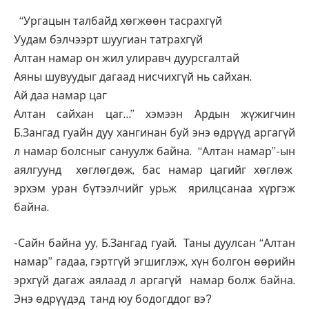
“Ургацын талбайд хөгжөөн тасрахгүй
Уудам бэлчээрт шуугиан татрахгүй
Алтан намар он жил улиравч дуурсгалтай
Аяны шувуудыг дагаад нисчихгүй нь сайхан.
Ай даа намар цаг
Алтан сайхан цаг…” хэмээн Ардын жүжигчин
Б.Зангад гуайн дуу хангинан буй энэ өдрүүд аргагүй
л намар болсныг сануулж байна. “Алтан намар”-ын
аялгуунд хөглөгдөж, бас намар цагийг хөглөж
эрхэм уран бүтээлчийг урьж ярилцсанаа хүргэж
байна.
-Сайн байна уу, Б.Зангад гуай. Таны дуулсан “Алтан
намар” гадаа, гэртгүй эгшиглэж, хүн болгон өөрийн
эрхгүй дагаж аялаад л аргагүй намар болж байна.
Энэ өдрүүдэд танд юу бодогддог вэ?