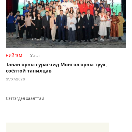
НИЙГЭМ
Урлаг
Таван орны сурагчид Монгол орны түүх,
соёлтой танилцав
31/07/2026
Сэтгэгдэл хаалттай