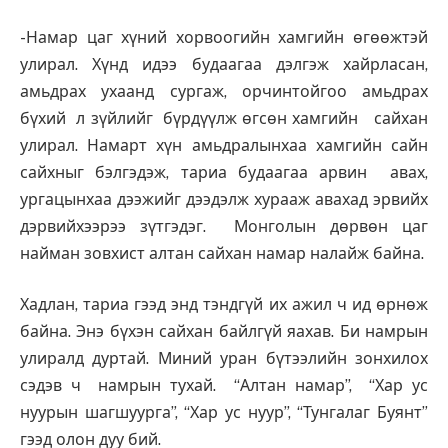
-Намар цаг хүний хорвоогийн хамгийн өгөөжтэй
улирал. Хүнд идээ будаагаа дэлгэж хайрласан,
амьдрах ухаанд сургаж, орчинтойгоо амьдрах
бүхий л зүйлийг бүрдүүлж өгсөн хамгийн сайхан
улирал. Намарт хүн амьдралынхаа хамгийн сайн
сайхныг бэлгэдэж, тариа будаагаа арвин авах,
ургацынхаа дээжийг дээдэлж хурааж авахад эрвийх
дэрвийхээрээ зүтгэдэг. Монголын дөрвөн цаг
найман зовхист алтан сайхан намар налайж байна.
Хадлан, тариа гээд энд тэндгүй их ажил ч ид өрнөж
байна. Энэ бүхэн сайхан байлгүй яахав. Би намрын
улиралд дуртай. Миний уран бүтээлийн зонхилох
сэдэв ч намрын тухай. “Алтан намар”, “Хар ус
нуурын шагшуурга”, “Хар ус нуур”, “Тунгалаг Буянт”
гээд олон дуу бий.