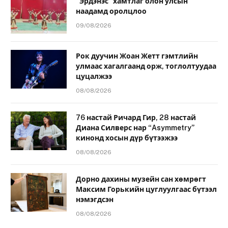
“Эрдэнэс” хамтлаг олон улсын
наадамд оролцлоо
09/08/2026
Рок дуучин Жоан Жетт гэмтлийн
улмаас хагалгаанд орж, тоглолтуудаа
цуцалжээ
08/08/2026
76 настай Ричард Гир, 28 настай
Диана Силверс нар “Asymmetry”
кинонд хосын дүр бүтээжээ
08/08/2026
Дорно дахины музейн сан хөмрөгт
Максим Горькийн цуглуулгаас бүтээл
нэмэгдсэн
08/08/2026