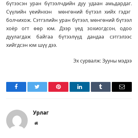
бүтээсэн уран бүтээлчдийн дуу удаан амьдардаг.
Сүүлийн үеийнхэн мөнгөний бүтээл хийх гэдэг
болчихож. Сэтгэлийн уран бүтээл, мөнгөний бүтээл
хоёр огт өөр юм. Дээр үед зохиогдсон, одоо
дуулагдаж байгаа бүтээлүүд дандаа сэтгэлээс
хийгдсэн юм шүү дээ.
Эх сурвалж: Зууны мэдээ
Facebook
Twitter
Pinterest
LinkedIn
Tumblr
Имэйл
Урлаг
Вэбсайт