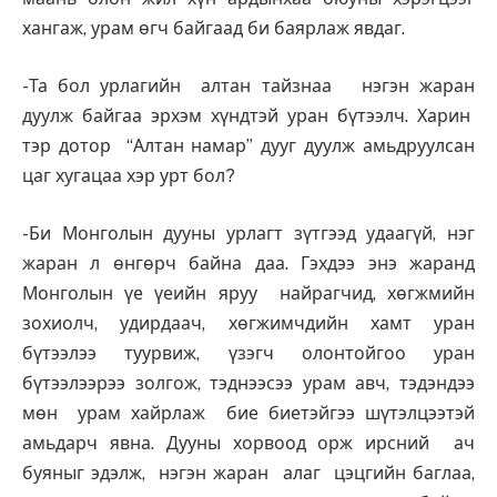
хангаж, урам өгч байгаад би баярлаж явдаг.
-Та бол урлагийн алтан тайзнаа нэгэн жаран
дуулж байгаа эрхэм хүндтэй уран бүтээлч. Харин
тэр дотор “Алтан намар” дууг дуулж амьдруулсан
цаг хугацаа хэр урт бол?
-Би Монголын дууны урлагт зүтгээд удаагүй, нэг
жаран л өнгөрч байна даа. Гэхдээ энэ жаранд
Монголын үе үеийн яруу найрагчид, хөгжмийн
зохиолч, удирдаач, хөгжимчдийн хамт уран
бүтээлээ туурвиж, үзэгч олонтойгоо уран
бүтээлээрээ золгож, тэднээсээ урам авч, тэдэндээ
мөн урам хайрлаж бие биетэйгээ шүтэлцээтэй
амьдарч явна. Дууны хорвоод орж ирсний ач
буяныг эдэлж, нэгэн жаран алаг цэцгийн баглаа,