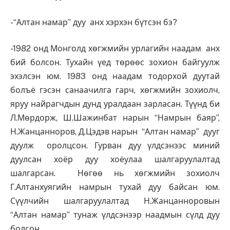
-“Алтан намар” дуу анх хэрхэн бүтсэн бэ?
-1982 онд Монголд хөгжмийн урлагийн наадам анх
бий болсон. Тухайн үед төрөөс зохион байгуулж
эхэлсэн юм. 1983 онд наадам тодорхой дуутай
болъё гэсэн санаачилга гарч, хөгжмийн зохиолч,
яруу найрагчдын дунд уралдаан зарласан. Түүнд би
Л.Мөрдорж, Ш.Шажинбат нарын “Намрын баяр”,
Н.Жанцанноров, Д.Цэдэв нарын “Алтан намар” дууг
дуулж оролцсон. Гурван дуу үлдсэнээс миний
дуулсан хоёр дуу хоёулаа шалгаруулалтад
шалгарсан. Нөгөө нь хөгжмийн зохиолч
Г.Алтанхуягийн намрын тухай дуу байсан юм.
Сүүлчийн шалгаруулалтад Н.Жанцанноровын
“Алтан намар” тунаж үлдсэнээр наадмын сүлд дуу
болсон.