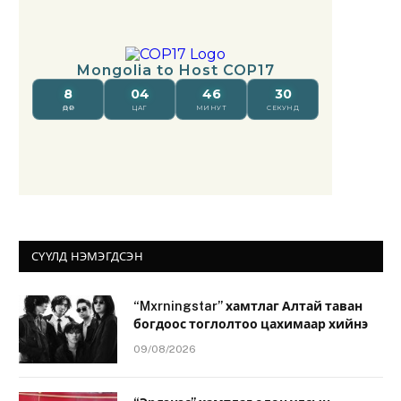
СҮҮЛД НЭМЭГДСЭН
“Mxrningstar” хамтлаг Алтай таван
богдоос тоглолтоо цахимаар хийнэ
09/08/2026