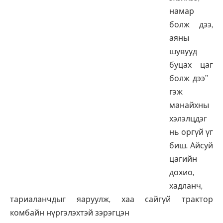
намар
болж дээ,
аяны
шувууд
буцах цаг
болж дээ”
гэж
манайхны
хэлэлцдэг
нь оргүй үг
биш. Айсуй
цагийн
дохио,
хадланч,
тариаланчдыг яаруулж, хаа сайгүй трактор
комбайн нүргэлэхтэй зэрэгцэн