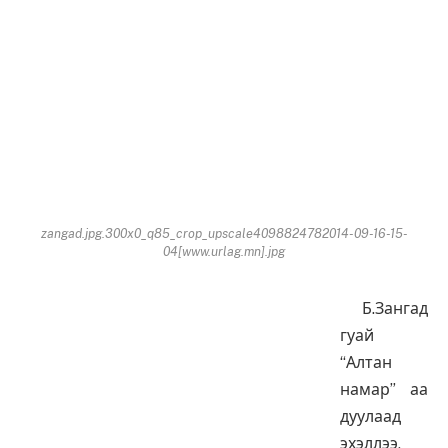
zangad.jpg.300x0_q85_crop_upscale4098824782014-09-16-15-
04[www.urlag.mn].jpg
Б.Зангад
гуай
“Алтан
намар” аа
дуулаад
эхэллээ,