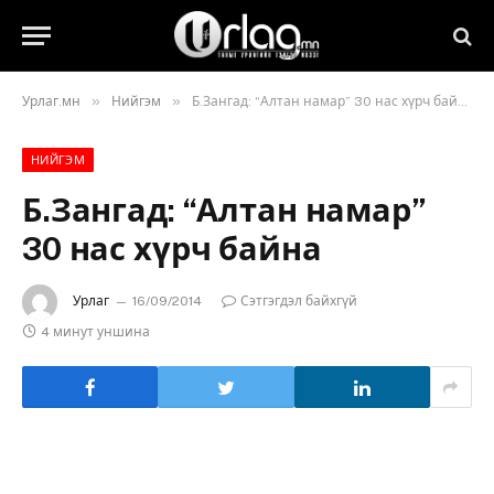
»
»
Урлаг.мн
Нийгэм
Б.Зангад: “Алтан намар” 30 нас хүрч байна
НИЙГЭМ
Б.Зангад: “Алтан намар”
30 нас хүрч байна
Урлаг
16/09/2014
Сэтгэгдэл байхгүй
4 минут уншина