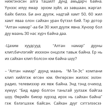
нижгэнэсэн алга ташилт дунд амьдарч байна.
Үүнээс илүү ямар эрхэм зүйл, аз завшаан, жаргал
байх билээ. Би анх дуулж, надтай хамт 50, 60 жил
хамт яваа олон сайхан уран бүтээл бий. Тэр дотор
“Алтан намар”-аа би 30 жил дуулж явна. Хүнээр бол
дуу маань 30 нас хүрч байна даа.
-Цахим хуудсууд “Алтан намар” дууны
клип,бичлэгийг ихээхэн онцолж тавьж байна. Ер нь
их сайхан клип болсон юм байна шүү?
– “Алтан намар” дуунд маань “М-Ти-Эс” компани
клип хийлгэж өгсөн юм. Өнгөрсөн жилээс эхлэн
радио, телевизээр их явж байна. Энд тэнд очиход
хүмүүс “Бид өдөр болгон таньтай уулзаж байгаа
шүү. Өөрийн биеэр хүрээд ирэх нь сайхан байна”
гэж бэлэгшээж байсан. Сайхан дууг сэтгэлээсээ