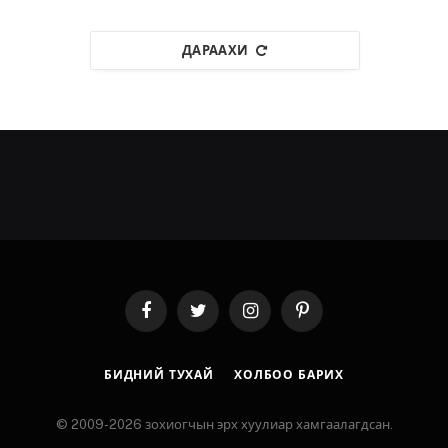
ДАРААХИ
Facebook
Twitter
Instagram
Pinterest
БИДНИЙ ТУХАЙ
ХОЛБОО БАРИХ
© 2009-2026 зохиогчын эрх хуулиар хамгаалагдсан.