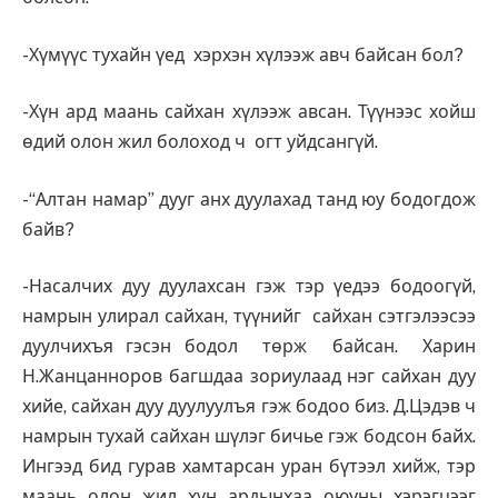
-Хүмүүс тухайн үед хэрхэн хүлээж авч байсан бол?
-Хүн ард маань сайхан хүлээж авсан. Түүнээс хойш
өдий олон жил болоход ч огт уйдсангүй.
-“Алтан намар” дууг анх дуулахад танд юу бодогдож
байв?
-Насалчих дуу дуулахсан гэж тэр үедээ бодоогүй,
намрын улирал сайхан, түүнийг сайхан сэтгэлээсээ
дуулчихъя гэсэн бодол төрж байсан. Харин
Н.Жанцанноров багшдаа зориулаад нэг сайхан дуу
хийе, сайхан дуу дуулуулъя гэж бодоо биз. Д.Цэдэв ч
намрын тухай сайхан шүлэг бичье гэж бодсон байх.
Ингээд бид гурав хамтарсан уран бүтээл хийж, тэр
маань олон жил хүн ардынхаа оюуны хэрэгцээг