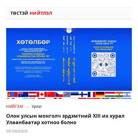
ТӨСТЭЙ
НИЙТЛЭЛ
НИЙГЭМ
Урлаг
Олон улсын монголч эрдэмтний XIII их хурал
Улаанбаатар хотноо болно
05/08/2026