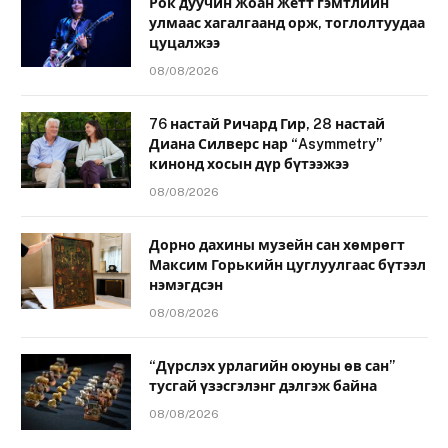
Рок дуучин Жоан Жетт гэмтлийн
улмаас хагалгаанд орж, тоглолтуудаа
цуцалжээ
08/08/2026
76 настай Ричард Гир, 28 настай
Диана Силверс нар “Asymmetry”
кинонд хосын дүр бүтээжээ
08/08/2026
Дорно дахины музейн сан хөмрөгт
Максим Горькийн цуглуулгаас бүтээл
нэмэгдсэн
08/08/2026
“Дүрслэх урлагийн оюуны өв сан”
тусгай үзэсгэлэнг дэлгэж байна
08/08/2026