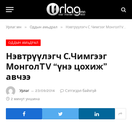
»
»
Урлаг.мн
Оддын амьдрал
Нэвтрүүлэгч С.Чимгээг МонголTV “үнэ цохиж” авчээ
ОДДЫН АМЬДРАЛ
Нэвтрүүлэгч С.Чимгээг
МонголTV “үнэ цохиж”
авчээ
Урлаг
23/09/2014
Сэтгэгдэл байхгүй
2 минут уншина