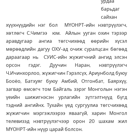
урдаа
барьдаг
сайхан
хүүхнүүдийн нэг бол МҮОНРТ-ийн нэвтрүүлэгч,
хөтлөгч С.Чимгээ юм. Айлын ууган охин тэрээр
аравдугаар ангиа төгсчихөөд өөрийн хүсэл
мөрөөдлийн дагуу ОХУ-ад очиж суралцсан бөгөөд
дараагаар нь СУИС-ийн жүжигчний ангид элсэн
орсон гэдэг. Дуучин Наран, нэвтрүүлэгч
Ч.Ичинхорлоо, жүжигчин Гэрэлсүх, Ариунболд буюу
Бооёо, Батхуяг буюу Амбий, Отгонбат, Баярхүү,
загвар өмсөгч том Байгаль зэрэг Монголын нэгэн
үеийн шижигнэсэн урлагийн зүтгэлтнүүд бүгд
тэдний ангийнх. Тухайн үед сургуулиа төгсчихөөд
жүжигчин мэргэжлээрээ яваагүй, харин Монгол
телевизэд нэвтрүүлэгчээр орон 20 шахам жил
МҮОНРТ-ийн нүүр царай болсон.