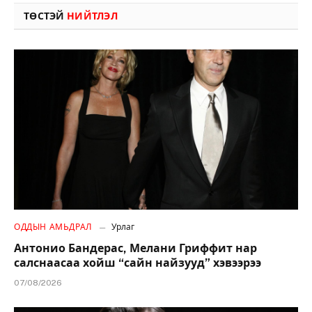
ТӨСТЭЙ
НИЙТЛЭЛ
ОДДЫН АМЬДРАЛ
Урлаг
Антонио Бандерас, Мелани Гриффит нар
салснаасаа хойш “сайн найзууд” хэвээрээ
07/08/2026