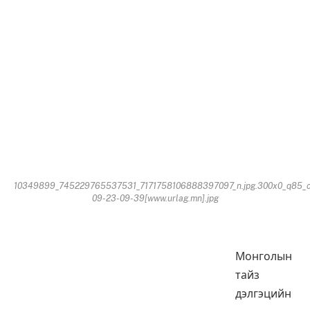
10349899_745229765537531_7171758106888397097_n.jpg.300x0_q85_c
09-23-09-39[www.urlag.mn].jpg
Монголын
тайз
дэлгэцийн