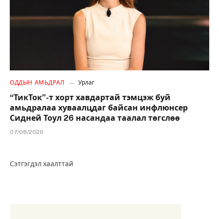
ОДДЫН АМЬДРАЛ
Урлаг
“ТикТок”-т хорт хавдартай тэмцэж буй
амьдралаа хуваалцдаг байсан инфлюнсер
Сидней Тоул 26 насандаа таалал төгслөө
07/08/2026
Сэтгэгдэл хаалттай