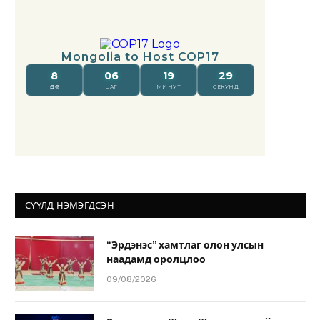
СҮҮЛД НЭМЭГДСЭН
“Эрдэнэс” хамтлаг олон улсын
наадамд оролцлоо
09/08/2026