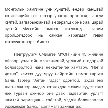
Монголын хамгийн үнэ хүндтэй, өндөр ханштай
хөтлөгчдийн нэг тэрээр унаган орос хэл, англи
хэлтэй, загварынхантай эн зэрэгцэх бие хаа, царай
зүстэй. Миссийн тэмцээн хөтлөхөд зарим
оролцогчдоос нь сайхан харагддаг гэвэл
хэтрүүлсэн хэрэг бишээ.
Нэвтрүүлэгч С.Чимгээ МҮОНТ-ийн 45 жилийн
ойгоор, урлагийн мэргэжилтэй, урлагийн тодорхой
боловсролтой найз нөхөдтэйгээ хамтарч, "Нэг л
дотно" хэмээх дуу яруу найргийн цомог гаргаж
байв. Тэрээр "Алтан гадас" одонтой. Гэхдээ энэ
шагналаа тэр наадам хөтлөхдөө л хааяа зүүдэг гэнэ
лээ. Гурван охиноо бие даах чадвартай, урлагт
элэгтэй, харилцааны соёлтой, мэдлэг боловсролоо
эрхэмлэдэг байхыг цаг ямагт захидаг аж.