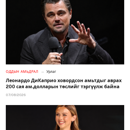
ОДДЫН АМЬДРАЛ
Урлаг
Леонардо ДиКаприо ховордсон амьтдыг аврах
200 сая ам.долларын төслийг тэргүүлж байна
07/08/2026