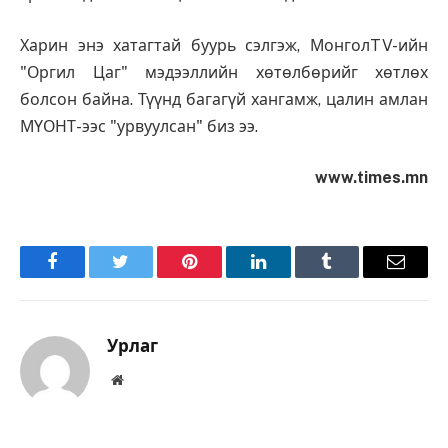
Харин энэ хатагтай буурь сэлгэж, МонголTV-ийн
"Оргил Цаг" мэдээллийн хөтөлбөрийг хөтлөх
болсон байна. Түүнд багагүй хангамж, цалин амлан
МҮОНТ-ээс "урвуулсан" биз ээ.
www.times.mn
Facebook
Twitter
Pinterest
LinkedIn
Tumblr
Имэйл
Урлаг
Вэбсайт