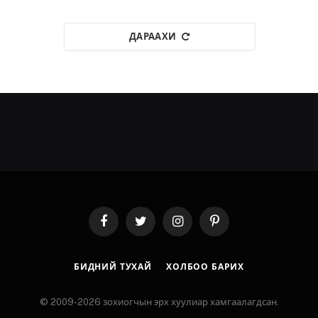
ДАРААХИ
Facebook
Twitter
Instagram
Pinterest
БИДНИЙ ТУХАЙ
ХОЛБОО БАРИХ
© 2009-2026 зохиогчын эрх хуулиар хамгаалагдсан.