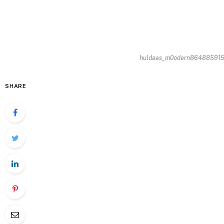
huldaas_m0odern86488591520
SHARE