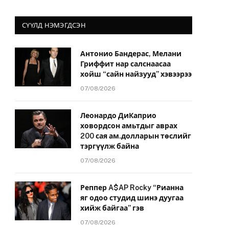
СҮҮЛД НЭМЭГДСЭН
Антонио Бандерас, Мелани
Гриффит нар салснаасаа
хойш “сайн найзууд” хэвээрээ
07/08/2026
Леонардо ДиКаприо
ховордсон амьтдыг аврах
200 сая ам.долларын төслийг
тэргүүлж байна
07/08/2026
Реппер A$AP Rocky “Рианна
яг одоо студид шинэ дуугаа
хийж байгаа” гэв
07/08/2026