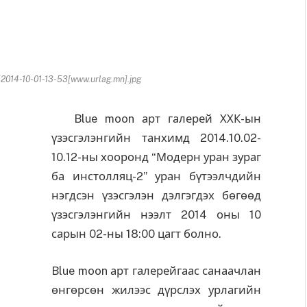
14-10-01-13-53[www.urlag.mn].jpg
Blue moon арт галерей ХХК-ын
үзэсгэлэнгийн танхимд 2014.10.02-
10.12-ны хооронд “Модерн уран зураг
ба инстолляц-2” уран бүтээлчдийн
нэгдсэн үзэсгэлэн дэлгэгдэх бөгөөд
үзэсгэлэнгийн нээлт 2014 оны 10
сарын 02-ны 18:00 цагт болно.
Blue moon арт галерейгаас санаачлан
өнгөрсөн жилээс дүрслэх урлагийн