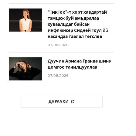
“ТикТок”-т хорт хавдартай
тэмцэж буй амьдралаа
хуваалцдаг байсан
инфлюнсер Сидней Тоул 26
насандаа таалал төгслөө
07/08/2026
Дуучин Ариана Гранде шинэ
цомгоо танилцууллаа
07/08/2026
ДАРААХИ