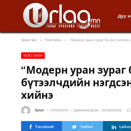
Дуу 
»
»
Урлаг.мн
Үзэсгэлэн
“Модерн уран зураг ба инстолляц-2
ҮЗЭСГЭЛЭН
“Модерн уран зураг 
бүтээлчдийн нэгдсэн
хийнэ
Урлаг
01/10/2014
Шинэчлэгдсэн:
20/02/2026
Facebook
Twitter
Linke