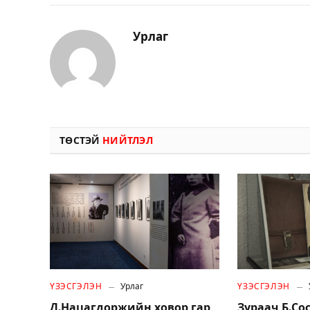
Урлаг
ТӨСТЭЙ
НИЙТЛЭЛ
ҮЗЭСГЭЛЭН
Урлаг
ҮЗЭСГЭЛЭН
Д.Нацагдоржийн ховор гар
Зураач Б.С