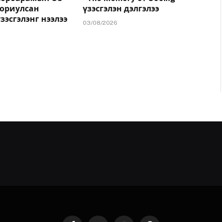
зориулсан
үзэсгэлэн дэлгэлээ
зэсгэлэнг нээлээ
03/08/2026