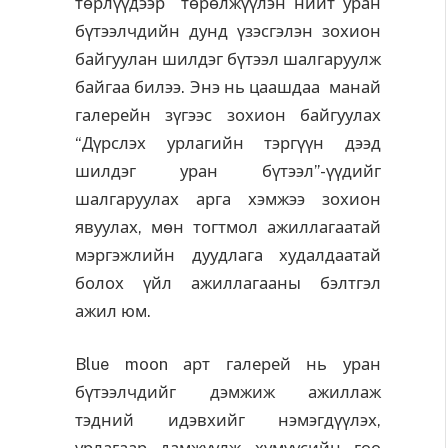
төрлүүдээр төрөлжүүлэн нийт уран
бүтээлчдийн дунд үзэсгэлэн зохион
байгуулан шилдэг бүтээл шалгаруулж
байгаа билээ. Энэ нь цаашдаа манай
галерейн зүгээс зохион байгуулах
“Дүрслэх урлагийн тэргүүн дээд
шилдэг уран бүтээл”-үүдийг
шалгаруулах арга хэмжээ зохион
явуулах, мөн тогтмол ажиллагаатай
мэргэжлийн дуудлага худалдаатай
болох үйл ажиллагааны бэлтгэл
ажил юм.
Blue moon арт галерей нь уран
бүтээлчдийг дэмжиж ажиллаж
тэдний идэвхийг нэмэгдүүлэх,