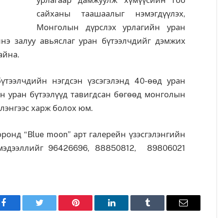
урлагаар дамжуулж хүмүүсийн гоо
сайханы таашаалыг нэмэгдүүлэх,
Монголын дүрслэх урлагийн уран
нэ залуу авьяслаг уран бүтээлчдийг дэмжих
айна.
үтээлчдийн нэгдсэн үзсэгэлэнд 40-өөд уран
н уран бүтээлүүд тавигдсан бөгөөд монголын
элэнгээс харж болох юм.
оронд “Blue moon” арт галерейн үзэсгэлэнгийн
 мэдээллийг 96426696, 88850812, 89806021
Facebook
Twitter
Pinterest
LinkedIn
Tumblr
Имэйл