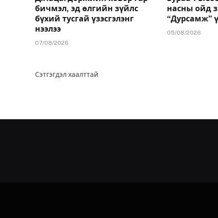
бичмэл, эд өлгийн зүйлс
насны ойд 
бүхий тусгай үзэсгэлэнг
“Дурсамж” ү
нээлээ
05/08/2026
07/08/2026
Сэтгэгдэл хаалттай