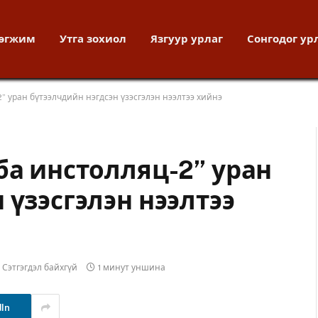
хөгжим
Утга зохиол
Язгуур урлаг
Сонгодог ур
” уран бүтээлчдийн нэгдсэн үзэсгэлэн нээлтээ хийнэ
ба инстолляц-2” уран
 үзэсгэлэн нээлтээ
Сэтгэгдэл байхгүй
1 минут уншина
dIn