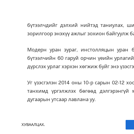
бүтээлчдийг дэлхий нийтэд таниулах, ши
зорилгоор энэхүү ажлыг зохион байгуулж б
Модерн уран зураг, инстолляцын уран б
бүтээлчийн 60 гаруй орчин үеийн урлагий
дүрслэх урлаг хэрхэн хөгжиж буйг энэ үзэсг
Уг үзэсгэлэн 2014 оны 10-р сарын 02-12 хо
танхимд үргэлжлэх бөгөөд дэлгэрэнгүй
дугаарын утсаар лавлана уу.
ХУВААЛЦАХ.