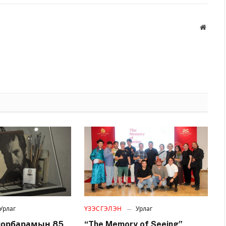
Вэбса
Урлаг
ҮЗЭСГЭЛЭН
Урлаг
осорбарамын 85
“The Memory of Seeing”