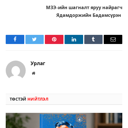
МЗЭ-ийн шагналт яруу найрагч
Ядамдоржийн Бадамсүрэн
Facebook
Twitter
Pinterest
LinkedIn
Tumblr
Имэйл
Урлаг
Вэбсайт
ТӨСТЭЙ
НИЙТЛЭЛ