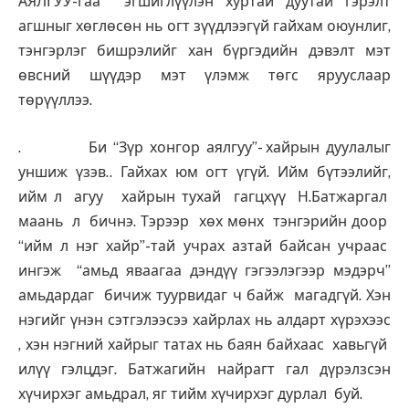
АЯЛГУУ-гаа эгшиглүүлэн хуртай дуутай гэрэлт
агшныг хөглөсөн нь огт зүүдлээгүй гайхам оюунлиг,
тэнгэрлэг бишрэлийг хан бүргэдийн дэвэлт мэт
өвсний шүүдэр мэт үлэмж төгс ярууслаар
төрүүллээ.
. Би “Зүр хонгор аялгуу”- хайрын дуулалыг
уншиж үзэв.. Гайхах юм огт үгүй. Ийм бүтээлийг,
ийм л агуу хайрын тухай гагцхүү Н.Батжаргал
маань л бичнэ. Тэрээр хөх мөнх тэнгэрийн доор
“ийм л нэг хайр”-тай учрах азтай байсан учраас
ингэж “амьд яваагаа дэндүү гэгээлэгээр мэдэрч”
амьдардаг бичиж туурвидаг ч байж магадгүй. Хэн
нэгийг үнэн сэтгэлээсээ хайрлах нь алдарт хүрэхээс
, хэн нэгний хайрыг татах нь баян байхаас хавьгүй
илүү гэлцдэг. Батжагийн найрагт гал дүрэлзсэн
хүчирхэг амьдрал, яг тийм хүчирхэг дурлал буй.