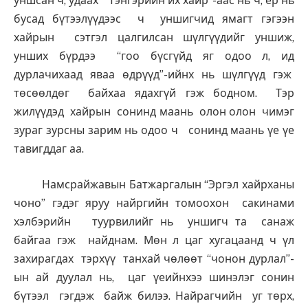
уншсан ч, удаах “Тэнгэрийн их хайр”-аас нь ч, ер нь
бусад бүтээлүүдээс ч уншигчид ямагт гэгээн
хайрын сэтгэл цалгилсан шүлгүүдийг уншиж,
унших бүрдээ “гоо бүсгүйд яг одоо л, ид
дурлачихаад яваа өдрүүд”-ийнх нь шүлгүүд гэж
төсөөлдөг байхаа ядахгүй гэж бодном. Тэр
жилүүдэд хайрын сонинд маань олон олон чимэг
зураг зурсны зарим нь одоо ч сонинд маань үе үе
тавигддаг аа.
Намсрайжавын Батжаргалын “Эргэл хайрханы
чоно” гэдэг яруу найргийн томоохон сакинами
хэлбэрийн туурвилийг нь уншигч та санаж
байгаа гэж найднам. Мөн л цаг хугацаанд ч үл
захирагдах тэрхүү танхай чөлөөт “чонон дурлал”-
ын ай дуулал нь, цаг үеийнхээ шинэлэг сонин
бүтээл гэгдэж байж билээ. Найрагчийн уг төрх,