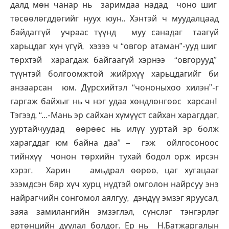
далд мөн чанар нь заримдаа надад чоно шиг
төсөөлөгддөгийг нуух юун.. Хэнтэй ч муудалцаад
байдаггүй учраас түүнд муу санадаг таагүй
харьцдаг хүн үгүй, хэзээ ч “овгор атаман”-ууд шиг
төрхтэй харагдаж байгаагүй хэрнээ “овгорууд”
түүнтэй болгоомжтой жийрхүү харьцдагийг би
анзаарсан юм. Дүрсхийтэл “чононыхоо хилэн”-г
гаргаж байхыг нь ч нэг удаа хөндлөнгөөс харсан!
Тэгээд, “…-Мань эр сайхан хүмүүст сайхан харагддаг,
ууртайчуудад өөрөөс нь илүү ууртай эр болж
харагддаг юм байна даа” – гэж ойлгосоноос
тийнхүү чонон төрхийн тухай бодол орж ирсэн
хэрэг. Харин амьдрал өөрөө, цаг хугацааг
эзэмдсэн бяр хүч хурц нүдтэй омголон найрсуу энэ
найрагчийн сонгомол аялгуу, дэндүү эмзэг яруусал,
заяа замилангийн эмзэглэл, сүнслэг тэнгэрлэг
ертөнцийн дуулал болдог. Ер нь Н.Батжаргалын