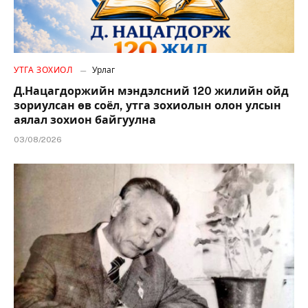
УТГА ЗОХИОЛ
Урлаг
Д.Нацагдоржийн мэндэлсний 120 жилийн ойд
зориулсан өв соёл, утга зохиолын олон улсын
аялал зохион байгуулна
03/08/2026