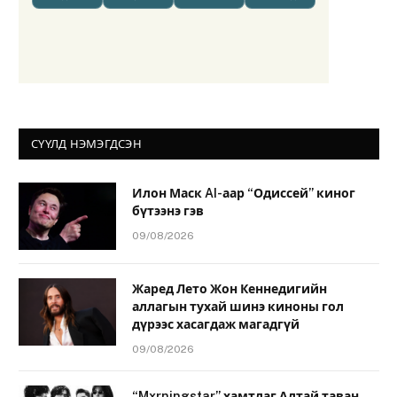
СҮҮЛД НЭМЭГДСЭН
Илон Маск AI-аар “Одиссей” киног
бүтээнэ гэв
09/08/2026
Жаред Лето Жон Кеннедигийн
аллагын тухай шинэ киноны гол
дүрээс хасагдаж магадгүй
09/08/2026
“Mxrningstar” хамтлаг Алтай таван