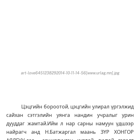
art-love6451238292014-10-11-14-56[www.urlag.mn].jpg
Цэцгийн бороотой, цэцгийн улирал үргэлжид
сайхан сэтгэлийн уянга нандин учралыг урин
дууддаг жамтай.Ийм л нар сарны намуун үдшээр
найрагч анд Н.Батжаргал маань ЗҮР ХОНГОР