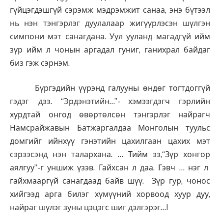
гүйцэгдэшгүй сэрэмж мэдрэмжит санаа, энэ бүтээл
нь нэн тэнгэрлэг дуулалаар жигүүрлэсэн шүлгэн
симпони мэт санагдана. Уул ууланд магадгүй ийм
зүр ийм л чонын аргадал гуниг, ганихрал байдаг
биз гэж сэрнэм.
Бүргэдийн үүрэнд галууны өндөг тогтдоггүй
гэдэг дээ. “Эрдэнэтийн…”- хэмээгдэгч гэрлийн
хурдтай онгод өвөртөлсөн тэнгэрлэг найрагч
Намсрайжавын Батжаргалдаа Монголын туульс
домгийг ийнхүү гэнэтийн цахилгаан цахих мэт
сэрээсэнд нэн талархана. … Тийм ээ,“Зүр хонгор
аялгуу”-г уншиж үзэв. Гайхсан л даа. Гэвч … нэг л
гайхмааргүй санагдаад байв шүү. Зүр гур, чонос
хийгээд арга билэг хүмүүний хорвоод хуур дуу,
найраг шүлэг зуны цэцэгс шиг дэлгэрэг…!