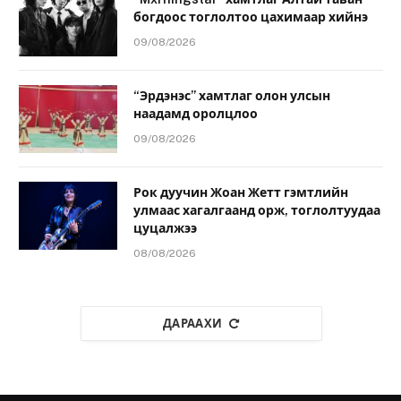
богдоос тоглолтоо цахимаар хийнэ
09/08/2026
“Эрдэнэс” хамтлаг олон улсын
наадамд оролцлоо
09/08/2026
Рок дуучин Жоан Жетт гэмтлийн
улмаас хагалгаанд орж, тоглолтуудаа
цуцалжээ
08/08/2026
ДАРААХИ