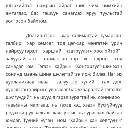
илэрхийлэл, намрын айраг шиг чим чимхийн
амтагдах, бас гашуун санагдах яруу туульстай
золгосон байх юм.
Долгионтсон хар халимагтай нумарсан
галбир хар хөмсөг, тод цэг-хар мэнгэтэй, урин
найрсуу гэрэлт харцтай “нэвтрүүлэгч хоолойтой”
залуутай анх танилцсан тэртээх өдрөө тод
санадаг юм. Гэгээн хайрын “Хонгорзул”-шинэхэн
сонинд маань шинэ шүлэгтэйгээ ирж билээ. Нэг их
дурлачихаад яваа залуу эр хүний гал дөл
дүрэлзсэн хайрын уянгалаг бас ухааралтай гэгээлэг
шүлгүүдийг нь шууд л гэрэл зурагтай нь сониндоо
тавьсаны маргааш нь гэхэд хэд хэдэн бүсгүйчүүд
редакци руу залгаж хаяг утсыг нь сураглаж байсан
юмдаг. Түүний ууган ном “Хайрын хан хөвгүүн”-г