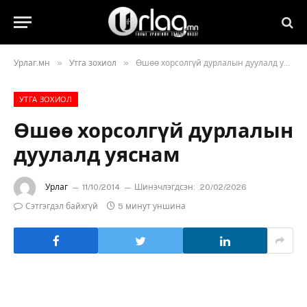
»
»
Урлаг.мн
Утга зохиол
Өшөө хорсолгүй дурлалын дуулалд уяснам
УТГА ЗОХИОЛ
Өшөө хорсолгүй дурлалын
дуулалд уяснам
Урлаг
11/10/2014
Шинэчлэгдсэн:
20/02/2026
Сэтгэгдэл байхгүй
5 минут уншина