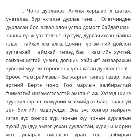
… Чоно дурлажээ. Анхны харцаар л шатаж
унаталаа, бүр үхтэлээ дурлав гэнэ… Өлөгчиндөө
дурласан бол, эсвэл олон үлгэр домогт байдагчлан
хааны гүнж үзэсгэлэнт бүсгүйд дурлачихсан байна
гэвэл гайхах юм алга. Цочин үргэмтгий цойлон
зугтамхай аймхай, тэгээд бас “хамгийн хүчтэй,
гайхамшигтай үнэнч, догшин хайрыг” анзаарахын
хувьгүй муу эм гөрөөсөнд үхэн хатан дурлаж гэнэ!
Ерөөс Намсрайжавын Батжаргал тэнгэр газар, хаа
эртний Бөртэ чоно, Гоо марлын залбиралтай
“чимээгүй инээмсгэлэлтэй амьтан” аж. Хэзээд шинэ
туурвил гэрэлт хүмүүний мэлмийд аз баяр, таашгүй
зөн билгийг мэдрүүлдэг. Энэ зүс хонгор найрагч
гэтэл зүс хонгор зүр, чонын хүү чонын дурлалын
тухай дэндүү эмзэг уяхан дуулалтай, хурдны морин
мэт ухаарал нисгэсэн уран гоё галбирын