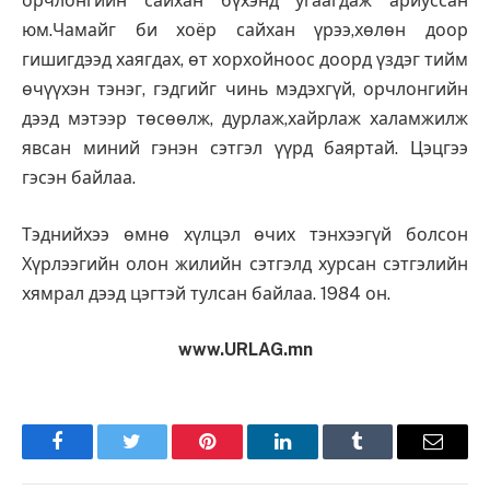
орчлонгийн сайхан бүхэнд угаагдаж ариуссан
юм.Чамайг би хоёр сайхан үрээ,хөлөн доор
гишигдээд хаягдах, өт хорхойноос доорд үздэг тийм
өчүүхэн тэнэг, гэдгийг чинь мэдэхгүй, орчлонгийн
дээд мэтээр төсөөлж, дурлаж,хайрлаж халамжилж
явсан миний гэнэн сэтгэл үүрд баяртай. Цэцгээ
гэсэн байлаа.
Тэднийхээ өмнө хүлцэл өчих тэнхээгүй болсон
Хүрлээгийн олон жилийн сэтгэлд хурсан сэтгэлийн
хямрал дээд цэгтэй тулсан байлаа. 1984 он.
www.URLAG.mn
Facebook
Twitter
Pinterest
LinkedIn
Tumblr
Имэйл