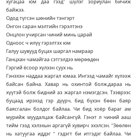
хугацаа юм даа гээд” шүлэг зориулан бичиж
байжээ.
Одод түгсэн шөнийн тэнгэрт
Онгон саран мэлтийн гэрэлтэнэ
Онцлон учирсан чиний минь царай
Одноос ч илүү гэрэлтэх юм
Галуу шувууд буцах шаргал намраар
Ганцхан чамайгаа сэтгэлдээ мөрөөдөн
Гэргий ёсоор хүлээн суух нь
Гэнэхэн наддаа жаргал юмаа. Ингээд чамайг хүлээж
байсан байна. Хавар нь охинтой болж,дараа нь
хүүтэй болж бидний аз жаргал нэмэгдсэн. Тээврээс
буцаад ирэхэд гэр дүүрч, бид бүхэн бөөн баяр
баясгалан болдог байлаа. Чи бид хоёр бараг ам
мурийж муудалцаж байсангүй. Гэнэт л чиний ааш
тийм гээд хэлэхын аргагүй хувирч эхэлсэн. “Зөөлөн
нь хатуугаа иддэг “ гэдэгт би итгэдэг байлаа. Чи