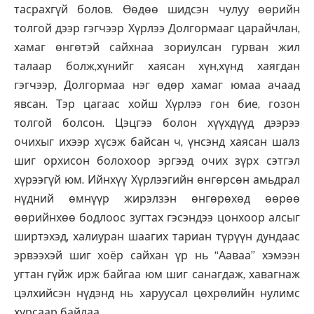
тасрахгүй болов. Өөдөө шидсэн чулуу өөрийн
толгой дээр гэгчээр Хүрлээ Долгормааг царайчлан,
хамаг өнгөтэй сайхнаа зориулсан гурван жил
талаар болж,хүнийг хаясан хүн,хүнд хаягдан
гэгчээр, Долгормаа нэг өдөр хамаг юмаа ачаад
явсан. Тэр цагаас хойш Хүрлээ гон бие, гозон
толгой болсон. Цэцгээ болон хүүхдүүд дээрээ
очихыг ихээр хүсэж байсан ч, үнсэнд хаясан шалз
шиг орхисон болохоор эргээд очих зүрх сэтгэл
хүрээгүй юм. Ийнхүү Хүрлээгийн өнгөрсөн амьдрал
нүдний өмнүүр жирэлзэн өнгөрөхөд өөрөө
өөрийнхөө бодлоос зугтах гэсэндээ цонхоор алсыг
ширтэхэд, халиуран шаагих тариан түрүүн дундаас
эрвээхэй шиг хоёр сайхан үр нь “Ааваа” хэмээн
угтан гүйж ирж байгаа юм шиг санагдаж, хавагнаж
цэлхийсэн нүдэнд нь харуусал цөхрөлийн нулимс
хурсаар байлаа.