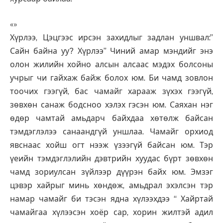
«»
Хүрлээ, Цэцгээс ирсэн захидлыг задлан уншвал:”
Сайн байна уу? Хүрлээ” Чиний амар мэндийг энэ
олон жилийн хойно алсын алсаас мэдэх болсоны
учрыг чи гайхаж байж болох юм. Би чамд зовлон
тоочих гээгүй, бас чамайг харааж зүхэх гээгүй,
зөвхөн санаж бодсноо хэлэх гэсэн юм. Саяхан нэг
өдөр чамтай амьдарч байхдаа хөтөлж байсан
тэмдэглэлээ санаандгүй уншлаа. Чамайг орхиод
явснаас хойш огт нээж үзээгүй байсан юм. Тэр
үеийн тэмдэглэлийн дэвтрийн хуудас бүрт зөвхөн
чамд зориулсан зүйлээр дүүрэн байх юм. Эмзэг
цэвэр хайрыг минь хөндөж, амьдрал эхэлсэн тэр
намар чамайг би тэсэн ядна хүлээхдээ “ Хайртай
чамайгаа хүлээсэн хоёр сар, хорин жилтэй адил