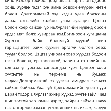
кино үзэхээр тохиролцоод авлаа. Тэр нэгэн өдрөөс
хойш Хүрлээ гэдэг хүн амиа бодсон өчүүхэн нэгэн
болов. Долгормаатай хэд хэдэн удаа болзсоны
дараа сэтгэлийн холбоо улам зузаарч, Цэцгээ
болон хоёр сайхан үр нь,Хүрлээгийн нүдэнд орсон
үрдэс мэт болж хувирсан юм.Богинохон хугацаанд
Хүрлээгээс байж боломгүй муухай авир
гарч,Цэцгээг байж суухын аргагүй болгон хөөж
туудаг боллоо. Цэцгээ учирлан хоёр хүүхдээ бодооч
гэсэн боловч, ер тоосонгүй, харин ч сэтгэлийг нь
сэвтээх үг урсгаж, санасандаа хүрч Цэцгээг хоёр
хүүхэдтэй нь төрхөмд нь буцааж
чадлаа.Долгормаатай эхлүүлсэн амьдрал эхэндээ
сайхан байлаа. Удалгүй Долгормаагийн үнэн нүүр
царай тодорч, Хүрлээг эхнэр хүүхэд рүүгээ зайл, чам
шиг тостой хар юмны дэргэд хайран сайхан залуу
нас өнгөрлөө хэмээн үглэж янших нь ихсэж, хэрүүл