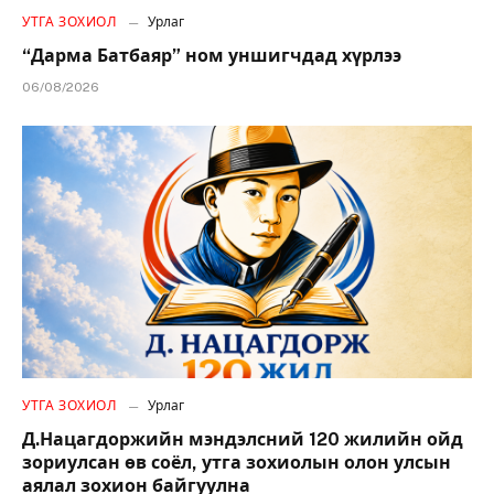
УТГА ЗОХИОЛ
Урлаг
“Дарма Батбаяр” ном уншигчдад хүрлээ
06/08/2026
УТГА ЗОХИОЛ
Урлаг
Д.Нацагдоржийн мэндэлсний 120 жилийн ойд
зориулсан өв соёл, утга зохиолын олон улсын
аялал зохион байгуулна