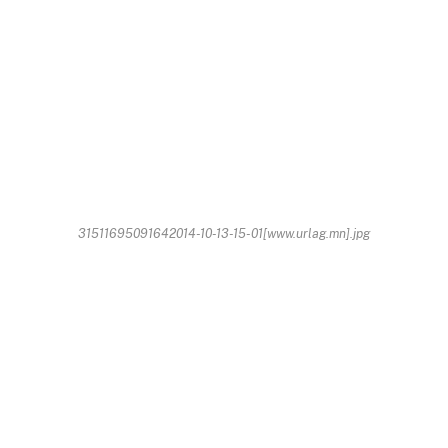
31511695091642014-10-13-15-01[www.urlag.mn].jpg