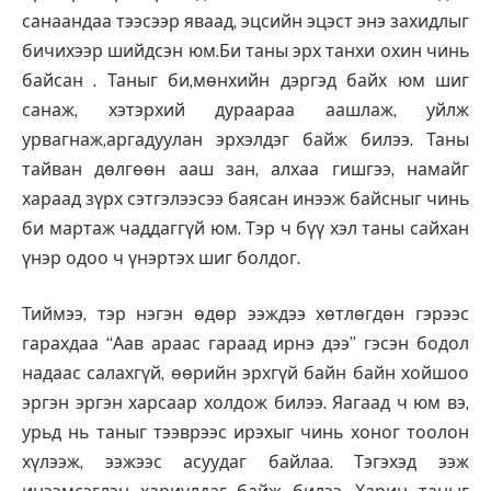
санаандаа тээсээр яваад, эцсийн эцэст энэ захидлыг
бичихээр шийдсэн юм.Би таны эрх танхи охин чинь
байсан . Таныг би,мөнхийн дэргэд байх юм шиг
санаж, хэтэрхий дураараа аашлаж, уйлж
урвагнаж,аргадуулан эрхэлдэг байж билээ. Таны
тайван дөлгөөн ааш зан, алхаа гишгээ, намайг
хараад зүрх сэтгэлээсээ баясан инээж байсныг чинь
би мартаж чаддаггүй юм. Тэр ч бүү хэл таны сайхан
үнэр одоо ч үнэртэх шиг болдог.
Тиймээ, тэр нэгэн өдөр ээждээ хөтлөгдөн гэрээс
гарахдаа “Аав араас гараад ирнэ дээ” гэсэн бодол
надаас салахгүй, өөрийн эрхгүй байн байн хойшоо
эргэн эргэн харсаар холдож билээ. Яагаад ч юм вэ,
урьд нь таныг тээврээс ирэхыг чинь хоног тоолон
хүлээж, ээжээс асуудаг байлаа. Тэгэхэд ээж