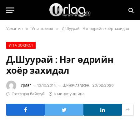
»
»
Урлаг.мн
Утга зохиол
Д.Шуурай : Нэг өдрийн хоёр захидал
УТГА ЗОХИОЛ
Д.Шуурай : Нэг өдрийн
хоёр захидал
Урлаг
13/10/2014
Шинэчлэгдсэн:
20/02/2026
Сэтгэгдэл байхгүй
6 минут уншина