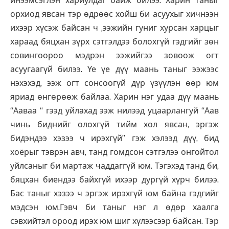
инээмсэглэн хариулдаг байж билээ. Харин таныг
орхиод явсан тэр өдрөөс хойш би асуухыг хичнээн
ихээр хүсэж байсан ч ,ээжийн гуниг хурсан харцыг
хараад бяцхан зүрх сэтгэлдээ болохгүй гэдгийг зөн
совингоороо мэдрэн ээжийгээ зовоож огт
асуугаагүй билээ. Үе үе дүү маань таныг ээжээс
нэхэхэд, ээж огт сонсоогүй дүр үзүүлэн өөр юм
яриад өнгөрөөж байлаа. Харин нэг удаа дүү маань
“Ааваа “ гээд уйлахад ээж нилээд уцаарлангуй “Аав
чинь биднийг олохгүй тийм хол явсан, эргэж
бидэндээ хэзээ ч ирэхгүй” гэж хэлээд дүү, бид
хоёрыг тэврэн авч, танд гомдсон сэтгэлээ онгойтол
уйлсаныг би мартаж чаддаггүй юм. Тэгэхэд танд би,
бяцхан биендээ байхгүй ихээр дургүй хүрч билээ.
Бас таныг хэзээ ч эргэж ирэхгүй юм байна гэдгийг
мэдсэн юм.Гэвч би таныг нэг л өдөр хаалга
сэвхийтэл ороод ирэх юм шиг хүлээсээр байсан. Тэр