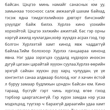
байсан. Цэцгээ минь намайг санасных юм уу,
замынхаа тоосноос салж амжаагүй шахам байхад,
тэсэж ядна тэмдэглэлийнхээ дэвтэрт бичсэнийг
үзүүлдэг байж билээ. Хүрлээ кино үзэхийн
хорхойтой. Цэцгээ ээлжийн ажилтай, бас гэр орны
нэргүй ажилд нухлагдан,хоёр хүүхдээ асрах гээд, тэр
болгон Хүрлээтэй хамт кинод явж чаддаггүй
байлаа.Тийм болохоор Хүрлээ ганцаараа кинонд
явна. Нэг удаа зэрэгцээ суудалд нүдээрээ инээсэн
дугуй цагаан царайтай хүүхэн суулаа.Хүрлээ өөрийн
эрхгүй сайхан хүүхэн рүү харц чулуудан, үе үе
хэнгэнтэл санаа алдмаар болоод, нэг л хачин ёстой
л буруу замаар будлихын цондон байсан юм. Кино
тараад, бүсгүйг гэрт чинь хүргээд өгөе гэхэд
тэрбээр цааргалсангүй. Гэр хүрэх замдаа нэр усаа
мэдэлцээд, түүгээр ч барахгүй дараагийн удаа хамт