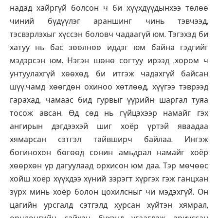
надад хайргүй болсон ч би хүүхдүүдынхээ төлөө
чиний бүдүүлэг араншинг чинь тэвчээд,
тэсвэрлэхыг хүссэн боловч чадаагүй юм. Тэгэхэд би
хатуу нь бас зөөлнөө иддэг юм байна гэдгийг
мэдэрсэн юм. Нэгэн шөнө согтуу ирээд ,хором ч
унтуулахгүй хөөхөд, би итгэж чадахгүй байсан
шүү.чамд хөөгдөн охиноо хөтлөөд, хүүгээ тэврээд
гарахад, чамаас бид гурвыг үүрийн шаргал туяа
тосож авсан. Өд сөд нь гүйцэхээр намайг гэх
ангирын дэгдээхэй шиг хоёр үртэй яваадаа
хямарсан сэтгэл тайвширч байлаа. Ингэж
богинохон бөгөөд сонин амьдрал намайг хоёр
хөөрхөн үр дагуулаад орхисон юм даа. Тэр мөчөөс
хойш хоёр хүүхдээ хүний зэрэгт хүргэх гэж ганцхан
зүрх минь хоёр болон цохилсныг чи мэдэхгүй. Он
цагийн урсгалд сэтгэлд хурсан хүйтэн хямрал,