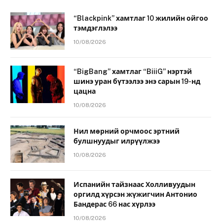
“Blackpink” хамтлаг 10 жилийн ойгоо
тэмдэглэлээ
10/08/2026
“BigBang” хамтлаг “BiiiG” нэртэй
шинэ уран бүтээлээ энэ сарын 19-нд
цацна
10/08/2026
Нил мөрний орчмоос эртний
булшнуудыг илрүүлжээ
10/08/2026
Испанийн тайзнаас Холливуудын
оргилд хүрсэн жүжигчин Антонио
Бандерас 66 нас хүрлээ
10/08/2026