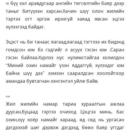
ч бүү хэл аравдугаар ангийн төгсөлтийн баяр дээр
таныг битүүхэн харсан.Хачин шүү олон жилийн
тэртээ огт эргэж ирэхгүй хаяад явсан эцгээ
хүлээгээд байдаг.
Эцэст нь би танаас яагаад,яагаад тэгтлээ их бидэнд
гомдсон юм бэ гэдгийг л асуух гэсэн юм .Саран
гэсэн байлаа.Хүрлээ нус нулимстайгаа холилдон
“Миний охин намайг үзэн яддаггүй, хүлээдэг юм
байна шүү дээ” хэмээн сааралдсан хоолойгоор
амандаа бувтагнан хэнгэнтэл уйлж байв.
«»
Жил жилийн намар тариа хураалтын ажлаа
дуусан,буцаад гэртээ очиход Цэцгээ минь, бас
охин,хүү хоёр намайг хараад, өд сөд нь ургасан
дэгдээхэй шиг дэрвэж дэгдээд, бөөн баяр угтдаг