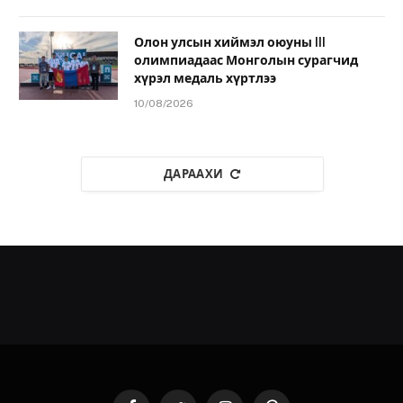
Олон улсын хиймэл оюуны III
олимпиадаас Монголын сурагчид
хүрэл медаль хүртлээ
10/08/2026
ДАРААХИ