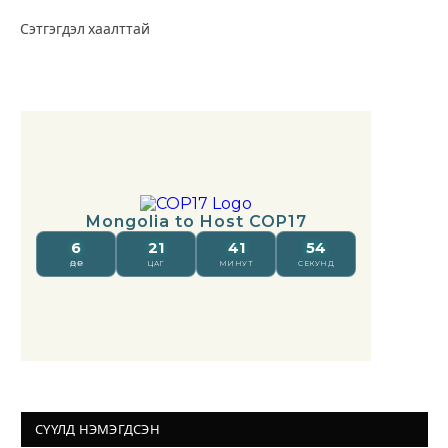
Сэтгэгдэл хаалттай
СҮҮЛД НЭМЭГДСЭН