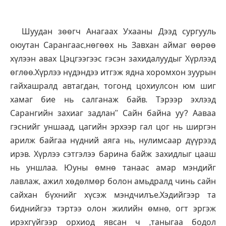
Шуудан зөөгч Анагаах Ухааны Дээд сургууль
оюутан Сарангаас,нөгөөх нь Завхан аймаг өөрөө
хүлээн авах Цэцгээгээс гэсэн захидалуудыг Хүрлээд
өглөө.Хүрлээ нүдэндээ итгэж ядна хоромхон зуурын
гайхашралд автагдан, тогонд цохиулсон юм шиг
хамаг бие нь салганаж байв. Тэрээр эхлээд
Сарангийн захиаг задлан” Сайн байна уу? Ааваа
гэснийг уншаад, цагийн эрхээр гал цог нь ширгэн
арилж байгаа нүдний аяга нь, нулимсаар дүүрээд
ирэв. Хүрлээ сэтгэлээ барина байж захидлыг цааш
нь уншлаа. Юуны өмнө танаас амар мэндийг
лавлаж, ажил хөдөлмөр болон амьдралд чинь сайн
сайхан бүхнийг хүсэж мэндчилъе.Хэдийгээр та
биднийгээ тэртээ олон жилийн өмнө, огт эргэж
ирэхгүйгээр орхиод явсан ч ,таныгаа бодол