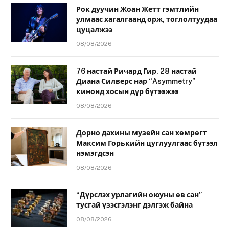
Рок дуучин Жоан Жетт гэмтлийн
улмаас хагалгаанд орж, тоглолтуудаа
цуцалжээ
08/08/2026
76 настай Ричард Гир, 28 настай
Диана Силверс нар “Asymmetry”
кинонд хосын дүр бүтээжээ
08/08/2026
Дорно дахины музейн сан хөмрөгт
Максим Горькийн цуглуулгаас бүтээл
нэмэгдсэн
08/08/2026
“Дүрслэх урлагийн оюуны өв сан”
тусгай үзэсгэлэнг дэлгэж байна
08/08/2026