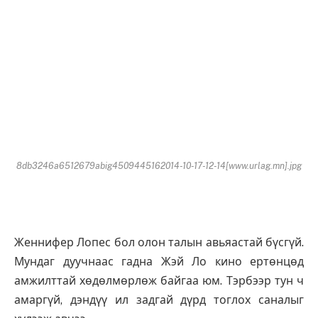
8db3246a6512679abig4509445162014-10-17-12-14[www.urlag.mn].jpg
Женнифер Лопес бол олон талын авьяастай бүсгүй.
Мундаг дуучнаас гадна Жэй Ло кино ертөнцөд
амжилттай хөдөлмөрлөж байгаа юм. Тэрбээр тун ч
амаргүй, дэндүү ил задгай дүрд тоглох саналыг