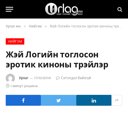
»
»
Урлаг.мн
Нийгэм
Жэй Логийн тоглосон эротик киноны трэйлэр
НИЙГЭМ
Жэй Логийн тоглосон
эротик киноны трэйлэр
Урлаг
17/10/2014
Сэтгэгдэл байхгүй
1 минут уншина