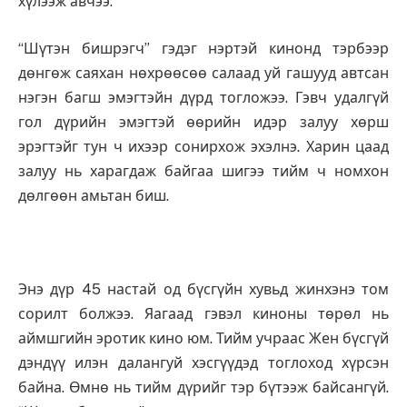
хүлээж авчээ.
“Шүтэн бишрэгч” гэдэг нэртэй кинонд тэрбээр
дөнгөж саяхан нөхрөөсөө салаад уй гашууд автсан
нэгэн багш эмэгтэйн дүрд тогложээ. Гэвч удалгүй
гол дүрийн эмэгтэй өөрийн идэр залуу хөрш
эрэгтэйг тун ч ихээр сонирхож эхэлнэ. Харин цаад
залуу нь харагдаж байгаа шигээ тийм ч номхон
дөлгөөн амьтан биш.
Энэ дүр 45 настай од бүсгүйн хувьд жинхэнэ том
сорилт болжээ. Яагаад гэвэл киноны төрөл нь
аймшгийн эротик кино юм. Тийм учраас Жен бүсгүй
дэндүү илэн далангуй хэсгүүдэд тоглоход хүрсэн
байна. Өмнө нь тийм дүрийг тэр бүтээж байсангүй.