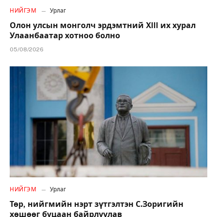
НИЙГЭМ
Урлаг
Олон улсын монголч эрдэмтний XIII их хурал
Улаанбаатар хотноо болно
05/08/2026
НИЙГЭМ
Урлаг
Төр, нийгмийн нэрт зүтгэлтэн С.Зоригийн
хөшөөг буцаан байрлуулав