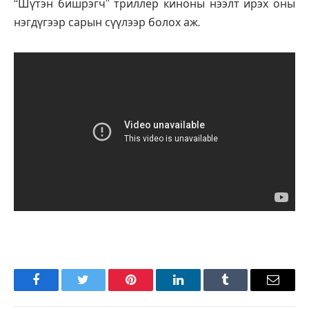
“Шүтэн бишрэгч” триллер киноны нээлт ирэх оны
нэгдүгээр сарын сүүлээр болох аж.
Facebook
Twitter
Pinterest
LinkedIn
Tumblr
Имэйл