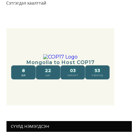
Сэтгэгдэл хаалттай
СҮҮЛД НЭМЭГДСЭН