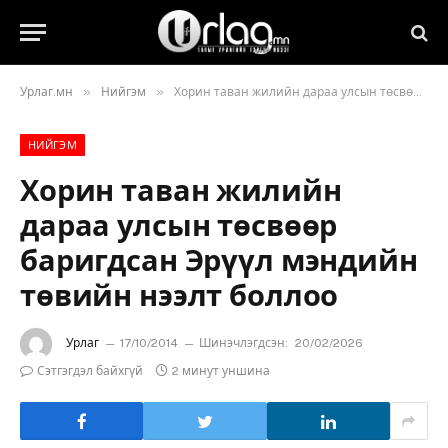
»
»
Урлаг.мн
Нийгэм
Хорин таван жилийн дараа улсын төсвөөр баригдсан Эрүүл мэндийн төвийн нээлт боллоо
НИЙГЭМ
Хорин таван жилийн
дараа улсын төсвөөр
баригдсан Эрүүл мэндийн
төвийн нээлт боллоо
Урлаг
17/10/2014
Шинэчлэгдсэн:
20/02/2026
Сэтгэгдэл байхгүй
2 минут уншина