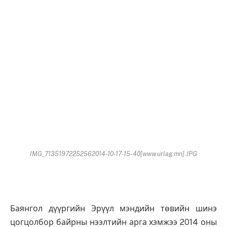
IMG_71351972252562014-10-17-15-40[www.urlag.mn].JPG
Баянгол дүүргийн Эрүүл мэндийн төвийн шинэ
цогцолбор байрны нээлтийн арга хэмжээ 2014 оны