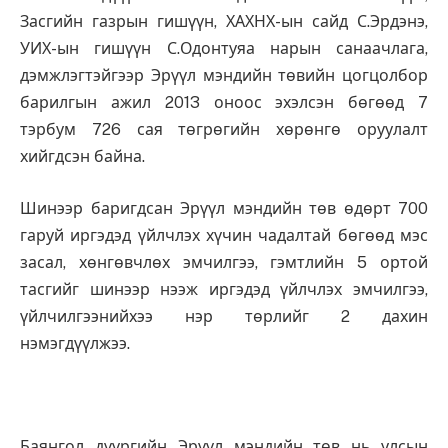
Засгийн газрын гишүүн, ХАХНХ-ын сайд С.Эрдэнэ,
УИХ-ын гишүүн С.Одонтуяа нарын санаачлага,
дэмжлэгтэйгээр Эрүүл мэндийн төвийн цогцолбор
барилгын ажил 2013 оноос эхэлсэн бөгөөд 7
тэрбум 726 сая төгрөгийн хөрөнгө оруулалт
хийгдсэн байна.
Шинээр баригдсан Эрүүл мэндийн төв өдөрт 700
гаруй иргэдэд үйлчлэх хүчин чадалтай бөгөөд мэс
засал, хөнгөвчлөх эмчилгээ, гэмтлийн 5 ортой
тасгийг шинээр нээж иргэдэд үйлчлэх эмчилгээ,
үйлчилгээнийхээ нэр төрлийг 2 дахин
нэмэгдүүлжээ.
Баянгол дүүргийн Эрүүл мэндийн төв нь улсын