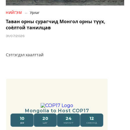
НИЙГЭМ
Урлаг
Таван орны сурагчид Монгол орны түүх,
соёлтой танилцав
31/07/2026
Сэтгэгдэл хаалттай