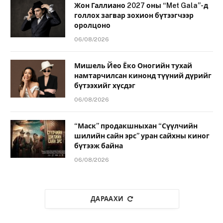
Жон Галлиано 2027 оны “Met Gala”-д
голлох загвар зохион бүтээгчээр
оролцоно
06/08/2026
Мишель Йео Ёко Оногийн тухай
намтарчилсан кинонд түүний дүрийг
бүтээхийг хүсдэг
06/08/2026
“Маск” продакшныхан “Сүүлчийн
шилийн сайн эрс” уран сайхны киног
бүтээж байна
06/08/2026
ДАРААХИ