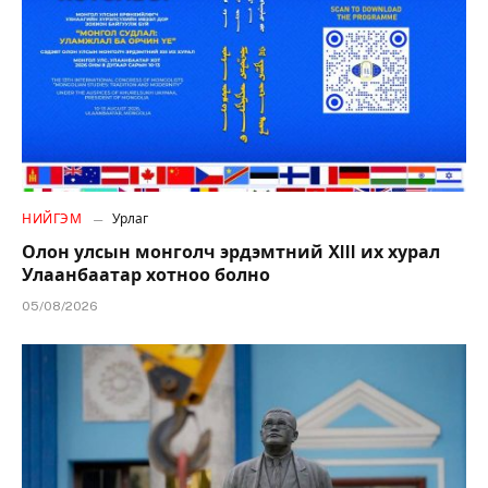
НИЙГЭМ
Урлаг
Олон улсын монголч эрдэмтний XIII их хурал
Улаанбаатар хотноо болно
05/08/2026