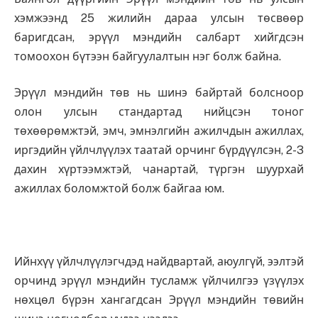
хэмжээнд 25 жилийн дараа улсын төсвөөр
баригдсан, эрүүл мэндийн салбарт хийгдсэн
томоохон бүтээн байгуулалтын нэг болж байна.
Эрүүл мэндийн төв нь шинэ байртай болсноор
олон улсын стандартад нийцсэн тоног
төхөөрөмжтэй, эмч, эмнэлгийн ажилчдын ажиллах,
иргэдийн үйлчлүүлэх таатай орчинг бүрдүүлсэн, 2-3
дахин хүртээмжтэй, чанартай, түргэн шуурхай
ажиллах боломжтой болж байгаа юм.
Ийнхүү үйлчлүүлэгчдэд найдвартай, аюулгүй, ээлтэй
орчинд эрүүл мэндийн тусламж үйлчилгээ үзүүлэх
нөхцөл бүрэн хангагдсан Эрүүл мэндийн төвийн