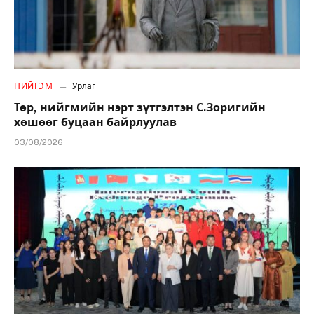
НИЙГЭМ
Урлаг
Төр, нийгмийн нэрт зүтгэлтэн С.Зоригийн
хөшөөг буцаан байрлуулав
03/08/2026