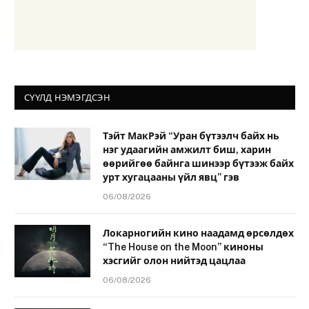
СҮҮЛД НЭМЭГДСЭН
Тэйт МакРэй “Уран бүтээлч байх нь
нэг удаагийн амжилт биш, харин
өөрийгөө байнга шинээр бүтээж байх
урт хугацааны үйл явц” гэв
06/08/2026
Локарногийн кино наадамд өрсөлдөх
“The House on the Moon” киноны
хэсгийг олон нийтэд цацлаа
06/08/2026