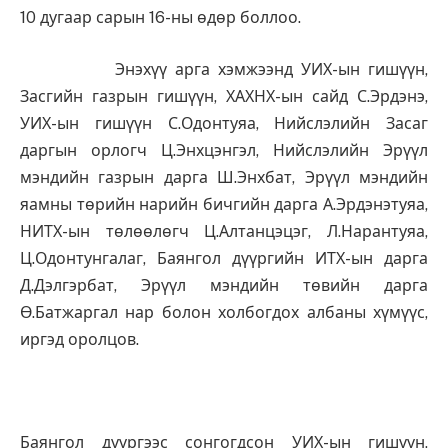
10 дугаар сарын 16-ны өдөр боллоо.
Энэхүү арга хэмжээнд УИХ-ын гишүүн,
Засгийн газрын гишүүн, ХАХНХ-ын сайд С.Эрдэнэ,
УИХ-ын гишүүн С.Одонтуяа, Нийслэлийн Засаг
даргын орлогч Ц.Энхцэнгэл, Нийслэлийн Эрүүл
мэндийн газрын дарга Ш.Энхбат, Эрүүл мэндийн
яамны төрийн нарийн бичгийн дарга А.Эрдэнэтуяа,
НИТХ-ын төлөөлөгч Ц.Алтанцэцэг, Л.Нарантуяа,
Ц.Одонтунгалаг, Баянгол дүүргийн ИТХ-ын дарга
Д.Дэлгэрбат, Эрүүл мэндийн төвийн дарга
Ө.Батжаргал нар болон холбогдох албаны хүмүүс,
иргэд оролцов.
Баянгол дүүргээс сонгогдсон УИХ-ын гишүүн,