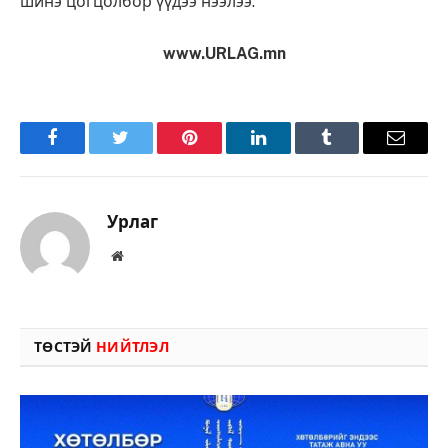
шинэ цогцолбор үүдээ нээлээ.
www.URLAG.mn
Facebook
Twitter
Pinterest
LinkedIn
Tumblr
Имэйл
Урлаг
Вэбсайт
ТӨСТЭЙ
НИЙТЛЭЛ