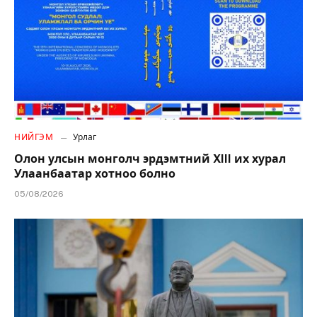
НИЙГЭМ
Урлаг
Олон улсын монголч эрдэмтний XIII их хурал
Улаанбаатар хотноо болно
05/08/2026