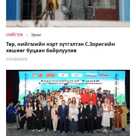
НИЙГЭМ
Урлаг
Төр, нийгмийн нэрт зүтгэлтэн С.Зоригийн
хөшөөг буцаан байрлуулав
03/08/2026