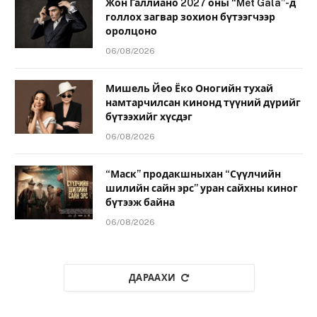
Жон Галлиано 2027 оны “Met Gala”-д
голлох загвар зохион бүтээгчээр
оролцоно
06/08/2026
Мишель Йео Ёко Оногийн тухай
намтарчилсан кинонд түүний дүрийг
бүтээхийг хүсдэг
06/08/2026
“Маск” продакшныхан “Сүүлчийн
шилийн сайн эрс” уран сайхны киног
бүтээж байна
06/08/2026
ДАРААХИ