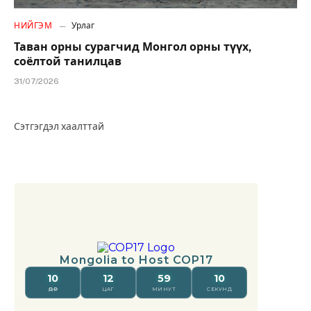
НИЙГЭМ
Урлаг
Таван орны сурагчид Монгол орны түүх,
соёлтой танилцав
31/07/2026
Сэтгэгдэл хаалттай