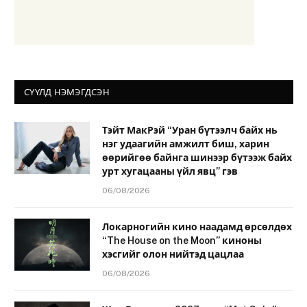
СҮҮЛД НЭМЭГДСЭН
Тэйт МакРэй “Уран бүтээлч байх нь
нэг удаагийн амжилт биш, харин
өөрийгөө байнга шинээр бүтээж байх
урт хугацааны үйл явц” гэв
06/08/2026
Локарногийн кино наадамд өрсөлдөх
“The House on the Moon” киноны
хэсгийг олон нийтэд цацлаа
06/08/2026