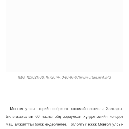
IMG_12382116811672014-10-18-16-07[www.urlag.mn].JPG
Монгол улсын төрийн соёрхолт хөгжмийн зохиолч Халтарын
Билэгжаргалын 60 насны ойд зориулсан хүндэтгэлийн концерт
маш амжилттай болж өндөрлөлөө. Тоглолтыг нээж Монгол улсын