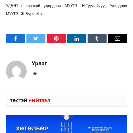
УДБЭТ-н ерөнхий удирдаач МУУГЗ. Н.Туулайхүү, Удирдаач
МУУГЗ. Ж.Бүрэнбэх.
Facebook
Twitter
Pinterest
LinkedIn
Tumblr
Имэйл
Урлаг
Вэбсайт
ТӨСТЭЙ
НИЙТЛЭЛ