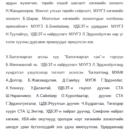
ардын жүжигчин, төрийн хошой шагналт хөгжмийн зохиолч
Н.Жанцанноров, Монгол улсын төрийн соёрхолт, МУУГЗ хөгжмийн
зохиолч Б.Шарав, Монголын хөгжмийн зохиолчдын холбооны
ерөнхийлөгч МУУГЗ Б.Бямбабаяр, УДБЭТ-н удирдаач МУУГЗ
Н.Туулайхүү, УДБЭТ-н найруулагч МУУГЗ Л.Эрдэнэбулган нар үг
хэлж хуучны дурсамж яриануудыг өрнүүлсэн юм.
Х.Билэгжаргал агсны хүү "Билэгжаргал сан"-н тэргүүн
Б.Мөнхманлай нь УДБЭТ-н найруулагч МУУГЗ Л.Эрдэнэбулганд
хүндэтгэл үзүүлснээр тоглолт эхэлсэн.
Тоглолтонд МУАЖ
А.Долгор, Б.Жавзандулам, Д.Самбуу, МУГЖ Г.Эрдэнэбат,
Х.Үнэнхүү, У.Далантай, УДБЭТ-н гоцлол дуучин СТА
Ш.Наранчимэг, А.Сайнбаяр О.Хүрэлбаатар, дуучин СТА
Г.Эрдэнэтунгалаг, ЦДБЭЧуулгын дуучин Ч.Бүдрагчаа, Төгөлдөр
хуурч СТА Ц.Энхтөр, УДБЭТ-н найрал дуучид, Симфони найрал
хөгжим, ХБК-ийн оюутнууд оролцож нэрт хөгжмийн зохиолчийн
шилдэг уран бүтээлүүдийг энэ үдэш амилууллаа. Удирдаачаар