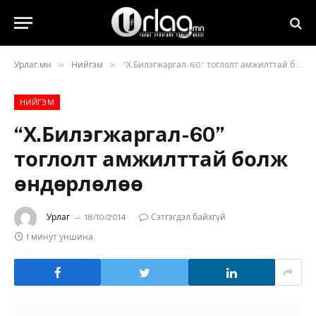
»
»
Урлаг.мн
Нийгэм
“Х.Билэгжаргал-60” тоглолт амжилттай болж өндөрлөлөө
НИЙГЭМ
“Х.Билэгжаргал-60”
тоглолт амжилттай болж
өндөрлөлөө
Урлаг
18/10/2014
Сэтгэгдэл байхгүй
1 минут уншина