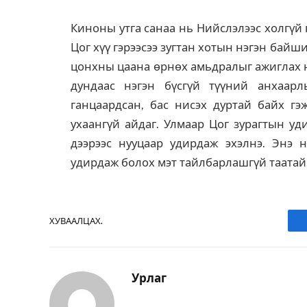
Киноны утга санаа нь Нийслэлээс холгүй
Цог хүү гэрээсээ зугтан хотын нэгэн бай
цонхны цаана өрнөх амьдралыг ажиглах н
дундаас нэгэн бүсгүй түүний анхаарл
ганцаардсан, бас нисэх дуртай байх гэ
ухаангүй айдаг. Улмаар Цог зурагтын уд
дээрээс нууцаар удирдаж эхэлнэ. Энэ н
удирдаж болох мэт тайлбарлашгүй таатай
ХУВААЛЦАХ.
Урлаг