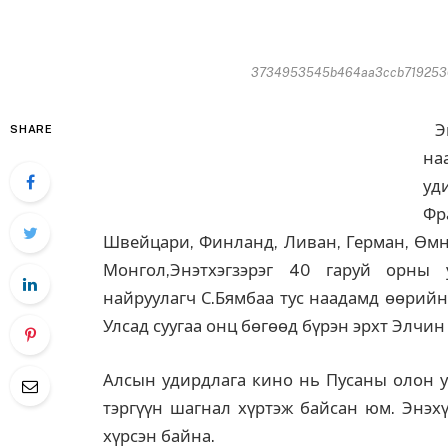
3734953545b464aa3ccb719253601
Эн
SHARE
на
уд
Фр
Швейцари, Финланд, Ливан, Герман, Өмнө
Монгол,Энэтхэгзэрэг 40 гаруй орны
найруулагч С.Бямбаа тус наадамд өөрийн
Улсад суугаа онц бөгөөд бүрэн эрхт Элчин
Алсын удирдлага кино нь Пусаны олон у
тэргүүн шагнал хүртэж байсан юм. Энэх
хүрсэн байна.