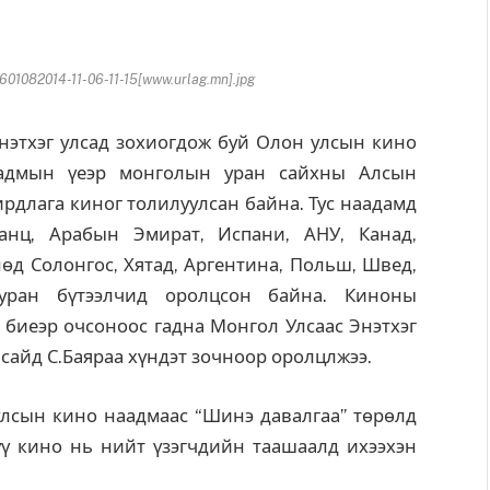
082014-11-06-11-15[www.urlag.mn].jpg
этхэг улсад зохиогдож буй Олон улсын кино
адмын үеэр монголын уран сайхны Алсын
ирдлага киног толилуулсан байна. Тус наадамд
анц, Арабын Эмират, Испани, АНУ, Канад,
д Солонгос, Хятад, Аргентина, Польш, Швед,
 уран бүтээлчид оролцсон байна. Киноны
 биеэр очсоноос гадна Монгол Улсаас Энэтхэг
 сайд С.Баяраа хүндэт зочноор оролцлжээ.
лсын кино наадмаас “Шинэ давалгаа” төрөлд
үү кино нь нийт үзэгчдийн таашаалд ихээхэн