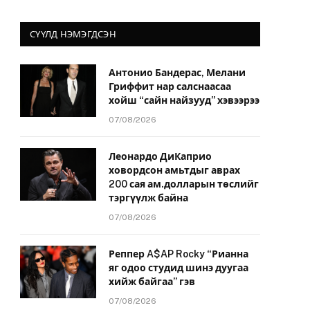
СҮҮЛД НЭМЭГДСЭН
Антонио Бандерас, Мелани
Гриффит нар салснаасаа
хойш “сайн найзууд” хэвээрээ
07/08/2026
Леонардо ДиКаприо
ховордсон амьтдыг аврах
200 сая ам.долларын төслийг
тэргүүлж байна
07/08/2026
Реппер A$AP Rocky “Рианна
яг одоо студид шинэ дуугаа
хийж байгаа” гэв
07/08/2026