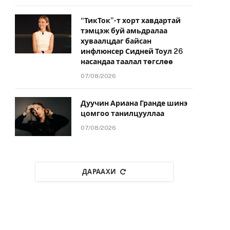
“ТикТок”-т хорт хавдартай
тэмцэж буй амьдралаа
хуваалцдаг байсан
инфлюнсер Сидней Тоул 26
насандаа таалал төгслөө
07/08/2026
Дуучин Ариана Гранде шинэ
цомгоо танилцууллаа
07/08/2026
ДАРААХИ