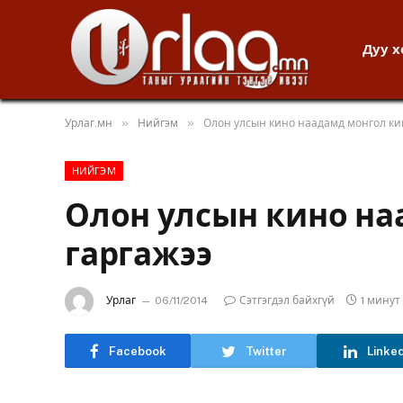
Дуу 
»
»
Урлаг.мн
Нийгэм
Олон улсын кино наадамд монгол ки
НИЙГЭМ
Олон улсын кино на
гаргажээ
Урлаг
06/11/2014
Сэтгэгдэл байхгүй
1 мину
Facebook
Twitter
Linke