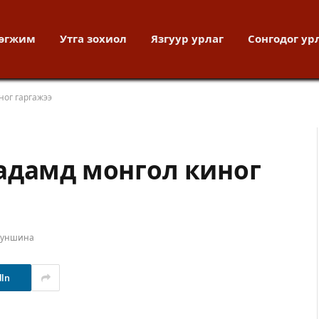
хөгжим
Утга зохиол
Язгуур урлаг
Сонгодог ур
ног гаргажээ
адамд монгол киног
т уншина
dIn