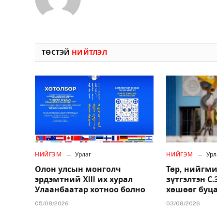
ТӨСТЭЙ
НИЙТЛЭЛ
НИЙГЭМ
Урлаг
НИЙГЭМ
Урл
Олон улсын монголч
Төр, нийгми
эрдэмтний XIII их хурал
зүтгэлтэн С
Улаанбаатар хотноо болно
хөшөөг буц
05/08/2026
03/08/2026