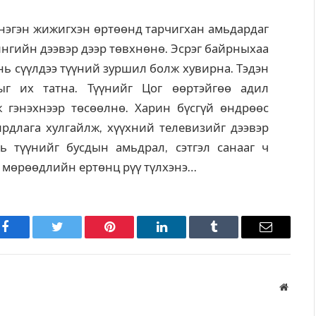
 нэгэн жижигхэн өртөөнд тарчигхан амьдардаг
шингийн дээвэр дээр төвхнөнө. Эсрэг байрныхаа
ь сүүлдээ түүний зуршил болж хувирна. Тэдэн
ыг их татна. Түүнийг Цог өөртэйгөө адил
ж гэнэхнээр төсөөлнө. Харин бүсгүй өндрөөс
ирдлага хулгайлж, хүүхний телевизийг дээвэр
ь түүнийг бусдын амьдрал, сэтгэл санааг ч
 мөрөөдлийн ертөнц рүү түлхэнэ…
Facebook
Twitter
Pinterest
LinkedIn
Tumblr
Имэйл
Вэбса