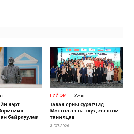
аг
НИЙГЭМ
Урлаг
йн нэрт
Таван орны сурагчид
.Зоригийн
Монгол орны түүх, соёлтой
аан байрлуулав
танилцав
31/07/2026