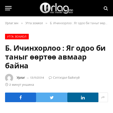
»
»
Урлаг.мн
Утга зохиол
Б. Ичинхорлоо : Яг одоо би таныг өөртөө авмаар байна
УТГА ЗОХИОЛ
Б. Ичинхорлоо : Яг одоо би
таныг өөртөө авмаар
байна
Урлаг
13/11/2014
Сэтгэгдэл байхгүй
2 минут уншина