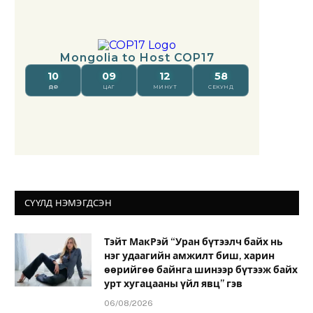
СҮҮЛД НЭМЭГДСЭН
Тэйт МакРэй “Уран бүтээлч байх нь
нэг удаагийн амжилт биш, харин
өөрийгөө байнга шинээр бүтээж байх
урт хугацааны үйл явц” гэв
06/08/2026