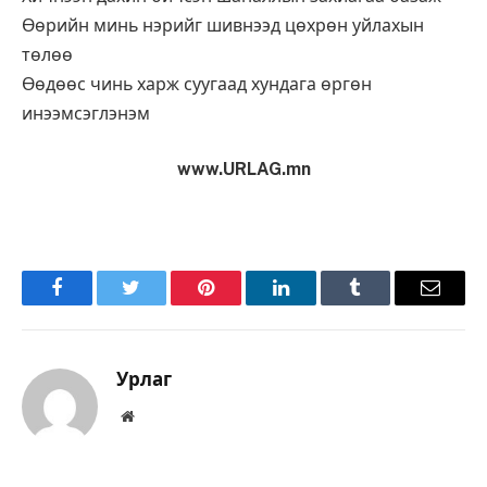
Өөрийн минь нэрийг шивнээд цөхрөн уйлахын
төлөө
Өөдөөс чинь харж суугаад хундага өргөн
инээмсэглэнэм
www.URLAG.mn
Facebook
Twitter
Pinterest
LinkedIn
Tumblr
Имэйл
Урлаг
Вэбсайт