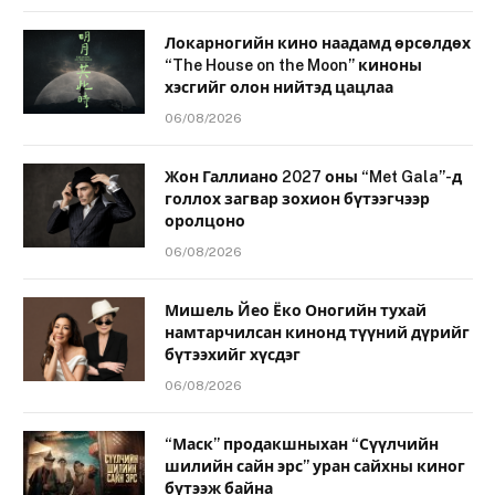
Локарногийн кино наадамд өрсөлдөх
“The House on the Moon” киноны
хэсгийг олон нийтэд цацлаа
06/08/2026
Жон Галлиано 2027 оны “Met Gala”-д
голлох загвар зохион бүтээгчээр
оролцоно
06/08/2026
Мишель Йео Ёко Оногийн тухай
намтарчилсан кинонд түүний дүрийг
бүтээхийг хүсдэг
06/08/2026
“Маск” продакшныхан “Сүүлчийн
шилийн сайн эрс” уран сайхны киног
бүтээж байна