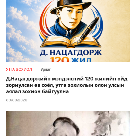
УТГА ЗОХИОЛ
Урлаг
Д.Нацагдоржийн мэндэлсний 120 жилийн ойд
зориулсан өв соёл, утга зохиолын олон улсын
аялал зохион байгуулна
03/08/2026