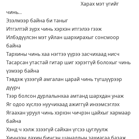
Харах мэт үгийг
чинь…
Эзэлмээр байна би таныг
Итгэлтэй зүрх чинь хэрхэн итгэлээ гээж
Илбэдүүлсэн мэт уйлан шархирахыг сонсмоор
байна
Тархины чинь хаа нэгтээ үүрээ засчихаад нисч
Тасарсан утастай гитар шиг хэрэггүй болохыг чинь
үзмээр байна
Тэвдэж үзээгүй амгалан царай чинь түгшүүрээр
дүүрч
Тээр болсон дурлалынхаа амтанд шархдан унаж
Яг одоо хүслээ нуучихаад ажиггүй инээмсэглэх
Ягаахан уруул чинь хэрхэн чичрэн цайхыг хармаар
байна
Хэнд ч хэлж ззээгүй сайхан үгсээ цуглуулж
Хичнээн дахин бичсэн шаналлын захиагаа базаж