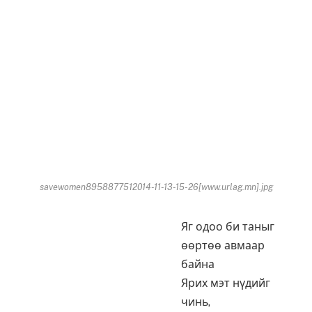
savewomen8958877512014-11-13-15-26[www.urlag.mn].jpg
Яг одоо би таныг
өөртөө авмаар
байна
Ярих мэт нүдийг
чинь,