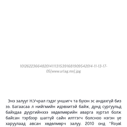
1012622366482014111315391681909542014-11-13-17-
05[www.urlag.mn].jpg
Энэ залууг Н.Учрал гэдэг уншигч та бүхэн эс андахгүй биз
ээ. Багаасаа л нийгмийн идэвхитэй байж, дунд сургуульд
байхдаа дүүргийнхээ хөдөлмөрийн аварга хүртэл болж
байсан тэрбээр шаггүй сайн илтгэгч болсноо нэгэн үе
харуулаад авсан хөдөлмөрч залуу. 2010 онд “Royal