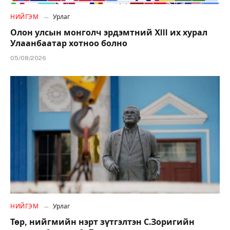
НИЙГЭМ
Урлаг
Олон улсын монголч эрдэмтний XIII их хурал
Улаанбаатар хотноо болно
05/08/2026
НИЙГЭМ
Урлаг
Төр, нийгмийн нэрт зүтгэлтэн С.Зоригийн