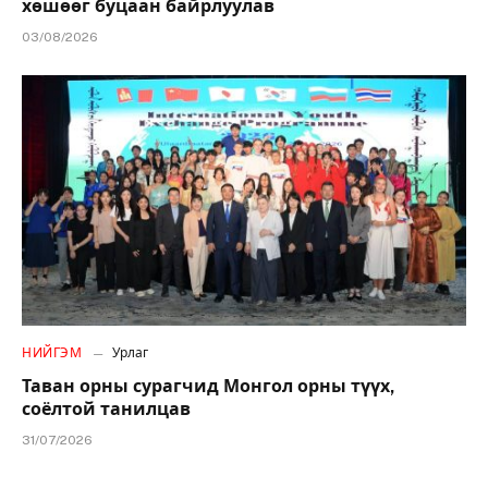
хөшөөг буцаан байрлуулав
03/08/2026
НИЙГЭМ
Урлаг
Таван орны сурагчид Монгол орны түүх,
соёлтой танилцав
31/07/2026