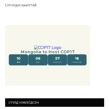
Сэтгэгдэл хаалттай
СҮҮЛД НЭМЭГДСЭН