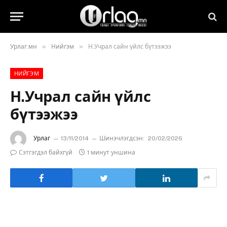
»
»
Урлаг.мн
Нийгэм
Н.Учрал сайн үйлс бүтээжээ
НИЙГЭМ
Н.Учрал сайн үйлс
бүтээжээ
Урлаг
13/11/2014
Шинэчлэгдсэн:
20/02/2026
Сэтгэгдэл байхгүй
1 минут уншина