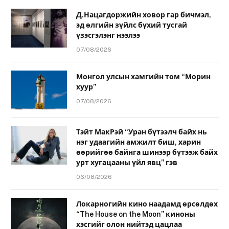
Д.Нацагдоржийн ховор гар бичмэл,
эд өлгийн зүйлс бүхий тусгай
үзэсгэлэнг нээлээ
07/08/2026
Монгол улсын хамгийн том “Морин
хуур”
07/08/2026
Тэйт МакРэй “Уран бүтээлч байх нь
нэг удаагийн амжилт биш, харин
өөрийгөө байнга шинээр бүтээж байх
урт хугацааны үйл явц” гэв
06/08/2026
Локарногийн кино наадамд өрсөлдөх
“The House on the Moon” киноны
хэсгийг олон нийтэд цацлаа