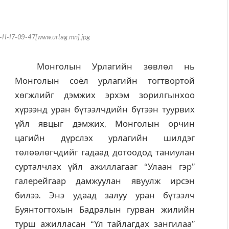
1-17-09-47[www.urlag.mn].jpg
Монголын Урлагийн зөвлөл нь
Монголын соёл урлагийн тогтвортой
хөгжлийг дэмжих эрхэм зорилгынхоо
хүрээнд уран бүтээлчдийн бүтээн туурвих
үйл явцыг дэмжих, Монголын орчин
цагийн дүрслэх урлагийн шилдэг
төлөөлөгчдийг гадаад дотоодод таниулан
сурталчлах үйл ажиллагааг “Улаан гэр”
галерейгаар дамжуулан явуулж ирсэн
билээ. Энэ удаад залуу уран бүтээлч
Буянтогтохын Бадралын гурван жилийн
турш ажилласан “Үл тайлагдах зангилаа”