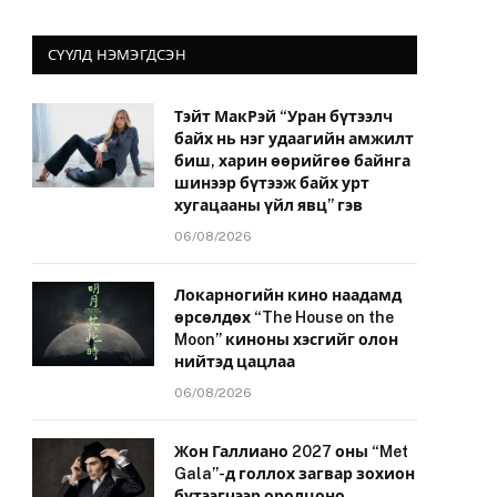
СҮҮЛД НЭМЭГДСЭН
Тэйт МакРэй “Уран бүтээлч
байх нь нэг удаагийн амжилт
биш, харин өөрийгөө байнга
шинээр бүтээж байх урт
хугацааны үйл явц” гэв
06/08/2026
Локарногийн кино наадамд
өрсөлдөх “The House on the
Moon” киноны хэсгийг олон
нийтэд цацлаа
06/08/2026
Жон Галлиано 2027 оны “Met
Gala”-д голлох загвар зохион
бүтээгчээр оролцоно