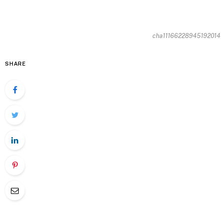
cha11166228945192014-1
SHARE