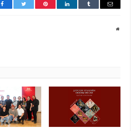
Facebook
Twitter
Pinterest
LinkedIn
Tumblr
Имэйл
Вэбса