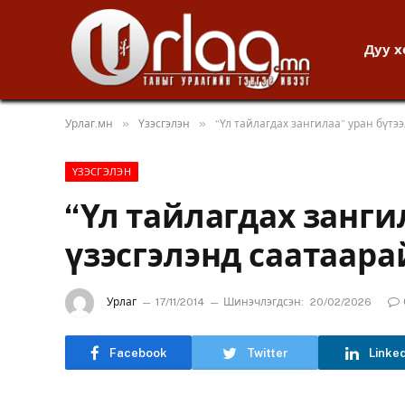
Дуу 
»
»
Урлаг.мн
Үзэсгэлэн
“Үл тайлагдах зангилаа” уран бүтэ
ҮЗЭСГЭЛЭН
“Үл тайлагдах занги
үзэсгэлэнд саатаара
Урлаг
17/11/2014
Шинэчлэгдсэн:
20/02/2026
Facebook
Twitter
Linke