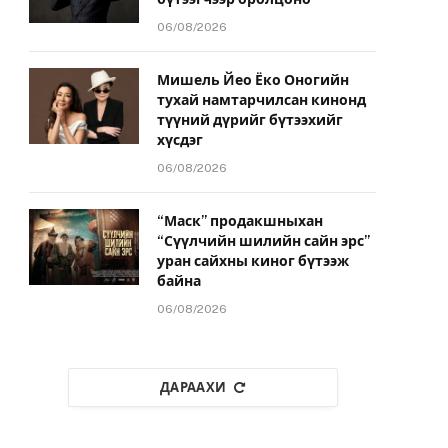
06/08/2026
Мишель Йео Ёко Оногийн
тухай намтарчилсан кинонд
түүний дүрийг бүтээхийг
хүсдэг
06/08/2026
“Маск” продакшныхан
“Сүүлчийн шилийн сайн эрс”
уран сайхны киног бүтээж
байна
06/08/2026
ДАРААХИ