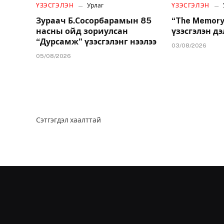
ҮЗЭСГЭЛЭН
Урлаг
ҮЗЭСГЭЛЭН
Зураач Б.Сосорбарамын 85
“The Memory
насны ойд зориулсан
үзэсгэлэн дэ
“Дурсамж” үзэсгэлэнг нээлээ
03/08/2026
05/08/2026
Сэтгэгдэл хаалттай