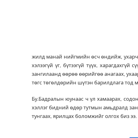
жилд манай нийгмийн өсч өндийж, ухарч 
хэлээгүй үг, бүтээгүй түүх, харагдахгүй
зангилаанд өөрөө өөрийгөө анагаах, ухаар
төгс төгөлдөрийн шүтэн барилдлага тод м
Бу.Бадралын юунаас ч үл хамаарах, содон
хэллэг бидний өдөр тутмын амьдралд зан
тунгаах, ярилцах боломжийг олгох биз ээ.