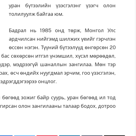
уран бүтээлийн үзэсгэлэнг үзэгч олон
толилуулж байгаа юм.
Бадрал нь 1985 онд төрж, Монгол Улс
ардчилсан нийгэмд шилжих үеийг гэрчлэн
өссөн нэгэн. Түүний бүтээлүүд өнгөрсөн 20
бас сөхөрсөн итгэл үнэмшил, хүсэл мөрөөдөл,
 сүүдэр, мэдрээгүй шаналлын зангилаа. Мөн тэр
ах, өсч өндийх нуугдмал эрчим, гоо үзэсгэлэн,
эдрэгддэгээрээ онцлог.
 бөгөөд зожиг байр суурь, уран бөгөөд ил тод
гирсан олон зангилааны талаар бодох, дотроо