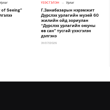
Урлаг
ҮЗЭСГЭЛЭН
Урлаг
 of Seeing”
Г.Занабазарын нэрэмжит
лгэлээ
Дүрслэх урлагийн музей 60
жилийн ойд зориулан
“Дүрслэх урлагийн оюуны
өв сан” тусгай үзэсгэлэн
дэлгэнэ
31/07/2026