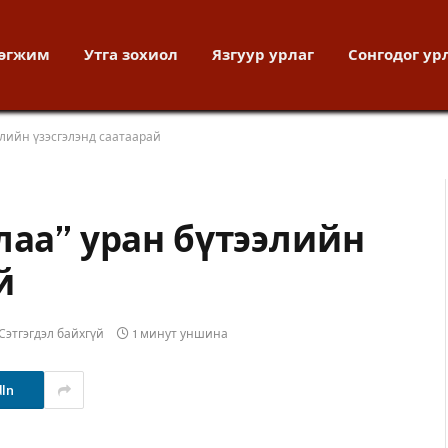
хөгжим
Утга зохиол
Язгуур урлаг
Сонгодог ур
элийн үзэсгэлэнд саатаарай
лаа” уран бүтээлийн
й
Сэтгэгдэл байхгүй
1 минут уншина
dIn