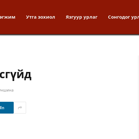
хөгжим
Утга зохиол
Язгуур урлаг
Сонгодог ур
үсгүйд
 уншина
dIn