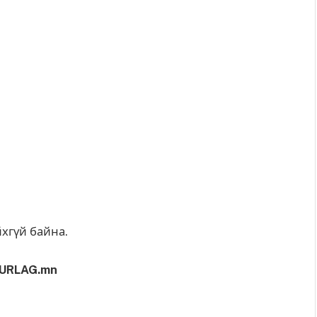
йхгүй байна.
URLAG.mn