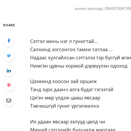
women-paintings_00409720471064
SHARE
Сэтгэл минь нэг л гунигтай…
Салхинд зогсонгоо тамхи татлаа …
Надаас хулгайлсан сэтгэлээ тэр бүсгүй өгө
Нимгэн цувны хормой дэрвүүлэн одоход
Цээжинд хоосон зай оршиж
Тэнд зүрх даанч алга бүдэг гэгээтэй
Цэгэн мөр үлдэж цааш явсаар
Тэвчишгүй гуниг үргэлжилнэ
Их удаан явсаар зэлүүд цөлд чи
Миний сэтгэлийг булшилж мартаад