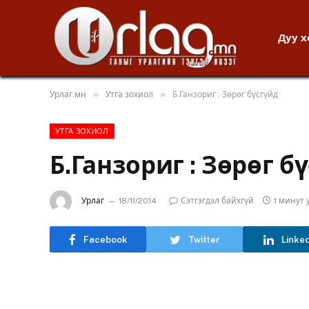
Дуу 
»
»
Урлаг.мн
Утга зохиол
Б.Ганзориг : Зөрөг бүсгүйд
УТГА ЗОХИОЛ
Б.Ганзориг : Зөрөг б
Урлаг
18/11/2014
Сэтгэгдэл байхгүй
1 минут
Facebook
Twitter
Linke