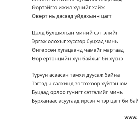
Өөртэйгээ ижил хүнийг хайж
Өвөрт нь дасаад уйдахынн цагт
Цөлд булшилсан миний сэтгэлийг
Эргэж олохыг хүссээр буцхад чинь
Өнгөрсөн хугацаанд чамайг мартаад
Өөр ертөнцийн хүн байхыг би хүснэ
Түрүүн асаасан тамхи дуусаж байна
Тэгээд ч салхинд зогсохоор хүйтэн юм
Буцаад орлоо гунигт сэтгэлийг минь
Бурханаас асуугаад ирсэн ч тэр цагт би ба
www.