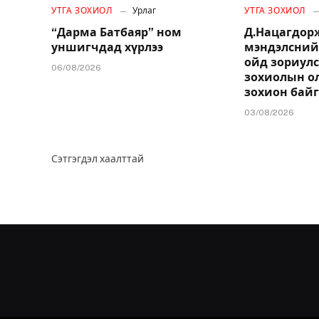
УТГА ЗОХИОЛ
Урлаг
УТГА ЗОХИОЛ
“Дарма Батбаяр” ном
Д.Нацагдо
уншигчдад хүрлээ
мэндэлсний
ойд зориулс
06/08/2026
зохиолын о
зохион бай
03/08/2026
Сэтгэгдэл хаалттай