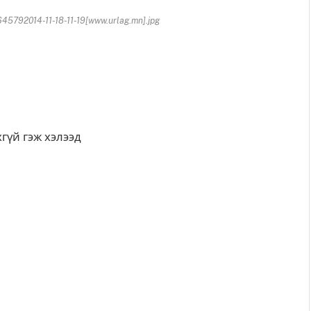
5792014-11-18-11-19[www.urlag.mn].jpg
хгүй гэж хэлээд