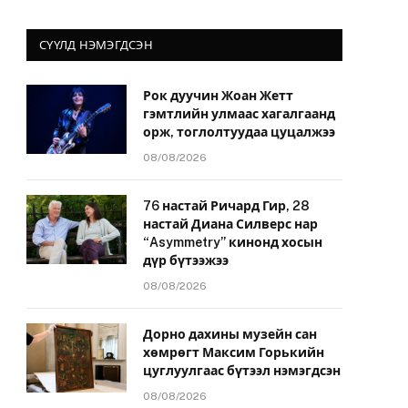
СҮҮЛД НЭМЭГДСЭН
Рок дуучин Жоан Жетт
гэмтлийн улмаас хагалгаанд
орж, тоглолтуудаа цуцалжээ
08/08/2026
76 настай Ричард Гир, 28
настай Диана Силверс нар
“Asymmetry” кинонд хосын
дүр бүтээжээ
08/08/2026
Дорно дахины музейн сан
хөмрөгт Максим Горькийн
цуглуулгаас бүтээл нэмэгдсэн
08/08/2026