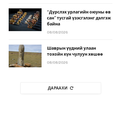
“Дүрслэх урлагийн оюуны өв
сан” тусгай үзэсгэлэнг дэлгэж
байна
08/08/2026
Шаврын үүдний улаан
тохойн хүн чулуун хөшөө
08/08/2026
ДАРААХИ