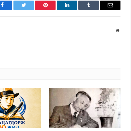
Facebook
Twitter
Pinterest
LinkedIn
Tumblr
Имэйл
Вэбса