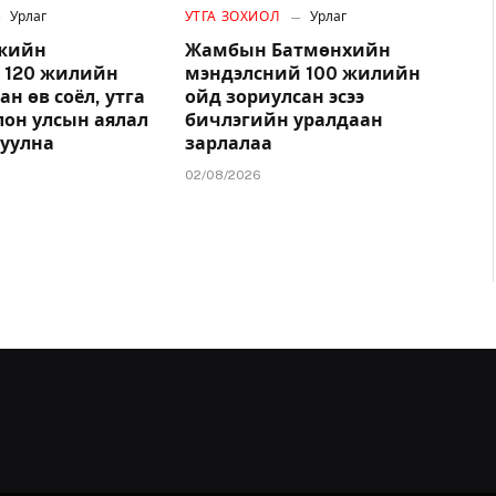
Урлаг
УТГА ЗОХИОЛ
Урлаг
ржийн
Жамбын Батмөнхийн
 120 жилийн
мэндэлсний 100 жилийн
ан өв соёл, утга
ойд зориулсан эсээ
лон улсын аялал
бичлэгийн уралдаан
гуулна
зарлалаа
02/08/2026