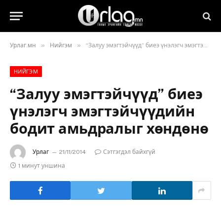
»
»
Урлаг.мн
Нийгэм
“Залуу эмэгтэйчүүд” биеэ үнэлэгч эмэгтэйчүүдийн бодит амьдралыг хөндөнө
НИЙГЭМ
“Залуу эмэгтэйчүүд” биеэ
үнэлэгч эмэгтэйчүүдийн
бодит амьдралыг хөндөнө
Урлаг
21/11/2014
Сэтгэгдэл байхгүй
1 минут уншина