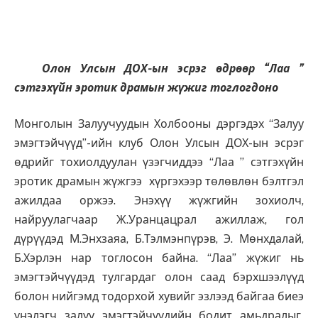
Олон Улсын ДОХ-ын эсрэг өдрөөр “Лаа ”
сэтгэхүйн эротик драмын жүжиг тоглогдоно
Монголын Залуучуудын Холбооны дэргэдэх “Залуу
эмэгтэйчүүд”-ийн клуб Олон Улсын ДОХ-ын эсрэг
өдрийг тохиолдуулан үзэгчиддээ “Лаа ” сэтгэхүйн
эротик драмын жүжгээ хүргэхээр төлөвлөн бэлтгэл
ажилдаа оржээ. Энэхүү жүжгийн зохиолч,
найруулагчаар Ж.Уранцацрал ажиллаж, гол
дүрүүдэд М.Энхзаяа, Б.Тэлмэнпүрэв, Э. Мөнхдалай,
Б.Хэрлэн нар тоглосон байна. “Лаа” жүжиг нь
эмэгтэйчүүдэд тулгардаг олон саад бэрхшээлүүд
болон нийгэмд тодорхой хувийг эзлээд байгаа биеэ
үнэлэгч залуу эмэгтэйчүүдийн бодит амьдралыг