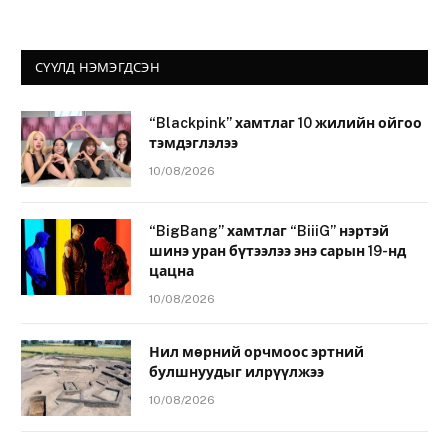
СҮҮЛД НЭМЭГДСЭН
“Blackpink” хамтлаг 10 жилийн ойгоо
тэмдэглэлээ
10/08/2026
“BigBang” хамтлаг “BiiiG” нэртэй
шинэ уран бүтээлээ энэ сарын 19-нд
цацна
10/08/2026
Нил мөрний орчмоос эртний
булшнуудыг илрүүлжээ
10/08/2026