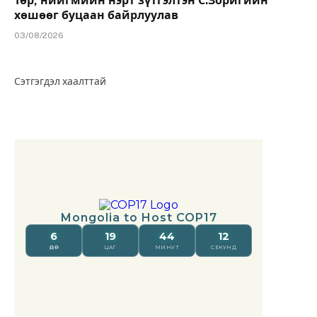
Төр, нийгмийн нэрт зүтгэлтэн С.Зоригийн
хөшөөг буцаан байрлуулав
03/08/2026
Сэтгэгдэл хаалттай