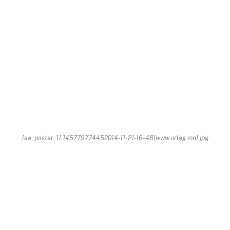
laa_poster_11.145779774452014-11-21-16-48[www.urlag.mn].jpg