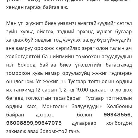
хөндөн гаргаж байгаа аж.
Мөн уг жүжигт биеэ үнэлэгч эмэгтэйчүүдийг сэтгэл
зүйн хувьд ойлгох, тэдний эрхэнд хүнлэг бусаар
хандаж буй явдлыг тод үзүүлэх, залуу бүсгүйчүүдийг
энэ замруу орохоос сэргийлэх зэрэг олон талын ач
холбогдолтой ба нийгмийн томоохон асуудлуудын
нэг болоод байгаа биеэ үнэлэлтийг багасгахад
томоохон хувь нэмэр оруулахуйц жүжиг гэдгээрээ
онцлог юм. Уг жүжиг нь Тусгаар тогтнолын ордны
их танхимд 12 сарын 1, 2-нд 19:00 цагаас тоглогдох
бөгөөд тоглолтын тасалбарыг Тусгаар тогтнолын
ордны касс, Монголын Залуучуудын Холбооны
байран дээрээс болон
99948556,
96008899,99647075
дугаараар холбогдон
захиалж авах боломжтой гэнэ.