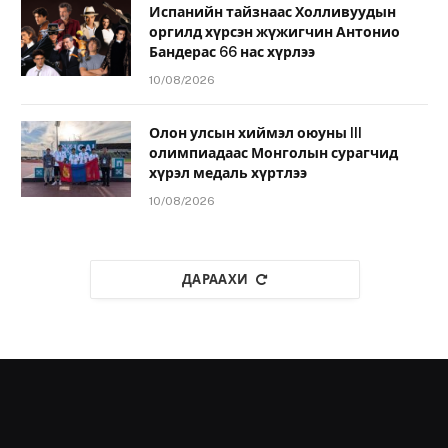
Испанийн тайзнаас Холливуудын
оргилд хүрсэн жүжигчин Антонио
Бандерас 66 нас хүрлээ
10/08/2026
Олон улсын хиймэл оюуны III
олимпиадаас Монголын сурагчид
хүрэл медаль хүртлээ
10/08/2026
ДАРААХИ