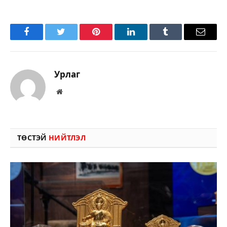
Facebook
Twitter
Pinterest
LinkedIn
Tumblr
Имэйл
Урлаг
Вэбсайт
ТӨСТЭЙ
НИЙТЛЭЛ