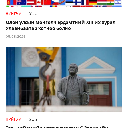
НИЙГЭМ
Урлаг
Олон улсын монголч эрдэмтний XIII их хурал
Улаанбаатар хотноо болно
05/08/2026
НИЙГЭМ
Урлаг