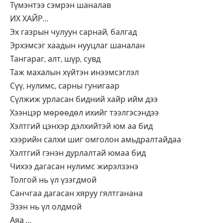
Түмэнтээ сэмрэн шаналав
ИХ ХАЙР…
Эх газрын чулуун сарнай, балгад
Эрхэмсэг хаадын нууцлаг шаналан
Тангараг, алт, шүр, сувд
Таж махалын хүйтэн инээмсэглэл
Сүү, нулимс, сарны гунигаар
Сүлжиж урласан бидний хайр ийм дээ
Хээнцэр мөрөөдөл ихийг тээлгэсэндээ
Хэлтгий цэнхэр дэлхийтэй юм аа бид
хээрийн салхи шиг омголон амьдралтайдаа
Хэлтгий гэнэн дурлалтай юмаа бид
Чихээ дагасан нулимс жирэлзэнэ
Толгой нь үл үзэгдмой
Санчгаа дагасан хяруу гялтганана
Эзэн нь үл олдмой
Аяа …