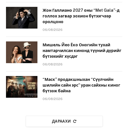
Жон Галлиано 2027 оны “Met Gala”-д
голлох загвар зохион бүтээгчээр
оролцоно
06/08/2026
Мишель Йео Ёко Оногийн тухай
намтарчилсан кинонд түүний дүрийг
бүтээхийг хүсдэг
06/08/2026
“Маск” продакшныхан “Сүүлчийн
шилийн сайн эрс” уран сайхны киног
бүтээж байна
06/08/2026
ДАРААХИ