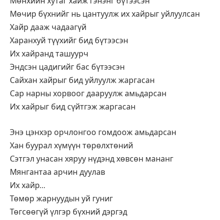
Мөнхийн хутаг хайж гэнэнг бүтээсэн
Мөчир бүхнийг нь цантуулж их хайрыг уйлуулсан
Хайр дааж чадаагүй
Харанхуй түүхийг бид бүтээсэн
Их хайранд ташуурч
Эндсэн цадигийг бас бүтээсэн
Сайхан хайрыг бид уйлуулж жаргасан
Сар нарны хорвоог дааруулж амьдарсан
Их хайрыг бид сүйтгэж жаргасан
Энэ цэнхэр орчлонгоо гомдоож амьдарсан
Хан буурал хүмүүн төрөлхтөний
Сэтгэл унасан хяруу нүдэнд хөвсөн мананг
Мянгантаа арчин дуулав
Их хайр…
Төмөр жарнуудын уй гуниг
Төгсөөгүй үлгэр бүхний дэргэд