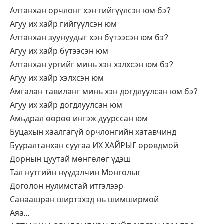
Алтанхан орчлонг хэн гийгүүлсэн юм бэ?
Агуу их хайр гийгүүлсэн юм
Алтанхан зуунуудыг хэн бүтээсэн юм бэ?
Агуу их хайр бүтээсэн юм
Алтанхан ургийг минь хэн хэлхсэн юм бэ?
Агуу их хайр хэлхсэн юм
Амгалан тавиланг минь хэн догдлуулсан юм бэ?
Агуу их хайр догдлуулсан юм
Амьдрал өөрөө ингэж дуурссан юм
Буцахын хаалгагүй орчлонгийн хатавчинд
Бууралтанхан суугаа ИХ ХАЙРЫГ өрөвдмой
Дорнын цуутай мөнгөлөг үдэш
Тал нутгийн нүүдэлчин Монголыг
Доголон нулимстай итгэлээр
Санаашран ширтэхэд нь шимширмой
Аяа…