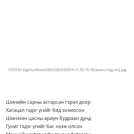
1312130-bigthumbnail5855185942014-11-25-15-16[www.urlag.mn].jpg
Шинийн сарны асгарсан гэрэл доор
Хагацал гэдэг үгийг бид зохиосон
Шинэхэн цасны ариун будраан дунд
Гуниг гэдэг үгийг бас нээж олсон