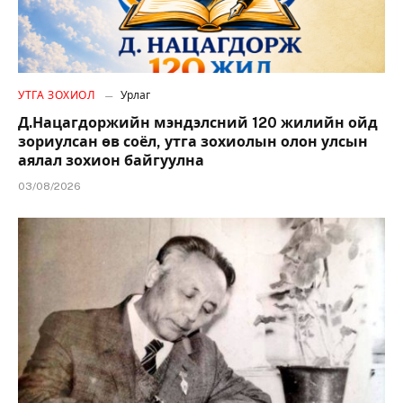
УТГА ЗОХИОЛ
Урлаг
Д.Нацагдоржийн мэндэлсний 120 жилийн ойд
зориулсан өв соёл, утга зохиолын олон улсын
аялал зохион байгуулна
03/08/2026