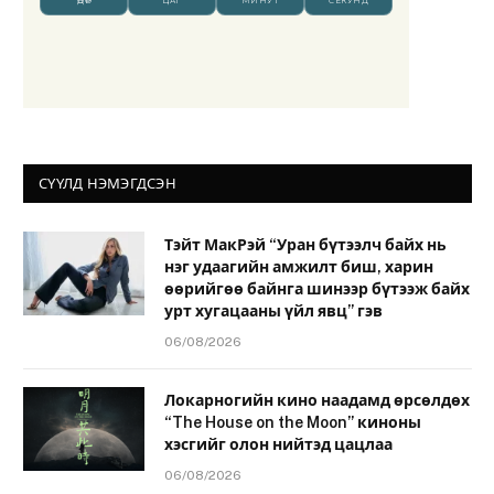
СҮҮЛД НЭМЭГДСЭН
Тэйт МакРэй “Уран бүтээлч байх нь
нэг удаагийн амжилт биш, харин
өөрийгөө байнга шинээр бүтээж байх
урт хугацааны үйл явц” гэв
06/08/2026
Локарногийн кино наадамд өрсөлдөх
“The House on the Moon” киноны
хэсгийг олон нийтэд цацлаа
06/08/2026