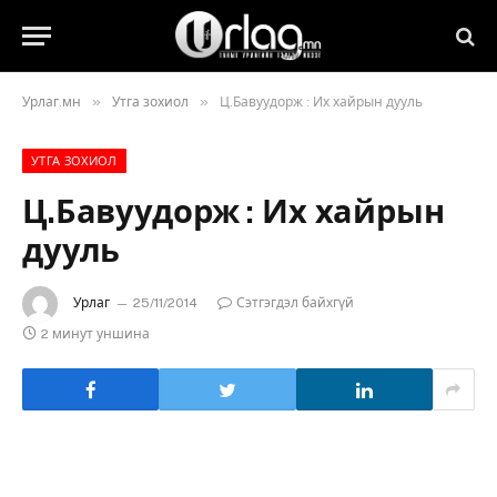
»
»
Урлаг.мн
Утга зохиол
Ц.Бавуудорж : Их хайрын дууль
УТГА ЗОХИОЛ
Ц.Бавуудорж : Их хайрын
дууль
Урлаг
25/11/2014
Сэтгэгдэл байхгүй
2 минут уншина