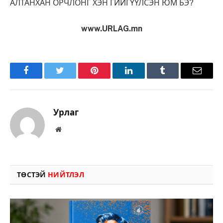
АЛТАНХАН ОРЧЛОНГ ХЭН ГИЙГҮҮЛСЭН ЮМ БЭ?
www.URLAG.mn
Facebook
Twitter
Pinterest
LinkedIn
Tumblr
Имэйл
Урлаг
Вэбсайт
ТӨСТЭЙ
НИЙТЛЭЛ