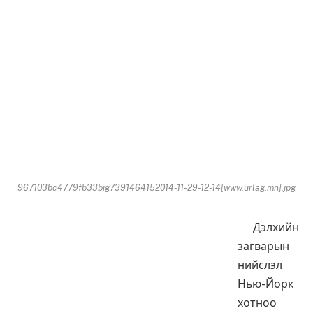
967103bc4779fb33big7391464152014-11-29-12-14[www.urlag.mn].jpg
Дэлхийн
загварын
нийслэл
Нью-Йорк
хотноо