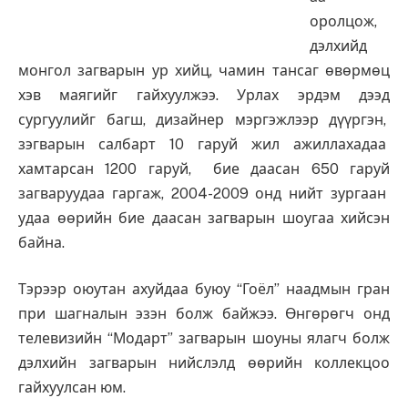
оролцож,
дэлхийд
монгол загварын ур хийц, чамин тансаг өвөрмөц
хэв маягийг гайхуулжээ. Урлах эрдэм дээд
сургуулийг багш, дизайнер мэргэжлээр дүүргэн,
зэгварын салбарт 10 гаруй жил ажиллахадаа
хамтарсан 1200 гаруй, бие даасан 650 гаруй
загваруудаа гаргаж, 2004-2009 онд нийт зургаан
удаа өөрийн бие даасан загварын шоугаа хийсэн
байна.
Тэрээр оюутан ахуйдаа буюу “Гоёл” наадмын гран
при шагналын эзэн болж байжээ. Өнгөрөгч онд
телевизийн “Модарт” загварын шоуны ялагч болж
дэлхийн загварын нийслэлд өөрийн коллекцоо
гайхуулсан юм.