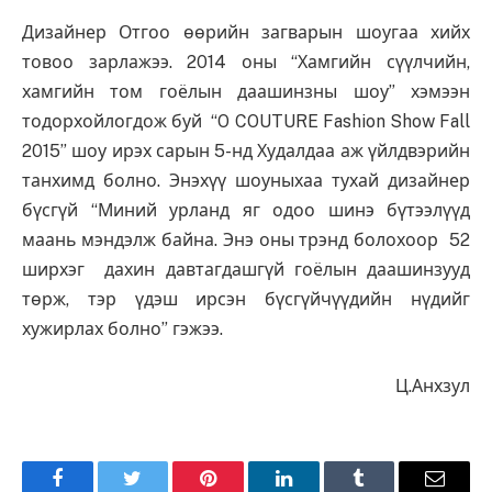
Дизайнер Отгоо өөрийн загварын шоугаа хийх
товоо зарлажээ. 2014 оны “Хамгийн сүүлчийн,
хамгийн том гоёлын даашинзны шоу” хэмээн
тодорхойлогдож буй “O COUTURE Fashion Show Fall
2015” шоу ирэх сарын 5-нд Худалдаа аж үйлдвэрийн
танхимд болно. Энэхүү шоуныхаа тухай дизайнер
бүсгүй “Миний урланд яг одоо шинэ бүтээлүүд
маань мэндэлж байна. Энэ оны трэнд болохоор 52
ширхэг дахин давтагдашгүй гоёлын даашинзууд
төрж, тэр үдэш ирсэн бүсгүйчүүдийн нүдийг
хужирлах болно” гэжээ.
Ц.Анхзул