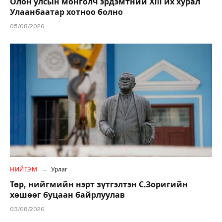
Олон улсын монголч эрдэмтний XIII их хурал
Улаанбаатар хотноо болно
05/08/2026
НИЙГЭМ
Урлаг
Төр, нийгмийн нэрт зүтгэлтэн С.Зоригийн
хөшөөг буцаан байрлуулав
03/08/2026