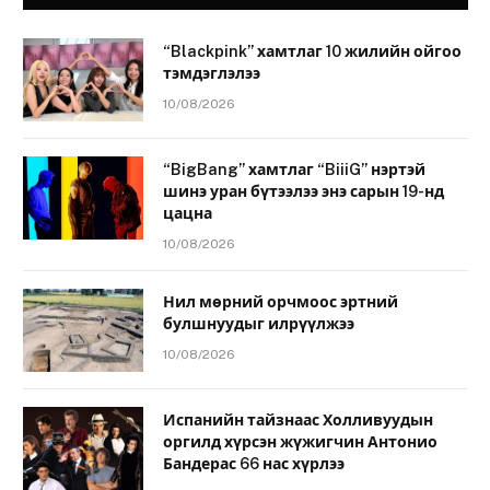
“Blackpink” хамтлаг 10 жилийн ойгоо
тэмдэглэлээ
10/08/2026
“BigBang” хамтлаг “BiiiG” нэртэй
шинэ уран бүтээлээ энэ сарын 19-нд
цацна
10/08/2026
Нил мөрний орчмоос эртний
булшнуудыг илрүүлжээ
10/08/2026
Испанийн тайзнаас Холливуудын
оргилд хүрсэн жүжигчин Антонио
Бандерас 66 нас хүрлээ