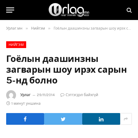
»
»
Урлаг.мн
Нийгэм
Гоёлын даашинзны загварын шоу ирэх сарын 5-нд болно
НИЙГЭМ
Гоёлын даашинзны
загварын шоу ирэх сарын
5-нд болно
Урлаг
29/11/2014
Сэтгэгдэл байхгүй
1 минут уншина