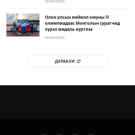
10/08/2026
Олон улсын хиймэл оюуны III
олимпиадаас Монголын сурагчид
хүрэл медаль хүртлээ
10/08/2026
ДАРААХИ