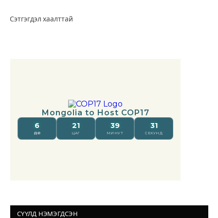
Сэтгэгдэл хаалттай
СҮҮЛД НЭМЭГДСЭН