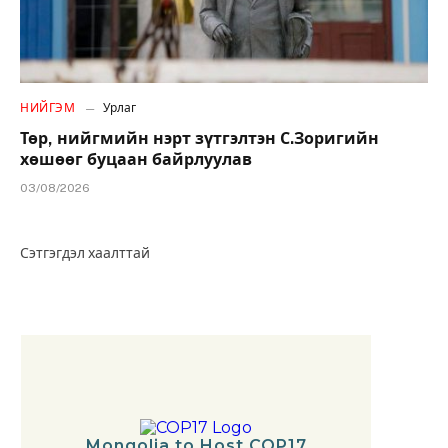
НИЙГЭМ
Урлаг
Төр, нийгмийн нэрт зүтгэлтэн С.Зоригийн
хөшөөг буцаан байрлуулав
03/08/2026
Сэтгэгдэл хаалттай