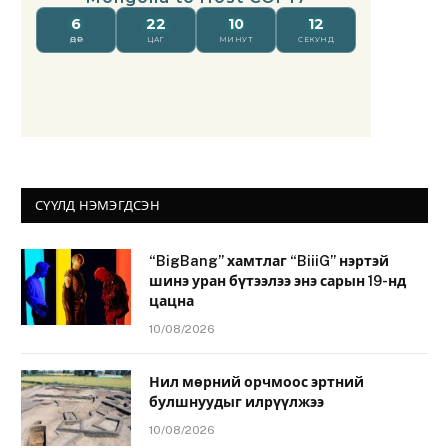
СҮҮЛД НЭМЭГДСЭН
“BigBang” хамтлаг “BiiiG” нэртэй
шинэ уран бүтээлээ энэ сарын 19-нд
цацна
10/08/2026
Нил мөрний орчмоос эртний
булшнуудыг илрүүлжээ
10/08/2026