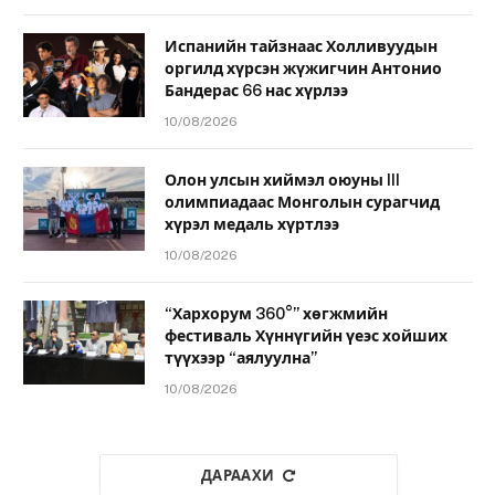
Испанийн тайзнаас Холливуудын
оргилд хүрсэн жүжигчин Антонио
Бандерас 66 нас хүрлээ
10/08/2026
Олон улсын хиймэл оюуны III
олимпиадаас Монголын сурагчид
хүрэл медаль хүртлээ
10/08/2026
“Хархорум 360°” хөгжмийн
фестиваль Хүннүгийн үеэс хойших
түүхээр “аялуулна”
10/08/2026
ДАРААХИ