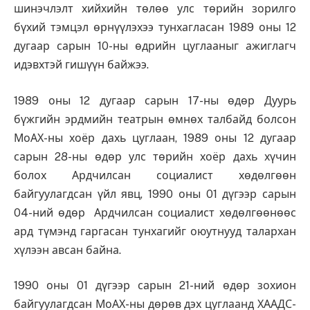
шинэчлэлт хийхийн төлөө улс төрийн зорилго
бүхий тэмцэл өрнүүлэхээ тунхагласан 1989 оны 12
дугаар сарын 10-ны өдрийн цуглааныг ажиглагч
идэвхтэй гишүүн байжээ.
1989 оны 12 дугаар сарын 17-ны өдөр Дуурь
бүжгийн эрдмийн театрын өмнөх талбайд болсон
МоАХ-ны хоёр дахь цуглаан, 1989 оны 12 дугаар
сарын 28-ны өдөр улс төрийн хоёр дахь хүчин
болох Ардчилсан социалист хөдөлгөөн
байгуулагдсан үйл явц, 1990 оны 01 дүгээр сарын
04-ний өдөр Ардчилсан социалист хөдөлгөөнөөс
ард түмэнд гаргасан тунхагийг оюутнууд талархан
хүлээн авсан байна.
1990 оны 01 дүгээр сарын 21-ний өдөр зохион
байгуулагдсан МоАХ-ны дөрөв дэх цуглаанд ХААДС-