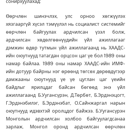
сонирхуулахад:
Өөрчлөн шинэчлэх, улс орноо хөгжүүлэх
хязгааргүй хүсэл тэмүүлэл нь социалист системийг
өөрчлөн байгуулах ардчилсан үзэл болж,
ардчилсан хөдөлгөөнүүдийн үйл ажиллагааг
дэмжин өдөр тутмын үйл ажиллагаанд нь ХААДС-
ийн оюутнууд татагдан орцсон цаг үе бол 1989 оны
намар байлаа. 1989 оны намар ХААДС-ийн ИМФ-
ийн дотуур байрны нэг өрөөнд төгсөх дөрөвдүгээр
дамжааны оюутнууд үе үе цуглан цаг үеийн
байдлыг ярилцдаг байсан бөгөөд энэ үйл
ажиллагаанд Б.Уугансүрэн, Д.Төрбөт, Б.Эрдэнэцогт,
Г.Эрдэнэбилэг, Б.Эрдэнэбат, О.Сайнжаргал нарын
оюутнууд идэвхтэй оролцдог байжээ. Б.Уугансүрэн
Монголын ардчилсан холбоо байгуулагдсанаа
зарлаж, Монгол оронд ардчилсан өөрчлөн