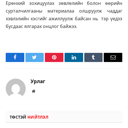
Ерөнхий зохицуулах зөвлөлийн болон өөрийн
сурталчилгааны материалаа олшруулж чаддаг
хэвлэлийн хэсгийг ажиллуулж байсан нь тэр үедээ
бусдаас ялгарах онцлог байжээ.
Facebook
Twitter
Pinterest
LinkedIn
Tumblr
Имэйл
Урлаг
Вэбсайт
ТӨСТЭЙ
НИЙТЛЭЛ