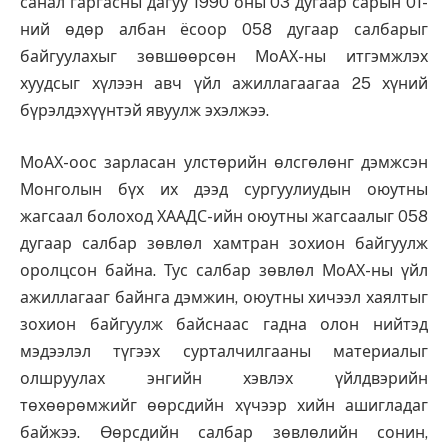
санал гаргасны дагуу 1990 оны 03 дугаар сарын 01-
ний өдөр албан ёсоор 058 дугаар салбарыг
байгуулахыг зөвшөөрсөн МоАХ-ны итгэмжлэх
хуудсыг хүлээн авч үйл ажиллагаагаа 25 хүний
бүрэлдэхүүнтэй явуулж эхэлжээ.
МоАХ-оос зарласан улстөрийн өлсгөлөнг дэмжсэн
Монголын бүх их дээд сургуулиудын оюутны
жагсаал болоход ХААДС-ийн оюутны жагсаалыг 058
дугаар салбар зөвлөл хамтран зохион байгуулж
оролцсон байна. Тус салбар зөвлөл МоАХ-ны үйл
ажиллагааг байнга дэмжин, оюутны хичээл хаялтыг
зохион байгуулж байснаас гадна олон нийтэд
мэдээлэл түгээх сурталчилгааны материалыг
олшруулах энгийн хэвлэх үйлдвэрийн
төхөөрөмжийг өөрсдийн хүчээр хийн ашигладаг
байжээ. Өөрсдийн салбар зөвлөлийн сонин,