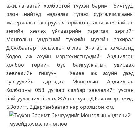
ажиллагаатай холбоотой түүхэн баримт бичгүүд,
олон нийтэд мэдээлэл түгээх сурталчилгааны
материалыг олшруулах зорилгоор ашиглаж байсан
энгийн хэвлэх үйлдвэрийн хэрэгсэл зэргийг
Монголын үндэсний түүхийн музейн захирал
Д.Сүхбаатарт хүлээлгэн өглөө. Энэ арга хэмжээнд
Хөдөө аж ахуйн мэргэжилтнүүдийн Ардчилсан
холбоо төрийн бус байгууллагын удирдах
зөвлөлийн гишүүн, Хөдөө аж ахуйн дээд
сургуулийн дэргэдэх Монголын Ардчилсан
Холбооны 058 дугаар салбар зөвлөлийг үүсгэн
байгуулагчид болох Ж.Алтанхуяг, Д.Бадамсэрээжид,
Б.Зоригт, В.Дарханбаатар нар оролцсон юм.