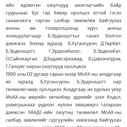
ийн идэвхтэн оюутнууд ажиглагчийн байр
суурьнаас бус гар биеэр оролцох ёстой гэсэн
санаачилга гарган салбар зөвлөлөө байгуулах
анхны ам тохиролцоонд хүрч анхны
зохицуулагчаар Б.Эрдэнцогтыг санал болгон
дэмжжээ. Энэхүү хуралд Б.Уугансүрэн, Д.Төрбөт,
Б.Эрдэнэцогт, Г.Эрдэнэбилэг, Б.Эрдэнэбат,
О.Сайнжаргал, Д.Бадамсэрээжид, Б.Цэвээнпүрэв,
Г.Ганхуяг нарын оюутнууд оролцжээ.
1990 оны 02 дугаар сарын эхээр МоАХ-ны анхдугаар
их хуралд Б.Уугансүрэн, Б.Эрдэнэцогт нар
төлөөлөгчөөр оролцжээ. Анхдугаар их хурлын үеэр
МоАХ-ны мөрийн хөтөлбөр, дүрмийг үзэл бодол,
ухамсрынхаа үүднээс хүлээн зөвшөөрч талархан
дэмжсэн ХААДС-ийн оюутны төлөөлөл МоАХ-ны
салбар зөвлөлийг сургуулийн хэмжээнд байгуулах