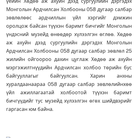
үеийн Хөдөө аж ахуйн дээд сургуулийн дэргэдэх
Монголын Ардчилсан Холбооны 058 дугаар салбар
зөвлөлөөс ардчиллын үйл хэргийг дэмжин
оролцож байсан түүхэн баримт бичгийг Монголын
үндэсний музейд өнөөдөр хүлээлгэн өглөө. Хөдөө
аж ахуйн дээд сургуулийн дэргэдэх Монголын
Ардчилсан Холбооны 058 дугаар салбар зөвлөл 25
жилийн ойгоороо дахин цуглаж Хөдөө аж ахуйн
мэргэжилтнүүдийн Ардчилсан холбоо төрийн бус
байгууллагыг байгуулсан. Харин анхны
хуралдаанаараа 058 дугаар салбар зөвлөлийнхөө
үйл ажиллагаатай холбоотой түүхэн баримт
бичгүүдийг тус музейд хүлээлгэн өгөх шийдвэрийг
гаргасан юм байна.