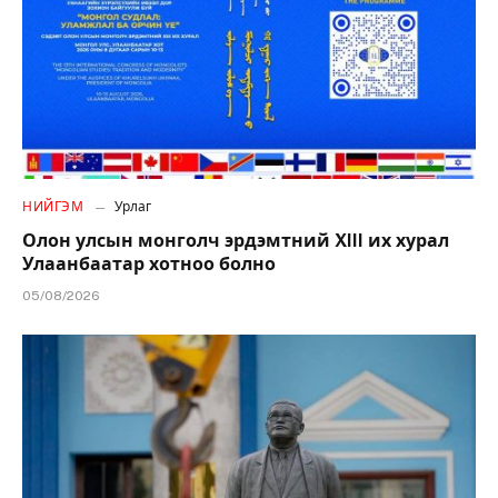
НИЙГЭМ
Урлаг
Олон улсын монголч эрдэмтний XIII их хурал
Улаанбаатар хотноо болно
05/08/2026