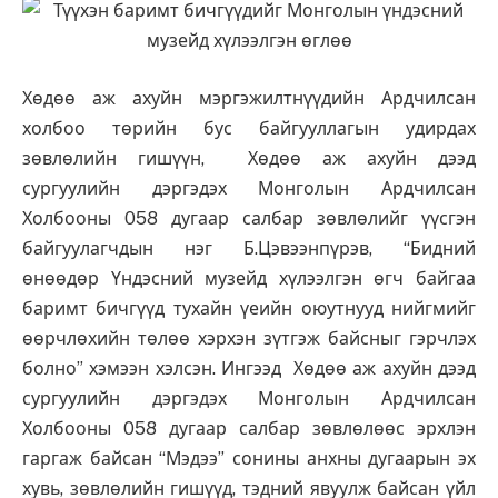
Хөдөө аж ахуйн мэргэжилтнүүдийн Ардчилсан
холбоо төрийн бус байгууллагын удирдах
зөвлөлийн гишүүн, Хөдөө аж ахуйн дээд
сургуулийн дэргэдэх Монголын Ардчилсан
Холбооны 058 дугаар салбар зөвлөлийг үүсгэн
байгуулагчдын нэг Б.Цэвээнпүрэв, “Бидний
өнөөдөр Үндэсний музейд хүлээлгэн өгч байгаа
баримт бичгүүд тухайн үеийн оюутнууд нийгмийг
өөрчлөхийн төлөө хэрхэн зүтгэж байсныг гэрчлэх
болно” хэмээн хэлсэн. Ингээд Хөдөө аж ахуйн дээд
сургуулийн дэргэдэх Монголын Ардчилсан
Холбооны 058 дугаар салбар зөвлөлөөс эрхлэн
гаргаж байсан “Мэдээ” сонины анхны дугаарын эх
хувь, зөвлөлийн гишүүд, тэдний явуулж байсан үйл