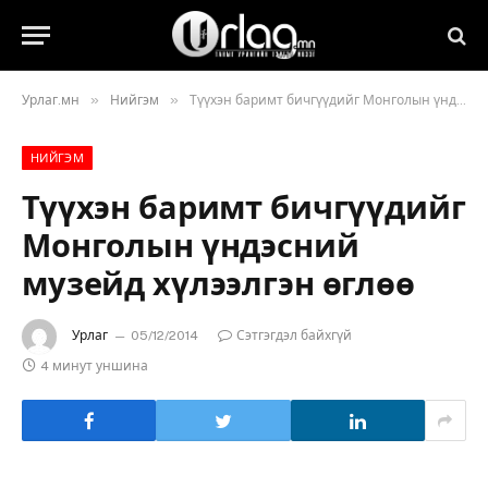
»
»
Урлаг.мн
Нийгэм
Түүхэн баримт бичгүүдийг Монголын үндэсний музейд хүлээлгэн өглөө
НИЙГЭМ
Түүхэн баримт бичгүүдийг
Монголын үндэсний
музейд хүлээлгэн өглөө
Урлаг
05/12/2014
Сэтгэгдэл байхгүй
4 минут уншина