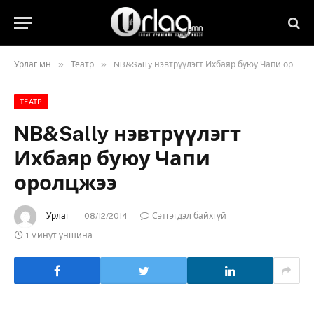
»
»
Урлаг.мн
Театр
NB&Sally нэвтрүүлэгт Ихбаяр буюу Чапи оролцжээ
ТЕАТР
NB&Sally нэвтрүүлэгт
Ихбаяр буюу Чапи
оролцжээ
Урлаг
08/12/2014
Сэтгэгдэл байхгүй
1 минут уншина