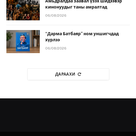
Амьдралдаа заавал үзэх шидээвэр
кинонуудыг таны амралтад
06/08/2026
“Дарма Батбаяр” ном уншигчдад
хүрлээ
06/08/2026
ДАРААХИ