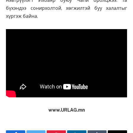
нэвтрүүлэгт Ихбаяр буюу Чапи оролцжээ. Та
бүхэндээ сонирхолтой, хөгжилтэй буу халалтыг
хүргэж байна.
www.URLAG.mn