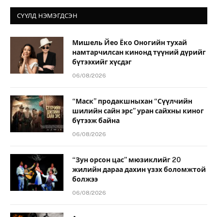
СҮҮЛД НЭМЭГДСЭН
Мишель Йео Ёко Оногийн тухай
намтарчилсан кинонд түүний дүрийг
бүтээхийг хүсдэг
06/08/2026
“Маск” продакшныхан “Сүүлчийн
шилийн сайн эрс” уран сайхны киног
бүтээж байна
06/08/2026
“Зун орсон цас” мюзиклийг 20
жилийн дараа дахин үзэх боломжтой
болжээ
06/08/2026