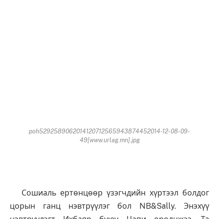
poh5292589062014120712565943874452014-12-08-09-
49[www.urlag.mn].jpg
Сошиаль ертөнцөөр үзэгчдийн хүртээл болдог
цорын ганц нэвтрүүлэг бол NB&Sally. Энэхүү