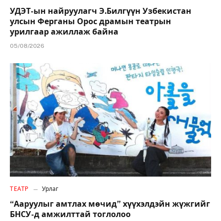
УДЭТ-ын найруулагч Э.Билгүүн Узбекистан
улсын Ферганы Орос драмын театрын
урилгаар ажиллаж байна
05/08/2026
ТЕАТР
Урлаг
“Ааруулыг амтлах мөчид” хүүхэлдэйн жүжгийг
БНСУ-д амжилттай тоглолоо