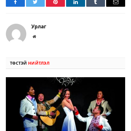
Facebook
Twitter
Pinterest
LinkedIn
Tumblr
Имэйл
Урлаг
Вэбсайт
ТӨСТЭЙ
НИЙТЛЭЛ