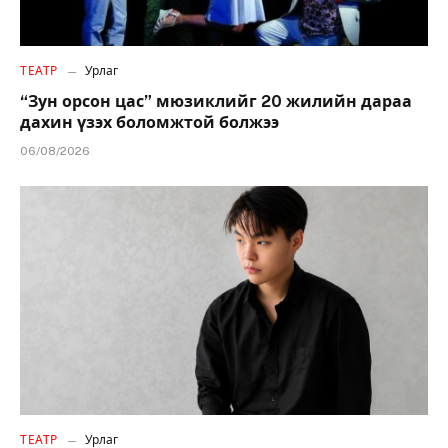
ТЕАТР
Урлаг
“Зун орсон цас” мюзиклийг 20 жилийн дараа
дахин үзэх боломжтой болжээ
06/08/2026
ТЕАТР
Урлаг