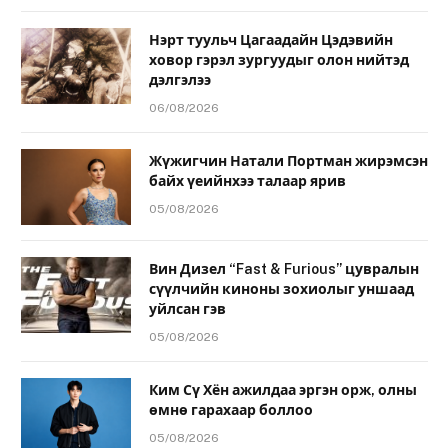
Нэрт туульч Цагаадайн Цэдэвийн
ховор гэрэл зургуудыг олон нийтэд
дэлгэлээ
06/08/2026
Жүжигчин Натали Портман жирэмсэн
байх үеийнхээ талаар ярив
05/08/2026
Вин Дизел “Fast & Furious” цувралын
сүүлчийн киноны зохиолыг уншаад
уйлсан гэв
05/08/2026
Ким Сү Хён ажилдаа эргэн орж, олны
өмнө гарахаар боллоо
05/08/2026