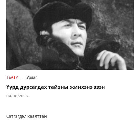
ТЕАТР
Урлаг
Үүрд дурсагдах тайзны жинхэнэ эзэн
04/08/2026
Сэтгэгдэл хаалттай