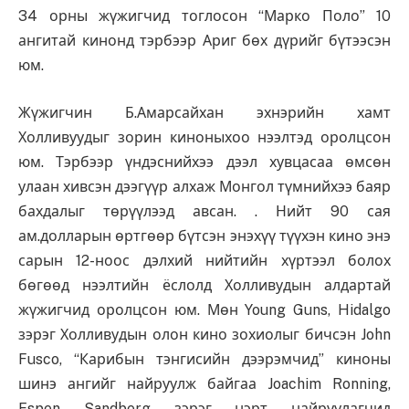
34 орны жүжигчид тоглосон “Марко Поло” 10
ангитай кинонд тэрбээр Ариг бөх дүрийг бүтээсэн
юм.
Жүжигчин Б.Амарсайхан эхнэрийн хамт
Холливуудыг зорин киноныхоо нээлтэд оролцсон
юм. Тэрбээр үндэснийхээ дээл хувцасаа өмсөн
улаан хивсэн дээгүүр алхаж Монгол түмнийхээ баяр
бахдалыг төрүүлээд авсан. . Нийт 90 сая
ам.долларын өртгөөр бүтсэн энэхүү түүхэн кино энэ
сарын 12-ноос дэлхий нийтийн хүртээл болох
бөгөөд нээлтийн ёслолд Холливудын алдартай
жүжигчид оролцсон юм. Мөн Young Guns, Hidalgo
зэрэг Холливудын олон кино зохиолыг бичсэн John
Fusco, “Карибын тэнгисийн дээрэмчид” киноны
шинэ ангийг найруулж байгаа Joachim Ronning,
Espen Sandberg зэрэг нэрт найруулагчид