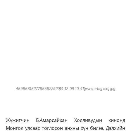
4598581527785582292014-12-08-10-41[www.urlag.mn].jpg
Жүжигчин Б.Амарсайхан Холливудын кинонд
Монгол улсаас тоглосон анхны хүн билээ. Дэлхийн