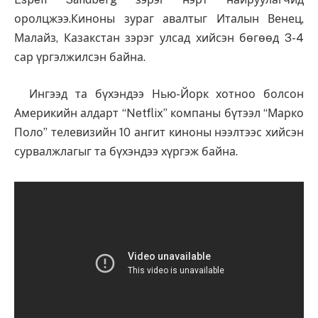
оролцжээ.Киноны зураг авалтыг Италын Венец,
Малайз, Казакстан зэрэг улсад хийсэн бөгөөд 3-4
сар үргэлжилсэн байна.
Ингээд та бүхэндээ Нью-Йорк хотноо болсон
Америкийн алдарт “Netflix” компаны бүтээл “Марко
Поло” телевизийн 10 ангит киноны нээлтээс хийсэн
сурвалжлагыг та бүхэндээ хүргэж байна.