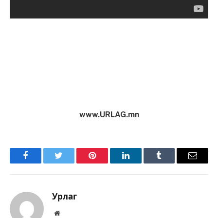
www.URLAG.mn
Facebook
Twitter
Pinterest
LinkedIn
Tumblr
Имэйл
Урлаг
Вэбсайт