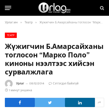
»
»
Урлаг.мн
Театр
Жүжигчин Б.Амарсайханы тоглосон “Марко Поло” киноны нээлтээс хийсэн сурвалжлага
ТЕАТР
Жүжигчин Б.Амарсайханы
тоглосон “Марко Поло”
киноны нээлтээс хийсэн
сурвалжлага
Урлаг
08/12/2014
Сэтгэгдэл байхгүй
1 минут уншина