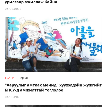
урилгаар ажиллаж байна
05/08/2026
ТЕАТР
Урлаг
“Ааруулыг амтлах мөчид” хүүхэлдэйн жүжгийг
БНСУ-д амжилттай тоглолоо
04/08/2026