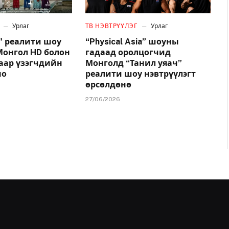
Урлаг
ТВ НЭВТРҮҮЛЭГ
Урлаг
” реалити шоу
“Physical Asia” шоуны
Монгол HD болон
гадаад оролцогчид
аар үзэгчдийн
Монголд “Танил уяач”
но
реалити шоу нэвтрүүлэгт
өрсөлдөнө
27/06/2026