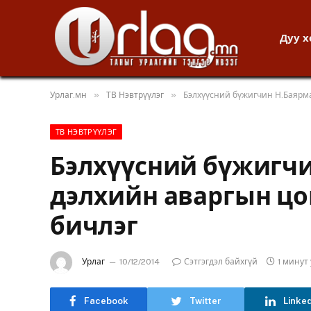
Дуу 
»
»
Урлаг.мн
ТВ Нэвтрүүлэг
Бэлхүүсний бүжигчин Н.Баярм
ТВ НЭВТРҮҮЛЭГ
Бэлхүүсний бүжигч
дэлхийн аваргын цо
бичлэг
Урлаг
10/12/2014
Сэтгэгдэл байхгүй
1 минут
Facebook
Twitter
Linke