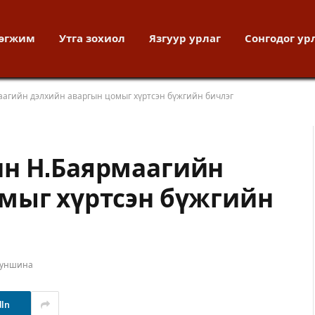
хөгжим
Утга зохиол
Язгуур урлаг
Сонгодог ур
аагийн дэлхийн аваргын цомыг хүртсэн бүжгийн бичлэг
ин Н.Баярмаагийн
мыг хүртсэн бүжгийн
 уншина
dIn