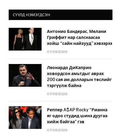
СҮҮЛД НЭМЭГДСЭН
Антонио Бандерас, Мелани
Гриффит нар салснаасаа
хойш “сайн найзууд” хэвээрээ
07/08/2026
Леонардо ДиКаприо
ховордсон амьтдыг аврах
200 сая ам.долларын төслийг
тэргүүлж байна
07/08/2026
Реппер A$AP Rocky “Рианна
яг одоо студид шинэ дуугаа
хийж байгаа” гэв
07/08/2026