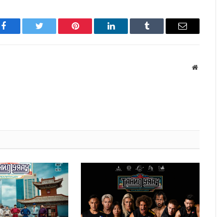
Facebook
Twitter
Pinterest
LinkedIn
Tumblr
Имэйл
Вэбса