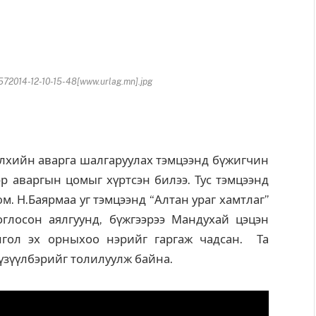
2014-12-10-15-48[www.urlag.mn].jpg
хийн аварга шалгаруулах тэмцээнд бүжигчин
 аваргын цомыг хүртсэн билээ. Тус тэмцээнд
. Н.Баярмаа уг тэмцээнд “Алтан ураг хамтлаг”
глосон аялгуунд, бүжгээрээ Мандухай цэцэн
гол эх орныхоо нэрийг гаргаж чадсан. Та
үзүүлбэрийг толилуулж байна.