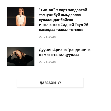
“ТикТок”-т хорт хавдартай
тэмцэж буй амьдралаа
хуваалцдаг байсан
инфлюнсер Сидней Тоул 26
насандаа таалал төгслөө
07/08/2026
Дуучин Ариана Гранде шинэ
цомгоо танилцууллаа
07/08/2026
ДАРААХИ