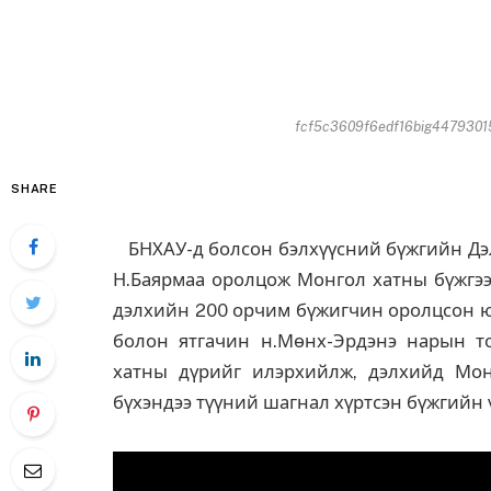
fcf5c3609f6edf16big447930157
SHARE
БНХАУ-д болсон бэлхүүсний бүжгийн Дэл
Н.Баярмаа оролцож Монгол хатны бүжгээр
дэлхийн 200 орчим бүжигчин оролцсон юм
болон ятгачин н.Мөнх-Эрдэнэ нарын то
хатны дүрийг илэрхийлж, дэлхийд Мон
бүхэндээ түүний шагнал хүртсэн бүжгийн 