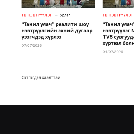
ТВ НЭВТРҮҮЛЭГ
Урлаг
ТВ НЭВТРҮҮЛЭГ
“Танил уяач” реалити шоу
“Танил уяач
нэвтрүүлгийн эхний дугаар
нэвтрүүлэг 
үзэгчдэд хүрлээ
TV8 сувгууд
хүртээл бол
07/07/2026
04/07/2026
Сэтгэгдэл хаалттай