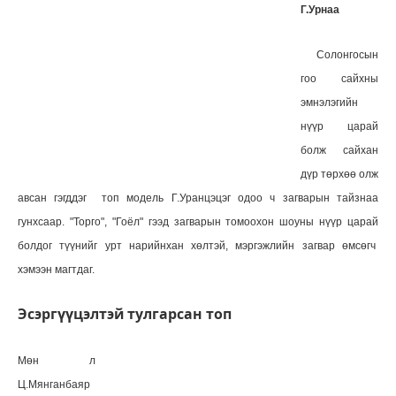
Г.Урнаа
Солонгосын
гоо сайхны
эмнэлэгийн
нүүр царай
болж сайхан
дүр төрхөө олж
авсан гэгддэг топ модель Г.Уранцэцэг одоо ч загварын тайзнаа
гунхсаар. "Торго", "Гоёл" гээд загварын томоохон шоуны нүүр царай
болдог түүнийг урт нарийнхан хөлтэй, мэргэжлийн загвар өмсөгч
хэмээн магтдаг.
Эсэргүүцэлтэй тулгарсан топ
Мөн л
Ц.Мянганбаяр