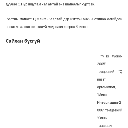
дуучин О.Пүрэвдулам хэл амтай энэ шагналыг хүртсэн.
“Алтны магнат” Ц.Мянганбаяртай дэр нэгтгэн анхны охиноо өлгийдөн
авсан ч салсан гэх таагүй мэдээлэл хөврөх болжээ.
Сайхан бүсгүй
“Miss World-
2005”
тэмцээний “Q
miss”
өргөмжлөл,
“Мисс
Интернэшнл-2
006” тэмцээний
“Олны
таашаал