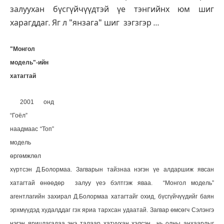
залуухан бүсгүйчүүдтэй үе тэнгийнх юм шиг
харагддаг. Яг л "янзага" шиг зэгзгэр …
"
Монгол
модель"-ийн
хатагтай
2001 онд
“Гоёл”
наадмаас “Топ”
модель
өргөмжлөл
хүртсэн Д.Болормаа. Загварын тайзнаа нэгэн үе алдаршиж явсан
хатагтай өнөөдөр залуу үеэ бэлтгэж яваа.
“Монгол модель”
агентлагийн захирал Д.Болормаа хатагтайг охид, бүсгүйчүүдийг баян
эрхмүүдэд худалддаг гэх яриа тархсан удаатай. Загвар өмсөгч Сэлэнгэ
нэгэн ярицлагадаа энэ талаар хатуухан хэлсэн нь олны анхаарлыг