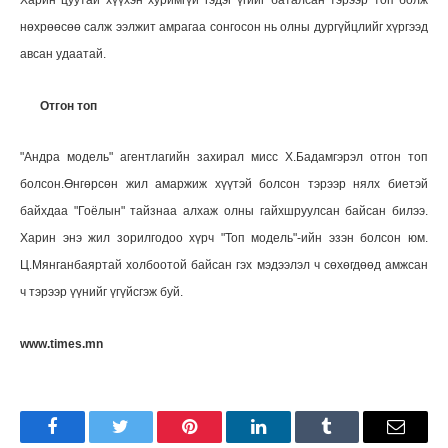
Харин цуутай хүүхэн хуримгүй гэдэг үгийг баталсан тэрээр топ болж
нөхрөөсөө салж ээлжит амрагаа сонгосон нь олны дургүйцлийг хүргээд
авсан удаатай.
Отгон топ
"Андра модель" агентлагийн захирал мисс Х.Бадамгэрэл отгон топ
болсон.Өнгөрсөн жил амаржиж хүүтэй болсон тэрээр нялх биетэй
байхдаа "Гоёлын" тайзнаа алхаж олны гайхшруулсан байсан билээ.
Харин энэ жил зорилгодоо хүрч "Топ модель"-ийн эзэн болсон юм.
Ц.Мянганбаяртай холбоотой байсан гэх мэдээлэл ч сөхөгдөөд амжсан
ч тэрээр үүнийг үгүйсгэж буй.
www.times.mn
Facebook
Twitter
Pinterest
LinkedIn
Tumblr
Имэйл