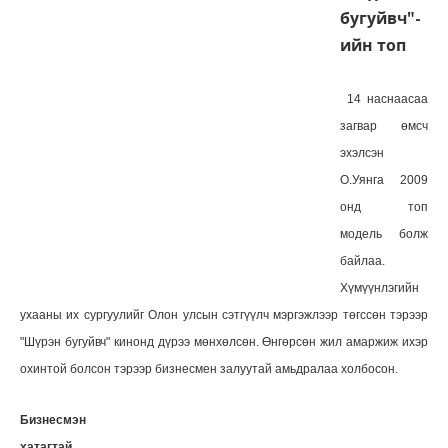
бугуйвч"-
ийн топ
14 наснаасаа
загвар өмсч
эхэлсэн
О.Уянга 2009
онд топ
модель болж
байлаа.
Хүмүүнлэгийн
ухааны их сургуулийг Олон улсын сэтгүүлч мэргэжлээр төгссөн тэрээр
"Шүрэн бугуйвч" кинонд дүрээ мөнхөлсөн. Өнгөрсөн жил амаржиж ихэр
охинтой болсон тэрээр бизнесмен залуутай амьдралаа холбосон.
Бизнесмэн
хатагтай