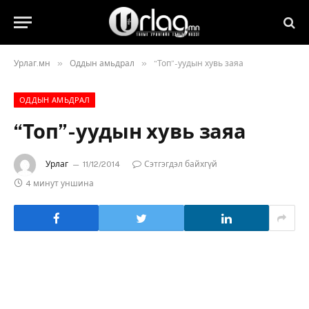
»
»
Урлаг.мн
Оддын амьдрал
“Топ”-уудын хувь заяа
ОДДЫН АМЬДРАЛ
“Топ”-уудын хувь заяа
Урлаг
11/12/2014
Сэтгэгдэл байхгүй
4 минут уншина