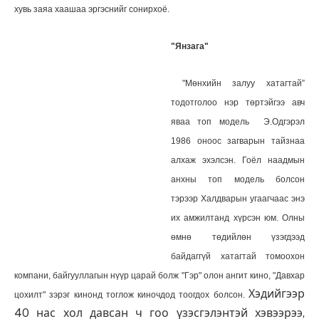
хувь заяа хаашаа эргэснийг сонирхоё.
"Янзага"
"Мөнхийн залуу хатагтай”
тодотголоо нэр төртэйгээ авч
яваа топ модель Э.Одгэрэл
1986 оноос загварын тайзнаа
алхаж эхэлсэн. Гоёл наадмын
анхны топ модель болсон
тэрээр Халдварын угаагчаас энэ
их амжилтанд хүрсэн юм. Олны
өмнө төдийлөн үзэгдээд
байдаггүй хатагтай томоохон
компани, байгууллагын нүүр царай болж "Гэр" олон ангит кино, "Давхар
Хэдийгээр
цохилт" зэрэг кинонд тоглож киночдод тоогдох болсон.
40 нас хол давсан ч гоо үзэсгэлэнтэй хэвээрээ,