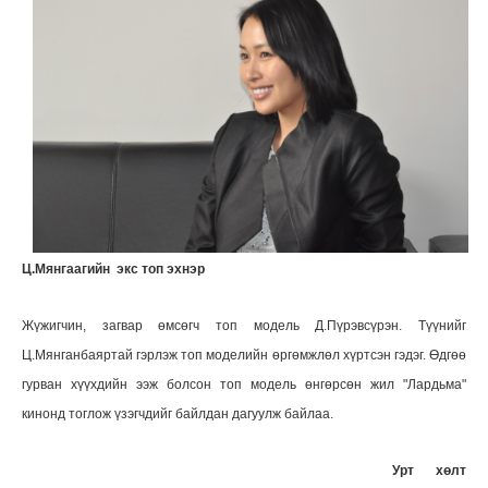
Ц.Мянгаагийн экс топ эхнэр
Жүжигчин, загвар өмсөгч топ модель Д.Пүрэвсүрэн. Түүнийг
Ц.Мянганбаяртай гэрлэж топ моделийн өргөмжлөл хүртсэн гэдэг. Өдгөө
гурван хүүхдийн ээж болсон топ модель өнгөрсөн жил "Лардьма"
кинонд тоглож үзэгчдийг байлдан дагуулж байлаа.
Урт хөлт