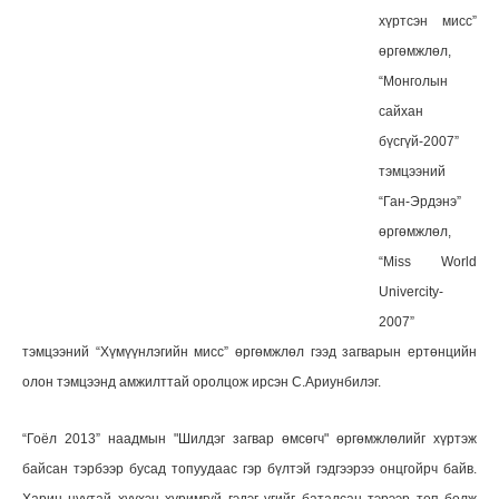
хүртсэн мисс”
өргөмжлөл,
“Монголын
сайхан
бүсгүй-2007”
тэмцээний
“Ган-Эрдэнэ”
өргөмжлөл,
“Miss World
Univercity-
2007”
тэмцээний “Хүмүүнлэгийн мисс” өргөмжлөл гээд загварын ертөнцийн
олон тэмцээнд амжилттай оролцож ирсэн С.Ариунбилэг.
“Гоёл 2013” наадмын "Шилдэг загвар өмсөгч" өргөмжлөлийг хүртэж
байсан тэрбээр бусад топуудаас гэр бүлтэй гэдгээрээ онцгойрч байв.