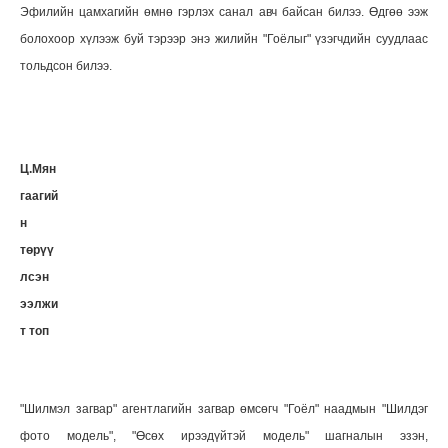
Эфилийн цамхагийн өмнө гэрлэх санал авч байсан билээ. Өдгөө ээж
болохоор хүлээж буй тэрээр энэ жилийн "Гоёлыг" үзэгчдийн суудлаас
тольдсон билээ.
Ц.Мян
гаагий
н
төрүү
лсэн
ээлжи
т топ
"Шилмэл загвар" агентлагийн загвар өмсөгч "Гоёл" наадмын "Шилдэг
фото модель", "Өсөх ирээдүйтэй модель" шагналын эзэн,