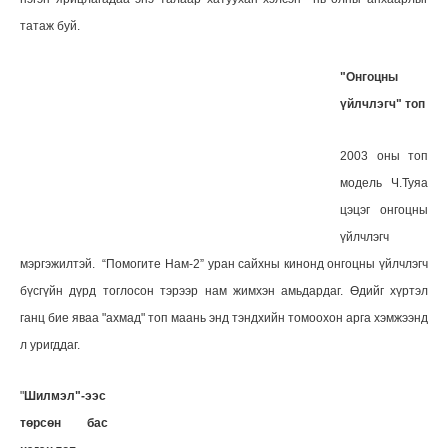
татаж буй.
"Онгоцны
үйлчлэгч" топ
2003 оны топ
модель
Ч.Туяа
цэцэг онгоцны
үйлчлэгч
мэргэжилтэй. “Помогите Нам-2” уран сайхны кинонд онгоцны үйлчлэгч
бүсгүйн дүрд тоглосон тэрээр нам жимхэн амьдардаг. Өдийг хүртэл
ганц бие яваа "ахмад" топ маань энд тэндхийн томоохон арга хэмжээнд
л уригддаг.
"
Шилмэл"-ээс
төрсөн бас