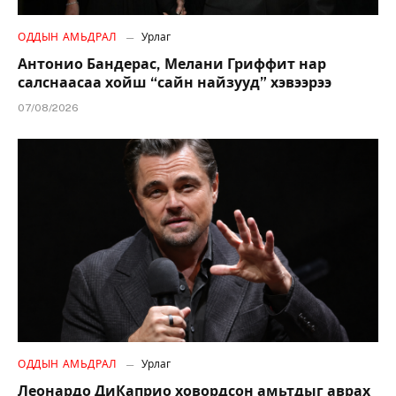
ОДДЫН АМЬДРАЛ
Урлаг
Антонио Бандерас, Мелани Гриффит нар
салснаасаа хойш “сайн найзууд” хэвээрээ
07/08/2026
ОДДЫН АМЬДРАЛ
Урлаг
Леонардо ДиКаприо ховордсон амьтдыг аврах