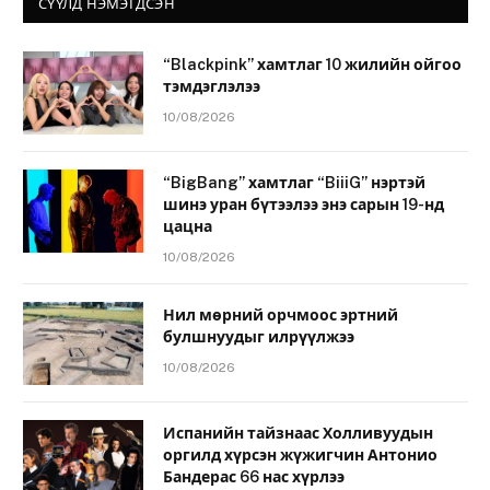
СҮҮЛД НЭМЭГДСЭН
“Blackpink” хамтлаг 10 жилийн ойгоо
тэмдэглэлээ
10/08/2026
“BigBang” хамтлаг “BiiiG” нэртэй
шинэ уран бүтээлээ энэ сарын 19-нд
цацна
10/08/2026
Нил мөрний орчмоос эртний
булшнуудыг илрүүлжээ
10/08/2026
Испанийн тайзнаас Холливуудын
оргилд хүрсэн жүжигчин Антонио
Бандерас 66 нас хүрлээ