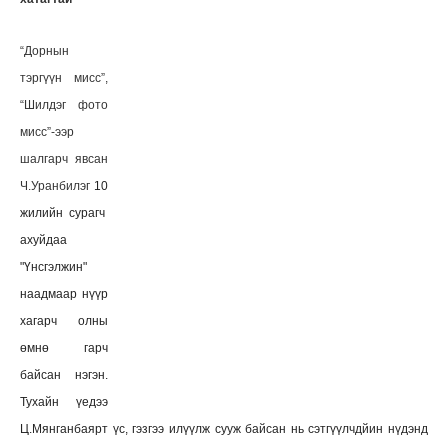
“Дорнын
тэргүүн мисс”,
“Шилдэг фото
мисс”-ээр
шалгарч явсан
Ч.Уранбилэг
10
жилийн сурагч
ахуйдаа
"Үнсгэлжин"
наадмаар нүүр
хагарч олны
өмнө гарч
байсан нэгэн.
Тухайн үедээ
Ц.Мянганбаярт үс, гэзгээ илүүлж сууж байсан нь сэтгүүлчдйин нүдэнд