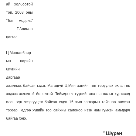
ай холбоотой
топ. 2008 оны
"Топ модель"
Г.Алимаа
цагтаа
Ц.Мянганбаяр
ын нарийн
бичгийн
даргаар
ажиллаж байсан гэдэг. Магадгүй Ц.Мянгаагийн топ төрүүлэх эхлэл нь
эндээс эхлэлтэй бололтой. Тиймдээ ч түүнийг энэ шагналыг хүртэхэд
олон хүн эсэргүүцэж байсан гэдэг. 15 жил загварын тайзнаа алхсан
тэрээр өдгөө хувийн гоо сайхны салоноо нээн нам гүмхэн амьдарч
байгаа гэнэ.
"Шүрэн