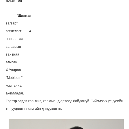
нэгэн топ
“Шилмэл
загвар”
агентлагт 14
наснаасаа
загварын
тайзнаа
алхсан
Х.Ундраа
“Mobicom”
компанид
ажилладаг.
Тэрээр элдэв хов, жив, хэл аманд өртөөд байдаггүй. Тиймдээ ч үе, үеийн
топуудаасаа хамгийн даруухан нь.