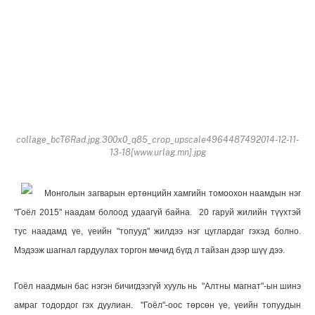
collage_bcT6Rad.jpg.300x0_q85_crop_upscale4964487492014-12-11-
13-18[www.urlag.mn].jpg
Монголын загварын ертөнцийн хамгийн томоохон наамдын нэг
"Гоёл 2015" наадам болоод удаагүй байна. 20 гаруй жилийн түүхтэй
тус наадамд үе, үеийн "топууд" жилдээ нэг цуглардаг гэхэд болно.
Мэдээж шагнал гардуулах торгон мөчид бүгд л тайзан дээр шүү дээ.
Гоёл наадмын бас нэгэн бичигдээгүй хууль нь "Алтны магнат"-ын шинэ
амраг тодордог гэх дуулиан. "Гоёл"-оос төрсөн үе, үеийн топуудын