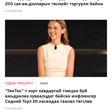
200 сая ам.долларын төслийг тэргүүлж байна
07/08/2026
ОДДЫН АМЬДРАЛ
Урлаг
“ТикТок”-т хорт хавдартай тэмцэж буй
амьдралаа хуваалцдаг байсан инфлюнсер
Сидней Тоул 26 насандаа таалал төгслөө
07/08/2026