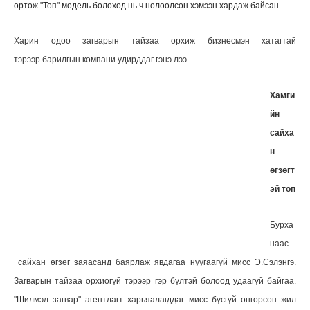
өртөж "Топ" модель болоход нь ч нөлөөлсөн хэмээн хардаж байсан.
Харин одоо загварын тайзаа орхиж бизнесмэн хатагтай
тэрээр барилгын компани удирддаг гэнэ лээ.
Хамги
йн
сайха
н
өгзөгт
эй топ
Бурха
наас
сайхан өгзөг заяасанд баярлаж явдагаа нуугаагүй мисс Э.Сэлэнгэ.
Загварын тайзаа орхиогүй тэрээр гэр бүлтэй болоод удаагүй байгаа.
"Шилмэл загвар" агентлагт харьяалагддаг мисс бүсгүй өнгөрсөн жил