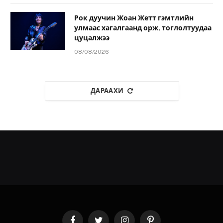
Рок дуучин Жоан Жетт гэмтлийн
улмаас хагалгаанд орж, тоглолтуудаа
цуцалжээ
08/08/2026
ДАРААХИ