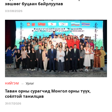
хөшөөг буцаан байрлуулав
03/08/2026
НИЙГЭМ
Урлаг
Таван орны сурагчид Монгол орны түүх,
соёлтой танилцав
31/07/2026