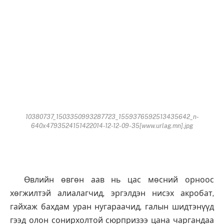
10380737_1503350993287723_1559376592513435642_n-
640x4793524151422014-12-12-09-35[www.urlag.mn].jpg
Өвлийн өвгөн аав нь цас мөсний орноос
хөгжилтэй алиалагчид, эргэлдэн нисэх акробат,
гайхаж бахдам уран нугараачид, галын шидтэнүүд
гээд олон сонирхолтой сюрпризээ цана чаргандаа