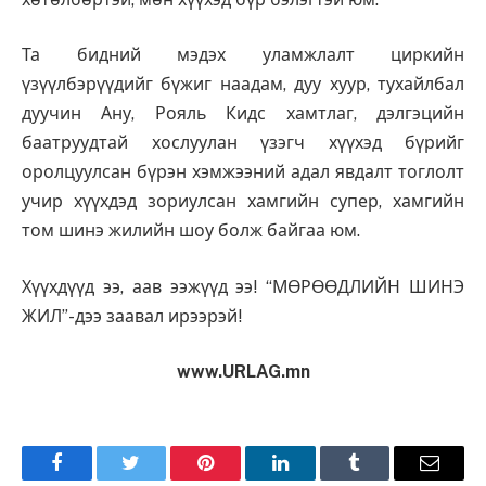
Та бидний мэдэх уламжлалт циркийн
үзүүлбэрүүдийг бүжиг наадам, дуу хуур, тухайлбал
дуучин Ану, Рояль Кидс хамтлаг, дэлгэцийн
баатруудтай хослуулан үзэгч хүүхэд бүрийг
оролцуулсан бүрэн хэмжээний адал явдалт тоглолт
учир хүүхдэд зориулсан хамгийн супер, хамгийн
том шинэ жилийн шоу болж байгаа юм.
Хүүхдүүд ээ, аав ээжүүд ээ! “МӨРӨӨДЛИЙН ШИНЭ
ЖИЛ”-дээ заавал ирээрэй!
www.URLAG.mn
Facebook
Twitter
Pinterest
LinkedIn
Tumblr
Имэйл