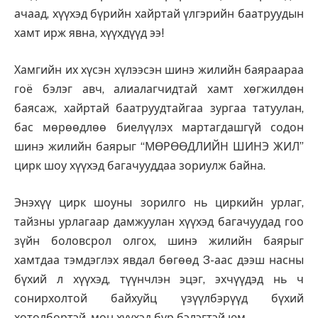
ачаад, хүүхэд бүрийн хайртай үлгэрийн баатруудын
хамт ирж явна, хүүхдүүд ээ!
Хамгийн их хүсэн хүлээсэн шинэ жилийн баяраараа
гоё бэлэг авч, алиалагчидтай хамт хөгжилдөн
баясаж, хайртай баатруудтайгаа зургаа татуулан,
бас мөрөөдлөө биелүүлэх мартагдашгүй содон
шинэ жилийн баярыг “МӨРӨӨДЛИЙН ШИНЭ ЖИЛ”
цирк шоу хүүхэд багачууддаа зориулж байна.
Энэхүү цирк шоуны зорилго нь циркийн урлаг,
тайзны урлагаар дамжуулан хүүхэд багачуудад гоо
зүйн боловсрол олгох, шинэ жилийн баярыг
хамтдаа тэмдэглэх явдал бөгөөд 3-аас дээш насны
бүхий л хүүхэд, түүнчлэн эцэг, эхчүүдэд нь ч
сонирхолтой байхуйц үзүүлбэрүүд бүхий
хөтөлбөртэй, мөн хүүхэд бүр бэлэгтэй юм.