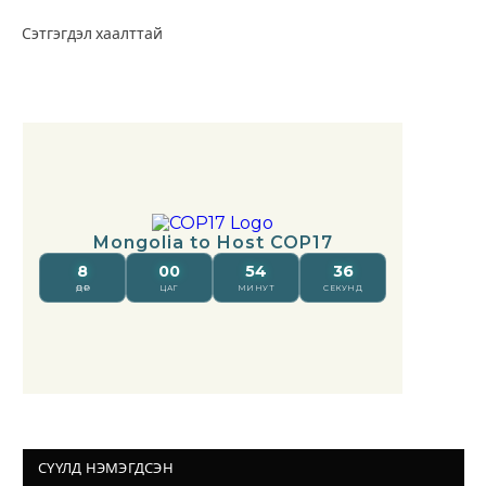
Сэтгэгдэл хаалттай
СҮҮЛД НЭМЭГДСЭН