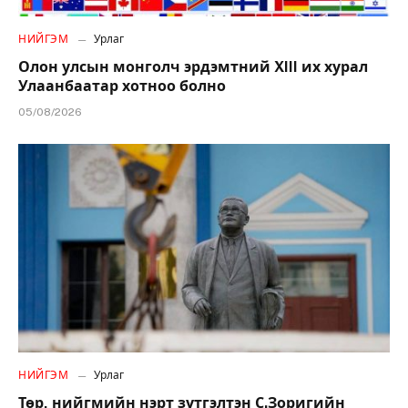
НИЙГЭМ
Урлаг
Олон улсын монголч эрдэмтний XIII их хурал
Улаанбаатар хотноо болно
05/08/2026
НИЙГЭМ
Урлаг
Төр, нийгмийн нэрт зүтгэлтэн С.Зоригийн