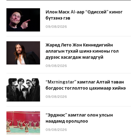
Илон Маск AI-аар “Одиссей” киног
бүтээнэ гэв
09/08/2026
Жаред Лето Жон Кеннедигийн
аллагын тухай шинэ киноны гол
дүрээс хасагдаж магадгүй
09/08/2026
“Mxrningstar” хамтлаг Алтай таван
богдоос тоглолтоо цахимаар хийнэ
09/08/2026
“Эрдэнэс” хамтлаг олон улсын
наадамд оролцлоо
09/08/2026