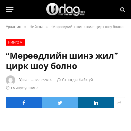
»
»
Урлаг.мн
Нийгэм
“Мөрөөдлийн шинэ жил” цирк шоу болно
НИЙГЭМ
“Мөрөөдлийн шинэ жил”
цирк шоу болно
Урлаг
12/12/2014
Сэтгэгдэл байхгүй
1 минут уншина