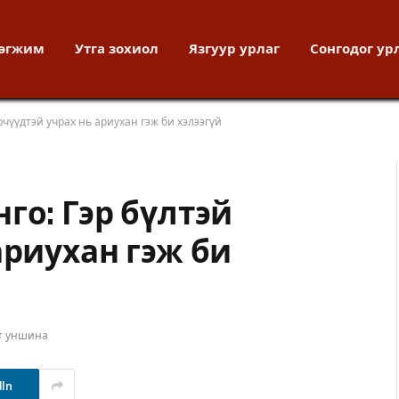
хөгжим
Утга зохиол
Язгуур урлаг
Сонгодог ур
рчүүдтэй учрах нь ариухан гэж би хэлээгүй
го: Гэр бүлтэй
ариухан гэж би
т уншина
dIn