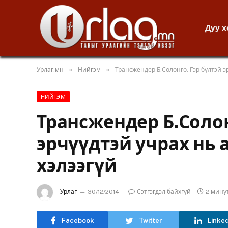
Дуу 
»
»
Урлаг.мн
Нийгэм
Трансжендер Б.Солонго: Гэр бүлтэй э
НИЙГЭМ
Трансжендер Б.Солон
эрчүүдтэй учрах нь 
хэлээгүй
Урлаг
30/12/2014
Сэтгэгдэл байхгүй
2 мину
Facebook
Twitter
Linke