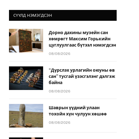
СҮҮЛД НЭМЭГДСЭН
Дорно дахины музейн сан
хөмрөгт Максим Горькийн
цуглуулгаас бүтээл нэмэгдсэн
08/08/2026
“Дүрслэх урлагийн оюуны өв
сан” тусгай үзэсгэлэнг дэлгэж
байна
08/08/2026
Шаврын үүдний улаан
тохойн хүн чулуун хөшөө
08/08/2026