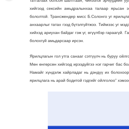
татгалзах болсон шалтгаан, чинээлэг эрчүүдийн у
хийгээд сексийн амьдралынхаа талаар ярьсан э
бололтой. Трансжендер мисс Б.Солонго уг ярилцл
анхаарлыг татах гээд бүтэлгүйтжээ. Тиймээс уг мэ
хийхэд ариухан байдаг гэж үг, өгүүлбэр гараагүй. Г
болохгүй амьдарсаар ирсэн.
Ярилцлагын гол утга санааг сэтгүүлч нь буруу ойлг
Мөн өнгөрсөн хийгээд ирээдүйгээ нэг гарчиг бас 
Намайг хүндэлж хайрладаг нь дэндүү их болохоо
ярилцлага нь арай бодитой гэдгийг ойлголоо” хэмээ