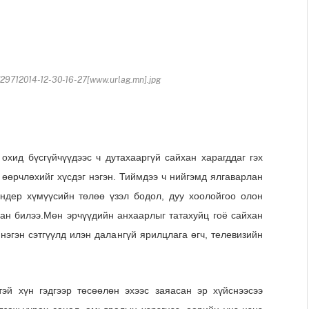
9712014-12-30-16-27[www.urlag.mn].jpg
 бүсгүйчүүдээс ч дутахааргүй сайхан харагддаг гэх
 өөрчлөхийг хүсдэг нэгэн. Тиймдээ ч нийгэмд ялгаварлан
ндер хүмүүсийн төлөө үзэл бодол, дуу хоолойгоо олон
ан билээ.
Мөн эрчүүдийн анхаарлыг татахуйц гоё сайхан
нэгэн сэтгүүлд илэн далангүй ярилцлага өгч, телевизийн
тэй хүн гэдгээр төсөөлөн эхээс заяасан эр хүйснээсээ