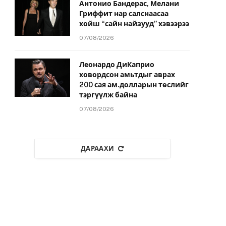
Антонио Бандерас, Мелани
Гриффит нар салснаасаа
хойш “сайн найзууд” хэвээрээ
07/08/2026
Леонардо ДиКаприо
ховордсон амьтдыг аврах
200 сая ам.долларын төслийг
тэргүүлж байна
07/08/2026
ДАРААХИ