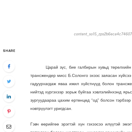
content_so15_zps2b6eca4c746072
SHARE
Царай зүс, бие галбирын хувьд төрөлхийн охид
трансжендер мисс Б.Солонго эхээс заяасан хүйсээ
гадуурхагдаж яваа ижил хүйстнүүд болон трансже
нийтэд хүргэхээр зорьж буйгаа хэвлэлийнхэнд ярьс
зургуудаараа цахим ертөнцөд “од” болсон тэрбээр 
нэвтрүүлэгт уригдсан.
Гэвч өөрийгөө эрэгтэй хүн гэхээсээ илүүтэй эмэг