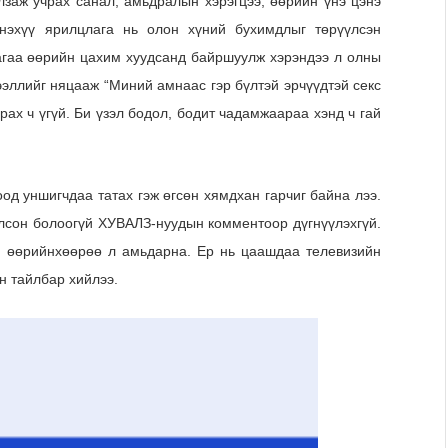
улзаж учрах санал, амьдралын хэрэгцээ, өөрийн үнэ цэнэ
нэхүү ярилцлага нь олон хүний бухимдлыг төрүүлсэн
агаа өөрийн цахим хуудсанд байршуулж хэрэндээ л олны
дээллийг няцааж “Миний амнаас гэр бүлтэй эрчүүдтэй секс
арах ч үгүй. Би үзэл бодол, бодит чадамжаараа хэнд ч гай
оод уншигчдаа татах гэж өгсөн хямдхан гарчиг байна лээ.
болсон болоогүй ХУВАЛЗ-нуудын комментоор дүгнүүлэхгүй.
р өөрийнхөөрөө л амьдарна. Ер нь цаашдаа телевизийн
н тайлбар хийлээ.