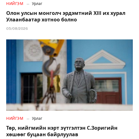
НИЙГЭМ
Урлаг
Олон улсын монголч эрдэмтний XIII их хурал
Улаанбаатар хотноо болно
05/08/2026
НИЙГЭМ
Урлаг
Төр, нийгмийн нэрт зүтгэлтэн С.Зоригийн
хөшөөг буцаан байрлуулав