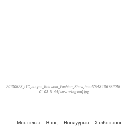
20130523_ITC_stages_Knitwear_Fashion_Show_head7543466752015-
01-03-11-44[www.urlag.mn].jpg
Монголын Ноос, Ноолуурын Холбооноос