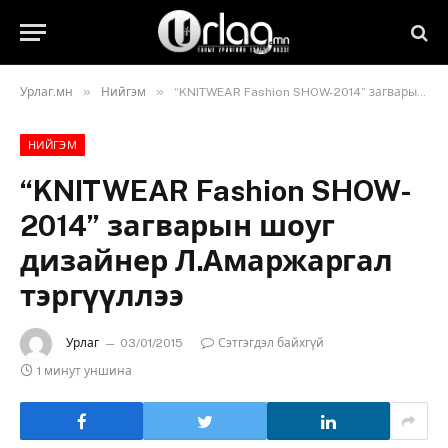
»
»
Урлаг.мн
Нийгэм
“KNITWEAR Fashion SHOW-2014” загварын шоуг дизайнер Л.Амаржаргал тэргүүллээ
НИЙГЭМ
“KNITWEAR Fashion SHOW-
2014” загварын шоуг
дизайнер Л.Амаржаргал
тэргүүллээ
Урлаг
03/01/2015
Сэтгэгдэл байхгүй
1 минут уншина