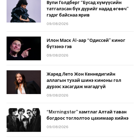
Вупи Голдберг “Бусад хүмүүсийн
татгалзсан бүх дүрийг надад өгөөч”
гэдэг байснаа ярив
09/08/2026
Илон Маск AI-аар “Одиссей” киног
бүтээнэ гэв
09/08/2026
Жаред Лето Жон Кеннедигийн
аллагын тухай шинэ киноны гол
дүрээс хасагдаж магадгүй
09/08/2026
“Mxrningstar” хамтлаг Алтай таван
богдоос тоглолтоо цахимаар хийнэ
09/08/2026