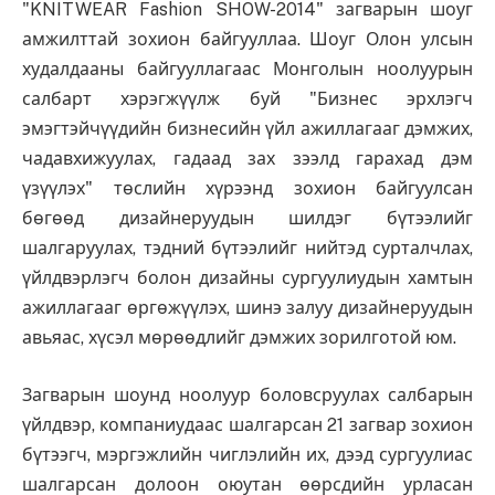
"KNITWEAR Fashion SHOW-2014" загварын шоуг
амжилттай зохион байгууллаа. Шоуг Олон улсын
худалдааны байгууллагаас Монголын ноолуурын
салбарт хэрэгжүүлж буй "Бизнес эрхлэгч
эмэгтэйчүүдийн бизнесийн үйл ажиллагааг дэмжих,
чадавхижуулах, гадаад зах зээлд гарахад дэм
үзүүлэх" төслийн хүрээнд зохион байгуулсан
бөгөөд дизайнеруудын шилдэг бүтээлийг
шалгаруулах, тэдний бүтээлийг нийтэд сурталчлах,
үйлдвэрлэгч болон дизайны сургуулиудын хамтын
ажиллагааг өргөжүүлэх, шинэ залуу дизайнеруудын
авьяас, хүсэл мөрөөдлийг дэмжих зорилготой юм.
Загварын шоунд ноолуур боловсруулах салбарын
үйлдвэр, компаниудаас шалгарсан 21 загвар зохион
бүтээгч, мэргэжлийн чиглэлийн их, дээд сургуулиас
шалгарсан долоон оюутан өөрсдийн урласан