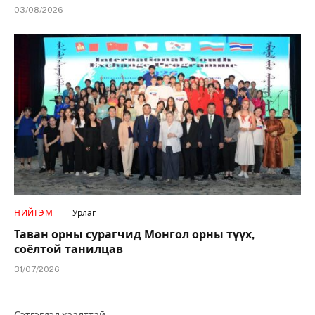
03/08/2026
НИЙГЭМ
Урлаг
Таван орны сурагчид Монгол орны түүх,
соёлтой танилцав
31/07/2026