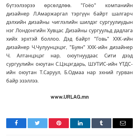
бүтээлээрээ өрсөлдлөө. "Гоёо" компанийн
дизайнер Л.Амаржаргал тэргүүн байрт шалгарч
дэлхийн дизайны чиглэлийн шилдэг сургуулиудын
нэг Лондонгийн Хувцас Дизайны сургуульд дадлага
хийх эрхтэй боллоо. Дэд байрт "Говь" ХХК-ийн
дизайнер Ч.Чулуунцэцэг, "Буян" ХХК-ийн дизайнер
Ч. Алтанцэцэг нар, оюутнуудаас Сити дээд
сургуулийн оюутан С.Цэцэгдарь, ШУТИС-ийн ҮТДС-
ийн оюутан Т.Саруул, Б.Одмаа нар эхний гурван
байр эзэллээ.
www.URLAG.mn
Facebook
Twitter
Pinterest
LinkedIn
Tumblr
Имэйл