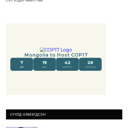
Сэтгэгдэл хаалттай
СҮҮЛД НЭМЭГДСЭН