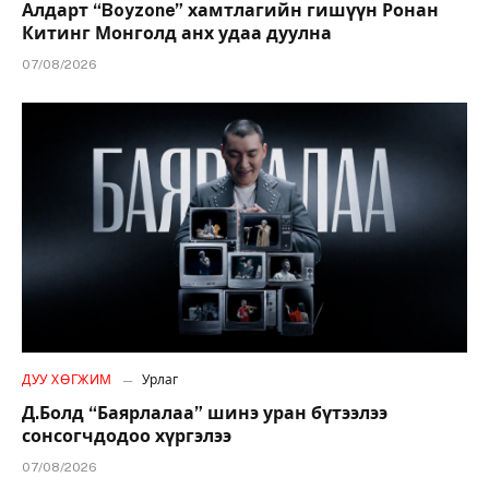
Алдарт “Boyzone” хамтлагийн гишүүн Ронан
Китинг Монголд анх удаа дуулна
07/08/2026
ДУУ ХӨГЖИМ
Урлаг
Д.Болд “Баярлалаа” шинэ уран бүтээлээ
сонсогчдодоо хүргэлээ
07/08/2026