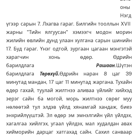
оны
Нэгд
үгээр сарын 7. Лхагва гараг. Билгийн тооллын XVII
жарны "Тийн ялгуусан" хэмээгч модон морин
жилийн өвлийн дунд улаан хулгана сарын шинийн
17. Буд гараг. Үнэг одтой, зургаан цагаан мэнгэтэй
харагчин хонь өдөр. Өдрийн
барилдлага
Рашаан
.
Шүтэн
барилдлага
Төрөхүй
.
Өдрийн наран 8 цаг 39
минутад мандан, 17 цаг 11 минутад жаргана. Тухайн
өдөр гахай, туулай жилтнээ аливаа үйлийг хийхэд
эерэг сайн ба могой, морь жилтнээ сөрөг муу
нөлөөтэй тул элдэв үйлд хянамгай хандаж, биеэ
энхрийлүүштэй. Эл өдөр эм эмнэлгийн үйл үйлдэх,
хагалгаа хийлгэх, угаал үйлдэх, мал худалдан авах
хийморийн дарцаг хатгахад сайн. Сахил санваар