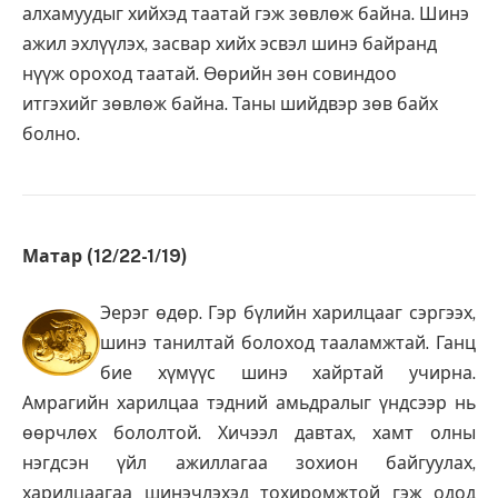
алхамуудыг хийхэд таатай гэж зөвлөж байна. Шинэ
ажил эхлүүлэх, засвар хийх эсвэл шинэ байранд
нүүж ороход таатай. Өөрийн зөн совиндоо
итгэхийг зөвлөж байна. Таны шийдвэр зөв байх
болно.
Матар (12/22-1/19)
Эерэг өдөр. Гэр бүлийн харилцааг сэргээх,
шинэ танилтай болоход тааламжтай. Ганц
бие хүмүүс шинэ хайртай учирна.
Амрагийн харилцаа тэдний амьдралыг үндсээр нь
өөрчлөх бололтой. Хичээл давтах, хамт олны
нэгдсэн үйл ажиллагаа зохион байгуулах,
харилцаагаа шинэчлэхэд тохиромжтой гэж одод