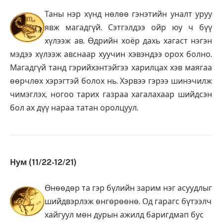
Таны нэр хүнд нөлөө гэнэтийн уналт уруу
явж магадгүй. Сэтгэлдээ ойр юу ч бүү
хүлээж ав. Өдрийн хоёр дахь хагаст нэгэн
мэдээ хүлээж авснаар хуучин хэвэндээ орох болно.
Магадгүй танд гэрийхэнтэйгээ харилцах хэв маягаа
өөрчлөх хэрэгтэй болох нь. Хэрвээ гэрээ шинэчилж
чимэглэх, ногоо тарих газраа хагалахаар шийдсэн
бол ах дүү нараа татан оролцуул.
Нум (11/22-12/21)
Өнөөдөр та гэр бүлийн зарим нэг асуудлыг
шийдвэрлэж өнгөрөөнө. Од гарагс бүтээлч
хайгуул мөн дурын ажилд баригдмап бус