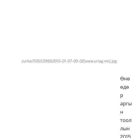
zurhai1105539662015-01-07-09-02[www.urlag.mn].jpg
Өнө
өдө
р
аргы
н
тоол
лын
2015