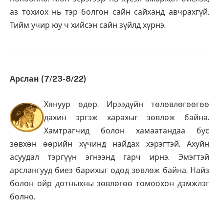
аз тохиох нь тэр болгон сайн сайханд авчрахгүй.
Тийм учир юу ч хийсэн сайн зүйлд хүрнэ.
Арслан (7/23-8/22)
Хянуур өдөр. Ирээдүйн төлөвлөгөөгөө
дахин эргэж харахыг зөвлөж байна.
Хамтрагчид болон хамаатандаа бус
зөвхөн өөрийн хүчинд найдах хэрэгтэй. Ахуйн
асуудал тэргүүн эгнээнд гарч ирнэ. Эмэгтэй
арслангууд биеэ барихыг одод зөвлөж байна. Найз
болон ойр дотныхны зөвлөгөө томоохон дэмжлэг
болно.