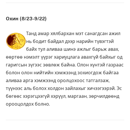
Охин (8/23-9/22)
Танд амар хялбархан мэт санагдсан ажил
нь бодит байдал дээр нарийн түвэгтэй
байх тул аливаа шинэ ажлыг барьж авах,
өөртөө нэмэлт үүрэг хариуцлага авахгүй байхыг од
гаригсын зүгээс зөвлөж байна. Олон хүнтэй газраас
болон олон нийтийн хэмжээнд зохиогдож байгаа
аливаа арга хэмжээнд оролцохоос татгалзаж,
түүнээс аль болох холдон зайлахыг хичээгээрэй. Эс
бөгөөс хэрэгцээгүй хэрүүл, маргаан, зөрчилдөөнд
орооцолдох болно.