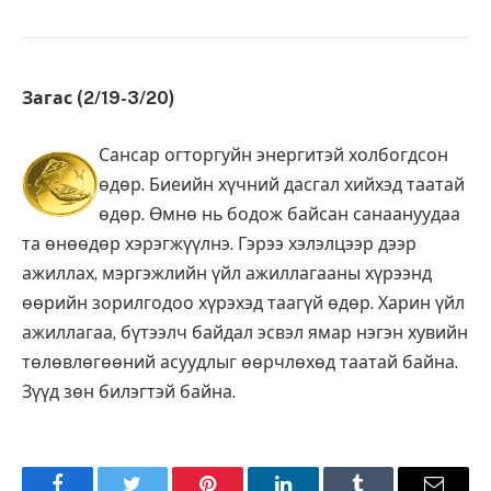
Загас (2/19-3/20)
Сансар огторгуйн энергитэй холбогдсон
өдөр. Биеийн хүчний дасгал хийхэд таатай
өдөр. Өмнө нь бодож байсан санаануудаа
та өнөөдөр хэрэгжүүлнэ. Гэрээ хэлэлцээр дээр
ажиллах, мэргэжлийн үйл ажиллагааны хүрээнд
өөрийн зорилгодоо хүрэхэд таагүй өдөр. Харин үйл
ажиллагаа, бүтээлч байдал эсвэл ямар нэгэн хувийн
төлөвлөгөөний асуудлыг өөрчлөхөд таатай байна.
Зүүд зөн билэгтэй байна.