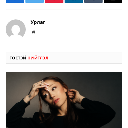
Facebook
Twitter
Pinterest
LinkedIn
Tumblr
Имэйл
Урлаг
Вэбсайт
ТӨСТЭЙ
НИЙТЛЭЛ