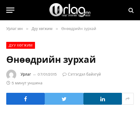
»
»
Урлаг.мн
Дуу хөгжим
Өнөөдрийн зурхай
ДУУ ХӨГЖИМ
Өнөөдрийн зурхай
Урлаг
07/01/2015
Сэтгэгдэл байхгүй
5 минут уншина