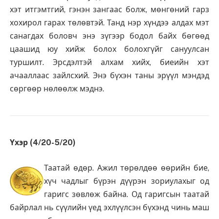
хэт итгэмтгий, гэнэн зангаас болж, мөнгөний гарз
хохирол гарах төлөвтэй. Танд нэр хүндээ алдах мэт
санагдах боловч энэ зүгээр бодол байх бөгөөд
цаашид юу хийж болох болохгүйг сануулсан
туршилт. Эрсдэлтэй алхам хийх, биеийн хэт
ачааллаас зайлсхий. Энэ бүхэн таны эрүүл мэндэд
сөргөөр нөлөөлж мэднэ.
Үхэр (4/20-5/20)
Таатай өдөр. Ажил төрөлдөө өөрийн бие,
хүч чадлыг бүрэн дүүрэн зориулахыг од
гаригс зөвлөж байна. Од гаригсын таатай
байрлал нь сүүлийн үед эхлүүлсэн бүхэнд чинь маш