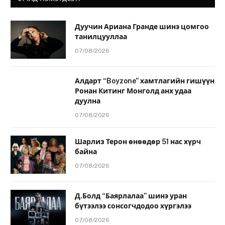
Дуучин Ариана Гранде шинэ цомгоо
танилцууллаа
07/08/2026
Алдарт “Boyzone” хамтлагийн гишүүн
Ронан Китинг Монголд анх удаа
дуулна
07/08/2026
Шарлиз Терон өнөөдөр 51 нас хүрч
байна
07/08/2026
Д.Болд “Баярлалаа” шинэ уран
бүтээлээ сонсогчдодоо хүргэлээ
07/08/2026