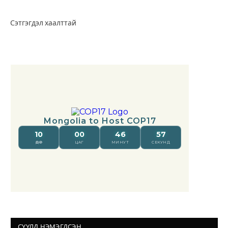
Сэтгэгдэл хаалттай
СҮҮЛД НЭМЭГДСЭН