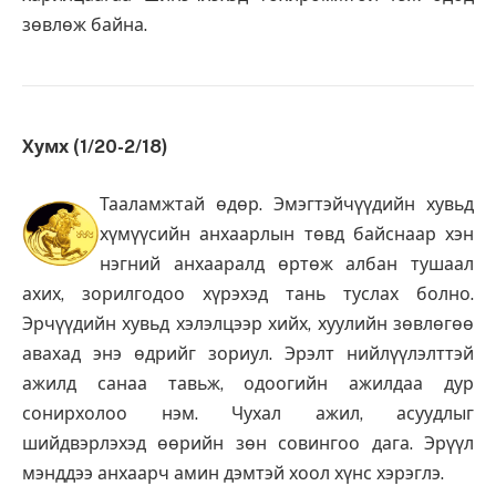
зөвлөж байна.
Хумх (1/20-2/18)
Тааламжтай өдөр. Эмэгтэйчүүдийн хувьд
хүмүүсийн анхаарлын төвд байснаар хэн
нэгний анхааралд өртөж албан тушаал
ахих, зорилгодоо хүрэхэд тань туслах болно.
Эрчүүдийн хувьд хэлэлцээр хийх, хуулийн зөвлөгөө
авахад энэ өдрийг зориул. Эрэлт нийлүүлэлттэй
ажилд санаа тавьж, одоогийн ажилдаа дур
сонирхолоо нэм. Чухал ажил, асуудлыг
шийдвэрлэхэд өөрийн зөн совингоо дага. Эрүүл
мэнддээ анхаарч амин дэмтэй хоол хүнс хэрэглэ.