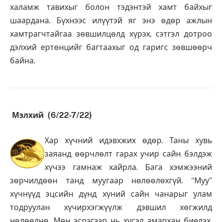
халамж тавихыг болон тэдэнтэй хамт байхыг
шаардана. Бүхнээс илүүтэй яг энэ өдөр ажлын
хамтрагчтайгаа зөвшилцөлд хүрэх, сэтгэл дотроо
дэлхий ертөнцийг багтаахыг од гаригс зөвшөөрч
байна.
Мэлхий (6/22-7/22)
Хар хүчний идэвхжих өдөр. Таны хувь
заяанд өөрчлөлт гарах учир сайн бэлдэж
хүчээ гамнаж хайрла. Бага хэмжээний
зөрчилдөөн танд муугаар нөлөөлөхгүй. “Муу”
хүчнүүд эцсийн дүнд хүний сайн чанарыг улам
тодруулан хүчирхэгжүүлж дэвшил хөгжилд
нөлөөлнө. Мөн эсрэгээр нь хүсэл амархан биелэх,