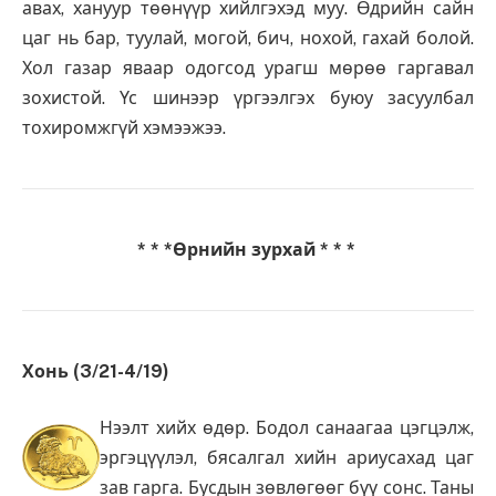
авах, хануур төөнүүр хийлгэхэд муу. Өдрийн сайн
цаг нь бар, туулай, могой, бич, нохой, гахай болой.
Хол газар яваар одогсод урагш мөрөө гаргавал
зохистой. Үс шинээр үргээлгэх буюу засуулбал
тохиромжгүй хэмээжээ.
* * *Өрнийн зурхай * * *
Хонь (3/21-4/19)
Нээлт хийх өдөр. Бодол санаагаа цэгцэлж,
эргэцүүлэл, бясалгал хийн ариусахад цаг
зав гарга. Бусдын зөвлөгөөг бүү сонс. Таны