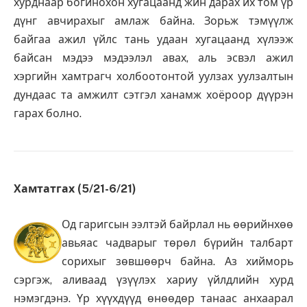
хурднаар богинохон хугацаанд жин дарах их том үр
дүнг авчирахыг амлаж байна. Зорьж тэмүүлж
байгаа ажил үйлс тань удаан хугацаанд хүлээж
байсан мэдээ мэдээлэл авах, аль эсвэл ажил
хэргийн хамтрагч холбоотонтой уулзах уулзалтын
дундаас та амжилт сэтгэл ханамж хоёроор дүүрэн
гарах болно.
Хамтатгах (5/21-6/21)
Од гаригсын ээлтэй байрлал нь өөрийнхөө
авьяас чадварыг төрөл бүрийн талбарт
сорихыг зөвшөөрч байна. Аз хийморь
сэргэж, аливаад үзүүлэх хариу үйлдлийн хурд
нэмэгдэнэ. Үр хүүхдүүд өнөөдөр танаас анхаарал