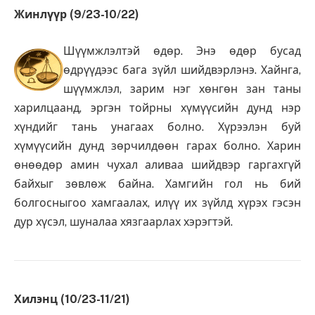
Жинлүүр (9/23-10/22)
Шүүмжлэлтэй өдөр. Энэ өдөр бусад
өдрүүдээс бага зүйл шийдвэрлэнэ. Хайнга,
шүүмжлэл, зарим нэг хөнгөн зан таны
харилцаанд, эргэн тойрны хүмүүсийн дунд нэр
хүндийг тань унагаах болно. Хүрээлэн буй
хүмүүсийн дунд зөрчилдөөн гарах болно. Харин
өнөөдөр амин чухал аливаа шийдвэр гаргахгүй
байхыг зөвлөж байна. Хамгийн гол нь бий
болгосныгоо хамгаалах, илүү их зүйлд хүрэх гэсэн
дур хүсэл, шуналаа хязгаарлах хэрэгтэй.
Хилэнц (10/23-11/21)