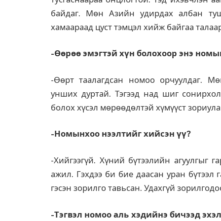
байдаг. Мөн Азийн удирдах албан ту
хамаараад цуст тэмцэл хийж байгаа талаар
-Өөрөө эмэгтэй хүн болохоор энэ номыг
-Өөрт таалагдсан номоо орчуулдаг. Мө
унших дуртай. Тэгээд над шиг сонирхол
болох хүсэл мөрөөдөлтэй хүмүүст зориула
-Номынхоо нээлтийг хийсэн үү?
-Хийгээгүй. Хүний бүтээлийн агуулгыг га
ажил. Гэхдээ би бие даасан уран бүтээл
гэсэн зорилго тавьсан. Удахгүй зорилгодо
-Тэгвэл номоо аль хэдийнэ бичээд эхэл