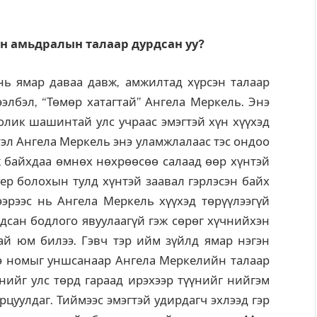
йн амьдралын талаар дурдсан уу?
нь ямар даваа давж, амжилтад хүрсэн талаар
лбэл, “Төмөр хатагтай” Ангела Меркель. Энэ
толик шашинтай улс учраас эмэгтэй хүн хүүхэд
Гэтэл Ангела Меркель энэ уламжлалаас тэс ондоо
ж байхдаа өмнөх нөхрөөсөө салаад өөр хүнтэй
ер болохын тулд хүнтэй заавал гэрлэсэн байх
ээрээс нь Ангела Меркель хүүхэд төрүүлээгүй
ндсан бодлого явуулаагүй гэж сөрөг хүчнийхэн
ай юм билээ. Гэвч тэр ийм зүйлд ямар нэгэн
нэ номыг уншсанаар Ангела Меркелийн талаар
нийг улс төрд гараад ирэхээр түүнийг нийгэм
рцуулдаг. Тиймээс эмэгтэй удирдагч эхлээд гэр