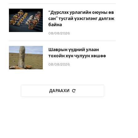
“Дүрслэх урлагийн оюуны өв
сан” тусгай үзэсгэлэнг дэлгэж
байна
08/08/2026
Шаврын үүдний улаан
тохойн хүн чулуун хөшөө
08/08/2026
ДАРААХИ