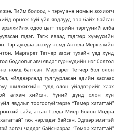
лжээ. Тийм болоод ч тэрүү энэ номын зохиогч
хийд өрнөж буй үйл явдлууд өөр байх байсан
ар эрэлхийлж одоо цагт төрийн тэргүүний алба
улзсан гэдэг. Тэгж яваад тэдгээр хүмүүсийн
эн. Тэр дундаа энэхүү номд Ангела Меркелийн
тон, Маргарет Тетчер зэрэг тухайн үед хүнд
гол бодлогыг авч явдаг гүрнүүдийн нэг болтол
энэ номд багтсан. Маргарет Тетчер бол олон
эл, үйлдвэрлэлд тулгуурласан эдийн засгаас
 руу шилжихийн тулд олон үйлдвэрийг хаах
той алхам хийсэн. Үүний дүнд олон хүн
йл явдлыг тоогоогүйгээрээ “Төмөр хатагтай”
Ерөнхий сайд агсан Голда Миер болон Индра
хатагтай” гэж нэрлэдэг байсан. Эдгээр эмэгтэй
ай зогсч чаддаг байснаараа “Төмөр хатагтай”