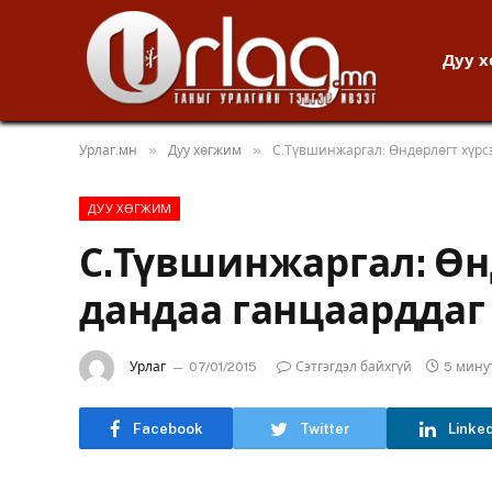
Дуу 
»
»
Урлаг.мн
Дуу хөгжим
С.Түвшинжаргал: Өндөрлөгт хүрс
ДУУ ХӨГЖИМ
С.Түвшинжаргал: Өн
дандаа ганцаарддаг
Урлаг
07/01/2015
Сэтгэгдэл байхгүй
5 мину
Facebook
Twitter
Linke