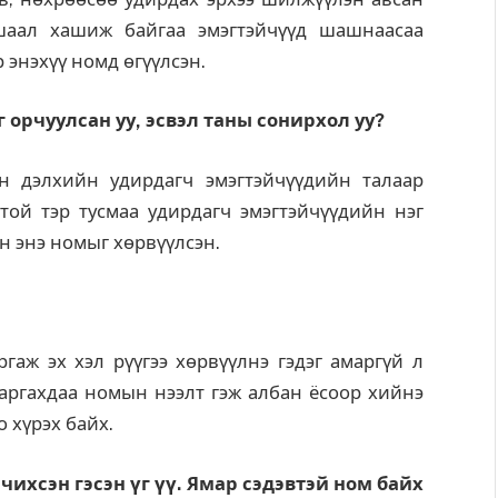
шаал хашиж байгаа эмэгтэйчүүд шашнаасаа
 энэхүү номд өгүүлсэн.
 орчуулсан уу, эсвэл таны сонирхол уу?
н дэлхийн удирдагч эмэгтэйчүүдийн талаар
той тэр тусмаа удирдагч эмэгтэйчүүдийн нэг
н энэ номыг хөрвүүлсэн.
ргаж эх хэл рүүгээ хөрвүүлнэ гэдэг амаргүй л
 гаргахдаа номын нээлт гэж албан ёсоор хийнэ
о хүрэх байх.
чихсэн гэсэн үг үү. Ямар сэдэвтэй ном байх