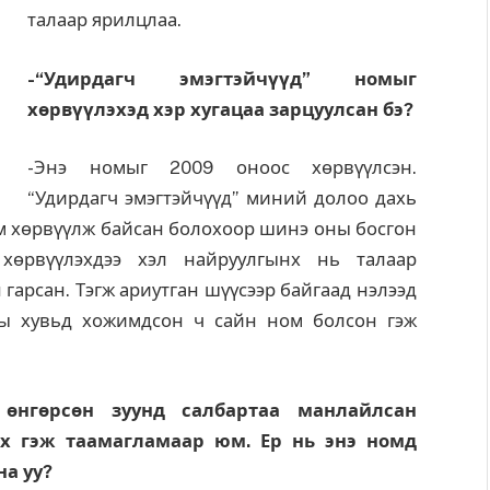
талаар ярилцлаа.
-“Удирдагч эмэгтэйчүүд” номыг
хөрвүүлэхэд хэр хугацаа зарцуулсан бэ?
-Энэ номыг 2009 оноос хөрвүүлсэн.
“Удирдагч эмэгтэйчүүд” миний долоо дахь
ом хөрвүүлж байсан болохоор шинэ оны босгон
хөрвүүлэхдээ хэл найруулгынх нь талаар
 гарсан. Тэгж ариутган шүүсээр байгаад нэлээд
аны хувьд хожимдсон ч сайн ном болсон гэж
 өнгөрсөн зуунд салбартаа манлайлсан
йх гэж таамагламаар юм. Ер нь энэ номд
на уу?