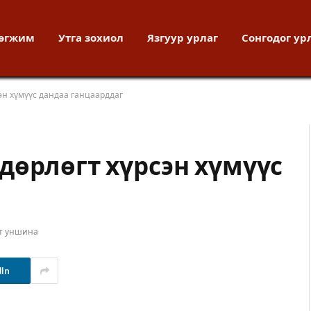
хөгжим
Утга зохиол
Язгуур урлаг
Сонгодог ур
эн хүмүүс дандаа ганцаарддаг
дөрлөгт хүрсэн хүмүүс
т уншина
dIn