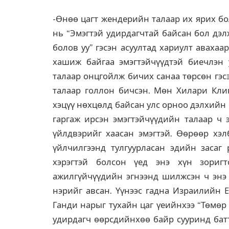
-Өнөө цагт жендерийн талаар их ярих бо
нь “Эмэгтэй удирдагчтай байсан бол дэл
болов уу” гэсэн асуултад хариулт аваха
хашиж байгаа эмэгтэйчүүдтэй биечлэн у
талаар онцгойлж бичих санаа төрсөн гэс
талаар голлон бичсэн. Мөн Хилари Клин
хэцүү нөхцөлд байсан улс орноо дэлхийн 
гаргаж ирсэн эмэгтэйчүүдийн талаар ч 
үйлдвэрийг хаасан эмэгтэй. Өөрөөр хэлб
үйлчилгээнд тулгуурласан эдийн засаг
хэрэгтэй болсон үед энэ хүн зориг
ажилгүйчүүдийн эгнээнд шилжсэн ч энэ ү
нэрийг авсан. Үүнээс гадна Израилийн 
Ганди нарыг тухайн цаг үеийнхээ “Төмөр 
удирдагч өөрсдийнхөө байр сууринд батт