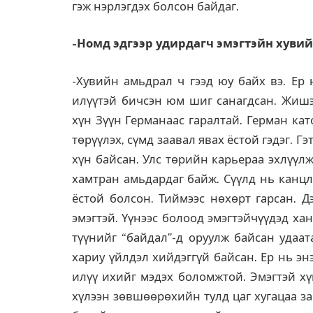
гэж нэрлэгдэх болсон байдаг.
-Номд эдгээр удирдагч эмэгтэйн хуви
-Хувийн амьдрал ч гээд юу байх вэ. Ер 
илүүтэй бичсэн юм шиг санагдсан. Жишээ
хүн Зүүн Германаас гаралтай. Герман ка
төрүүлэх, сүмд заавал явах ёстой гэдэг. 
хүн байсан. Улс төрийн карьераа эхлүүл
хамтран амьдардаг байж. Сүүлд нь канцл
ёстой болсон. Тиймээс нөхөрт гарсан. Д
эмэгтэй. Үүнээс болоод эмэгтэйчүүдэд ха
түүнийг “байдал”-д оруулж байсан удаат
хариу үйлдэл хийдэггүй байсан. Ер нь э
илүү ихийг мэдэх боломжтой. Эмэгтэй хү
хүлээн зөвшөөрөхийн тулд цаг хугацаа за