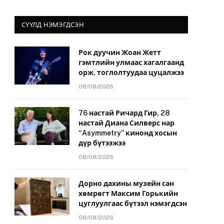
СҮҮЛД НЭМЭГДСЭН
Рок дуучин Жоан Жетт
гэмтлийн улмаас хагалгаанд
орж, тоглолтуудаа цуцалжээ
08/08/2026
76 настай Ричард Гир, 28
настай Диана Силверс нар
“Asymmetry” кинонд хосын
дүр бүтээжээ
08/08/2026
Дорно дахины музейн сан
хөмрөгт Максим Горькийн
цуглуулгаас бүтээл нэмэгдсэн
08/08/2026