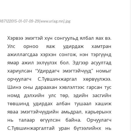
987122015-01-07-09-29[www.urlag.mn].jpg
Хэрвээ эмэгтэй хүн сонгуульд ялбал яах вэ.
Улс орноо яаж удирдаж хамтран
ажиллагсдаа хэрхэн сонгож, нэн тэргүүнд
ямар ажил эхлүүлэх бол. Эдгээр асуултад
хариулсан “Удирдагч эмэгтэйчүүд” номыг
орчуулагч С.Түвшинжаргал хөрвүүлжээ.
Шинэ оны дараахан хэвлэлтээс гарсан тус
номд дэлхийн улс төр, эдийн засгийн
төвшинд удирдах албан тушаал хашиж
яваа эмэгтэйчүүдийн амьдрал, карьерынх
нь талаар өгүүлсэн байна. Орчуулагч
С.Түвшинжаргалтай уран бүтээлийнх нь