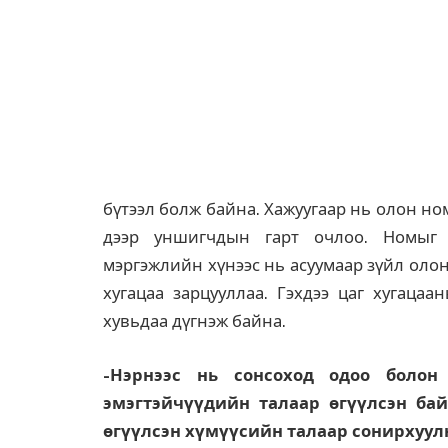
бүтээл болж байна. Хажуугаар нь олон н
дээр уншигчдын гарт очлоо. Номыг 
мэргэжлийн хүнээс нь асуумаар зүйл олон
хугацаа зарцууллаа. Гэхдээ цаг хугаца
хувьдаа дүгнэж байна.
-Нэрнээс нь сонсоход одоо болон
эмэгтэйчүүдийн талаар өгүүлсэн ба
өгүүлсэн хүмүүсийн талаар сонирхуул