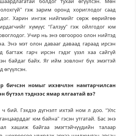
аардлагатай болдог тухай өгүүлсэн. Мөн
болохгүй” гэж зарим оронд хориглодог саад
лдог. Харин ингэж нийгмийг сөрж өөрийгөө
ирдагчийг хүмүүс “Галзуу” гэж ойлгодог юм
воглодог. Учир нь энэ овгоороо олон нийтэд
а. Энэ мэт олон давааг даваад гараад ирсэн
д багтаж гарч ирсэн гэдэг үзэл хаа сайгүй
сэн байдаг байх. Яг ийм зовлонг бүх эмэгтэй
д өгүүлсэн.
ар бичсэн номыг ихэвчлэн намтарчилсан
н бүтээл тэднээс ямар ялгаатай вэ?
ч бий. Гэхдээ дүгнэлт ихтэй ном л доо. “Улс
ганцаарддаг юм байна” гэсэн утгатай. Бас энэ
ал хашиж байгаа эмэгтэйчүүдийн талаар
ав, нөхрөөсөө удирдах эрхээ шилжүүлэн авсан