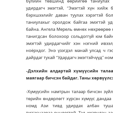
бүлийн төвшинд өөрийгөө таниулах ш
удирдагч эмэгтэй, “Эмэгтэй хүн хийж 
бэрхшээлийг даван туулах хэрэгтэй бо
таниулахыг оролдож байгаа эмэгтэй уд
байна. Ангела Мерель өмнөх нөхрөөрөө о
танигдсан болохоор сольдоггүй юм байн
эмэгтэй удирдагчийг хэн нэгний ивээл
ноёрхдог. Энэ үзэгдэл манай улсад ч гэ
дайрдаг тухай “Удардагч эмэгтэйчүүд” ном
-Дэлхийн алдартай хүмүүсийн тала
маягаар бичсэн байдаг. Таны хөрвүүлсэ
-Хүмүүсийн намтрын талаар бичсэн зүйл 
төрийн өндөрлөгт хүрсэн хүмүүс дандаа 
номд Ази тивд удирдах албан туша
тусгаснаараа онцлогтой. Тэд ихэвчлэн а