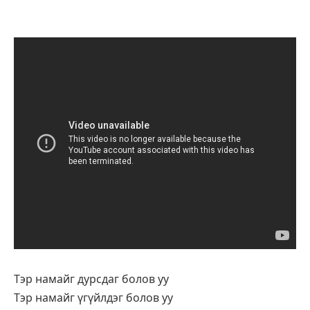
Тэр намайг дурсдаг болов уу
Тэр намайг үгүйлдэг болов уу