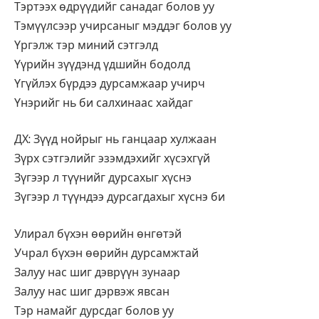
Тэртээх өдрүүдийг санадаг болов уу
Тэмүүлсээр учирсаныг мэддэг болов уу
Үргэлж тэр миний сэтгэлд
Үүрийн зүүдэнд үдшийн бодолд
Үгүйлэх бүрдээ дурсамжаар учирч
Үнэрийг нь би салхинаас хайдаг
ДХ: Зүүд нойрыг нь ганцаар хулжаан
Зүрх сэтгэлийг эзэмдэхийг хүсэхгүй
Зүгээр л түүнийг дурсахыг хүснэ
Зүгээр л түүндээ дурсагдахыг хүснэ би
Улирал бүхэн өөрийн өнгөтэй
Учрал бүхэн өөрийн дурсамжтай
Залуу нас шиг дэврүүн зунаар
Залуу нас шиг дэрвэж явсан
Тэр намайг дурсдаг болов уу