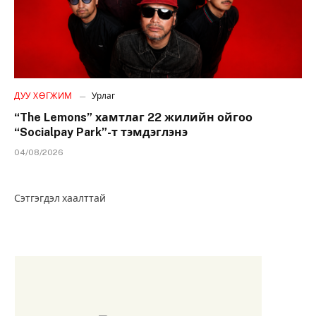
ДУУ ХӨГЖИМ
Урлаг
“The Lemons” хамтлаг 22 жилийн ойгоо
“Socialpay Park”-т тэмдэглэнэ
04/08/2026
Сэтгэгдэл хаалттай