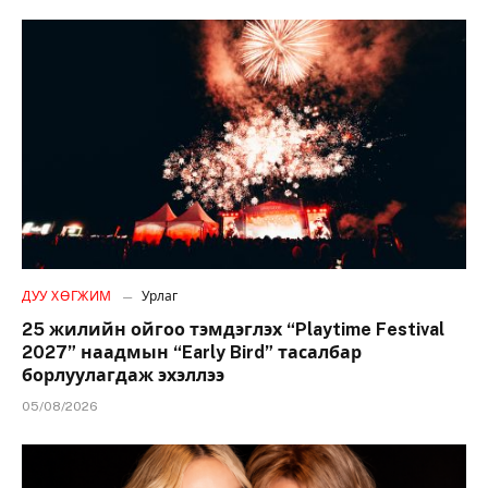
ДУУ ХӨГЖИМ
Урлаг
25 жилийн ойгоо тэмдэглэх “Playtime Festival
2027” наадмын “Early Bird” тасалбар
борлуулагдаж эхэллээ
05/08/2026