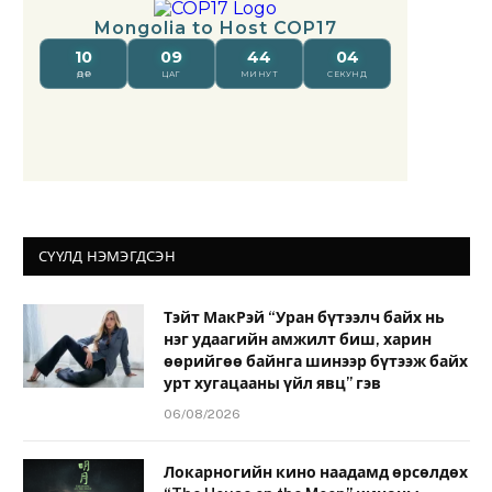
СҮҮЛД НЭМЭГДСЭН
Тэйт МакРэй “Уран бүтээлч байх нь
нэг удаагийн амжилт биш, харин
өөрийгөө байнга шинээр бүтээж байх
урт хугацааны үйл явц” гэв
06/08/2026
Локарногийн кино наадамд өрсөлдөх