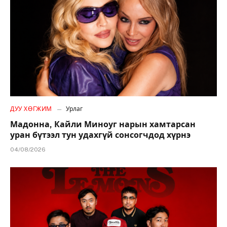
ДУУ ХӨГЖИМ
Урлаг
Мадонна, Кайли Миноуг нарын хамтарсан
уран бүтээл тун удахгүй сонсогчдод хүрнэ
04/08/2026