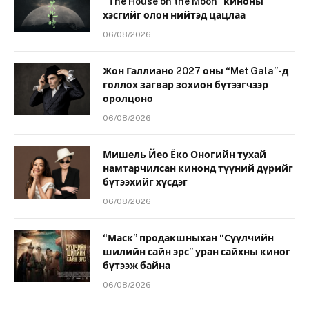
“The House on the Moon” киноны
хэсгийг олон нийтэд цацлаа
06/08/2026
Жон Галлиано 2027 оны “Met Gala”-д
голлох загвар зохион бүтээгчээр
оролцоно
06/08/2026
Мишель Йео Ёко Оногийн тухай
намтарчилсан кинонд түүний дүрийг
бүтээхийг хүсдэг
06/08/2026
“Маск” продакшныхан “Сүүлчийн
шилийн сайн эрс” уран сайхны киног
бүтээж байна
06/08/2026