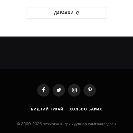
ДАРААХИ
Facebook
Twitter
Instagram
Pinterest
БИДНИЙ ТУХАЙ
ХОЛБОО БАРИХ
© 2009-2026 зохиогчын эрх хуулиар хамгаалагдсан.