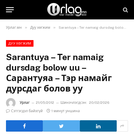
»
»
Урлаг.мн
Дуу хөгжим
Sarantuya – Ter namaig dursdag bolow uu – Сарантуяа – Тэр намайг дурсдаг болов уу
ДУУ ХӨГЖИМ
Sarantuya – Ter namaig
dursdag bolow uu –
Сарантуяа – Тэр намайг
дурсдаг болов уу
Урлаг
21/05/2012
Шинэчлэгдсэн:
20/02/2026
Сэтгэгдэл байхгүй
1 минут уншина