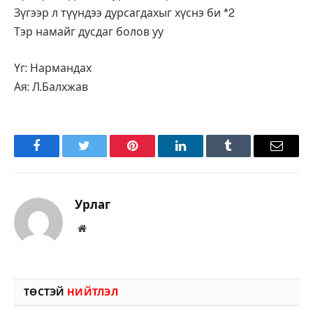
Зүгээр л түүндээ дурсагдахыг хүснэ би *2
Тэр намайг дусдаг болов уу
Үг: Нармандах
Ая: Л.Балхжав
Facebook
Twitter
Pinterest
LinkedIn
Tumblr
Имэйл
Урлаг
Вэбсайт
ТӨСТЭЙ
НИЙТЛЭЛ