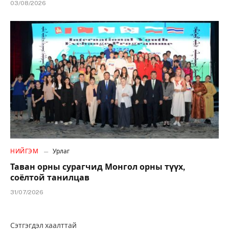
03/08/2026
НИЙГЭМ
Урлаг
Таван орны сурагчид Монгол орны түүх,
соёлтой танилцав
31/07/2026
Сэтгэгдэл хаалттай