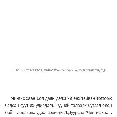
1_32_500x5003929718402015-02-02-10-24[www.urlag.mn].jpg
Чингис хаан бол даян дэлхийд энх тайван тогтоож
чадсан суут их удирдагч. Түүний талаарх бүтээл олон
бий. Тэгвэл энэ удаа зохиолч Л.Дуурсах "Чингис хаан: