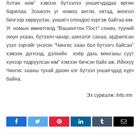
Алтан ном" хэмээх бүтээлээ уншигчдадаа өргөн
барилаа. Зохиолч уг номоо англи, хятад, монгол
бичгээр хөрвүүлэн, уншигч олондоо хүргэж байгаа юм.
Уг номын өмнөтгөлд “Вашингтон Пост” сонин, түүний
оюун ухаан, бүтээлч чанар, шинэлэг санаа, ардчилсан
үзэл зэргийг үнэлэн “Чингис хаан бол бүтээгч байсан”
хэмээн дүгнээд, дэлхийн хоёр дахь мянганы суут
хүнээр тодруулсан юм” хэмээн бичсэн байх аж. Ийнхүү
Чингис хааны тухай дахин нэг бүтээл уншигчдад хүрч
байна.
Эх сурвалж: Info.mn
Facebook
Twitter
Pinterest
LinkedIn
Tumblr
Имэйл