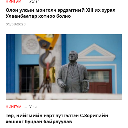
НИЙГЭМ
Урлаг
Олон улсын монголч эрдэмтний XIII их хурал
Улаанбаатар хотноо болно
05/08/2026
НИЙГЭМ
Урлаг
Төр, нийгмийн нэрт зүтгэлтэн С.Зоригийн
хөшөөг буцаан байрлуулав