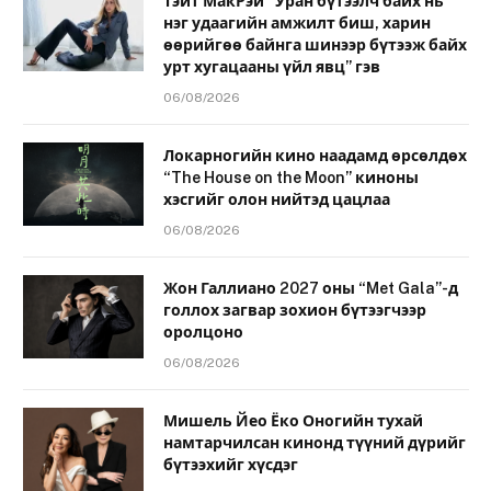
Тэйт МакРэй “Уран бүтээлч байх нь
нэг удаагийн амжилт биш, харин
өөрийгөө байнга шинээр бүтээж байх
урт хугацааны үйл явц” гэв
06/08/2026
Локарногийн кино наадамд өрсөлдөх
“The House on the Moon” киноны
хэсгийг олон нийтэд цацлаа
06/08/2026
Жон Галлиано 2027 оны “Met Gala”-д
голлох загвар зохион бүтээгчээр
оролцоно
06/08/2026
Мишель Йео Ёко Оногийн тухай
намтарчилсан кинонд түүний дүрийг
бүтээхийг хүсдэг