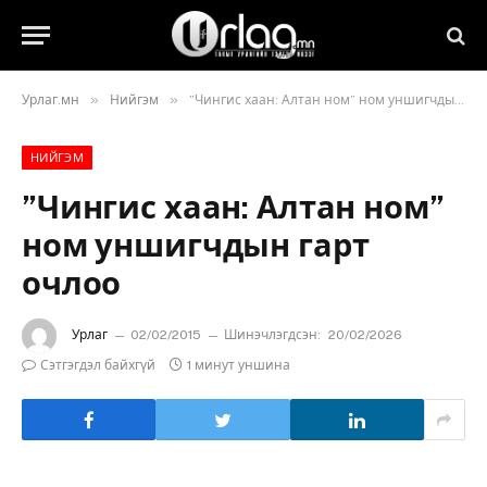
»
»
Урлаг.мн
Нийгэм
”Чингис хаан: Алтан ном” ном уншигчдын гарт очлоо
НИЙГЭМ
”Чингис хаан: Алтан ном”
ном уншигчдын гарт
очлоо
Урлаг
02/02/2015
Шинэчлэгдсэн:
20/02/2026
Сэтгэгдэл байхгүй
1 минут уншина