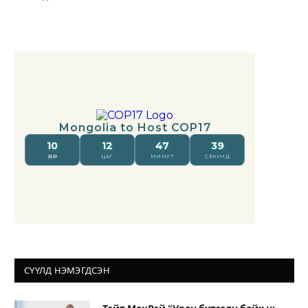
СҮҮЛД НЭМЭГДСЭН