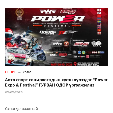
СПОРТ
Урлаг
Авто спорт сонирхогчдын хүсэн хүлээдэг “Power
Expo & Festival” ГУРВАН ӨДӨР үргэлжилнэ
05/05/2026
Сэтгэгдэл хаалттай