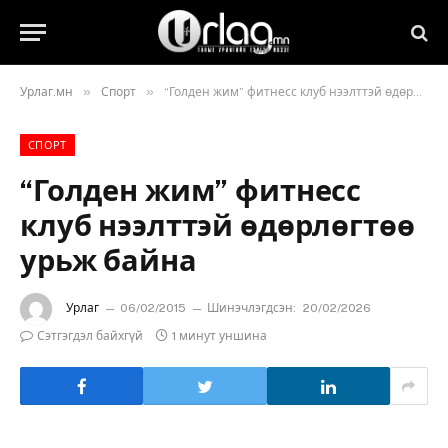
»
»
Урлаг.мн
Спорт
“Голден жим” фитнесс клуб нээлттэй өдөрлөгтөө урьж байна
СПОРТ
“Голден жим” фитнесс
клуб нээлттэй өдөрлөгтөө
урьж байна
Урлаг
06/02/2015
Шинэчлэгдсэн:
20/02/2026
Сэтгэгдэл байхгүй
1 минут уншина