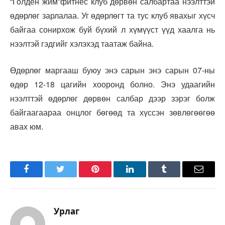
“Голден жим”фитнес клуб дөрвөн салбартаа нээлттэй
өдөрлөг зарлалаа. Уг өдөрлөгт та тус клуб явахыг хүсч
байгаа сонирхож буй бүхий л хүмүүст үүд хаалга нь
нээлтэй гэдгийг хэлэхэд таатаж байна.
Өдөрлөг маргааш буюу энэ сарын энэ сарын 07-ны
өдөр 12-18 цагийн хооронд болно. Энэ удаагийн
нээлттэй өдөрлөг дөрвөн салбар дээр зэрэг болж
байгаагаараа онцлог бөгөөд та хүссэн зөвлөгөөгөө
авах юм.
Facebook
Twitter
Pinterest
LinkedIn
Tumblr
Имэйл
Урлаг