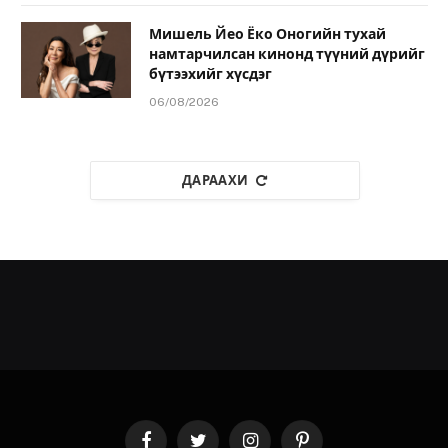
Мишель Йео Ёко Оногийн тухай
намтарчилсан кинонд түүний дүрийг
бүтээхийг хүсдэг
06/08/2026
ДАРААХИ