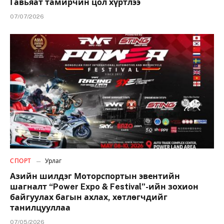
Гавьяат тамирчин цол хүртлээ
07/07/2026
СПОРТ
Урлаг
Азийн шилдэг Моторспортын эвентийн
шагналт “Power Expo & Festival”-ийн зохион
байгуулах багын ахлах, хөтлөгчдийг
танилцууллаа
07/05/2026