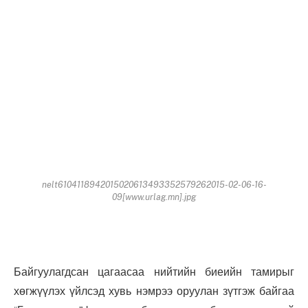
nelt6104118942015020613493352579262015-02-06-16-
09[www.urlag.mn].jpg
Байгуулагдсан цагаасаа нийтийн биеийн тамирыг
хөгжүүлэх үйлсэд хувь нэмрээ оруулан зүтгэж байгаа