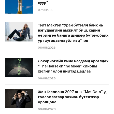
хуур”
07/08/2026
Тэйт МакРэй “Уран бүтээлч байх нь
нэг удаагийн амжилт биш, харин
өөрийгөө байнга шинээр бүтээж байх
урт хугацааны үйл явц” гэв
06/08/2026
Локарногийн кино наадамд өрсөлдөх
“The House on the Moon” киноны
хэсгийг олон нийтэд цацлаа
06/08/2026
Жон Галлиано 2027 оны “Met Gala”-д
голлох загвар зохион бүтээгчээр
оролцоно
06/08/2026