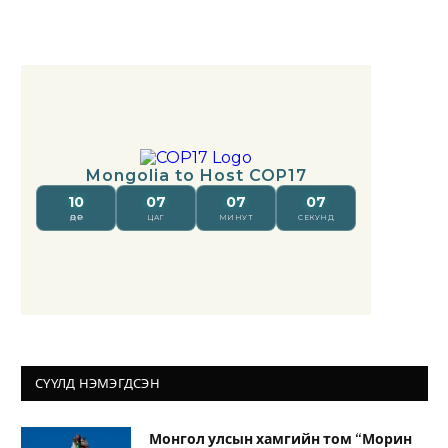
СҮҮЛД НЭМЭГДСЭН
Монгол улсын хамгийн том “Морин