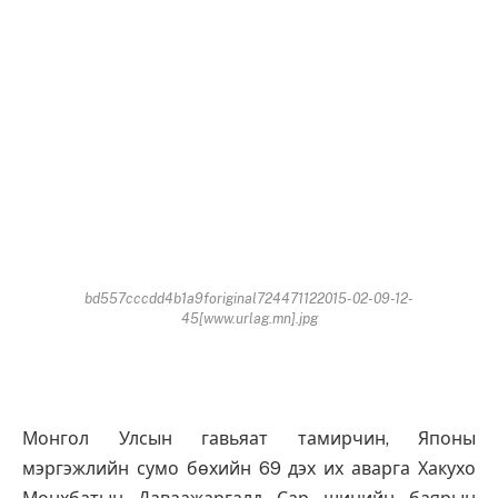
bd557cccdd4b1a9foriginal724471122015-02-09-12-
45[www.urlag.mn].jpg
Монгол Улсын гавьяат тамирчин, Японы
мэргэжлийн сумо бөхийн 69 дэх их аварга Хакухо