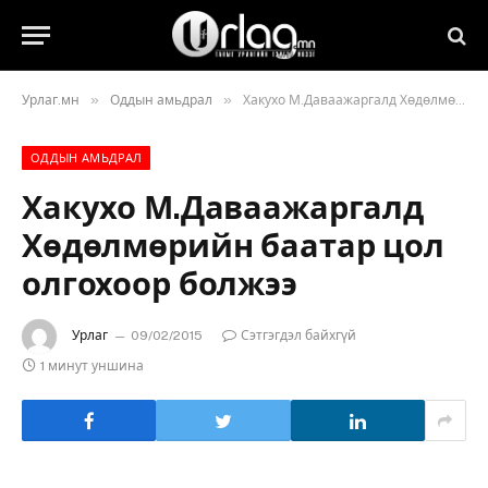
»
»
Урлаг.мн
Оддын амьдрал
Хакухо М.Даваажаргалд Хөдөлмөрийн баатар цол олгохоор болжээ
ОДДЫН АМЬДРАЛ
Хакухо М.Даваажаргалд
Хөдөлмөрийн баатар цол
олгохоор болжээ
Урлаг
09/02/2015
Сэтгэгдэл байхгүй
1 минут уншина