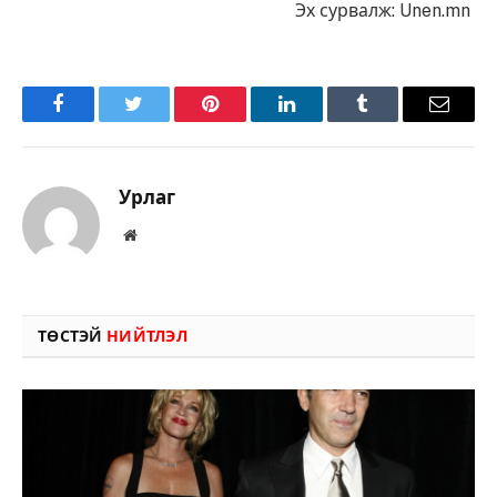
Эх сурвалж: Unen.mn
Facebook
Twitter
Pinterest
LinkedIn
Tumblr
Имэйл
Урлаг
Вэбсайт
ТӨСТЭЙ
НИЙТЛЭЛ