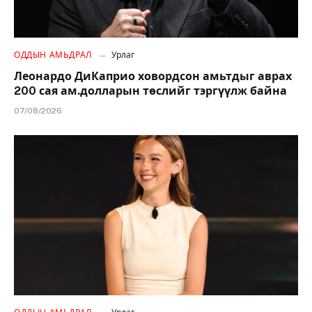
ОДДЫН АМЬДРАЛ
Урлаг
Леонардо ДиКаприо ховордсон амьтдыг аврах
200 сая ам.долларын төслийг тэргүүлж байна
07/08/2026