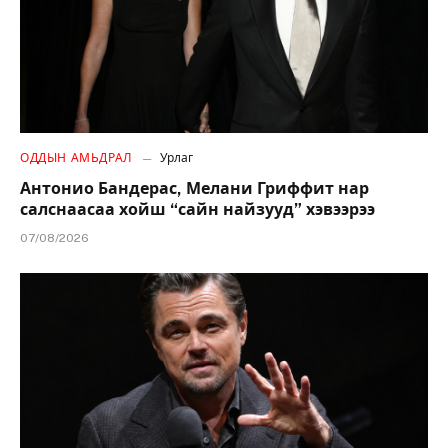
ОДДЫН АМЬДРАЛ
Урлаг
Антонио Бандерас, Мелани Гриффит нар
салснаасаа хойш “сайн найзууд” хэвээрээ
07/08/2026