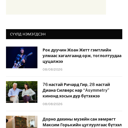
СҮҮЛД НЭМЭГДСЭН
Рок дуучин Жоан Жетт гэмтлийн
улмаас хагалгаанд орж, тоглолтуудаа
цуцалжээ
08/08/2026
76 настай Ричард Гир, 28 настай
Диана Силверс нар “Asymmetry”
кинонд хосын дүр бүтээжээ
08/08/2026
Дорно дахины музейн сан хөмрөгт
Максим Горькийн цуглуулгаас бүтээл