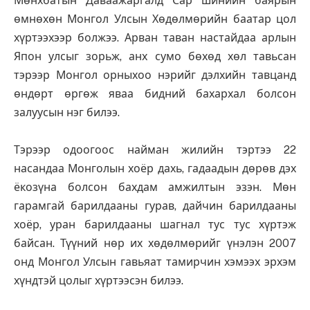
Мөнхбатын Даваажаргалд Сар шинийн баярын
өмнөхөн Монгол Улсын Хөдөлмөрийн баатар цол
хүртээхээр болжээ. Арван таван настайдаа арлын
Япон улсыг зорьж, анх сумо бөхөд хөл тавьсан
тэрээр Монгол орныхоо нэрийг дэлхийн тавцанд
өндөрт өргөж яваа бидний бахархал болсон
залуусын нэг билээ.
Тэрээр одоогоос найман жилийн тэртээ 22
насандаа Монголын хоёр дахь, гадаадын дөрөв дэх
ёкозүна болсон бахдам амжилтын эзэн. Мөн
гарамгай барилдааны гурав, дайчин барилдааны
хоёр, уран барилдааны шагнал тус тус хүртэж
байсан. Түүний нөр их хөдөлмөрийг үнэлэн 2007
онд Монгол Улсын гавьяат тамирчин хэмээх эрхэм
хүндтэй цолыг хүртээсэн билээ.