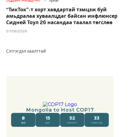
ОДДЫН АМЬДРАЛ
Урлаг
“ТикТок”-т хорт хавдартай тэмцэж буй
амьдралаа хуваалцдаг байсан инфлюнсер
Сидней Тоул 26 насандаа таалал төгслөө
07/08/2026
Сэтгэгдэл хаалттай