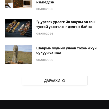
нэмэгдсэн
08/08/2026
“Дүрслэх урлагийн оюуны өв сан”
тусгай үзэсгэлэнг дэлгэж байна
08/08/2026
Шаврын үүдний улаан тохойн хүн
чулуун хөшөө
08/08/2026
ДАРААХИ