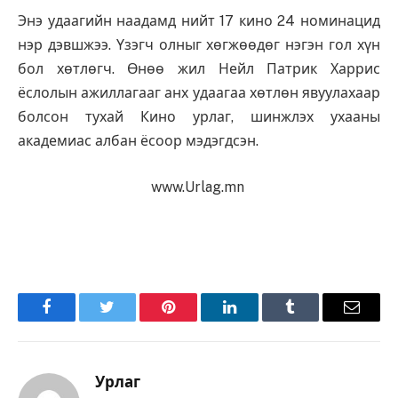
Энэ удаагийн наадамд нийт 17 кино 24 номинацид
нэр дэвшжээ. Үзэгч олныг хөгжөөдөг нэгэн гол хүн
бол хөтлөгч. Өнөө жил Нейл Патрик Харрис
ёслолын ажиллагааг анх удаагаа хөтлөн явуулахаар
болсон тухай Кино урлаг, шинжлэх ухааны
академиас албан ёсоор мэдэгдсэн.
www.Urlag.mn
Facebook
Twitter
Pinterest
LinkedIn
Tumblr
Имэйл
Урлаг