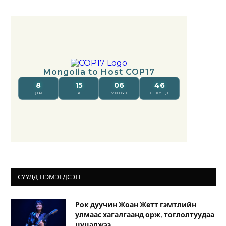
СҮҮЛД НЭМЭГДСЭН
Рок дуучин Жоан Жетт гэмтлийн
улмаас хагалгаанд орж, тоглолтуудаа
цуцалжээ