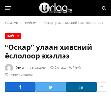
»
»
Урлаг.мн
Нийгэм
“Оскар” улаан хивсний ёслолоор эхэллээ
НИЙГЭМ
“Оскар” улаан хивсний
ёслолоор эхэллээ
Урлаг
23/02/2015
Сэтгэгдэл байхгүй
1 минут уншина