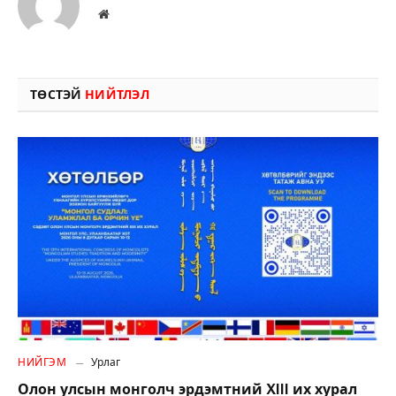
Вэбсайт
ТӨСТЭЙ
НИЙТЛЭЛ
НИЙГЭМ
Урлаг
Олон улсын монголч эрдэмтний XIII их хурал