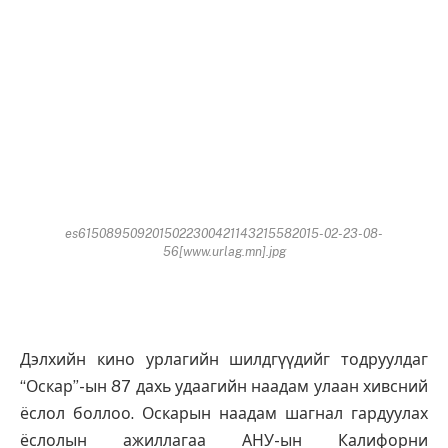
es6150895092015022300421143215582015-02-23-08-
56[www.urlag.mn].jpg
Дэлхийн кино урлагийн шилдгүүдийг тодруулдаг
“Оскар”-ын 87 дахь удаагийн наадам улаан хивсний
ёслол боллоо. Оскарын наадам шагнал гардуулах
ёслолын ажиллагаа АНУ-ын Калифорни