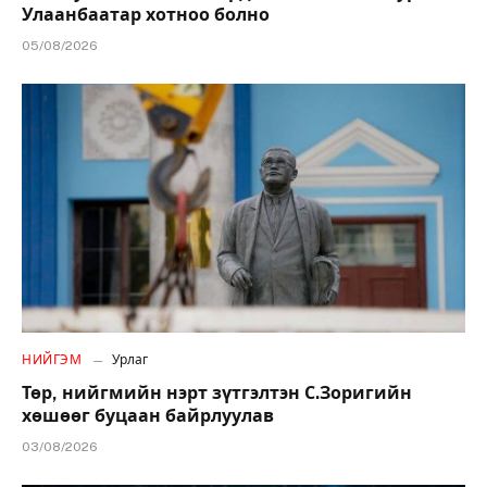
Улаанбаатар хотноо болно
05/08/2026
НИЙГЭМ
Урлаг
Төр, нийгмийн нэрт зүтгэлтэн С.Зоригийн
хөшөөг буцаан байрлуулав
03/08/2026