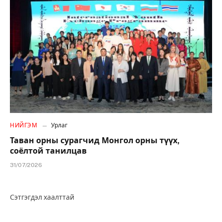
НИЙГЭМ
Урлаг
Таван орны сурагчид Монгол орны түүх,
соёлтой танилцав
31/07/2026
Сэтгэгдэл хаалттай