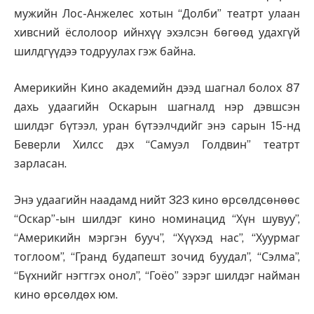
мужийн Лос-Анжелес хотын “Долби” театрт улаан
хивсний ёслолоор ийнхүү эхэлсэн бөгөөд удахгүй
шилдгүүдээ тодруулах гэж байна.
Америкийн Кино академийн дээд шагнал болох 87
дахь удаагийн Оскарын шагналд нэр дэвшсэн
шилдэг бүтээл, уран бүтээлчдийг энэ сарын 15-нд
Беверли Хилсс дэх “Самуэл Голдвин” театрт
зарласан.
Энэ удаагийн наадамд нийт 323 кино өрсөлдсөнөөс
“Оскар”-ын шилдэг кино номинацид “Хүн шувуу”,
“Америкийн мэргэн бууч”, “Хүүхэд нас”, “Хуурмаг
тоглоом”, “Гранд будапешт зочид буудал”, “Сэлма”,
“Бүхнийг нэгтгэх онол”, “Гоёо” зэрэг шилдэг найман
кино өрсөлдөх юм.