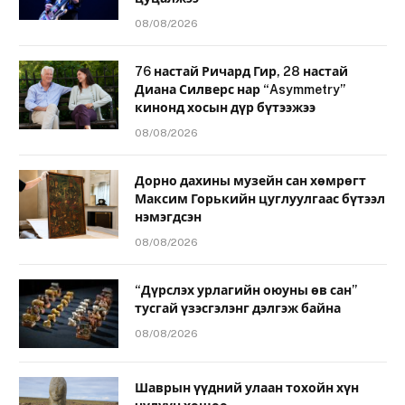
08/08/2026
76 настай Ричард Гир, 28 настай
Диана Силверс нар “Asymmetry”
кинонд хосын дүр бүтээжээ
08/08/2026
Дорно дахины музейн сан хөмрөгт
Максим Горькийн цуглуулгаас бүтээл
нэмэгдсэн
08/08/2026
“Дүрслэх урлагийн оюуны өв сан”
тусгай үзэсгэлэнг дэлгэж байна
08/08/2026
Шаврын үүдний улаан тохойн хүн