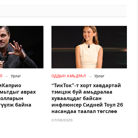
Л
Урлаг
ОДДЫН АМЬДРАЛ
Урлаг
иКаприо
“ТикТок”-т хорт хавдартай
амьтдыг аврах
тэмцэж буй амьдралаа
.долларын
хуваалцдаг байсан
гүүлж байна
инфлюнсер Сидней Тоул 26
насандаа таалал төгслөө
07/08/2026