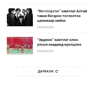
“Mxrningstar” хамтлаг Алтай
таван богдоос тоглолтоо
цахимаар хийнэ
09/08/2026
“Эрдэнэс” хамтлаг олон
улсын наадамд оролцлоо
09/08/2026
ДАРААХИ