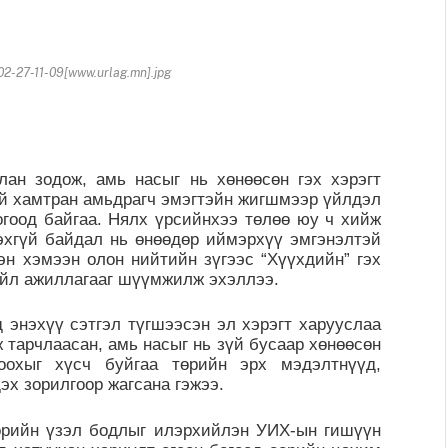
-27-11-09[www.urlag.mn].jpg
 зодож, амь насыг нь хөнөөсөн гэх хэрэгт
ний хамтран амьдрагч эмэгтэйн жигшмээр үйлдэл
огоод байгаа. Нялх үрсийнхээ төлөө юу ч хийж
эхгүй байдал нь өнөөдөр иймэрхүү эмгэнэлтэй
сэн хэмээн олон нийтийн зүгээс “Хүүхдийн” гэх
 үйл ажиллагааг шүүмжилж эхэллээ.
энэхүү сэтгэл түгшээсэн эл хэрэгт харууслаа
 тарчлаасан, амь насыг нь зүй бусаар хөнөөсөн
оохыг хүсч буйгаа төрийн эрх мэдэлтнүүд,
эх зорилгоор жагсана гэжээ.
ийн үзэл бодлыг илэрхийлэн УИХ-ын гишүүн