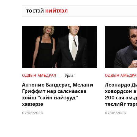
ТӨСТЭЙ
НИЙТЛЭЛ
ОДДЫН АМЬДРАЛ
Урлаг
ОДДЫН АМЬДРА
Антонио Бандерас, Мелани
Леонардо Д
Гриффит нар салснаасаа
ховордсон 
хойш “сайн найзууд”
200 сая ам
хэвээрээ
төслийг тэр
07/08/2026
07/08/2026