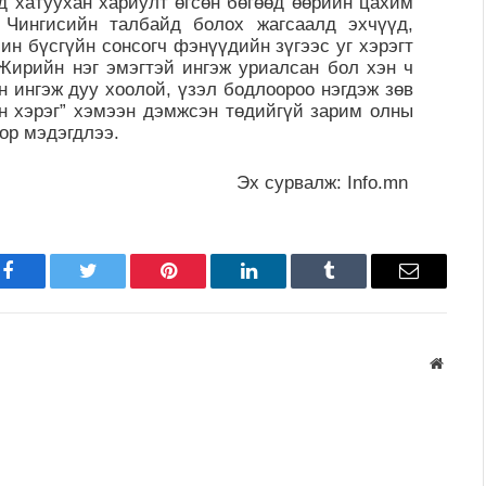
д хатуухан хариулт өгсөн бөгөөд өөрийн цахим
 Чингисийн талбайд болох жагсаалд эхчүүд,
ин бүсгүйн сонсогч фэнүүдийн зүгээс уг хэрэгт
“Жирийн нэг эмэгтэй ингэж уриалсан бол хэн ч
н ингэж дуу хоолой, үзэл бодлоороо нэгдэж зөв
йн хэрэг” хэмээн дэмжсэн төдийгүй зарим олны
оор мэдэгдлээ.
Эх сурвалж: Info.mn
Facebook
Twitter
Pinterest
LinkedIn
Tumblr
Имэйл
Вэбса