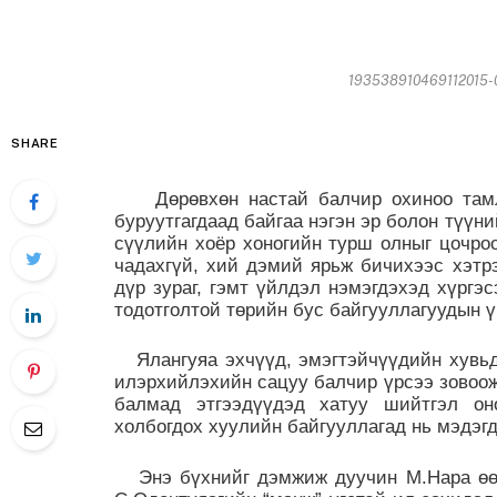
193538910469112015-02
SHARE
Дөрөвхөн настай балчир охиноо тамлан
буруутгагдаад байгаа нэгэн эр болон түү
сүүлийн хоёр хоногийн турш олныг цочро
чадахгүй, хий дэмий ярьж бичихээс хэтр
дүр зураг, гэмт үйлдэл нэмэгдэхэд хүргэ
тодотголтой төрийн бус байгууллагуудын
Ялангуяа эхчүүд, эмэгтэйчүүдийн хувьд 
илэрхийлэхийн сацуу балчир үрсээ зовоож
балмад этгээдүүдэд хатуу шийтгэл он
холбогдох хуулийн байгууллагад нь мэдэгд
Энэ бүхнийг дэмжиж дуучин М.Нара өөр