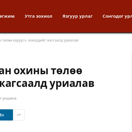
хөгжим
Утга зохиол
Язгуур урлаг
Сонгодог ур
 төлөө харуусч, ээжүүдийг жагсаалд уриалав
ан охины төлөө
 жагсаалд уриалав
т уншина
dIn