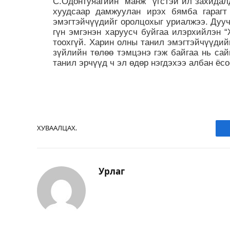
С.Одонтуяагийн “манж” үгстэй ил захидал
хуудсаар дамжуулан ирэх бямба гарагт
эмэгтэйчүүдийг оролцохыг уриалжээ. Дууч
гүн эмгэнэн харуусч буйгаа илэрхийлэн 
тоохгүй. Харин олны танил эмэгтэйчүүдий
зүйлийн төлөө тэмцэнэ гэж байгаа нь са
танил эрчүүд ч эл өдөр нэгдэхээ албан ёс
ХУВААЛЦАХ.
Урлаг