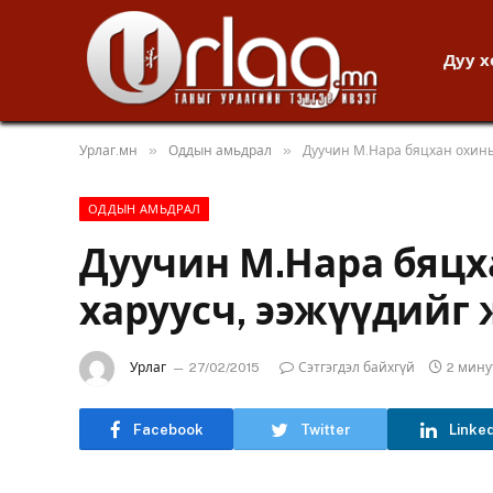
Дуу 
»
»
Урлаг.мн
Оддын амьдрал
Дуучин М.Нара бяцхан охины
ОДДЫН АМЬДРАЛ
Дуучин М.Нара бяцх
харуусч, ээжүүдийг
Урлаг
27/02/2015
Сэтгэгдэл байхгүй
2 мину
Facebook
Twitter
Linke