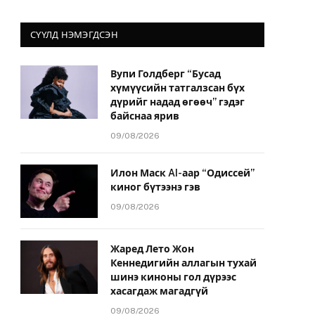
СҮҮЛД НЭМЭГДСЭН
Вупи Голдберг “Бусад
хүмүүсийн татгалзсан бүх
дүрийг надад өгөөч” гэдэг
байснаа ярив
09/08/2026
Илон Маск AI-аар “Одиссей”
киног бүтээнэ гэв
09/08/2026
Жаред Лето Жон
Кеннедигийн аллагын тухай
шинэ киноны гол дүрээс
хасагдаж магадгүй
09/08/2026