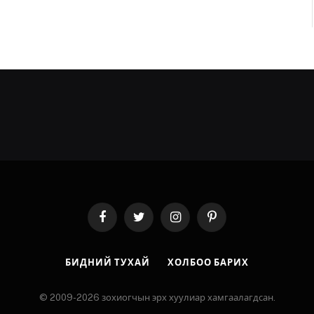
Facebook
Twitter
Instagram
Pinterest
БИДНИЙ ТУХАЙ
ХОЛБОО БАРИХ
© 2009-2026 зохиогчын эрх хуулиар хамгаалагдсан.