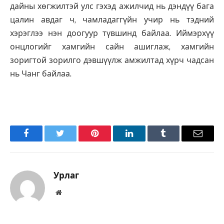
дайны хөгжилтэй улс гэхэд ажилчид нь дэндүү бага
цалин авдаг ч, чамладаггүйн учир нь тэдний
хэрэглээ нэн доогуур түвшинд байлаа. Иймэрхүү
онцлогийг хамгийн сайн ашиглаж, хамгийн
зоригтой зорилго дэвшүүлж амжилтад хүрч чадсан
нь Чанг байлаа.
Facebook
Twitter
Pinterest
LinkedIn
Tumblr
Имэйл
Урлаг
Вэбсайт