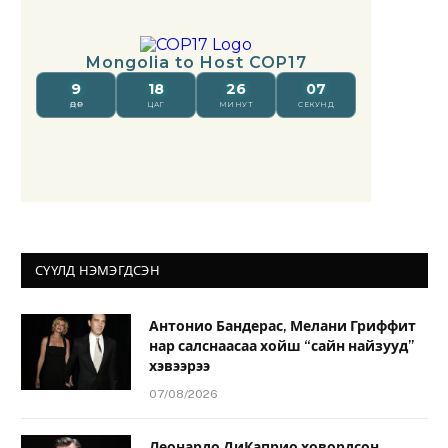
СҮҮЛД НЭМЭГДСЭН
Антонио Бандерас, Мелани Гриффит
нар салснаасаа хойш “сайн найзууд”
хэвээрээ
07/08/2026
Леонардо ДиКаприо ховордсон