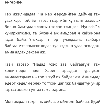
өнгөрчээ.
Тэр ажилчдадаа “Та нар өөрсдийгөө дайчид гэж
үзэх хэрэгтэй. Би ч гэсэн цэргийн хүн шиг ажиллах
болно. Хамтдаа ялалтын төлөө тэмцвэл “Hyundai” ч
хүчирхэгжинэ, та бүхний аж амьдрал ч сайжирна
гэдэг байв. Үнэхээр ч тэр тулалдааны талбарт
байгаа мэт тэмцэж явдаг тул хэдэн ч удаа осолдож,
амиа алдах дөхсөн аж.
Гэвч тэрээр “Надад үхэх зав байгаагүй” гэж
хошигнодог юм. Харин эрсэдсэн үрэгдсэн
ажиллагсдынх нь тоо яггүй их байдаг аж. Ажилчдад
өдөрт хөдөлмөрлөх тогтсон цаг гэж байдаггүй учир
гэртээ зөвхөн унтах гэж л харина.
Мөн амралт гэдэг нь хийсвэр ойлголт байлаа. Өдий