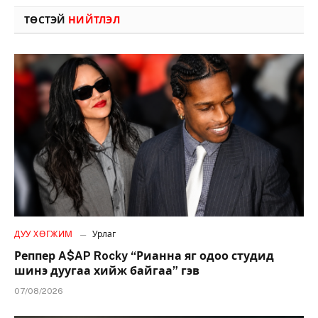
ТӨСТЭЙ
НИЙТЛЭЛ
ДУУ ХӨГЖИМ
Урлаг
Реппер A$AP Rocky “Рианна яг одоо студид
шинэ дуугаа хийж байгаа” гэв
07/08/2026