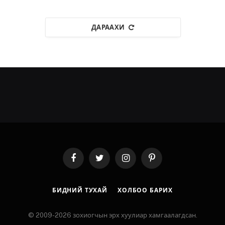
ДАРААХИ
Facebook
Twitter
Instagram
Pinterest
БИДНИЙ ТУХАЙ
ХОЛБОО БАРИХ
© 2009-2026 зохиогчын эрх хуулиар хамгаалагдсан.