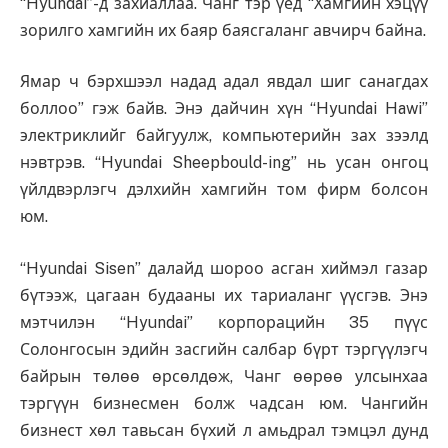
“Hyundai’’-д захиаллаа. Чанг тэр үед “Хамгийн хэцүү
зорилго хамгийн их баяр баясгаланг авчирч байна.
Ямар ч бэрхшээл надад адал явдал шиг санагдах
боллоо” гэж байв. Энэ дайчин хүн “Hyundai Hawi”
электриклийг байгуулж, компьютерийн зах зээлд
нэвтрэв. “Hyundai Sheepbould-ing” нь усан онгоц
үйлдвэрлэгч дэлхийн хамгийн том фирм болсон
юм.
“Hyundai Sisen” далайд шороо асган хиймэл газар
бүтээж, цагаан будааны их тариаланг үүсгэв. Энэ
мэтчилэн “Hyundai” корпорацийн 35 пүүс
Солонгосын эдийн засгийн салбар бүрт тэргүүлэгч
байрын төлөө өрсөлдөж, Чанг өөрөө улсынхаа
тэргүүн бизнесмен болж чадсан юм. Чангийн
бизнест хөл тавьсан бүхий л амьдрал тэмцэл дунд