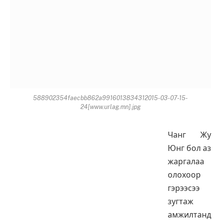
588902354faecbb862a9916013834312015-03-07-15-
24[www.urlag.mn].jpg
Чанг Жу
Юнг бол аз
жаргалаа
олохоор
гэрээсээ
зугтаж
амжилтанд