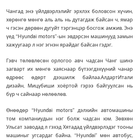
Чангад энэ үйлдвэрлэлийг эрхлэх боловсон хүчин,
хөрөнгө мөнгө аль аль нь дутагдаж байсан ч, ямар
ч гэсэн дөрвөн дугуйт тэргэнцэр босгож амжив. Энэ
үед “Hyundai motors’’-ын эвдэрсэн машинууд замын
хажуугаар л нэг эгнэн ярайдаг байсан гэдэг.
Гэвч төлөвлөсөн орлогоо авч чадсан Чанг шинэ
загварт их мөнгө хаяснаар бүтээгдэхүүний чанар
өдрөөс өдөрт дээшилж байлаа.АлдартИтали
дизайн, Мицүбиши хоёртой гэрээ байгуулсан нь
бүр ч сайнаар нөлөөлөв.
Өнөөдөр “Hyundai motors” дэлхийн автомашины
том компаниудын нэг болж чадсан юм. Зөвхөн
Ульсат заводад л гэхэд Хятадад үйлдвэрлэдэг тооны
машиныг угсардаг байна. “Hyundai” мөн автобус,