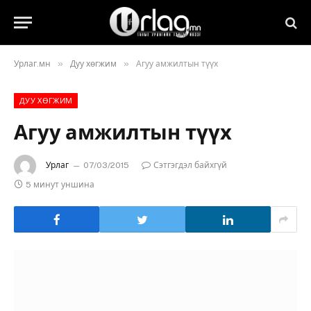
»
»
Урлаг.мн
Дуу хөгжим
Агуу амжилтын түүх
ДУУ ХӨГЖИМ
Агуу амжилтын түүх
Урлаг
07/03/2015
Сэтгэгдэл байхгүй
5 минут уншина