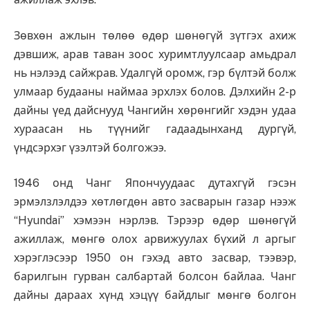
Зөвхөн ажлын төлөө өдөр шөнөгүй зүтгэх ахиж
дэвшиж, арав таван зоос хуримтлуулсаар амьдрал
нь нэлээд сайжрав. Удалгүй оромж, гэр бүлтэй болж
улмаар будааны наймаа эрхлэх болов. Дэлхийн 2-р
дайны үед дайснууд Чангийн хөрөнгийг хэдэн удаа
хураасан нь түүнийг гадаадынханд дургүй,
үндсэрхэг үзэлтэй болгожээ.
1946 онд Чанг Япончуудаас дутахгүй гэсэн
эрмэлзлэлдээ хөтлөгдөн авто засварын газар нээж
“Hyundai” хэмээн нэрлэв. Тэрээр өдөр шөнөгүй
ажиллаж, мөнгө олох арвижуулах бүхий л аргыг
хэрэглэсээр 1950 он гэхэд авто засвар, тээвэр,
барилгын гурван салбартай болсон байлаа. Чанг
дайны дараах хүнд хэцүү байдлыг мөнгө болгон