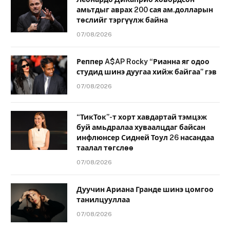
амьтдыг аврах 200 сая ам.долларын
төслийг тэргүүлж байна
07/08/2026
Реппер A$AP Rocky “Рианна яг одоо
студид шинэ дуугаа хийж байгаа” гэв
07/08/2026
“ТикТок”-т хорт хавдартай тэмцэж
буй амьдралаа хуваалцдаг байсан
инфлюнсер Сидней Тоул 26 насандаа
таалал төгслөө
07/08/2026
Дуучин Ариана Гранде шинэ цомгоо
танилцууллаа
07/08/2026