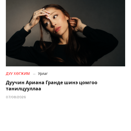
ДУУ ХӨГЖИМ
Урлаг
Дуучин Ариана Гранде шинэ цомгоо
танилцууллаа
07/08/2026