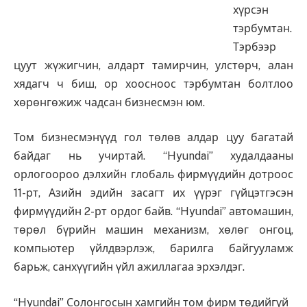
хүрсэн
тэрбумтан.
Тэрбээр
цуут жүжигчин, алдарт тамирчин, улстөрч, алан
хядагч ч биш, ор хоосноос тэрбумтан болтлоо
хөрөнгөжиж чадсан бизнесмэн юм.
Том бизнесмэнүүд гол төлөв алдар цуу багатай
байдаг нь учиртай. “Hyundai” худалдааны
орлогоороо дэлхийн глобаль фирмүүдийн дотроос
11-рт, Азийн эдийн засагт их үүрэг гүйцэтгэсэн
фирмүүдийн 2-рт ордог байв. “Hyundai” автомашин,
төрөл бүрийн машин механизм, хөлөг онгоц,
компьютер үйлдвэрлэж, барилга байгууламж
барьж, санхүүгийн үйл ажиллагаа эрхэлдэг.
“Hyundai” Солонгосын хамгийн том фирм төдийгүй