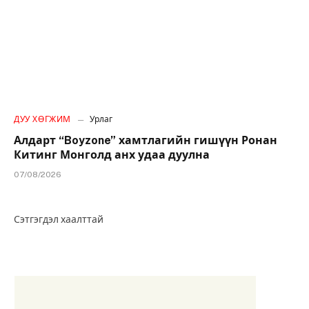
ДУУ ХӨГЖИМ
Урлаг
Алдарт “Boyzone” хамтлагийн гишүүн Ронан
Китинг Монголд анх удаа дуулна
07/08/2026
Сэтгэгдэл хаалттай