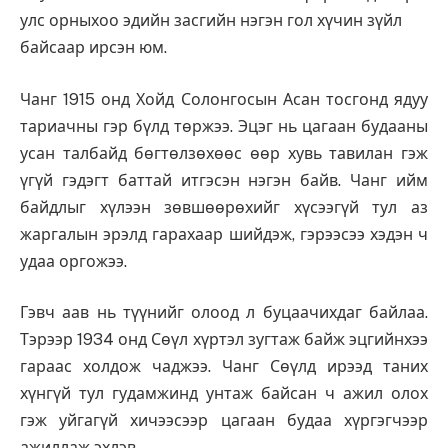
улс орныхоо эдийн засгийн нэгэн гол хүчин зүйл
байсаар ирсэн юм.
Чанг 1915 онд Хойд Солонгосын Асан тосгонд ядуу
тариачны гэр бүлд төржээ. Эцэг нь цагаан будааны
усан талбайд бөгтөлзөхөөс өөр хувь тавилан гэж
үгүй гэдэгт баттай итгэсэн нэгэн байв. Чанг ийм
байдлыг хүлээн зөвшөөрөхийг хүсээгүй тул аз
жаргалын эрэлд гарахаар шийдэж, гэрээсээ хэдэн ч
удаа оргожээ.
Гэвч аав нь түүнийг олоод л буцаачихдаг байлаа.
Тэрээр 1934 онд Сөүл хүртэл зугтаж байж эцгийнхээ
гараас холдож чаджээ. Чанг Сөүлд ирээд таних
хүнгүй тул гудамжинд унтаж байсан ч ажил олох
гэж уйгагүй хичээсээр цагаан будаа хүргэгчээр
ажиллаж эхлэв.