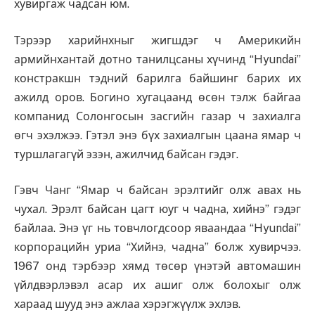
хувиргаж чадсан юм.
Тэрээр харийнхныг жигшдэг ч Америкийн
армийнхантай дотно танилцсаны хүчинд “Hyundai”
констракшн тэдний барилга байшинг барих их
ажилд оров. Богино хугацаанд өсөн тэлж байгаа
компанид Солонгосын засгийн газар ч захиалга
өгч эхэлжээ. Гэтэл энэ бүх захиалгын цаана ямар ч
туршлагагүй эзэн, ажилчид байсан гэдэг.
Гэвч Чанг “Ямар ч байсан эрэлтийг олж авах нь
чухал. Эрэлт байсан цагт юуг ч чадна, хийнэ” гэдэг
байлаа. Энэ үг нь товчлогдсоор яваандаа “Hyundai”
корпорацийн уриа “Хийнэ, чадна” болж хувирчээ.
1967 онд тэрбээр хямд төсөр үнэтэй автомашин
үйлдвэрлэвэл асар их ашиг олж болохыг олж
хараад шууд энэ ажлаа хэрэгжүүлж эхлэв.