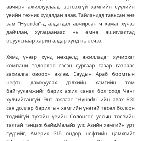
авчирч ажиллуулаад: зогсохгүй хамгийн сүүлийн
үеийн техник худалдан авав. Тайландад тавьсан энэ
зам “Hyundai’’-д алдагдал авчирсан ч хамаг хүчээ
дайчлан, хугацаанаас нь өмнө ашиглалтад
оруулснаар харин алдар хүнд нь өсчээ.
Хямд үнээр хүнд нөхцөлд ажилладаг хүчирхэг
компани тодорлоо гэсэн сургаар газар газраас
захиалга овоорч эхлэв. Саудын Араб боомтын
нефть дамжуулах дэлхийн хамгийн том
байгууламжийг барих ажил санал болгоход Чанг
хулчийсангүй. Энэ ажлаас “Hyundai’’-ийн авах 931
сая доллар барилгын хамгийн үнэтэй төсөл болсон
төдийгүй тухайн үеийн Солонгос улсын төсвийн
талтай тэнцэж байв.Малайз улс Азийн хамгийн урт
гүүрийг, Америк 315 өндөр нефтийн цамхгийг