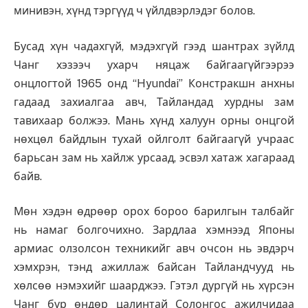
минивэн, xүнд тэргүүд ч үйлдвэрлэдэг болов.
Бусад хүн чадахгүй, мэдэхгүй гээд шантрах зүйлд
Чанг хэзээч ухарч няцаж байгаагүйгээрээ
онцлогтой 1965 онд “Hyundai” Констракшн анхны
гадаад захиалгаа авч, Тайландад хурдны зам
тавихаар болжээ. Мань хүнд халуун орны онцгой
нөхцөл байдлын тухай ойлголт байгаагүй учраас
барьсан зам нь хайлж урсаад, эсвэл хатаж хагараад
байв.
Мөн хэдэн өдрөөр орох бороо барилгын талбайг
нь намаг болгочихно. Зардлаа xэмнээд Японы
армиас олзолсон техникийг авч очсон нь эвдэрч
хэмхрэн, тэнд ажиллаж байсан Тайландчууд нь
хөлсөө нэмэхийг шаарджээ. Гэтэл дургүй нь хүрсэн
Чанг бүр өндөр цалинтай Солонгос ажилчидаа