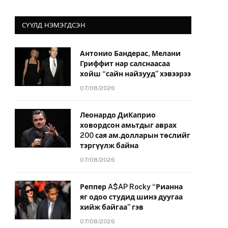
СҮҮЛД НЭМЭГДСЭН
Антонио Бандерас, Мелани
Гриффит нар салснаасаа
хойш “сайн найзууд” хэвээрээ
07/08/2026
Леонардо ДиКаприо
ховордсон амьтдыг аврах
200 сая ам.долларын төслийг
тэргүүлж байна
07/08/2026
Реппер A$AP Rocky “Рианна
яг одоо студид шинэ дуугаа
хийж байгаа” гэв
07/08/2026