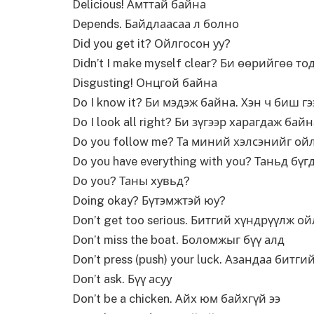
Delicious! Амттай байна
Depends. Байдлаасаа л болно
Did you get it? Ойлгосон уу?
Didn’t I make myself clear? Би өөрийгөө то
Disgusting! Онцгой байна
Do I know it? Би мэдэж байна. Хэн ч биш г
Do I look all right? Би зүгээр харагдаж байн
Do you follow me? Та миний хэлсэнийг ойл
Do you have everything with you? Таньд бүг
Do you? Таны хувьд?
Doing okay? Бүтэмжтэй юу?
Don’t get too serious. Битгий хүндрүүлж ой
Don’t miss the boat. Боломжыг бүү алд
Don’t press (push) your luck. Азандаа битги
Don’t ask. Бүү асуу
Don’t be a chicken. Айх юм байхгүй ээ