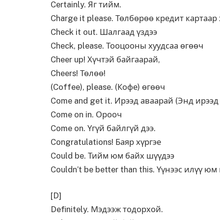
Certainly. Яг тийм.
Charge it please. Төлбөрөө кредит картаар
Check it out. Шалгаад үздээ
Check, please. Тооцооны хуудсаа өгөөч
Cheer up! Хүчтэй байгаарай,
Cheers! Төлөө!
(Coffee), please. (Кофе) өгөөч
Come and get it. Ирээд аваарай (Энд ирээд
Come on in. Орооч
Come on. Үгүй байлгүй дээ.
Congratulations! Баяр хүргэе
Could be. Тийм юм байх шүүдээ
Couldn’t be better than this. Үүнээс илүү ю
[D]
Definitely. Мэдээж тодорхой.