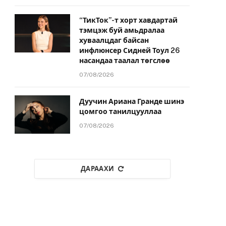
“ТикТок”-т хорт хавдартай
тэмцэж буй амьдралаа
хуваалцдаг байсан
инфлюнсер Сидней Тоул 26
насандаа таалал төгслөө
07/08/2026
Дуучин Ариана Гранде шинэ
цомгоо танилцууллаа
07/08/2026
ДАРААХИ