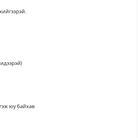
 хийгээрэй.
 идээрэй)
м гэж юу байхав