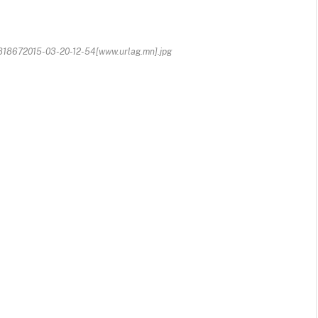
818672015-03-20-12-54[www.urlag.mn].jpg