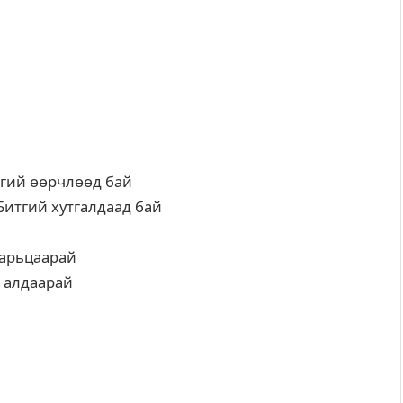
итгий өөрчлөөд бай
.) Битгий хутгалдаад бай
харьцаарай
й алдаарай