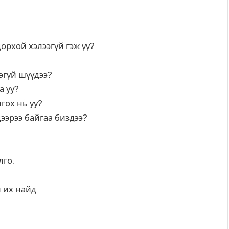
дорхой хэлээгүй гэж үү?
ээгүй шүүдээ?
а уу?
гох нь уу?
дээрээ байгаа биздээ?
лго.
й их найд