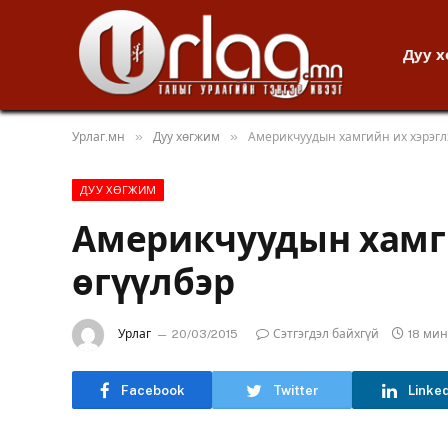
Дуу 
»
»
Урлаг.мн
Дуу хөгжим
Америкчуудын хамгийн их хэрэгл
ДУУ ХӨГЖИМ
Америкчуудын хамги
өгүүлбэр
Урлаг
20/03/2015
Сэтгэгдэл байхгүй
18 ми
Facebook
Twitter
Linke