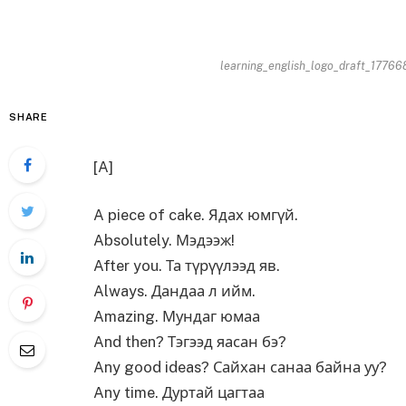
learning_english_logo_draft_17766
SHARE
[A]
A piece of cake. Ядах юмгүй.
Absolutely. Мэдээж!
After you. Та түрүүлээд яв.
Always. Дандаа л ийм.
Amazing. Мундаг юмаа
And then? Тэгээд яасан бэ?
Any good ideas? Сайхан санаа байна уу?
Any time. Дуртай цагтаа