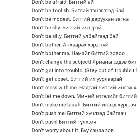
Don’t be afraid. Битгий ай
Don’t be foolish. Битгий тэнэглээд бай
Don’t be modest. Битгий даруухан загна
Don’t be shy. Битгий ичээрэй
Don’t be silly. Битгий улбайгаад бай
Don’t bother. Анхаарах хэрэггүй
Don’t bother me. Намайг битгий зовоо
Don’t change the subject! Ярианы сэдэв б
Don’t get into trouble. (Stay out of trouble
Don’t get upset. Битгий их уурлаарай
Don’t mess with me. Надтай битгий ингэж 
Don’t let me down. Миний итгэлийг битги
Don’t make me laugh. Битгий инээд хүргээч
Don’t push me! Битгий хүчлээд байгаач
Don’t push! Битгий түлхээч.
Don’t worry about it. Бүү санаа зов