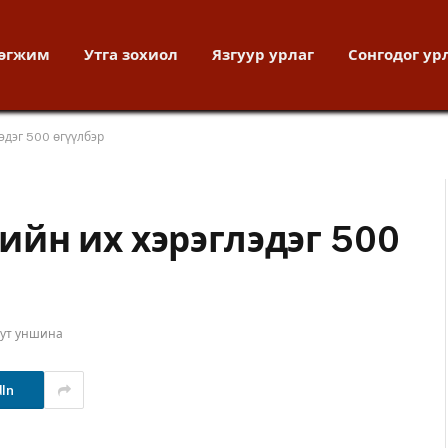
хөгжим
Утга зохиол
Язгуур урлаг
Сонгодог ур
эдэг 500 өгүүлбэр
йн их хэрэглэдэг 500
нут уншина
dIn