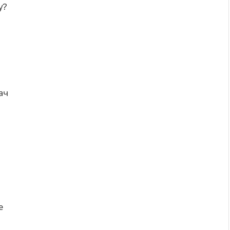
у?
ач
е