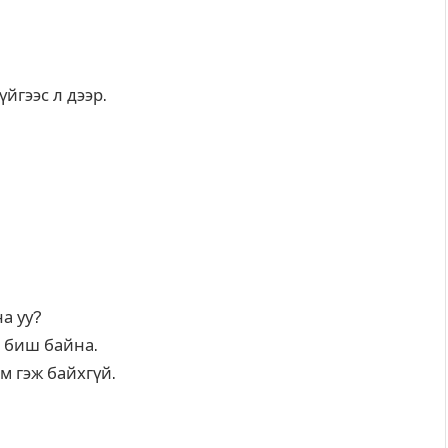
үйгээс л дээр.
а уу?
м биш байна.
юм гэж байхгүй.