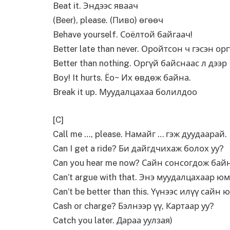
Beat it. Эндээс яваач
(Beer), please. (Пиво) өгөөч
Behave yourself. Соёлтой байгаач!
Better late than never. Оройтсон ч гэсэн орг
Better than nothing. Оргүй байснаас л дээр
Boy! It hurts. Ёо~ Их өвдөж байна.
Break it up. Муудалцахаа болилдоо
[C]
Call me …, please. Намайг … гэж дуудаарай.
Can I get a ride? Би дайгдчихаж болох уу?
Can you hear me now? Сайн сонсогдож байн
Can’t argue with that. Энэ муудалцахаар ю
Can’t be better than this. Үүнээс илүү сайн 
Cash or charge? Бэлнээр үү, Картаар уу?
Catch you later. Дараа уулзая)