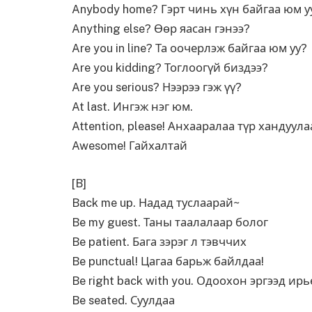
Anybody home? Гэрт чинь хүн байгаа юм у
Anything else? Өөр яасан гэнээ?
Are you in line? Та оочерлэж байгаа юм уу?
Are you kidding? Тоглоогүй биздээ?
Are you serious? Нээрээ гэж үү?
At last. Ингэж нэг юм.
Attention, please! Анхааралаа түр хандуула
Awesome! Гайхалтай
[B]
Back me up. Надад туслаарай~
Be my guest. Таны таалалаар болог
Be patient. Бага зэрэг л тэвччих
Be punctual! Цагаа барьж байлдаа!
Be right back with you. Одоохон эргээд ирь
Be seated. Суулдаа