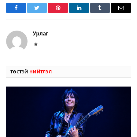
Facebook
Twitter
Pinterest
LinkedIn
Tumblr
Имэйл
Урлаг
Вэбсайт
ТӨСТЭЙ
НИЙТЛЭЛ