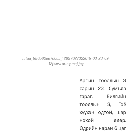
zaluu_550b62ee7d0da_12697027322015-03-23-09-
12[www.urlag.mn].jpg
Аргын тооллын 3
сарын 23, Сумъяа
гараг. Билгийн
тооллын 3, Гоё
хүүхэн одтой, шар
нохой өдөр.
Өдрийн наран 6 цаг