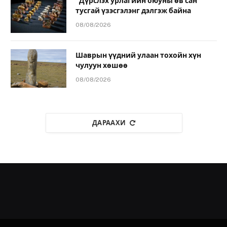
“Дүрслэх урлагийн оюуны өв сан”
тусгай үзэсгэлэнг дэлгэж байна
08/08/2026
Шаврын үүдний улаан тохойн хүн
чулуун хөшөө
08/08/2026
ДАРААХИ