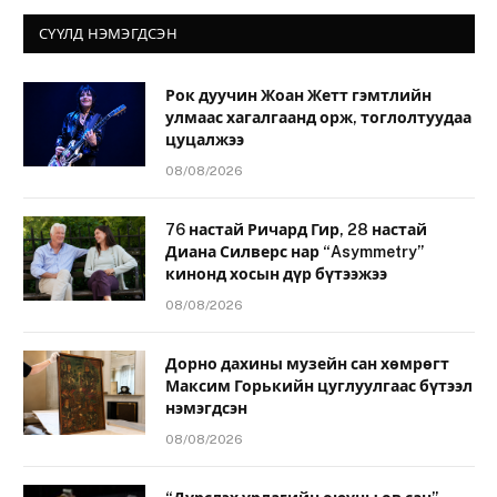
СҮҮЛД НЭМЭГДСЭН
Рок дуучин Жоан Жетт гэмтлийн
улмаас хагалгаанд орж, тоглолтуудаа
цуцалжээ
08/08/2026
76 настай Ричард Гир, 28 настай
Диана Силверс нар “Asymmetry”
кинонд хосын дүр бүтээжээ
08/08/2026
Дорно дахины музейн сан хөмрөгт
Максим Горькийн цуглуулгаас бүтээл
нэмэгдсэн
08/08/2026