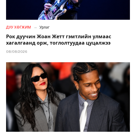
ДУУ ХӨГЖИМ
Урлаг
Рок дуучин Жоан Жетт гэмтлийн улмаас
хагалгаанд орж, тоглолтуудаа цуцалжээ
08/08/2026