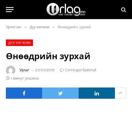
»
»
Урлаг.мн
Дуу хөгжим
Өнөөдрийн зурхай
ДУУ ХӨГЖИМ
Өнөөдрийн зурхай
Урлаг
23/03/2015
Сэтгэгдэл байхгүй
1 минут уншина