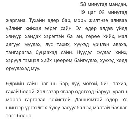
58 минутад мандан,
19 цаг 02 минутад
жаргана. Тухайн өдөр бар, морь жилтнээ аливаа
үйлийг хийхэд эерэг сайн. Эл өдөр элдэв үйлд
хянуур хандах хэрэгтэй ба ан, гөрөө хийх, мал
адгуус муулах, лус тахих, хүүхэд үрчлэн аваха,
тангарагаа буцаахад сайн. Нүүдэл суудал хийх,
хэрүүл тэмцэл хийх, цөөрөм байгуулах, хүүхэд хөлд
оруулахад муу.
Өдрийн сайн цаг нь бар, луу, могой, бич, тахиа,
гахай болой. Хол газар яваар одогсод баруун урагш
мөрөө гаргавал зохистой. Дашнямтай өдөр. Үс
шинээр үргээлгэх буюу засуулбал эд малтай баялаг
төгс болно.