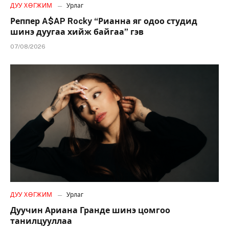
ДУУ ХӨГЖИМ
Урлаг
Реппер A$AP Rocky “Рианна яг одоо студид
шинэ дуугаа хийж байгаа” гэв
07/08/2026
ДУУ ХӨГЖИМ
Урлаг
Дуучин Ариана Гранде шинэ цомгоо
танилцууллаа