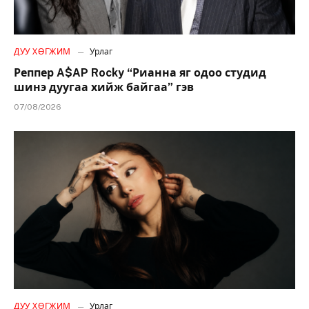
ДУУ ХӨГЖИМ
Урлаг
Реппер A$AP Rocky “Рианна яг одоо студид
шинэ дуугаа хийж байгаа” гэв
07/08/2026
ДУУ ХӨГЖИМ
Урлаг