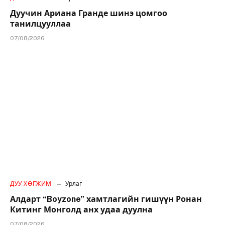
Дуучин Ариана Гранде шинэ цомгоо
танилцууллаа
07/08/2026
ДУУ ХӨГЖИМ
Урлаг
Алдарт “Boyzone” хамтлагийн гишүүн Ронан
Китинг Монголд анх удаа дуулна
07/08/2026