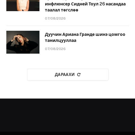
инфлюнсер Сидней Тоул 26 насандаа
таалал төгслөө
07/08/2026
Дуучин Ариана Гранде шинэ цомгоо
танилцууллаа
07/08/2026
ДАРААХИ