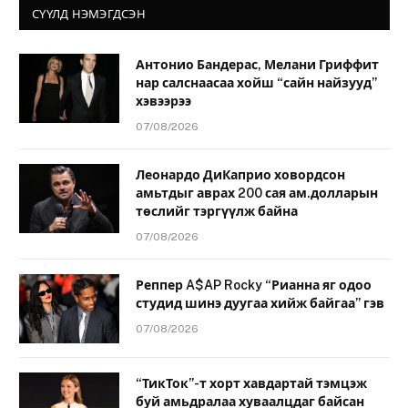
СҮҮЛД НЭМЭГДСЭН
Антонио Бандерас, Мелани Гриффит
нар салснаасаа хойш “сайн найзууд”
хэвээрээ
07/08/2026
Леонардо ДиКаприо ховордсон
амьтдыг аврах 200 сая ам.долларын
төслийг тэргүүлж байна
07/08/2026
Реппер A$AP Rocky “Рианна яг одоо
студид шинэ дуугаа хийж байгаа” гэв
07/08/2026
“ТикТок”-т хорт хавдартай тэмцэж
буй амьдралаа хуваалцдаг байсан