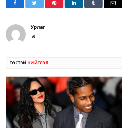
Facebook
Twitter
Pinterest
LinkedIn
Tumblr
Имэйл
Урлаг
Вэбсайт
ТӨСТЭЙ
НИЙТЛЭЛ