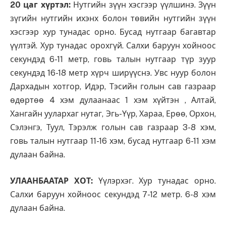
20 цаг хүртэл
:
Нутгийн зүүн хэсгээр үүлшинэ. Зүүн
зүгийн нутгийн ихэнх болон төвийн нутгийн зүүн
хэсгээр хур тунадас орно. Бусад нутгаар багавтар
үүлтэй. Хур тунадас орохгүй. Салхи баруун хойноос
секундэд 6-11 метр, говь талын нутгаар түр зуур
секундэд 16-18 метр хүрч ширүүснэ. Увс нуур болон
Дархадын хотгор, Идэр, Тэсийн голын сав газраар
өдөртөө 4 хэм дулаанаас 1 хэм хүйтэн , Алтай,
Хангайн уулархаг нутаг, Эгь-Үүр, Хараа, Ерөө, Орхон,
Сэлэнгэ, Туул, Тэрэлж голын сав газраар 3-8 хэм,
говь талын нутгаар 11-16 хэм, бусад нутгаар 6-11 хэм
дулаан байна.
УЛААНБААТАР ХОТ:
Үүлэрхэг. Хур тунадас орно.
Салхи баруун хойноос секундэд 7-12 метр. 6-8 хэм
дулаан байна.