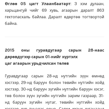
Өглөө 05 цагт Улаанбаатарт
: 3 хэм дулаан,
харьцангуй чийг 69 хувь, агаарын даралт 863
гектопаскаль байлаа. Даралт өдөртөө тогтвортой
байна.
2015 оны гуравдугаар сарын 28-наас
дөрөвдүгээр сарын 01-нийг хүртэлх
цаг агаарын урьдчилсан төлөв
Гуравдугаар сарын 28-нд нутгийн зүүн өмнөд
хэсгээр, 29-нд баруун болон төвийн нутгийн хойд
хэсгээр, 30-нд баруун зүгийн нутгийн баруун хэсэг,
төв болон зүүн зүгийн нутгийн зарим газраар, 31-
нд баруун зүгийн нутаг, төвийн нутгийн хойд
хэсгээр хур тунадас орно. Салхи ихэнх хугацаанд