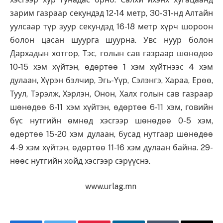
зарим газраар секундэд 12-14 метр, 30-31-нд Алтайн
уулсаар түр зуур секундэд 16-18 метр хүрч шороон
болон цасан шуурга шуурна. Увс нуур болон
Дархадын хотгор, Тэс, голын сав газраар шөнөдөө
10-15 хэм хүйтэн, өдөртөө 1 хэм хүйтнээс 4 хэм
дулаан, Хүрэн бэлчир, Эгь-Үүр, Сэлэнгэ, Хараа, Ерөө,
Туул, Тэрэлж, Хэрлэн, Онон, Халх голын сав газраар
шөнөдөө 6-11 хэм хүйтэн, өдөртөө 6-11 хэм, говийн
бүс нутгийн өмнөд хэсгээр шөнөдөө 0-5 хэм,
өдөртөө 15-20 хэм дулаан, бусад нутгаар шөнөдөө
4-9 хэм хүйтэн, өдөртөө 11-16 хэм дулаан байна. 29-
нөөс нутгийн хойд хэсгээр сэрүүснэ.
www.urlag.mn