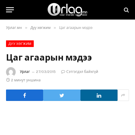
»
»
Урлаг.мн
Дуу хөгжим
Цаг агаарын мэдээ
ДУУ ХӨГЖИМ
Цаг агаарын мэдээ
Урлаг
27/03/2015
Сэтгэгдэл байхгүй
2 минут уншина