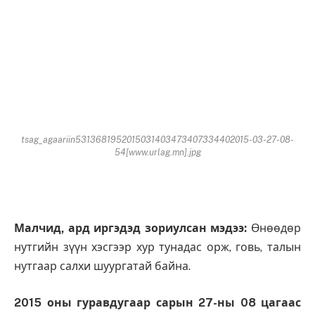
tsag_agaariin5313681952015031403473407334402015-03-27-08-
54[www.urlag.mn].jpg
Малчид, ард иргэдэд зориулсан мэдээ:
Өнөөдөр
нутгийн зүүн хэсгээр хур тунадас орж, говь, талын
нутгаар салхи шуургатай байна.
2015 оны гуравдугаар сарын 27-ны 08 цагаас