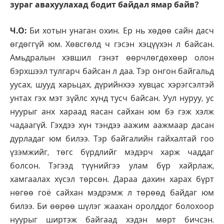
зураг авахуулахад бодит байдал ямар байв?
Ч.О:
Би хотын унаган охин. Ер нь хөдөө сайн дасч
өгдөггүй юм. Хөвсгөлд ч гэсэн хэцүүхэн л байсан.
Амьдралын хэвшил гэнэт өөрчлөгдөхөөр олон
бэрхшээл тулгарч байсан л даа. Тэр онгон байгальд
уусах, шууд харьцах, дүрийнхээ хувцас хэрэгсэлтэй
унтах гэх мэт зүйлс хүнд тусч байсан. Уул нуруу, ус
нуурыг анх хараад яасан сайхан юм бэ гэж хэлж
чадаагүй. Гэхдээ хүн тэндээ аажим аажмаар дасан
дурладаг юм билээ. Тэр байгалийн гайхалтай гоо
үзэмжийг, төгс бүрдлийг мэдэрч харж чаддаг
болсон. Тэгээд түүнийгээ улам бүр хайрлаж,
хамгаалах хүсэл төрсөн. Дараа дахин харах бүрт
нөгөө гоё сайхан мэдрэмж л төрөөд байдаг юм
билээ. Би өөрөө шүлэг жаахан оролддог болохоор
нуурыг ширтэж байгаад хэдэн мөрт бичсэн.