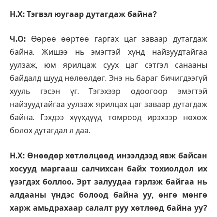
Н.Х: Тэгвэл юугаар дутагдаж байна?
Ч.О:
Өөрөө өөртөө гаргах цаг заваар дутагдаж
байна. Жишээ нь эмэгтэй хүнд найзуудтайгаа
уулзаж, юм ярилцаж суух цаг сэтгэл санааны
байдалд шууд нөлөөлдөг. Энэ нь бараг бичигдээгүй
хууль гэсэн үг. Тэгэхээр одоогоор эмэгтэй
найзуудтайгаа уулзаж ярилцах цаг заваар дутагдаж
байна. Гэхдээ хүүхдүүд томроод ирэхээр нөхөж
болох дутагдал л даа.
Н.Х: Өнөөдөр хөтлөлцөөд инээлдээд явж байсан
хосууд маргааш салчихсан байх тохиолдол их
үзэгдэх боллоо. Эрт залуудаа гэрлэж байгаа нь
алдааны үндэс болоод байна уу, өнгө мөнгө
харж амьдрахаар салалт руу хөтлөөд байна уу?