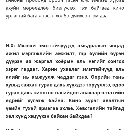
киноны пробонд орооч гэсэн юм. Ингээд хүүхэд
ахуйн мөрөөдлөө биелүүлэх гэж байгаад кино
урлагтай бага ч гэсэн холбогдчихсон юм даа.
Н.Х: Ихэнхи эмэгтэйчүүдэд амьдралын явцад
ажил мэргэжлийн амжилт, гэр бүлийн бүрэн
дүүрэн аз жаргал хоёрын аль нэгийг сонгох
хэрэг гардаг. Харин ухаалаг эмэгтэйчүүд аль
алийг нь амжуулж чаддаг гэнэ. Өөрийн тань
хувьд саяхан гурав дахь хүүхдээ төрүүллээ, одоо
гурав дахь киногоо өлгийдөн авахаар нээлтийн
өдрийг хүлээж байна. Кино зураг авалтын
үеийн тухай яриагаа эхлэе. Хөвсгөлийн тайгад
хөл хүнд хэцүүхэн байсан байхдаа?