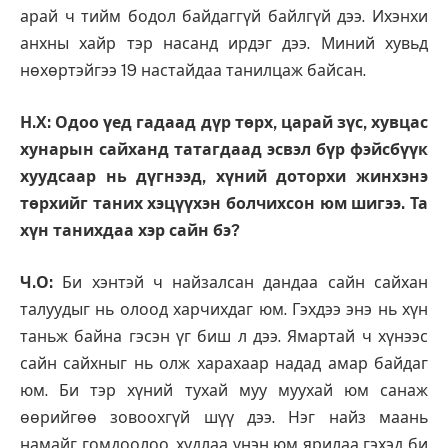
арай ч тийм бодол байдаггүй байлгүй дээ. Ихэнхи
анхны хайр тэр насанд ирдэг дээ. Миний хувьд
нөхөртэйгээ 19 настайдаа танилцаж байсан.
Н.Х: Одоо үед гадаад дүр төрх, царай зүс, хувцас
хунарын сайханд татагдаад эсвэл бүр фэйсбүүк
хуудсаар нь дүгнээд, хүний доторхи жинхэнэ
төрхийг таних хэцүүхэн болчихсон юм шигээ. Та
хүн танихдаа хэр сайн бэ?
Ч.О:
Би хэнтэй ч найзалсан дандаа сайн сайхан
талуудыг нь олоод харчихдаг юм. Гэхдээ энэ нь хүн
таньж байна гэсэн үг биш л дээ. Ямартай ч хүнээс
сайн сайхныг нь олж харахаар надад амар байдаг
юм. Би тэр хүний тухай муу муухай юм санаж
өөрийгөө зовоохгүй шүү дээ. Нэг найз маань
намайг гомдоолоо, худлаа үнэн юм ярилаа гэхэд би