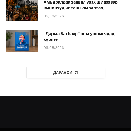
Амьдралдаа заавал үзэх шидээвэр
кинонуудыг таны амралтад
06/08/2026
“Дарма Батбаяр” ном уншигчдад
хүрлээ
06/08/2026
ДАРААХИ