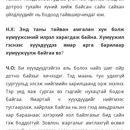
дотроо тухайн хүний хийж байсан сайн сайхан
үйлдлүүдийг нь бодоод тайвширчихдаг юм.
Н.Х: Энд таны тайван амгалан хүн болж
хүмүүжсэний илрэл харагдаж байна. Хүмүүжил
гэснээс хүүхдүүдээ ямар арга барилаар
хүмүүжүүлж байгаа вэ
?
Ч.О:
Би хүүхдүүдтэйгээ аль болох найз шиг ойр
дотно байхыг хичээдэг. Тэд маань тун удахгүй
сургуульд элсэж нийгмийн харилцаанд орж эхэлнэ.
Тэр үед яаж сургах вэ гэдгийг нухацтай бодож
байгаа. Ямартай ч хүүхдүүдийг нийгмээс
тусгаарлаж, хайрлаж байгаа нь энэ гээд амьдралын
хар бараанаас хэтэрхий хол байлгахыг бид сайн
гэж боддоггүй. Зовлон, жаргалыг амтлахгүй өсвөл