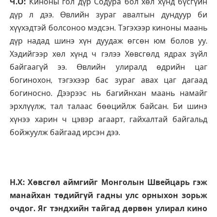
Ч.О:
Киноны гол дүр Содура бол хөл хүнд бүсгүйн
дүр л дээ. Өвлийн зураг авалтын дундуур би
хүүхэдтэй болсоноо мэдсэн. Тэгэхээр киноны маань
дүр надад шинэ хүн дуудаж өгсөн юм болов уу.
Хэдийгээр хөл хүнд ч гэлээ Хөвсгөлд ядрах зүйл
байгаагүй ээ. Өвлийн улиралд өдрийн цаг
богинохон, тэгэхээр бас зураг авах цаг дагаад
богиносно. Дээрээс нь багийнхан маань намайг
эрхлүүлж, тал талаас бөөцийлж байсан. Би шинэ
хүнээ харин ч цэвэр агаарт, гайхалтай байгальд
бойжуулж байгаад ирсэн дээ.
Н.Х: Хөвсгөл аймгийг Монголын Швейцарь гэж
манайхан төдийгүй гадны улс орныхон зорьж
очдог. Яг тэндхийн тайгад дөрвөн улирал кино