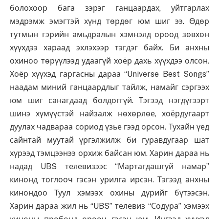
болохоор бага зэрэг ганцаардах, уйтгарлах
мэдрэмж эмэгтэй хүнд төрдөг юм шиг ээ. Өдөр
тутмын гэрийн амьдралын хэмнэлд ороод зөвхөн
хүүхдээ хараад эхлэхээр тэгдэг байх. Би анхны
охиноо төрүүлээд удаагүй хоёр дахь хүүхдээ олсон.
Хоёр хүүхэд гаргасны дараа “Universe Best Songs”
наадам миний ганцаардлыг тайлж, намайг сэргээх
юм шиг санагдаад болдоггүй. Тэгээд нэгдүгээрт
шинэ хүмүүстэй найзалж нөхөрлөе, хоёрдугаарт
дуулах чадвараа сориод үзье гээд орсон. Тухайн үед
сайнтай муутай үргэлжилж би гуравдугаар шат
хүрээд тэмцээнээ орхиж байсан юм. Харин дараа нь
надад UBS телевизээс “Мартагдашгүй намар”
кинонд тоглооч гэсэн урилга ирсэн. Тэгээд анхны
кинондоо Туул хэмээх охины дүрийг бүтээсэн.
Харин дараа жил нь “UBS” телевиз “Содура” хэмээх