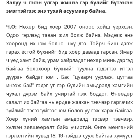
Залуу ч гэсэн үлгэр жишээ гэр бүлийг бүтээсэн
эмэгтэйгээс энэ тухай асуумаар байна.
Ч.О:
Нөхөр бид хоёр 2007 оноос хойш үерхсэн.
Одоо гэрлээд таван жил болж байна. Мэдээж энэ
хооронд их юм болно шүү дээ. Тойрч биш давж
гарах ёстой бүхнийг бид хоёр даваад гарсан. Ямар
ч үед хамт байж, урам хайрладаг нөхөр минь дэргэд
байгаа болохоор бүхнийг туулна гэдэгтээ итгэл
дүүрэн байдаг юм . Бас “цуварч уурлаж, цугтаа
инээж бай” гэдэг үг гэр бүлийн амьдралд хамгийн
чухал дүрэм байх учиртай гэж боддог. Өнөөдөр
салалт их байгаа нь ердөө жаахан тэвчээр гаргачих
зүйлийг тэсээгүйгээс юм болов уу гэж харж байгаа.
Хоёр хүний хамтын амьдралд тэсвэр тэвчээр,
хүлээн зөвшөөрөлт байх учиртай. Өнгө мөнгөний
гэрлэлтийн хувьд 18, 19-тэйдээ сууж байгаа хүмүүст