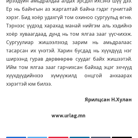
ирээдүйн амьдралдаа алдах эрсдэл ихсэнэ шүү дээ.
Ер нь байнгын аз жаргалтай байна гэдэг гунигтай
хэрэг. Бид хоёр удахгүй том охиноо сургуульд өгнө.
Тэрнээс үүдээд харахад манай нийгэм аль хэдийнэ
хоёр хуваагдаад, дунд нь том ялгаа зааг үүсчихэж.
Сургуулиар жишээлэхэд зарим нь амьдралаас
тасарсан их үнэтэй. Харин бусдад нь хүүхдүүд нэг
ширээнд гурав дөрвөөрөө суудаг байх жишээтэй.
Ийм том ялгаа зааг гарчихсан байхад эцэг эхчүүд
хүүхдүүдийнхээ хүмүүжилд онцгой анхаарах
хэрэгтэй юм билээ.
Ярилцсан Н.Хулан
www.urlag.mn