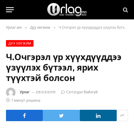
»
»
Урлаг.мн
Дуу хөгжим
Ч.Очгэрэл үр хүүхдүүддээ үзүүлэх бүтээл, ярих түүхтэй болсон
ДУУ ХӨГЖИМ
Ч.Очгэрэл үр хүүхдүүддээ
үзүүлэх бүтээл, ярих
түүхтэй болсон
Урлаг
28/03/2015
Сэтгэгдэл байхгүй
7 минут уншина