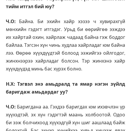
тийм итгэл бий юу?
Ч.О:
Байна. Би эхийн хайр хэзээ ч хувирахгүй
мөнхийн гэдэгт итгэдэг. Урьд би өөрийгөө ээждээ
их хайртай охин, хайрлаж чадаад байна гэж боддог
байлаа. Тэгсэн хүн чинь худлаа хайрладаг юм байна
лээ. Өөрөө хүүхдүүдтэй болоод ээжийгээ ойлгодог,
жинхнээрээ хайрладаг болсон. Тэр жинхэнэ хайр
хүүхдүүдэд минь бас хүрэх болно.
Н.Х: Тэгвэл энэ амьдралд та ямар нэгэн зүйлд
баригдаж амьдардаг уу?
Ч.О:
Баригдана аа. Гэхдээ баригдах юм ихэвчлэн үр
хүүхэдтэй, эх хүн гэдэгтэй маань холбоотой. Одоо
би ээж болчихоод хүүхэдгүй хүн шиг аашлаад байж
болохгүй. Бас эхнэр хүнийхээ хувьд хичээж явах