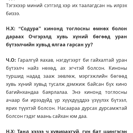
Тэгэхээр миний сэтгэлд хэр их таалагдсан нь илрэх
бизээ.
Н.Х: “Содура” кинонд тоглосны өмнөх болон
дараах Очгэрэлд хувь хүний бөгөөд уран
бүтээлчийн хувьд ялгаа гарсан уу?
Ч.О:
Гаралгүй яахав, нэгдүгээрт би гайхалтай уран
бүтээлч найз нөхөд, ах эгчтэй болсон. Киноны
туршид надад зааж зөвлөж, мэргэжлийн бөгөөд
хувь хүний хувьд тусалж дэмжиж байсан бүх кино
багийнхандаа баярлалаа. Энэ кинонд тоглосны
ачаар би ирээдүйд үр хүүхдүүддээ үзүүлэх бүтээл,
ярих түүхтэй болсон. Насаараа дурсах дурсамжтай
болсон гэдэг маань сайхан юм даа.
Н.Х: Танд хэзээ ч хувирахгүй, гүн бат шингэсэн