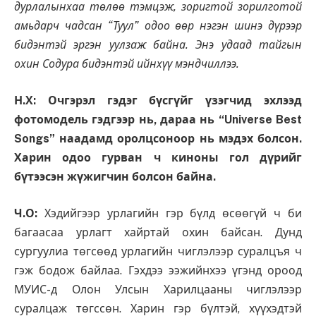
дурлалынхаа төлөө тэмцэж, зоригтой зорилготой
амьдарч чадсан “Туул” одоо өөр нэгэн шинэ дүрээр
бидэнтэй эргэн уулзаж байна. Энэ удаад тайгын
охин Содура бидэнтэй ийнхүү мэндчиллээ.
Н.Х: Очгэрэл гэдэг бүсгүйг үзэгчид эхлээд
фотомодель гэдгээр нь, дараа нь “
Universe Best
Songs
”
наадамд оролцсоноор нь мэдэх болсон.
Харин одоо гурван ч киноны гол дүрийг
бүтээсэн жүжигчин болсон байна.
Ч.О:
Хэдийгээр урлагийн гэр бүлд өсөөгүй ч би
багаасаа урлагт хайртай охин байсан. Дунд
сургуулиа төгсөөд урлагийн чиглэлээр суралцъя ч
гэж бодож байлаа. Гэхдээ ээжийнхээ үгэнд ороод
МУИС-д Олон Улсын Харилцааны чиглэлээр
суралцаж төгссөн. Харин гэр бүлтэй, хүүхэдтэй