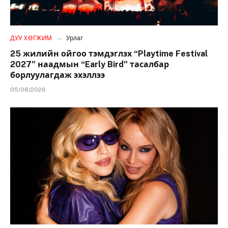
ДУУ ХӨГЖИМ
Урлаг
25 жилийн ойгоо тэмдэглэх “Playtime Festival
2027” наадмын “Early Bird” тасалбар
борлуулагдаж эхэллээ
05/08/2026