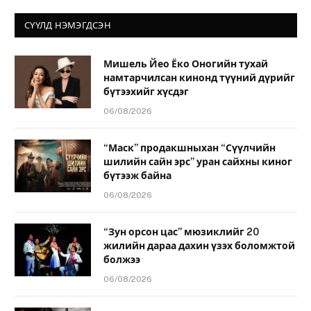
СҮҮЛД НЭМЭГДСЭН
Мишель Йео Ёко Оногийн тухай
намтарчилсан кинонд түүний дүрийг
бүтээхийг хүсдэг
06/08/2026
“Маск” продакшныхан “Сүүлчийн
шилийн сайн эрс” уран сайхны киног
бүтээж байна
06/08/2026
“Зун орсон цас” мюзиклийг 20
жилийн дараа дахин үзэх боломжтой
болжээ
06/08/2026