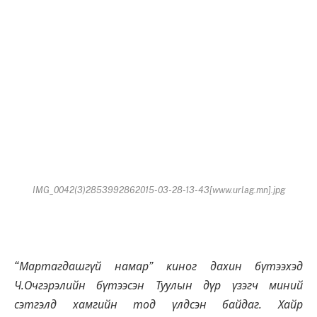
IMG_0042(3)2853992862015-03-28-13-43[www.urlag.mn].jpg
“Мартагдашгүй намар” киног дахин бүтээхэд
Ч.Очгэрэлийн бүтээсэн Туулын дүр үзэгч миний
сэтгэлд хамгийн тод үлдсэн байдаг. Хайр