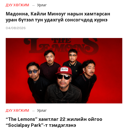
ДУУ ХӨГЖИМ
Урлаг
Мадонна, Кайли Миноуг нарын хамтарсан
уран бүтээл тун удахгүй сонсогчдод хүрнэ
04/08/2026
ДУУ ХӨГЖИМ
Урлаг
“The Lemons” хамтлаг 22 жилийн ойгоо
“Socialpay Park”-т тэмдэглэнэ