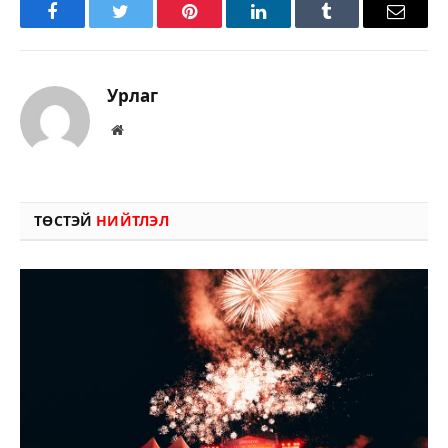
Facebook
Twitter
Pinterest
LinkedIn
Tumblr
Имэйл
Урлаг
Вэбсайт
ТӨСТЭЙ
НИЙТЛЭЛ