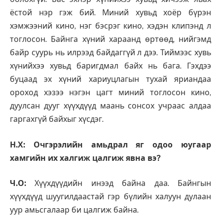
ёстой нэр гэж бий. Миний хувьд хоёр бүрэн
хэмжээний кино, нэг бэсрэг кино, хэдэн клипэнд л
тоглосон. Байнга хүний хараанд өртөөд, нийгэмд
байр суурь нь илрээд байдаггүй л дээ. Тиймээс хувь
хүнийхээ хувьд баригдмал байх нь бага. Гэхдээ
буцаад эх хүний хариуцлагын тухай яриандаа
ороход хэзээ нэгэн цагт миний тоглосон кино,
дуулсан дууг хүүхдүүд маань сонсох учраас алдаа
гаргахгүй байхыг хүсдэг.
Н.Х: Очгэрэлийн амьдрал яг одоо юугаар
хамгийн их халгиж цалгиж явна вэ?
Ч.О:
Хүүхдүүдийн инээд байна даа. Байнгын
хүүхдүүд шуугилдаастай гэр бүлийн халуун дулаан
уур амьсгалаар би цалгиж байна.