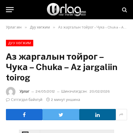
»
»
Урлаг.мн
Дуу хөгжим
Аз жаргалын тойрог – Чука – Chuka – Az jargaliin toirog
ДУУ ХӨГЖИМ
Аз жаргалын тойрог –
Чука – Chuka – Az jargaliin
toirog
Урлаг
24/05/2012
Шинэчлэгдсэн:
20/02/2026
Сэтгэгдэл байхгүй
2 минут уншина