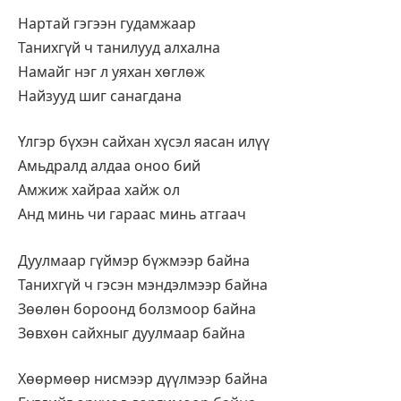
Нартай гэгээн гудамжаар
Танихгүй ч танилууд алхална
Намайг нэг л уяхан хөглөж
Найзууд шиг санагдана
Үлгэр бүхэн сайхан хүсэл яасан илүү
Амьдралд алдаа оноо бий
Амжиж хайраа хайж ол
Анд минь чи гараас минь атгаач
Дуулмаар гүймэр бүжмээр байна
Танихгүй ч гэсэн мэндэлмээр байна
Зөөлөн бороонд болзмоор байна
Зөвхөн сайхныг дуулмаар байна
Хөөрмөөр нисмээр дүүлмээр байна