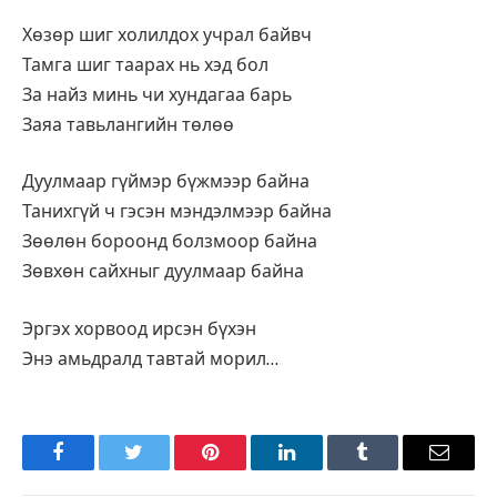
Хөзөр шиг холилдох учрал байвч
Тамга шиг таарах нь хэд бол
За найз минь чи хундагаа барь
Заяа тавьлангийн төлөө
Дуулмаар гүймэр бүжмээр байна
Танихгүй ч гэсэн мэндэлмээр байна
Зөөлөн бороонд болзмоор байна
Зөвхөн сайхныг дуулмаар байна
Эргэх хорвоод ирсэн бүхэн
Энэ амьдралд тавтай морил…
Facebook
Twitter
Pinterest
LinkedIn
Tumblr
Имэйл