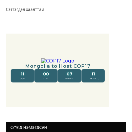
Сэтгэгдэл хаалттай
СҮҮЛД НЭМЭГДСЭН