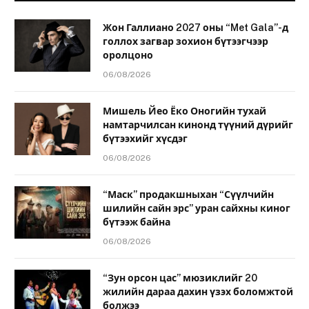
Жон Галлиано 2027 оны “Met Gala”-д
голлох загвар зохион бүтээгчээр
оролцоно
06/08/2026
Мишель Йео Ёко Оногийн тухай
намтарчилсан кинонд түүний дүрийг
бүтээхийг хүсдэг
06/08/2026
“Маск” продакшныхан “Сүүлчийн
шилийн сайн эрс” уран сайхны киног
бүтээж байна
06/08/2026
“Зун орсон цас” мюзиклийг 20
жилийн дараа дахин үзэх боломжтой
болжээ