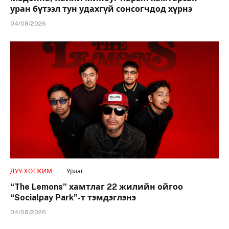
уран бүтээл тун удахгүй сонсогчдод хүрнэ
04/08/2026
ДУУ ХӨГЖИМ
Урлаг
“The Lemons” хамтлаг 22 жилийн ойгоо
“Socialpay Park”-т тэмдэглэнэ
04/08/2026