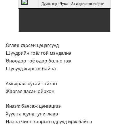
Дууны нэр :
Чука – Аз жаргалын тойрог
Өглөө сэрсэн цэцэгсүүд
Шүүдрийн гоёлтой мэндэлнэ
Өнөөдөр гоё өдөр болно гэж
Шувууд жиргэж байна
Амьдрал юутай сайхан
Жаргал яасан ойрхон
Инээж баясаж цэнгэцгээ
Хүүе та юунд гуниглаав
Наана чинь хаврын өдрүүд ирж байна