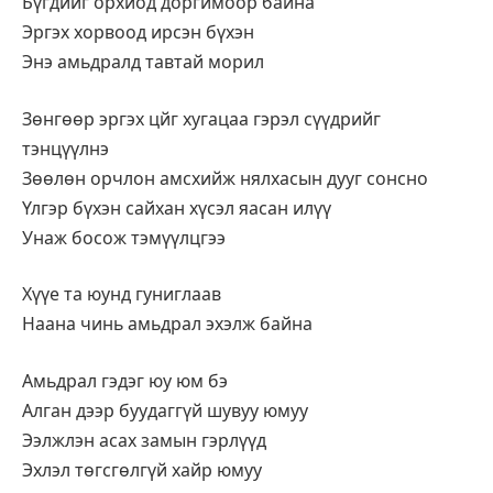
Бүгдийг орхиод доргимоор байна
Эргэх хорвоод ирсэн бүхэн
Энэ амьдралд тавтай морил
Зөнгөөр эргэх цйг хугацаа гэрэл сүүдрийг
тэнцүүлнэ
Зөөлөн орчлон амсхийж нялхасын дууг сонсно
Үлгэр бүхэн сайхан хүсэл яасан илүү
Унаж босож тэмүүлцгээ
Хүүе та юунд гуниглаав
Наана чинь амьдрал эхэлж байна
Амьдрал гэдэг юу юм бэ
Алган дээр буудаггүй шувуу юмуу
Ээлжлэн асах замын гэрлүүд
Эхлэл төгсгөлгүй хайр юмуу