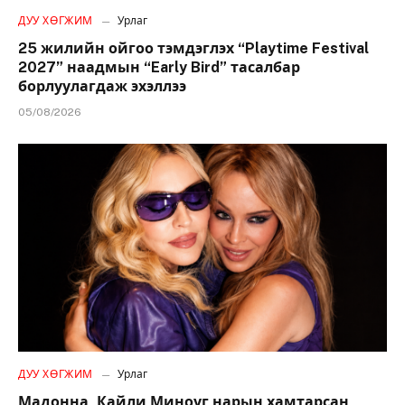
ДУУ ХӨГЖИМ
Урлаг
25 жилийн ойгоо тэмдэглэх “Playtime Festival
2027” наадмын “Early Bird” тасалбар
борлуулагдаж эхэллээ
05/08/2026
ДУУ ХӨГЖИМ
Урлаг
Мадонна, Кайли Миноуг нарын хамтарсан