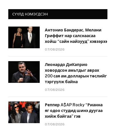
СҮҮЛД НЭМЭГДСЭН
Антонио Бандерас, Мелани
Гриффит нар салснаасаа
хойш “сайн найзууд” хэвээрээ
07/08/2026
Леонардо ДиКаприо
ховордсон амьтдыг аврах
200 сая ам.долларын төслийг
тэргүүлж байна
07/08/2026
Реппер A$AP Rocky “Рианна
яг одоо студид шинэ дуугаа
хийж байгаа” гэв
07/08/2026