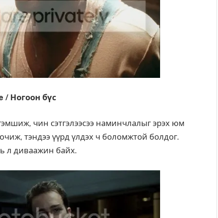
e / Ногоон бүс
 гэмшиж, чин сэтгэлээсээ наминчлалыг эрэх юм
очиж, тэндээ үүрд үлдэх ч боломжтой болдог.
нь л диваажин байх.