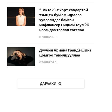
“ТикТок”-т хорт хавдартай
тэмцэж буй амьдралаа
хуваалцдаг байсан
инфлюнсер Сидней Тоул 26
насандаа таалал төгслөө
07/08/2026
Дуучин Ариана Гранде шинэ
цомгоо танилцууллаа
07/08/2026
ДАРААХИ