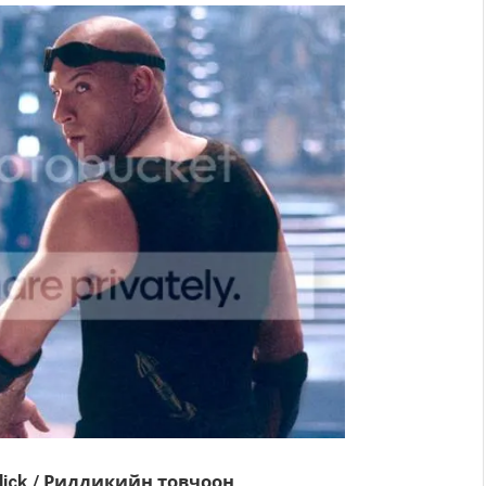
ddick / Риддикийн товчоон