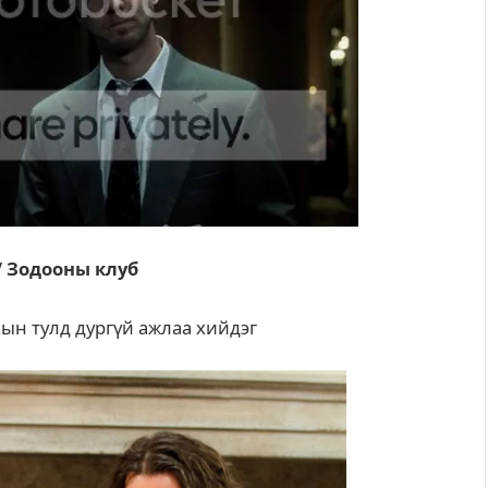
 / Зодооны клуб
хын тулд дургүй ажлаа хийдэг