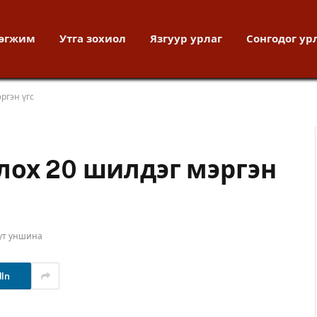
хөгжим
Утга зохиол
Язгуур урлаг
Сонгодог ур
ргэн үгс
лох 20 шилдэг мэргэн
ут уншина
dIn