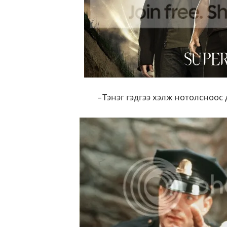
– Тэнэг гэдгээ хэлж нотолсноос