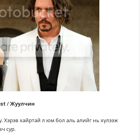
ist / Жуулчин
уу. Хэрэв хайртай л юм бол аль алийг нь хүлээж
вч сур.