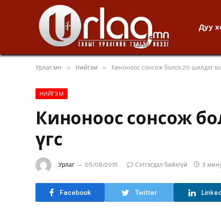
Дуу 
»
»
Урлаг.мн
Нийгэм
Киноноос сонсож болох 20 шилдэг мэ
НИЙГЭМ
Киноноос сонсож бо
үгс
Урлаг
05/08/2015
Сэтгэгдэл байхгүй
3 мин
Facebook
Twitter
Linke