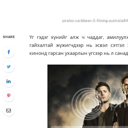
pirates-caribbean-5-filming-australia
Үг гэдэг хүнийг алж ч чаддаг, амилуу
SHARE
гайхалтай жүжигчдээр нь эсвэл сэтгэл
кинонд гарсан ухаарлын үгсээр нь л санад