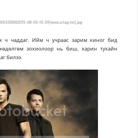
8496338882015-08-05-10-39[www.urlag.mn].jpg
лж ч чаддаг. Ийм ч учраас зарим киног бид
 хөдөлгөм зохиолоор нь биш, харин тухайн
аг билээ.