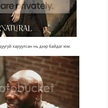
 дуугуй харуулсан нь дээр байдаг юм.